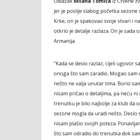
Odlazak
Milana Tomića
iz Crvene zv
jer je poslije slabog početka sezone 
Krke, on je spakovao svoje stvari i n
otkrio je detalje razlaza. On je sad
Armanija.
"Kada se desio razlaz, cijeli ugovor 
onoga što sam zaradio. Mogao sam da
nešto ne valja unutar tima. Borio sam
nisam pričao o detaljima, pa neću ni
trenutku je bilo najbolje za klub da 
sezone mogla da uradi nešto. Desio s
nisam plašio svojih poteza. Ponavlja
što sam odradio do trenutka dok sam