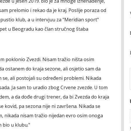
ezde u jesen 2019. bio je za mnoge iznenađenje,
sam prelomio i rekao da je kraj. Poslije poraza od
apustio klub, a u intervjuu za "Meridian sport"
a opet u Beogradu kao član stručnog štaba
sam poklonio Zvezdi. Nisam tražio ništa osim
 ostanem do kraja sezone, ali osjetio sam da
 se, ali postojali su određeni problemi. Nikada
 sada. Ja sam to uradio zbog Crvene zvezde. U tom
odem, a da dođe drugi trener, da bi Zvezda do kraja
e kovid, pa sezona nije ni završena. Nikada se
m, nikada nisam tražio nijedan evro osim onoga
 bio u klubu."