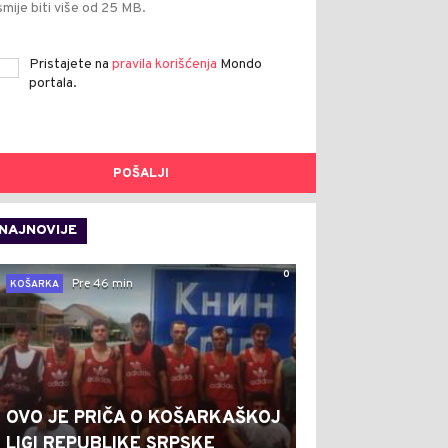
smije biti više od 25 MB.
Pristajete na
pravila korišćenja
Mondo
portala.
POŠALJI
NAJNOVIJE
0
Pre 46 min
KOŠARKA
OVO JE PRIČA O KOŠARKAŠKOJ
LIGI REPUBLIKE SRPSKE