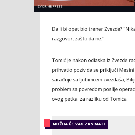
IZVOR: MN PRESS
Da li bi opet bio trener Zvezde? "Ni
razgovor, zašto da ne."
Tomić je nakon odlaska iz Zvezde radi
prihvatio poziv da se priključi Mesini
sarađuje sa ljubimcem zvezdaša, Bil
problem sa povredom poslije operacij
ovog petka, za razliku od Tomića.
MOŽDA ĆE VAS ZANIMATI