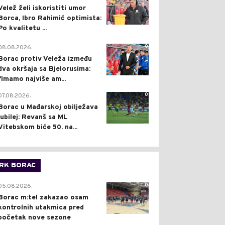
Velež želi iskoristiti umor
Borca, Ibro Rahimić optimista:
Po kvalitetu ...
0
08.08.2026.
Borac protiv Veleža između
dva okršaja sa Bjelorusima:
"Imamo najviše am...
0
07.08.2026.
Borac u Mađarskoj obilježava
jubilej: Revanš sa ML
Vitebskom biće 50. na...
RK BORAC
0
05.08.2026.
Borac m:tel zakazao osam
kontrolnih utakmica pred
početak nove sezone