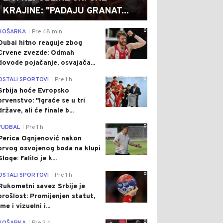
KRAJINE: "PADAJU GRANAT...
0
KOŠARKA
Pre 48 min
|
Dubai hitno reaguje zbog
Crvene zvezde: Odmah
dovode pojačanje, osvajača...
0
OSTALI SPORTOVI
Pre 1 h
|
Srbija hoće Evropsko
prvenstvo: "Igraće se u tri
države, ali će finale b...
0
FUDBAL
Pre 1 h
|
Perica Ognjenović nakon
prvog osvojenog boda na klupi
Sloge: Falilo je k...
0
OSTALI SPORTOVI
Pre 1 h
|
Rukometni savez Srbije je
prošlost: Promijenjen statut,
ime i vizuelni i...
0
|