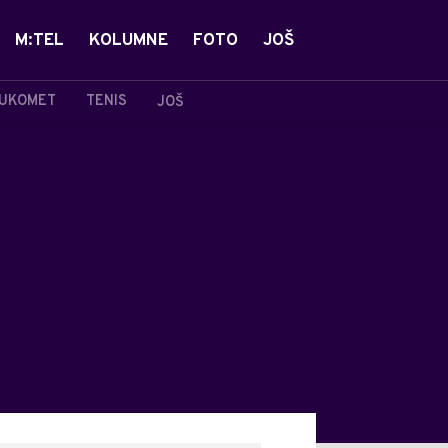
M:TEL
KOLUMNE
FOTO
JOŠ
UKOMET
TENIS
JOŠ