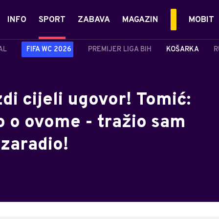
INFO
SPORT
ZABAVA
MAGAZIN
MOBIT
AL
FIFA WC 2026
PREMIJER LIGA BIH
KOŠARKA
R
i cijeli ugovor! Tomić:
o o ovome - tražio sam
zaradio!