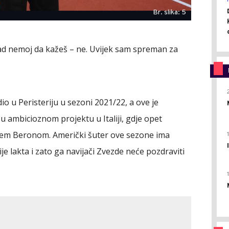
Br. slika: 5
kad nemoj da kažeš – ne. Uvijek sam spreman za
o u Peristeriju u sezoni 2021/22, a ove je
 u ambicioznom projektu u Italiji, gdje opet
ijem Beronom. Američki šuter ove sezone ima
e lakta i zato ga navijači Zvezde neće pozdraviti