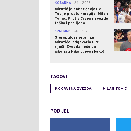
KOŠARKA
24.11.2023.
|
Mirotić je dobar čovjek, a
Teo je prosto - magija! Milan
Tomić: Protiv Crvene zvezde
teško i prelijepo
SPREMNI!
24.11.2023.
|
Sferopulosa pitali za
Mirotića, odgovorio u tri
riječi! Zvezda hoće da
iskoristi Nikolu, evo i kako!
TAGOVI
KK CRVENA ZVEZDA
MILAN TOMIĆ
PODIJELI