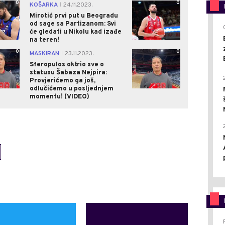
0
0
KOŠARKA
24.11.2023.
|
Mirotić prvi put u Beogradu
od sage sa Partizanom: Svi
će gledati u Nikolu kad izađe
na teren!
0
0
MASKIRAN
23.11.2023.
|
Sferopulos oktrio sve o
statusu Šabaza Nejpira:
Provjerićemo ga još,
odlučićemo u posljednjem
momentu! (VIDEO)