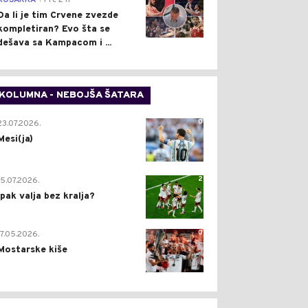
KOŠARKA
Pre 2 h
Da li je tim Crvene zvezde
kompletiran? Evo šta se
dešava sa Kampacom i ...
KOLUMNA - NEBOJŠA ŠATARA
0
23.07.2026.
Mesi(ja)
2
15.07.2026.
Ipak valja bez kralja?
0
17.05.2026.
Mostarske kiše