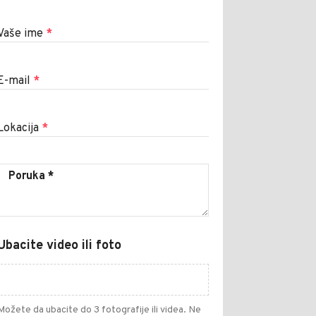
Vaše ime
*
E-mail
*
Lokacija
*
Ubacite video ili foto
Možete da ubacite do 3 fotografije ili videa. Ne