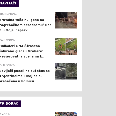
NAVIJAČI
0
08.08.2026.
Brutalna tuča huligana na
zagrebačkom aerodromu! Bed
Blu Bojsi napravili...
0
24.07.2026.
Fudbaleri UNA Štrasena
šokirano gledali Grobare:
Nevjerovatna scena na k...
0
22.07.2026.
Navijači pucali na autobus sa
Argentincima: Dvojica su
prebačena u bolnicu
FK BORAC
0
Pre 18 h