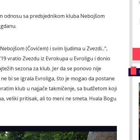
čnom odnosu sa predsjednikom kluba Nebojšom
egdanu.
 Nebojšom (Čovićem) i svim ljudima u Zvezdi...",
/19 vratio Zvezdu iz Evrokupa u Evroligu i donio
najtežih sezona za klub. Jer da se ponovo nije
 ne bi se igrala Evroliga, što je mogao da postane
atim klub u najjače takmičenje, sa budžetom koji
a, veliki pritisak, ali to meni ne smeta. Hvala Bogu