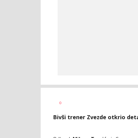
Bojan
AUTOR
0
Jakovljević
Bivši trener Zvezde otkrio det