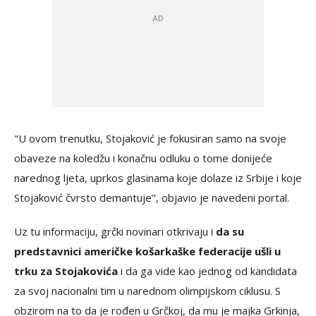
"U ovom trenutku, Stojaković je fokusiran samo na svoje
obaveze na koledžu i konačnu odluku o tome donijeće
narednog ljeta, uprkos glasinama koje dolaze iz Srbije i koje
Stojaković čvrsto demantuje", objavio je navedeni portal.
Uz tu informaciju, grčki novinari otkrivaju i
da su
predstavnici američke košarkaške federacije ušli u
trku za Stojakovića
i da ga vide kao jednog od kandidata
za svoj nacionalni tim u narednom olimpijskom ciklusu. S
obzirom na to da je rođen u Grčkoj, da mu je majka Grkinja,