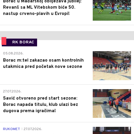
Borac u Mađarskoj obilježava jubilej:
Revanš sa ML Vitebskom biće 50.
nastup crveno-plavih u Evropi!
RK BORAC
0
05.08.2026.
Borac m:tel zakazao osam kontrolnih
utakmica pred početak nove sezone
0
27.07.2026.
Savić otvoreno pred start sezone:
Borac napada titulu, klub ulazi bez
dugova prema igračima!
0
RUKOMET
27.07.2026.
|