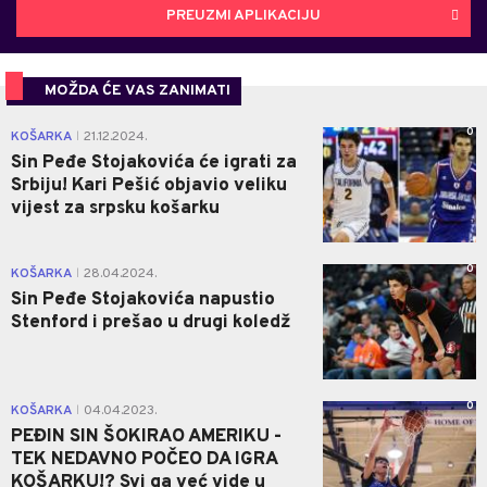
PREUZMI APLIKACIJU
MOŽDA ĆE VAS ZANIMATI
0
KOŠARKA
21.12.2024.
|
Sin Peđe Stojakovića će igrati za
Srbiju! Kari Pešić objavio veliku
vijest za srpsku košarku
0
KOŠARKA
28.04.2024.
|
Sin Peđe Stojakovića napustio
Stenford i prešao u drugi koledž
0
KOŠARKA
04.04.2023.
|
PEĐIN SIN ŠOKIRAO AMERIKU -
TEK NEDAVNO POČEO DA IGRA
KOŠARKU!? Svi ga već vide u