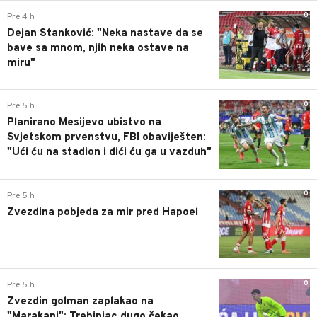
0
Pre 4 h
Dejan Stanković: "Neka nastave da se
bave sa mnom, njih neka ostave na
miru"
0
Pre 5 h
Planirano Mesijevo ubistvo na
Svjetskom prvenstvu, FBI obaviješten:
"Ući ću na stadion i dići ću ga u vazduh"
0
Pre 5 h
Zvezdina pobjeda za mir pred Hapoel
0
Pre 5 h
Zvezdin golman zaplakao na
"Marakani": Trebinjac dugo čekao