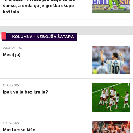
šansu, a onda ga je greška skupo
koštala
KOLUMNA - NEBOJŠA ŠATARA
0
23.07.2026.
Mesi(ja)
2
15.07.2026.
Ipak valja bez kralja?
0
17.05.2026.
Mostarske kiše