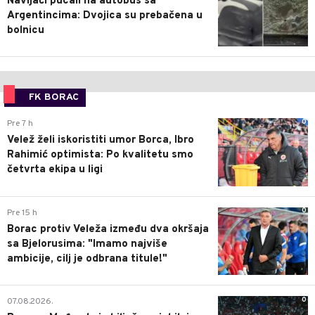
Navijači pucali na autobus sa
Argentincima: Dvojica su prebačena u
bolnicu
FK BORAC
0
Pre 7 h
Velež želi iskoristiti umor Borca, Ibro
Rahimić optimista: Po kvalitetu smo
četvrta ekipa u ligi
0
Pre 15 h
Borac protiv Veleža između dva okršaja
sa Bjelorusima: "Imamo najviše
ambicije, cilj je odbrana titule!"
0
07.08.2026.