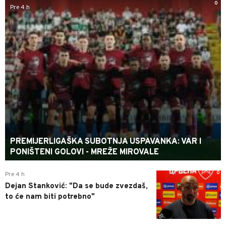
0
Pre 4 h
PREMIJERLIGAŠKA SUBOTNJA USPAVANKA: VAR I
PONIŠTENI GOLOVI - MREŽE MIROVALE
0
Pre 4 h
Dejan Stanković: "Da se bude zvezdaš,
to će nam biti potrebno"