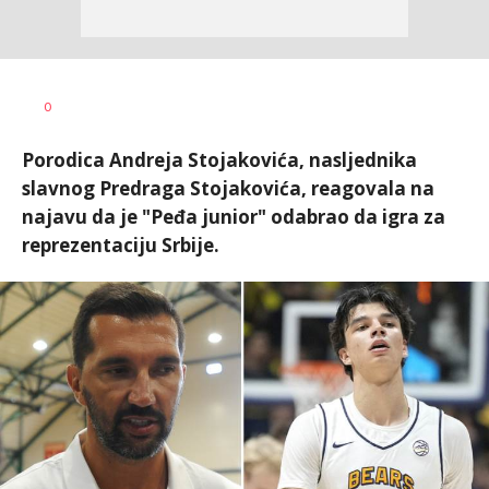
Nebojša
AUTOR
0
Šatara
Porodica Andreja Stojakovića, nasljednika
slavnog Predraga Stojakovića, reagovala na
najavu da je "Peđa junior" odabrao da igra za
reprezentaciju Srbije.