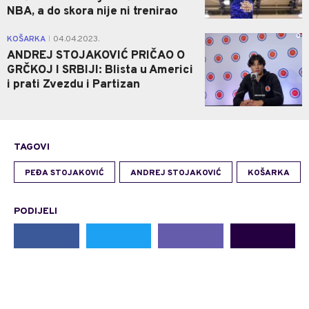
NBA, a do skora nije ni trenirao
0
KOŠARKA
04.04.2023.
|
ANDREJ STOJAKOVIĆ PRIČAO O
GRČKOJ I SRBIJI: Blista u Americi
i prati Zvezdu i Partizan
TAGOVI
PEĐA STOJAKOVIĆ
ANDREJ STOJAKOVIĆ
KOŠARKA
PODIJELI