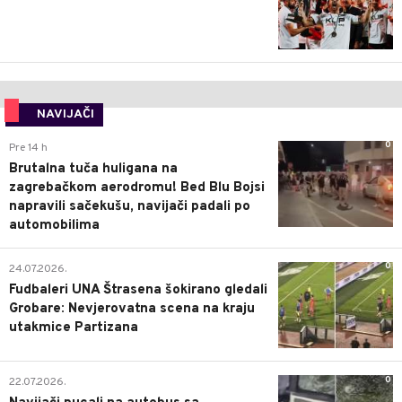
NAVIJAČI
0
Pre 14 h
Brutalna tuča huligana na
zagrebačkom aerodromu! Bed Blu Bojsi
napravili sačekušu, navijači padali po
automobilima
0
24.07.2026.
Fudbaleri UNA Štrasena šokirano gledali
Grobare: Nevjerovatna scena na kraju
utakmice Partizana
0
22.07.2026.