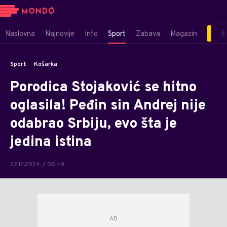
Naslovna
Najnovije
Info
Sport
Zabava
Magazin
M
Sport
Košarka
Porodica Stojaković se hitno
oglasila! Peđin sin Andrej nije
odabrao Srbiju, evo šta je
jedina istina
22.12.2024. / 08:49