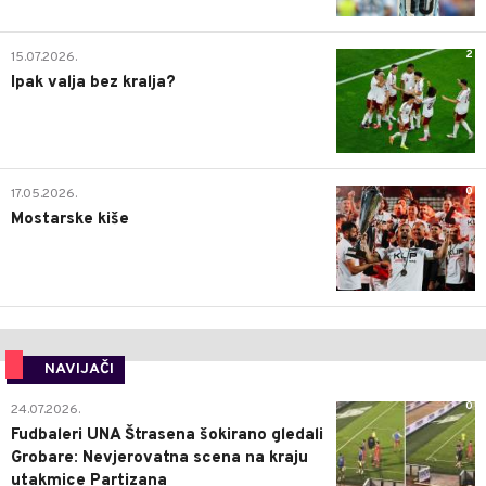
2
15.07.2026.
Ipak valja bez kralja?
0
17.05.2026.
Mostarske kiše
NAVIJAČI
0
24.07.2026.
Fudbaleri UNA Štrasena šokirano gledali
Grobare: Nevjerovatna scena na kraju
utakmice Partizana