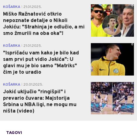
0
KOŠARKA
21.01.2025.
|
Miško Ražnatović otkrio
nepoznate detalje o Nikoli
Jokiću: "Strahinja je odlučio, a mi
smo žmurili na oba oka"!
0
KOŠARKA
21.01.2025.
|
"Ispričaću vam kako je bilo kad
sam prvi put vidio Jokića": U
glavi mu je bio samo "Matriks"
čim je to uradio
0
KOŠARKA
20.01.2025.
|
Jokić uključio "ringišpil" i
prevario čuvara: Majstorija
Srbina u NBA ligi, ne mogu mu
ništa (video)
TAGOVI