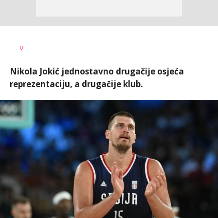
Nebojša
AUTOR
0
Šatara
Nikola Jokić jednostavno drugačije osjeća
reprezentaciju, a drugačije klub.