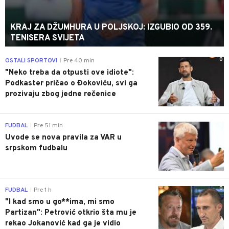
KRAJ ZA DŽUMHURA U POLJSKOJ: IZGUBIO OD 359.
TENISERA SVIJETA
0
OSTALI SPORTOVI
Pre 40 min
|
"Neko treba da otpusti ove idiote":
Podkaster pričao o Đokoviću, svi ga
prozivaju zbog jedne rečenice
0
FUDBAL
Pre 51 min
|
Uvode se nova pravila za VAR u
srpskom fudbalu
0
FUDBAL
Pre 1 h
|
"I kad smo u go**ima, mi smo
Partizan": Petrović otkrio šta mu je
rekao Jokanović kad ga je vidio