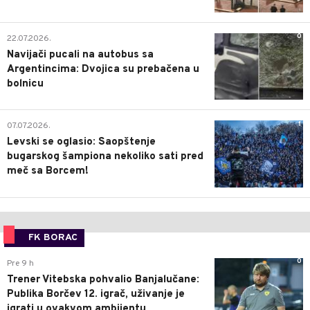
0
22.07.2026.
Navijači pucali na autobus sa
Argentincima: Dvojica su prebačena u
bolnicu
1
07.07.2026.
Levski se oglasio: Saopštenje
bugarskog šampiona nekoliko sati pred
meč sa Borcem!
FK BORAC
0
Pre 9 h
Trener Vitebska pohvalio Banjalučane:
Publika Borčev 12. igrač, uživanje je
igrati u ovakvom ambijentu