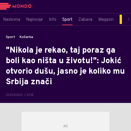
Naslovna
Najnovije
Info
Sport
Zabava
Magazin
M
Sport
Košarka
"Nikola je rekao, taj poraz ga
boli kao ništa u životu!": Jokić
otvorio dušu, jasno je koliko mu
Srbija znači
21.01.2025. / 21:12