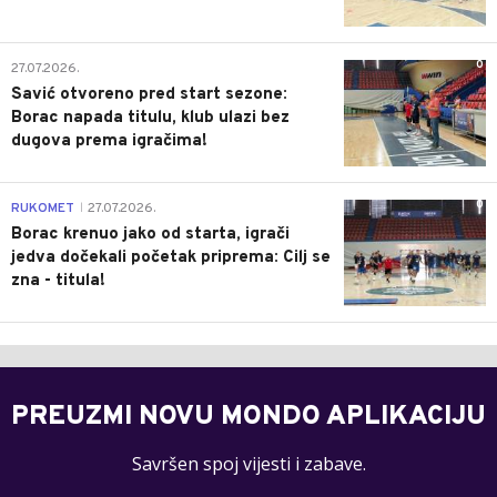
0
27.07.2026.
Savić otvoreno pred start sezone:
Borac napada titulu, klub ulazi bez
dugova prema igračima!
0
RUKOMET
27.07.2026.
|
Borac krenuo jako od starta, igrači
jedva dočekali početak priprema: Cilj se
zna - titula!
PREUZMI NOVU MONDO APLIKACIJU
Savršen spoj vijesti i zabave.