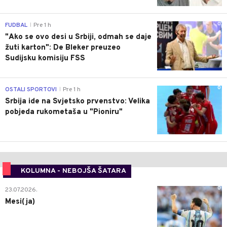
0
FUDBAL
Pre 1 h
|
"Ako se ovo desi u Srbiji, odmah se daje
žuti karton": De Bleker preuzeo
Sudijsku komisiju FSS
0
OSTALI SPORTOVI
Pre 1 h
|
Srbija ide na Svjetsko prvenstvo: Velika
pobjeda rukometaša u "Pioniru"
KOLUMNA - NEBOJŠA ŠATARA
0
23.07.2026.
Mesi(ja)