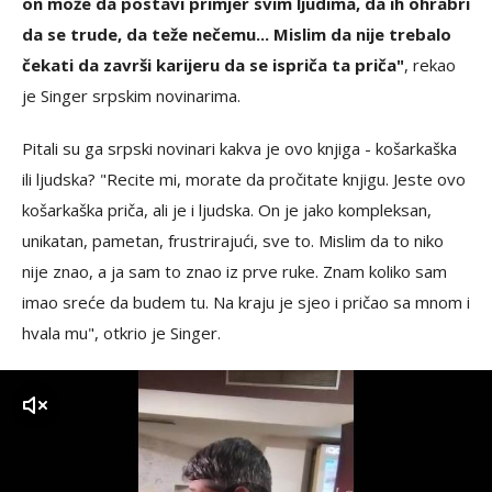
on može da postavi primjer svim ljudima, da ih ohrabri
da se trude, da teže nečemu... Mislim da nije trebalo
čekati da završi karijeru da se ispriča ta priča"
, rekao
je Singer srpskim novinarima.
Pitali su ga srpski novinari kakva je ovo knjiga - košarkaška
ili ljudska? "Recite mi, morate da pročitate knjigu. Jeste ovo
košarkaška priča, ali je i ljudska. On je jako kompleksan,
unikatan, pametan, frustrirajući, sve to. Mislim da to niko
nije znao, a ja sam to znao iz prve ruke. Znam koliko sam
imao sreće da budem tu. Na kraju je sjeo i pričao sa mnom i
hvala mu", otkrio je Singer.
zvuk