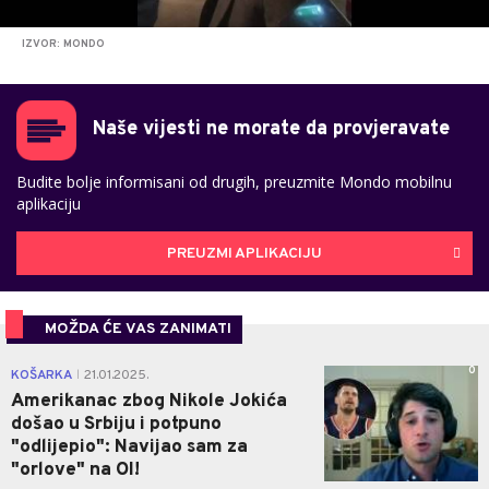
IZVOR: MONDO
Naše vijesti ne morate da provjeravate
Budite bolje informisani od drugih, preuzmite Mondo mobilnu
aplikaciju
PREUZMI APLIKACIJU
MOŽDA ĆE VAS ZANIMATI
0
KOŠARKA
21.01.2025.
|
Amerikanac zbog Nikole Jokića
došao u Srbiju i potpuno
"odlijepio": Navijao sam za
"orlove" na OI!