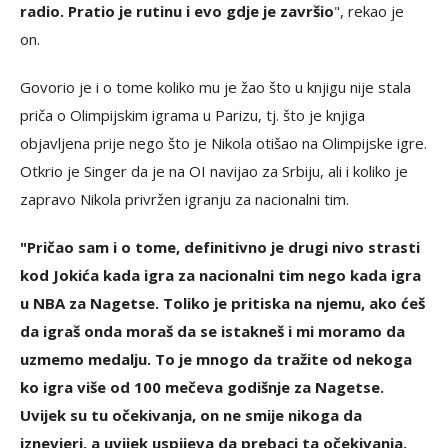
radio. Pratio je rutinu i evo gdje je završio
", rekao je
on.
Govorio je i o tome koliko mu je žao što u knjigu nije stala
priča o Olimpijskim igrama u Parizu, tj. što je knjiga
objavljena prije nego što je Nikola otišao na Olimpijske igre.
Otkrio je Singer da je na OI navijao za Srbiju, ali i koliko je
zapravo Nikola privržen igranju za nacionalni tim.
"Pričao sam i o tome, definitivno je drugi nivo strasti
kod Jokića kada igra za nacionalni tim nego kada igra
u NBA za Nagetse. Toliko je pritiska na njemu, ako ćeš
da igraš onda moraš da se istakneš i mi moramo da
uzmemo medalju. To je mnogo da tražite od nekoga
ko igra više od 100 mečeva godišnje za Nagetse.
Uvijek su tu očekivanja, on ne smije nikoga da
iznevjeri, a uvijek uspijeva da prebaci ta očekivanja.