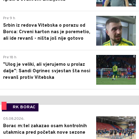
0
Pre 9 h
Srbin iz redova Vitebska o porazu od
Borca: Crveni karton nas je poremetio,
ali ide revanš - ništa još nije gotovo
0
Pre 18 h
"Ulog je veliki, ali vjerujemo u prolaz
dalje": Sandi Ogrinec svjestan šta nosi
revanš protiv Vitebska
RK BORAC
0
05.08.2026.
Borac m:tel zakazao osam kontrolnih
utakmica pred početak nove sezone