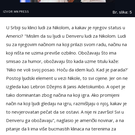
IZVOR: MN PRESS
Br. slika: 5
U Srbiji su klinci ludi za Nikolom, a kakav je njegov status u
Americi? "Mislim da su ljudi u Denveru ludi za Nikolom. Ludi
su za njegovim načinom na koji prilazi svom radu, načinu na
koji ništa ne uzima previše ozbilno. Obožavaju što ima
smisao za humor, obožavaju što kada uzme titulu kaže:
'Niko ne voli svoj posao. Hoču da idem kući. Kad je parada?'
Postoji ljudski element u vezi Nikole, to svi cijene. Jer on ne
izgleda kao Lebron Džejms ili Janis Adetokumbo. A opet je
tako dominantan zbog načina na koji igra. Ako promijeni
način na koji ljudi gledaju na igru, razmišljaju o njoj, kakav je
to nevjerovatan pečat da se ostavi. A nije ni završio! Svi u
Denveru ga obožavaju", naglasio je američki novinar, a na
pitanje da li ima više bucmastih klinaca na terenima za