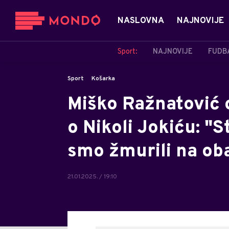
NASLOVNA
NAJNOVIJE
Sport:
NAJNOVIJE
FUDB
Sport
Košarka
Miško Ražnatović 
o Nikoli Jokiću: "S
smo žmurili na ob
21.01.2025. / 19:10