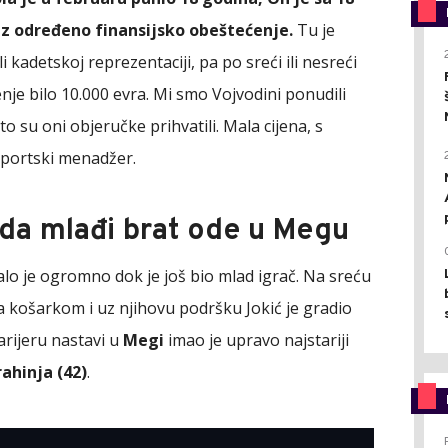
z određeno finansijsko obeštećenje.
Tu je
li kadetskoj reprezentaciji, pa po sreći ili nesreći
enje bilo 10.000 evra. Mi smo Vojvodini ponudili
to su oni objeručke prihvatili. Mala cijena, s
 sportski menadžer.
o da mlađi brat ode u Megu
lo je ogromno dok je još bio mlad igrač. Na sreću
la košarkom i uz njihovu podršku Jokić je gradio
arijeru nastavi u
Megi
imao je upravo najstariji
rahinja (42)
.