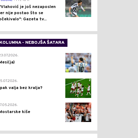
FUDBAL
Pre 10 h
"Vlahović je još nezaposlen
jer nije postao što se
očekivalo": Gazeta tv...
KOLUMNA - NEBOJŠA ŠATARA
0
23.07.2026.
Mesi(ja)
2
15.07.2026.
Ipak valja bez kralja?
0
17.05.2026.
Mostarske kiše