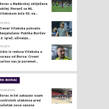
Borac u Mađarskoj obilježava
jubilej: Revanš sa ML
Vitebskom biće 50. na...
0
Pre 23 h
Trener Vitebska pohvalio
Banjalučane: Publika Borčev
12. igrač, uživanje...
0
Pre 23 h
Srbin iz redova Vitebska o
porazu od Borca: Crveni
karton nas je poremet...
RK BORAC
0
05.08.2026.
Borac m:tel zakazao osam
kontrolnih utakmica pred
početak nove sezone