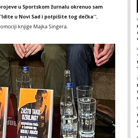
 brojeve u Sportskom žurnalu okrenuo sam
Idite u Novi Sad i potpišite tog dečka
'",
romociji knjige Majka Singera.