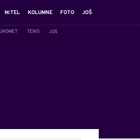
M:TEL
KOLUMNE
FOTO
JOŠ
UKOMET
TENIS
JOŠ