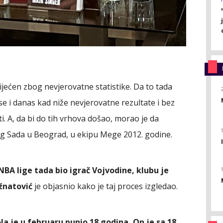
ijećen zbog nevjerovatne statistike. Da to tada
 se i danas kad niže nevjerovatne rezultate i bez
i. A, da bi do tih vrhova došao, morao je da
vog Sada u Beograd, u ekipu Mege 2012. godine.
BA lige tada bio igrač Vojvodine, klubu je
žnatović
je objasnio kako je taj proces izgledao.
a je u februaru punio 18 godina, On je sa 18