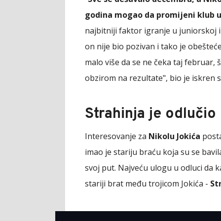
godina mogao da promijeni klub u
najbitniji faktor igranje u juniorskoj i
on nije bio pozivan i tako je obešteć
malo više da se ne čeka taj februar, š
obzirom na rezultate", bio je iskren
Strahinja je odluči
Interesovanje za
Nikolu Jokića
posta
imao je stariju braću koja su se bavi
svoj put. Najveću ulogu u odluci da k
stariji brat među trojicom Jokića -
St