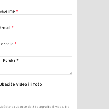
Vaše ime
*
E-mail
*
Lokacija
*
Ubacite video ili foto
Možete da ubacite do 3 fotografije ili videa. Ne