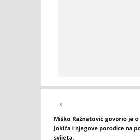
Nebojša
AUTOR
0
Šatara
Miško Ražnatović govorio je o
Jokića i njegove porodice na p
svijeta.