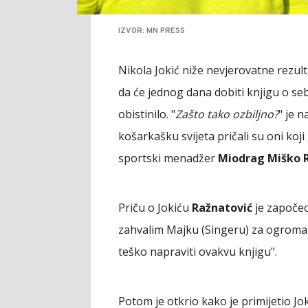
IZVOR: MN PRESS
Nikola Jokić niže nevjerovatne rezulta
da će jednog dana dobiti knjigu o se
obistinilo. "
Zašto tako ozbiljno?
" je n
košarkašku svijeta pričali su oni koj
sportski menadžer
Miodrag Miško 
Priču o Jokiću
Ražnatović
je započeo 
zahvalim Majku (Singeru) za ogroman t
teško napraviti ovakvu knjigu".
Potom je otkrio kako je primijetio Jo