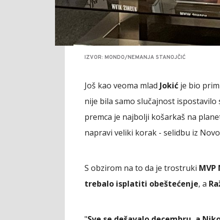
IZVOR: MONDO/NEMANJA STANOJČIĆ
Još kao veoma mlad
Jokić
je bio prim
nije bila samo slučajnost ispostavilo
premca je najbolji košarkaš na planet
napravi veliki korak - selidbu iz No
S obzirom na to da je trostruki
MVP N
trebalo isplatiti obeštećenje
, a
Ra
"
Sve se dešavalo decembru, a Nikol