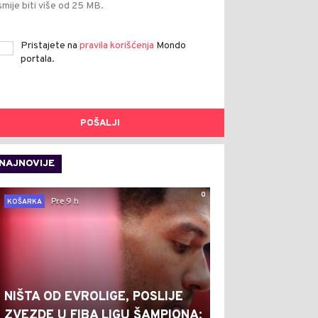
smije biti više od 25 MB.
Pristajete na
pravila korišćenja
Mondo
portala.
POŠALJI
NAJNOVIJE
0
Pre 9 h
KOŠARKA
NIŠTA OD EVROLIGE, POSLIJE
ZVEZDE U FIBA LIGU ŠAMPIONA: