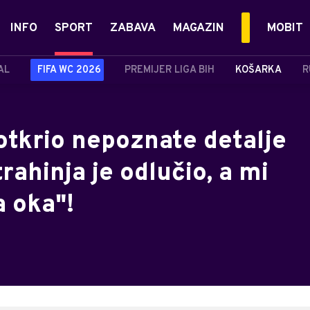
INFO
SPORT
ZABAVA
MAGAZIN
MOBIT
AL
FIFA WC 2026
PREMIJER LIGA BIH
KOŠARKA
R
otkrio nepoznate detalje
trahinja je odlučio, a mi
a oka"!