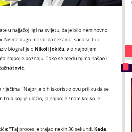
te u najjačoj ligi na svijetu, da je bilo neminovno
bi. Nismo dugo morali da čekamo, sada se to i
aziv biografije o
Nikoli Jokiću
, a o najboljem
i ga najbolje poznaju. Tako se među njima našao i
Ražnatović
.
riječima: "Najprije bih iskoristio ovu priliku da se
rud koji je uložio, ja najbolje znam koliko je
kića: "Taj proces je trajao nekih 30 sekundi.
Kada