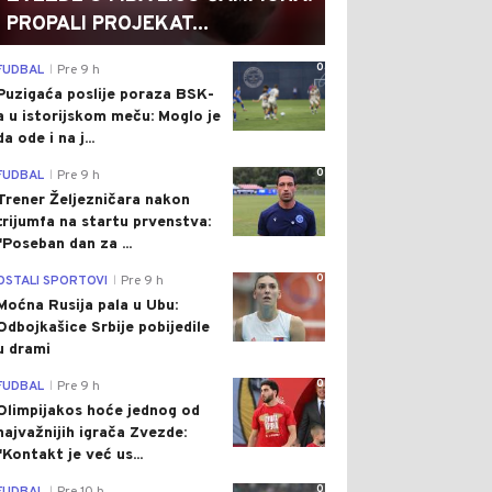
PROPALI PROJEKAT...
0
FUDBAL
Pre 9 h
|
Puzigaća poslije poraza BSK-
a u istorijskom meču: Moglo je
da ode i na j...
0
FUDBAL
Pre 9 h
|
Trener Željezničara nakon
trijumfa na startu prvenstva:
"Poseban dan za ...
0
OSTALI SPORTOVI
Pre 9 h
|
Moćna Rusija pala u Ubu:
Odbojkašice Srbije pobijedile
u drami
0
FUDBAL
Pre 9 h
|
Olimpijakos hoće jednog od
najvažnijih igrača Zvezde:
"Kontakt je već us...
0
|