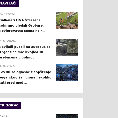
NAVIJAČI
0
24.07.2026.
Fudbaleri UNA Štrasena
šokirano gledali Grobare:
Nevjerovatna scena na k...
0
22.07.2026.
Navijači pucali na autobus sa
Argentincima: Dvojica su
prebačena u bolnicu
1
07.07.2026.
Levski se oglasio: Saopštenje
bugarskog šampiona nekoliko
sati pred meč ...
FK BORAC
0
Pre 14 h