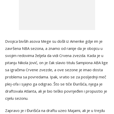
Dvojica bivših asova Mege su došli iz Amerike gdje im je
završena NBA sezona, a znamo od ranije da je obojicu u
svojim redovima željela da vidi Crvena zvezda. Kada je u
pitanju Nikola Jović, on je čak slavio titulu šampiona ABA lige
sa igračima Crvene zvezde, a ove sezone je imao dosta
problema sa povredama. Ipak, vratio se za posljednji meč
plej-ofa i sjajno ga odigrao. Što se tiče Đurišića, njega je
draftovala Atlanta, ali je bio teško povrijeđen i propustio je
cijelu sezonu.
Zapravo je i Đurišića na draftu uzeo Majami, ali je u trejdu