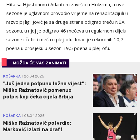
Hita sa Hjustonom i Atlantom završio u Hoksima, a ove
sezone je uglavnom provodio vrijeme na rehabilitaciji ili u
razvojoj ligi. Jović je sa druge strane odigrao treću NBA
sezonu, u njoj je odigrao 46 mečeva u regularnom dijelu
sezone i četirti meča u plej-ofu. Imao je rekordnih 10,7
poena u prosjeku u sezoni i 9,5 poena u plej-ofu.
MOŽDA ĆE VAS ZANIMATI
0
KOŠARKA
26.04.2025.
|
"Još jedna potpuno lažna vijest":
Miško Ražnatović pomenuo
potpis koji čeka cijela Srbija
0
KOŠARKA
08.04.2025.
|
Miško Ražnatović potvrdio:
Marković izlazi na draft