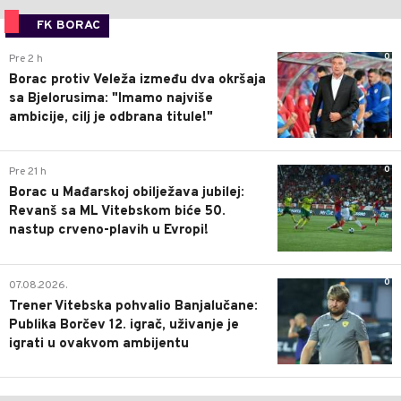
FK BORAC
0
Pre 2 h
Borac protiv Veleža između dva okršaja
sa Bjelorusima: "Imamo najviše
ambicije, cilj je odbrana titule!"
0
Pre 21 h
Borac u Mađarskoj obilježava jubilej:
Revanš sa ML Vitebskom biće 50.
nastup crveno-plavih u Evropi!
0
07.08.2026.
Trener Vitebska pohvalio Banjalučane:
Publika Borčev 12. igrač, uživanje je
igrati u ovakvom ambijentu