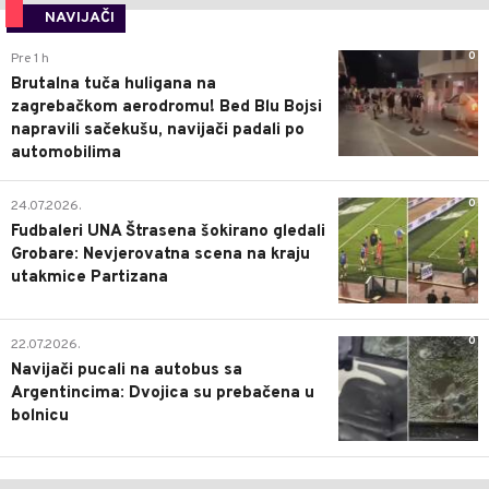
NAVIJAČI
0
Pre 1 h
Brutalna tuča huligana na
zagrebačkom aerodromu! Bed Blu Bojsi
napravili sačekušu, navijači padali po
automobilima
0
24.07.2026.
Fudbaleri UNA Štrasena šokirano gledali
Grobare: Nevjerovatna scena na kraju
utakmice Partizana
0
22.07.2026.
Navijači pucali na autobus sa
Argentincima: Dvojica su prebačena u
bolnicu