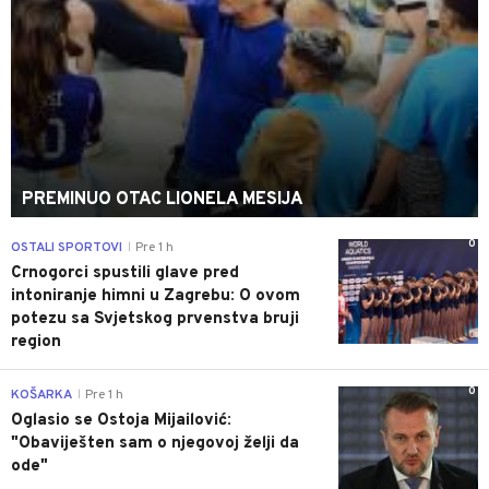
PREMINUO OTAC LIONELA MESIJA
0
OSTALI SPORTOVI
Pre 1 h
|
Crnogorci spustili glave pred
intoniranje himni u Zagrebu: O ovom
potezu sa Svjetskog prvenstva bruji
region
0
KOŠARKA
Pre 1 h
|
Oglasio se Ostoja Mijailović:
"Obaviješten sam o njegovoj želji da
ode"