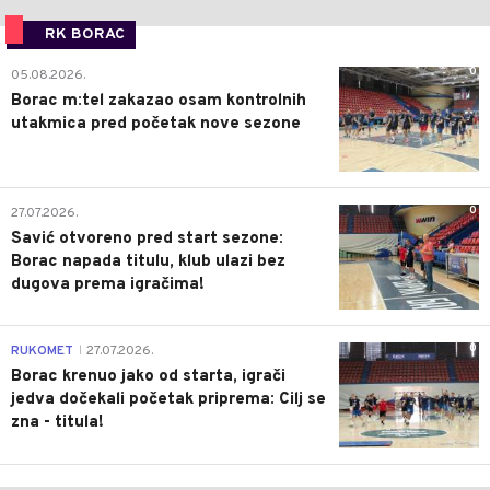
RK BORAC
0
05.08.2026.
Borac m:tel zakazao osam kontrolnih
utakmica pred početak nove sezone
0
27.07.2026.
Savić otvoreno pred start sezone:
Borac napada titulu, klub ulazi bez
dugova prema igračima!
0
RUKOMET
27.07.2026.
|
Borac krenuo jako od starta, igrači
jedva dočekali početak priprema: Cilj se
zna - titula!