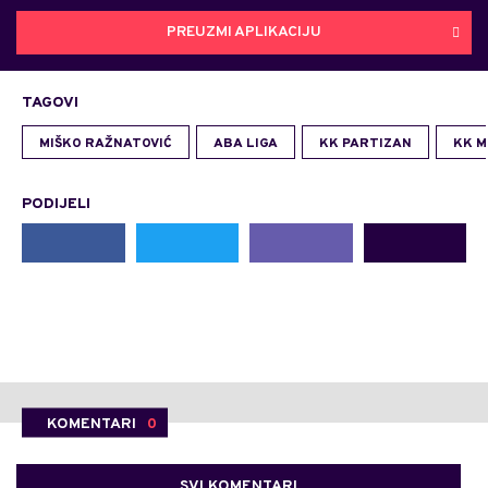
PREUZMI APLIKACIJU
TAGOVI
MIŠKO RAŽNATOVIĆ
ABA LIGA
KK PARTIZAN
KK M
PODIJELI
KOMENTARI
0
SVI KOMENTARI