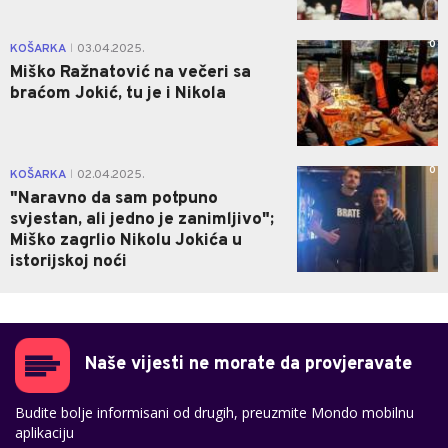
0
KOŠARKA
03.04.2025.
|
Miško Ražnatović na večeri sa
braćom Jokić, tu je i Nikola
0
KOŠARKA
02.04.2025.
|
"Naravno da sam potpuno
svjestan, ali jedno je zanimljivo";
Miško zagrlio Nikolu Jokića u
istorijskoj noći
Naše vijesti ne morate da provjeravate
Budite bolje informisani od drugih, preuzmite Mondo mobilnu
aplikaciju