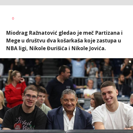
Bojan
AUTOR
0
Jakovljević
Miodrag Ražnatović gledao je meč Partizana i
Mege u društvu dva košarkaša koje zastupa u
NBA ligi, Nikole Đurišića i Nikole Jovića.