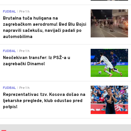
0
FUDBAL
Pre 1 h
|
Brutalna tuča huligana na
zagrebačkom aerodromu! Bed Blu Bojsi
napravili sačekušu, navijači padali po
automobilima
0
FUDBAL
Pre 1 h
|
Neočekivan transfer: Iz PSŽ-a u
zagrebački Dinamo!
0
FUDBAL
Pre 1 h
|
Reprezentativac tzv. Kosova došao na
ljekarske preglede, klub odustao pred
potpis!