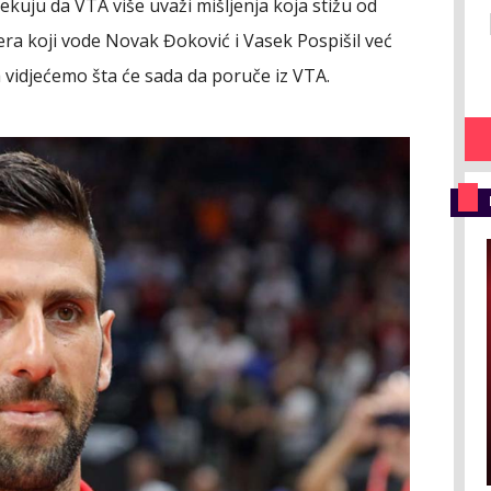
kuju da VTA više uvaži mišljenja koja stižu od
era koji vode Novak Đoković i Vasek Pospišil već
 vidjećemo šta će sada da poruče iz VTA.