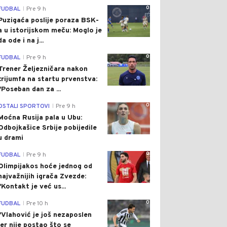
0
FUDBAL
Pre 9 h
|
Puzigaća poslije poraza BSK-
a u istorijskom meču: Moglo je
da ode i na j...
0
FUDBAL
Pre 9 h
|
Trener Željezničara nakon
trijumfa na startu prvenstva:
"Poseban dan za ...
0
OSTALI SPORTOVI
Pre 9 h
|
Moćna Rusija pala u Ubu:
Odbojkašice Srbije pobijedile
u drami
0
FUDBAL
Pre 9 h
|
Olimpijakos hoće jednog od
najvažnijih igrača Zvezde:
"Kontakt je već us...
0
FUDBAL
Pre 10 h
|
"Vlahović je još nezaposlen
jer nije postao što se