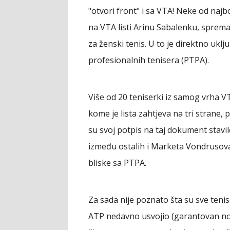
"otvori front" i sa VTA! Neke od najbo
na VTA listi Arinu Sabalenku, sprema
za ženski tenis. U to je direktno ukl
profesionalnih tenisera (PTPA).
Više od 20 teniserki iz samog vrha VT
kome je lista zahtjeva na tri strane,
su svoj potpis na taj dokument stavil
između ostalih i Marketa Vondrusova 
bliske sa PTPA.
Za sada nije poznato šta su sve teniser
ATP nedavno usvojio (garantovan nova