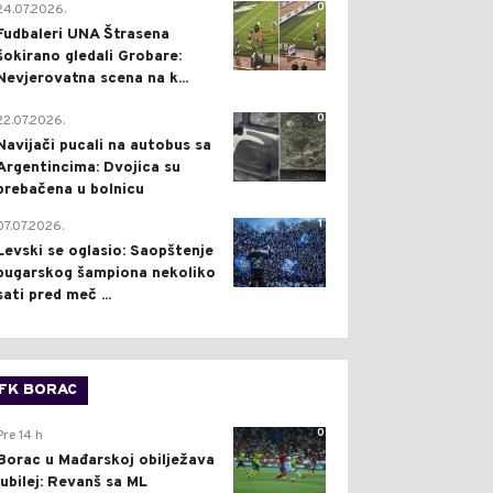
0
24.07.2026.
Fudbaleri UNA Štrasena
šokirano gledali Grobare:
Nevjerovatna scena na k...
0
22.07.2026.
Navijači pucali na autobus sa
Argentincima: Dvojica su
prebačena u bolnicu
1
07.07.2026.
Levski se oglasio: Saopštenje
bugarskog šampiona nekoliko
sati pred meč ...
FK BORAC
0
Pre 14 h
Borac u Mađarskoj obilježava
jubilej: Revanš sa ML