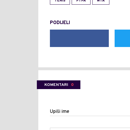
TENIS
PTPA
WTA
PODIJELI
KOMENTARI
0
Upiši ime