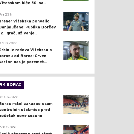
Vitebskom biće 50. na...
0
Pre 23 h
Trener Vitebska pohvalio
Banjalučane: Publika Borčev
12. igrač, uživanje...
0
07.08.2026.
Srbin iz redova Vitebska o
porazu od Borca: Crveni
karton nas je poremet...
RK BORAC
0
05.08.2026.
Borac m:tel zakazao osam
kontrolnih utakmica pred
početak nove sezone
0
27.07.2026.