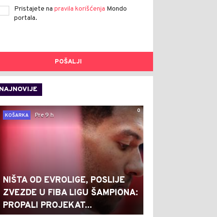
Pristajete na
pravila korišćenja
Mondo
portala.
POŠALJI
NAJNOVIJE
0
Pre 9 h
KOŠARKA
NIŠTA OD EVROLIGE, POSLIJE
ZVEZDE U FIBA LIGU ŠAMPIONA:
PROPALI PROJEKAT...