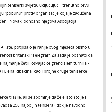
ljih teniserki svijeta, uključujući i trenutno prvu
ju "pobunu" protiv organizacije koja je zadužena
jučen i Novak, odnosno njegova Asocijacija
A liste, potpisalo je ranije ovog mjeseca pismo u
 prenosi britanski "Telegraf". Za sada je poznato da
e najmanje četiri osvajačice grend slem turnira -
i Elena Ribakina, kao i brojne druge teniserke
ke tražile, ali se spominje da žele isto što je i
c za 250 najboljih tenisera), dok je navodno i