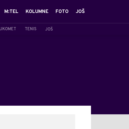
M:TEL
KOLUMNE
FOTO
JOŠ
UKOMET
TENIS
JOŠ