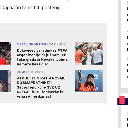
taj način tenis biti pošteniji.
0
0
OSTALI SPORTOVI
24.09.2023.
|
Đokovićev saradnik iz PTPA
organizacije: "Ljut sam jer
tako gledate Novaka, pojma
nemate kakav je"
0
0
BUM!
11.01.2023.
|
ATP JE HTIO RAT, A NOVAK
DOBIJA "RATNIKE"!
Saopšteno ko je SVE UZ
NJEGA - tu su teniserke iz
vrha i Amerikanac!