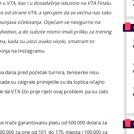
u VTA, kao i u dosadašnje iskustvo na VTA Finalu.
o od strane VTA, a vjerujem da se većina nas tako
spunjava očekivanja. Osjećam se nesigurno na
idivo, a do subote nismo imali priliku za trening
a, kada su ulozi ovako visoki, smatram to
skinja na Instagramu.
dva dana pred početak turnira, teniserke nisu
ada su zaigrale primijetile su da loptica očajno
e da VTA što prije riješi ovaj problem. pa su zato
e traže garantovanu platu od 500.000 dolara za
00.000 za one od 101. do 175. mjesta i 100.000 za