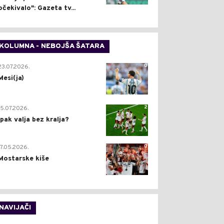
očekivalo": Gazeta tv...
KOLUMNA - NEBOJŠA ŠATARA
0
23.07.2026.
Mesi(ja)
2
15.07.2026.
Ipak valja bez kralja?
0
17.05.2026.
Mostarske kiše
NAVIJAČI