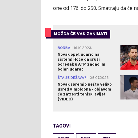
one od 176. do 250. Smatraju da će na 
MOŽDA ĆE VAS ZANIMATI
BORBA
16.10.2023.
|
Novak opet udario na
sistem! Hoće da sruši
poredak u ATP, zadao im
bolan udarac
ŠTA SE DEŠAVA?
05.07.2023.
|
Novak spremio nešto veliko
usred Vimbldona - objavom
će zatresti teniski svijet
(VIDEO)
TAGOVI