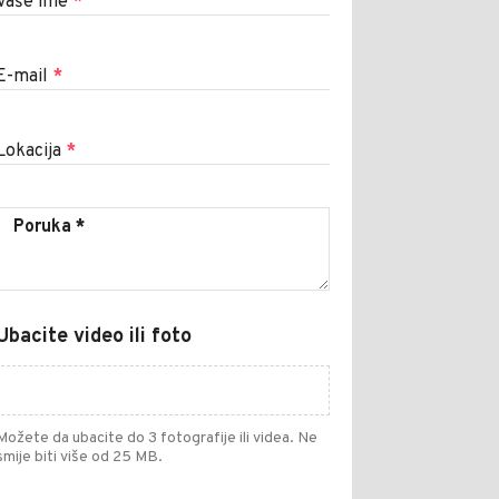
Vaše ime
*
E-mail
*
Lokacija
*
Ubacite video ili foto
Možete da ubacite do 3 fotografije ili videa. Ne
smije biti više od 25 MB.