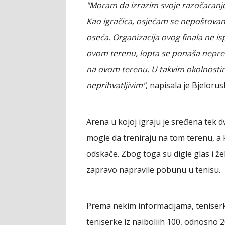
"Moram da izrazim svoje razočaranje 
Kao igračica, osjećam se nepoštovan
oseća. Organizacija ovog finala ne i
ovom terenu, lopta se ponaša nepredv
na ovom terenu. U takvim okolnostim
neprihvatljivim"
, napisala je Bjeloru
Arena u kojoj igraju je sređena tek 
mogle da treniraju na tom terenu, a k
odskače. Zbog toga su digle glas i žel
zapravo napravile pobunu u tenisu.
Prema nekim informacijama, teniserk
teniserke iz najboljih 100, odnosno 2