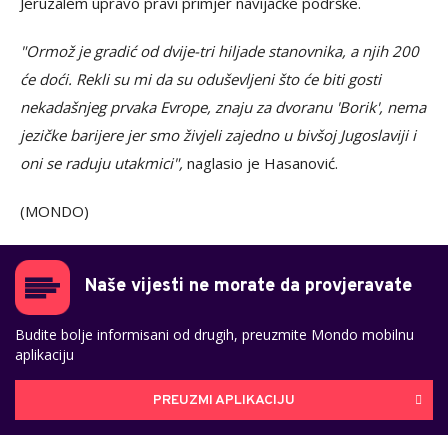
Jeruzalem upravo pravi primjer navijačke podrške.
"Ormož je gradić od dvije-tri hiljade stanovnika, a njih 200
će doći. Rekli su mi da su oduševljeni što će biti gosti
nekadašnjeg prvaka Evrope, znaju za dvoranu 'Borik', nema
jezičke barijere jer smo živjeli zajedno u bivšoj Jugoslaviji i
oni se raduju utakmici",
naglasio je Hasanović.
(MONDO)
Naše vijesti ne morate da provjeravate
Budite bolje informisani od drugih, preuzmite Mondo mobilnu
aplikaciju
PREUZMI APLIKACIJU