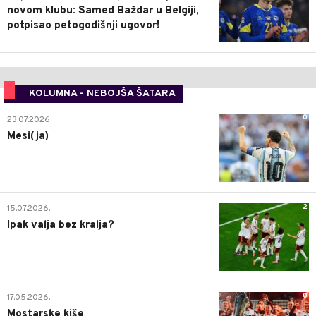
novom klubu: Samed Baždar u Belgiji,
potpisao petogodišnji ugovor!
KOLUMNA - NEBOJŠA ŠATARA
0
23.07.2026.
Mesi(ja)
2
15.07.2026.
Ipak valja bez kralja?
0
17.05.2026.
Mostarske kiše