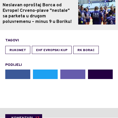
Neslavan oproštaj Borca od
Evrope! Crveno-plave "nestale"
sa parketa u drugom
poluvremenu – minus 9 u Boriku!
TAGOVI
RUKOMET
EHF EVROPSKI KUP
RK BORAC
PODIJELI