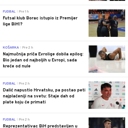
0
FUDBAL
Pre 1 h
|
Futsal klub Borac istupio iz Premijer
lige BiH!?
0
KOŠARKA
Pre 2 h
|
Najmučnija priča Evrolige dobila epilog:
Bio jedan od najboljih u Evropi, sada
kreće od nule
0
FUDBAL
Pre 2 h
|
Dalić napustio Hrvatsku, pa postao peti
najplaćeniji na svetu: Staje dah od
plate koju će primati
0
FUDBAL
Pre 2 h
|
Reprezentativac BiH predstavljen u