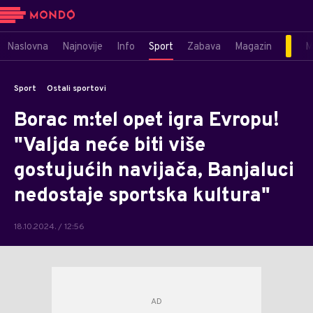
Naslovna
Najnovije
Info
Sport
Zabava
Magazin
M
Sport
Ostali sportovi
Borac m:tel opet igra Evropu!
"Valjda neće biti više
gostujućih navijača, Banjaluci
nedostaje sportska kultura"
18.10.2024. / 12:56