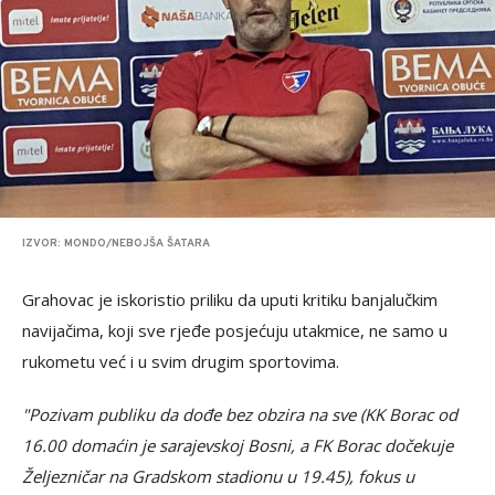
IZVOR: MONDO/NEBOJŠA ŠATARA
Grahovac je iskoristio priliku da uputi kritiku banjalučkim
navijačima, koji sve rjeđe posjećuju utakmice, ne samo u
rukometu već i u svim drugim sportovima.
"Pozivam publiku da dođe bez obzira na sve (KK Borac od
16.00 domaćin je sarajevskoj Bosni, a FK Borac dočekuje
Željezničar na Gradskom stadionu u 19.45), fokus u