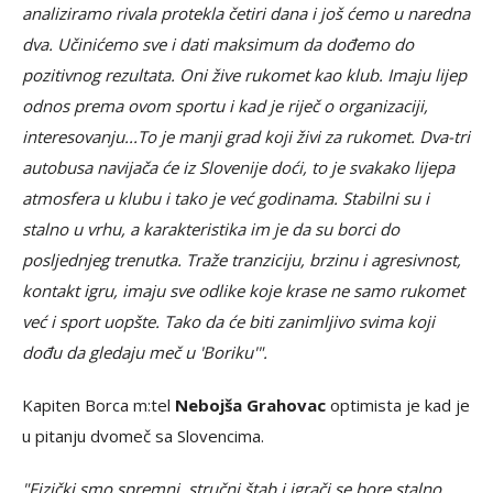
analiziramo rivala protekla četiri dana i još ćemo u naredna
dva. Učinićemo sve i dati maksimum da dođemo do
pozitivnog rezultata. Oni žive rukomet kao klub. Imaju lijep
odnos prema ovom sportu i kad je riječ o organizaciji,
interesovanju...To je manji grad koji živi za rukomet. Dva-tri
autobusa navijača će iz Slovenije doći, to je svakako lijepa
atmosfera u klubu i tako je već godinama. Stabilni su i
stalno u vrhu, a karakteristika im je da su borci do
posljednjeg trenutka. Traže tranziciju, brzinu i agresivnost,
kontakt igru, imaju sve odlike koje krase ne samo rukomet
već i sport uopšte. Tako da će biti zanimljivo svima koji
dođu da gledaju meč u 'Boriku'".
Kapiten Borca m:tel
Nebojša Grahovac
optimista je kad je
u pitanju dvomeč sa Slovencima.
"Fizički smo spremni, stručni štab i igrači se bore stalno