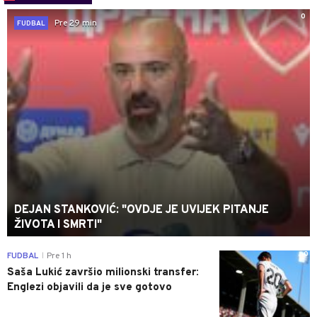
0
Pre 29 min
FUDBAL
DEJAN STANKOVIĆ: "OVDJE JE UVIJEK PITANJE
ŽIVOTA I SMRTI"
0
FUDBAL
Pre 1 h
|
Saša Lukić završio milionski transfer:
Englezi objavili da je sve gotovo