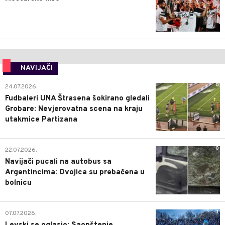
NAVIJAČI
0
24.07.2026.
Fudbaleri UNA Štrasena šokirano gledali
Grobare: Nevjerovatna scena na kraju
utakmice Partizana
0
22.07.2026.
Navijači pucali na autobus sa
Argentincima: Dvojica su prebačena u
bolnicu
1
07.07.2026.