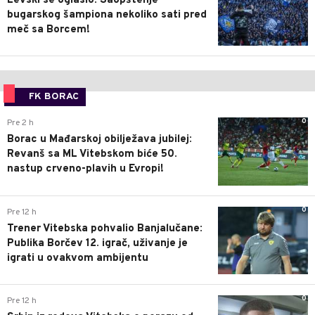
Levski se oglasio: Saopštenje
bugarskog šampiona nekoliko sati pred
meč sa Borcem!
FK BORAC
0
Pre 2 h
Borac u Mađarskoj obilježava jubilej:
Revanš sa ML Vitebskom biće 50.
nastup crveno-plavih u Evropi!
0
Pre 12 h
Trener Vitebska pohvalio Banjalučane:
Publika Borčev 12. igrač, uživanje je
igrati u ovakvom ambijentu
0
Pre 12 h