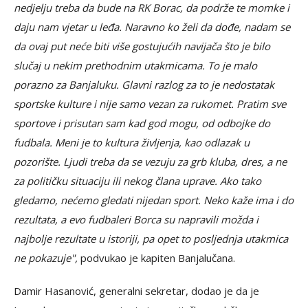
nedjelju treba da bude na RK Borac, da podrže te momke i
daju nam vjetar u leđa. Naravno ko želi da dođe, nadam se
da ovaj put neće biti više gostujućih navijača što je bilo
slučaj u nekim prethodnim utakmicama. To je malo
porazno za Banjaluku. Glavni razlog za to je nedostatak
sportske kulture i nije samo vezan za rukomet. Pratim sve
sportove i prisutan sam kad god mogu, od odbojke do
fudbala. Meni je to kultura življenja, kao odlazak u
pozorište. Ljudi treba da se vezuju za grb kluba, dres, a ne
za političku situaciju ili nekog člana uprave. Ako tako
gledamo, nećemo gledati nijedan sport. Neko kaže ima i do
rezultata, a evo fudbaleri Borca su napravili možda i
najbolje rezultate u istoriji, pa opet to posljednja utakmica
ne pokazuje",
podvukao je kapiten Banjalučana.
Damir Hasanović, generalni sekretar, dodao je da je