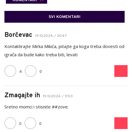
KOMENTARI
17
SVI KOMENTARI
Borčevac
19.10.2024. / 20:47
Kontaktirajte Mirka Mikića, pitajte ga koga treba dovesti od
igrača da bude kako treba biti, levati
4
0
Zmagajte ih
19.10.2024. / 11:50
Sretno momci i stisnite ##zove.
0
0