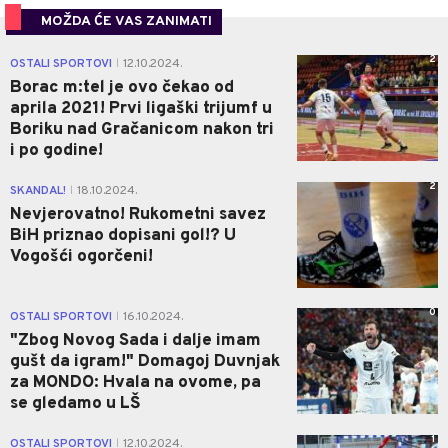
MOŽDA ĆE VAS ZANIMATI
2
OSTALI SPORTOVI
12.10.2024.
|
Borac m:tel je ovo čekao od
aprila 2021! Prvi ligaški trijumf u
Boriku nad Gračanicom nakon tri
i po godine!
2
SKANDAL!
18.10.2024.
|
Nevjerovatno! Rukometni savez
BiH priznao dopisani gol!? U
Vogošći ogorčeni!
0
OSTALI SPORTOVI
16.10.2024.
|
"Zbog Novog Sada i dalje imam
gušt da igram!" Domagoj Duvnjak
za MONDO: Hvala na ovome, pa
se gledamo u LŠ
1
OSTALI SPORTOVI
12.10.2024.
|