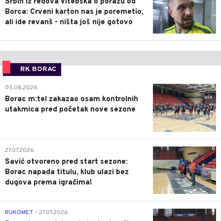
Srbin iz redova Vitebska o porazu od
Borca: Crveni karton nas je poremetio,
ali ide revanš - ništa još nije gotovo
RK BORAC
0
05.08.2026.
Borac m:tel zakazao osam kontrolnih
utakmica pred početak nove sezone
0
27.07.2026.
Savić otvoreno pred start sezone:
Borac napada titulu, klub ulazi bez
dugova prema igračima!
0
RUKOMET
27.07.2026.
|