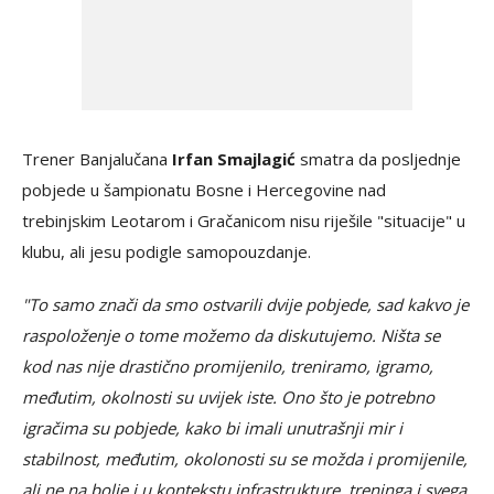
Trener Banjalučana
Irfan Smajlagić
smatra da posljednje
pobjede u šampionatu Bosne i Hercegovine nad
trebinjskim Leotarom i Gračanicom nisu riješile "situacije" u
klubu, ali jesu podigle samopouzdanje.
"To samo znači da smo ostvarili dvije pobjede, sad kakvo je
raspoloženje o tome možemo da diskutujemo. Ništa se
kod nas nije drastično promijenilo, treniramo, igramo,
međutim, okolnosti su uvijek iste. Ono što je potrebno
igračima su pobjede, kako bi imali unutrašnji mir i
stabilnost, međutim, okolonosti su se možda i promijenile,
ali ne na bolje i u kontekstu infrastrukture, treninga i svega.