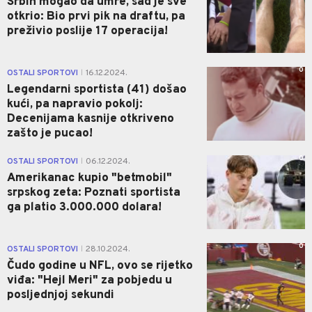
Srbin mogao da umre, sad je sve
otkrio: Bio prvi pik na draftu, pa
preživio poslije 17 operacija!
0
OSTALI SPORTOVI
16.12.2024.
|
Legendarni sportista (41) došao
kući, pa napravio pokolj:
Decenijama kasnije otkriveno
zašto je pucao!
0
OSTALI SPORTOVI
06.12.2024.
|
Amerikanac kupio "betmobil"
srpskog zeta: Poznati sportista
ga platio 3.000.000 dolara!
0
OSTALI SPORTOVI
28.10.2024.
|
Čudo godine u NFL, ovo se rijetko
viđa: "Hejl Meri" za pobjedu u
posljednjoj sekundi