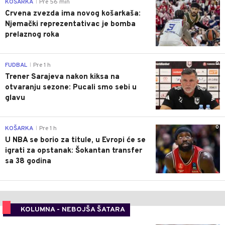
0
KOŠARKA
Pre 56 min
|
Crvena zvezda ima novog košarkaša:
Njemački reprezentativac je bomba
prelaznog roka
0
FUDBAL
Pre 1 h
|
Trener Sarajeva nakon kiksa na
otvaranju sezone: Pucali smo sebi u
glavu
0
KOŠARKA
Pre 1 h
|
U NBA se borio za titule, u Evropi će se
igrati za opstanak: Šokantan transfer
sa 38 godina
KOLUMNA - NEBOJŠA ŠATARA