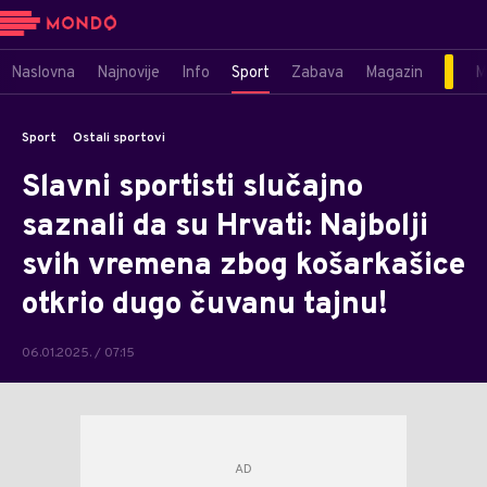
Naslovna
Najnovije
Info
Sport
Zabava
Magazin
M
Sport
Ostali sportovi
Slavni sportisti slučajno
saznali da su Hrvati: Najbolji
svih vremena zbog košarkašice
otkrio dugo čuvanu tajnu!
06.01.2025. / 07:15