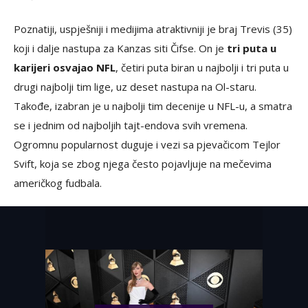
Poznatiji, uspješniji i medijima atraktivniji je braj Trevis (35)
koji i dalje nastupa za Kanzas siti Čifse. On je
tri puta u
karijeri osvajao NFL
, četiri puta biran u najbolji i tri puta u
drugi najbolji tim lige, uz deset nastupa na Ol-staru.
Takođe, izabran je u najbolji tim decenije u NFL-u, a smatra
se i jednim od najboljih tajt-endova svih vremena.
Ogromnu popularnost duguje i vezi sa pjevačicom Tejlor
Svift, koja se zbog njega često pojavljuje na mečevima
američkog fudbala.