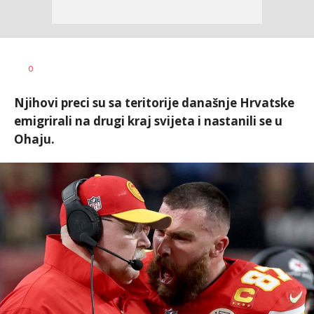
Nebojša
AUTOR
0
Šatara
Njihovi preci su sa teritorije današnje Hrvatske
emigrirali na drugi kraj svijeta i nastanili se u
Ohaju.