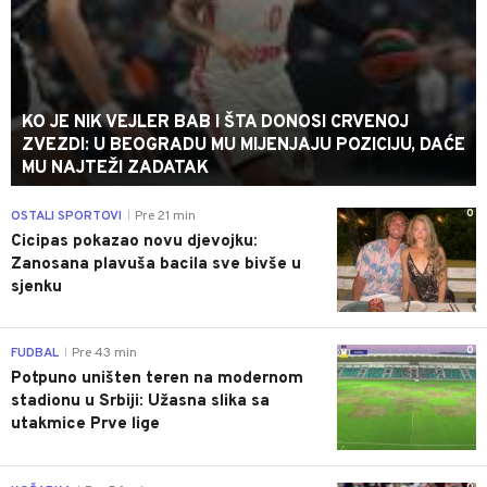
KO JE NIK VEJLER BAB I ŠTA DONOSI CRVENOJ
ZVEZDI: U BEOGRADU MU MIJENJAJU POZICIJU, DAĆE
MU NAJTEŽI ZADATAK
0
OSTALI SPORTOVI
Pre 21 min
|
Cicipas pokazao novu djevojku:
Zanosana plavuša bacila sve bivše u
sjenku
0
FUDBAL
Pre 43 min
|
Potpuno uništen teren na modernom
stadionu u Srbiji: Užasna slika sa
utakmice Prve lige