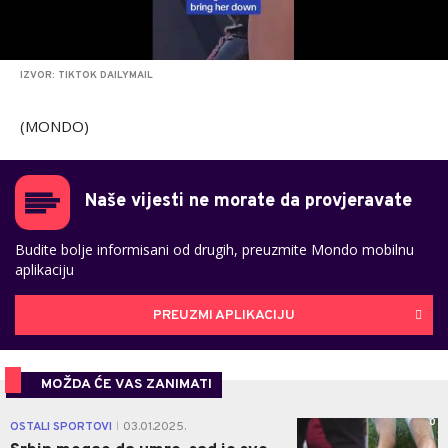
IZVOR: TIKTOK DAILYMAIL
(MONDO)
Naše vijesti ne morate da provjeravate
Budite bolje informisani od drugih, preuzmite Mondo mobilnu
aplikaciju
PREUZMI APLIKACIJU
MOŽDA ĆE VAS ZANIMATI
0
OSTALI SPORTOVI
03.01.2025.
|