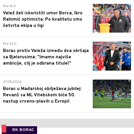
0
Pre 15 h
Velež želi iskoristiti umor Borca, Ibro
Rahimić optimista: Po kvalitetu smo
četvrta ekipa u ligi
0
Pre 23 h
Borac protiv Veleža između dva okršaja
sa Bjelorusima: "Imamo najviše
ambicije, cilj je odbrana titule!"
0
07.08.2026.
Borac u Mađarskoj obilježava jubilej:
Revanš sa ML Vitebskom biće 50.
nastup crveno-plavih u Evropi!
RK BORAC