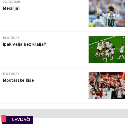
0
23.07.2026.
Mesi(ja)
2
15.07.2026.
Ipak valja bez kralja?
0
17.05.2026.
Mostarske kiše
NAVIJAČI