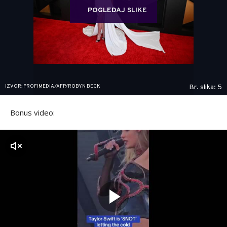
POGLEDAJ SLIKE
IZVOR: PROFIMEDIA/AFP/ROBYN BECK
Br. slika: 5
Bonus video:
zvuk