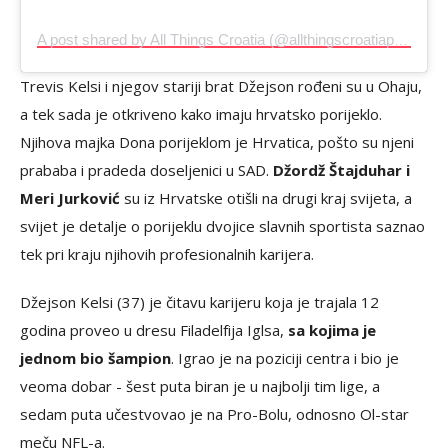
A post shared by All Things Croatia (@allthingscroatiapodcast)
Trevis Kelsi i njegov stariji brat Džejson rođeni su u Ohaju,
a tek sada je otkriveno kako imaju hrvatsko porijeklo.
Njihova majka Dona porijeklom je Hrvatica, pošto su njeni
prababa i pradeda doseljenici u SAD.
Džordž Štajduhar i
Meri Jurković
su iz Hrvatske otišli na drugi kraj svijeta, a
svijet je detalje o porijeklu dvojice slavnih sportista saznao
tek pri kraju njihovih profesionalnih karijera.
Džejson Kelsi (37) je čitavu karijeru koja je trajala 12
godina proveo u dresu Filadelfija Iglsa,
sa kojima je
jednom bio šampion
. Igrao je na poziciji centra i bio je
veoma dobar - šest puta biran je u najbolji tim lige, a
sedam puta učestvovao je na Pro-Bolu, odnosno Ol-star
meču NFL-a.