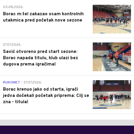
0
05.08.2026.
Borac m:tel zakazao osam kontrolnih
utakmica pred početak nove sezone
0
27.07.2026.
Savić otvoreno pred start sezone:
Borac napada titulu, klub ulazi bez
dugova prema igračima!
0
RUKOMET
27.07.2026.
|
Borac krenuo jako od starta, igrači
jedva dočekali početak priprema: Cilj se
zna - titula!