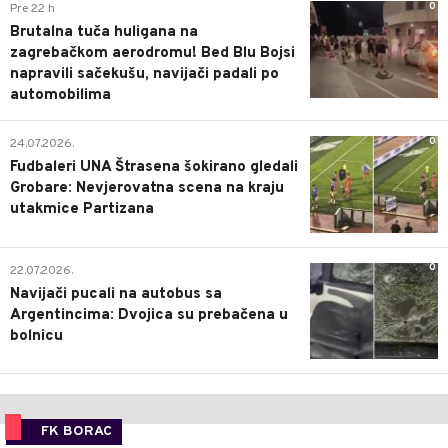
0
Pre 22 h
Brutalna tuča huligana na
zagrebačkom aerodromu! Bed Blu Bojsi
napravili sačekušu, navijači padali po
automobilima
0
24.07.2026.
Fudbaleri UNA Štrasena šokirano gledali
Grobare: Nevjerovatna scena na kraju
utakmice Partizana
0
22.07.2026.
Navijači pucali na autobus sa
Argentincima: Dvojica su prebačena u
bolnicu
FK BORAC