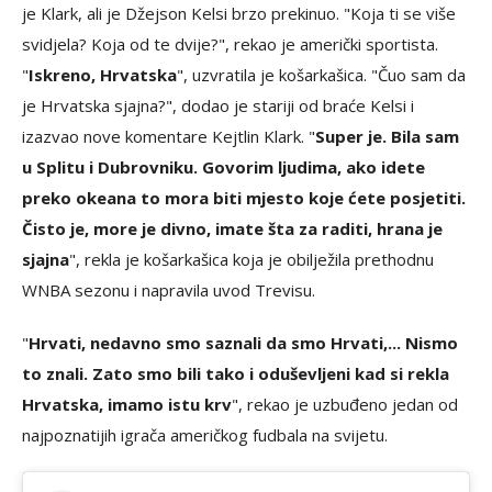
je Klark, ali je Džejson Kelsi brzo prekinuo. "Koja ti se više
svidjela? Koja od te dvije?", rekao je američki sportista.
"
Iskreno, Hrvatska
", uzvratila je košarkašica. "Čuo sam da
je Hrvatska sjajna?", dodao je stariji od braće Kelsi i
izazvao nove komentare Kejtlin Klark. "
Super je. Bila sam
u Splitu i Dubrovniku. Govorim ljudima, ako idete
preko okeana to mora biti mjesto koje ćete posjetiti.
Čisto je, more je divno, imate šta za raditi, hrana je
sjajna
", rekla je košarkašica koja je obilježila prethodnu
WNBA sezonu i napravila uvod Trevisu.
"
Hrvati, nedavno smo saznali da smo Hrvati,... Nismo
to znali. Zato smo bili tako i oduševljeni kad si rekla
Hrvatska, imamo istu krv
", rekao je uzbuđeno jedan od
najpoznatijih igrača američkog fudbala na svijetu.