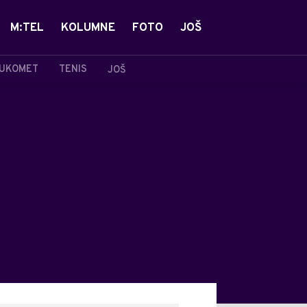
M:TEL
KOLUMNE
FOTO
JOŠ
UKOMET
TENIS
JOŠ