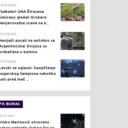
0
24.07.2026.
Fudbaleri UNA Štrasena
šokirano gledali Grobare:
Nevjerovatna scena na k...
0
22.07.2026.
Navijači pucali na autobus sa
Argentincima: Dvojica su
prebačena u bolnicu
1
07.07.2026.
Levski se oglasio: Saopštenje
bugarskog šampiona nekoliko
sati pred meč ...
FK BORAC
0
Pre 11 min
Vinko Marinović otvoreno