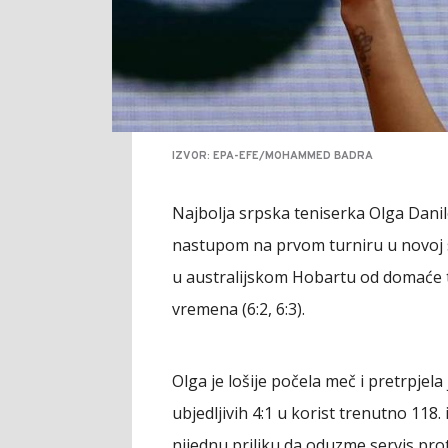
IZVOR: EPA-EFE/MOHAMMED BADRA
Najbolja srpska teniserka Olga Danilo
nastupom na prvom turniru u novoj s
u australijskom Hobartu od domaće 
vremena (6:2, 6:3).
Olga je lošije počela meč i pretrpjela
ubjedljivih 4:1 u korist trenutno 118.
nijednu priliku da oduzme servis proti