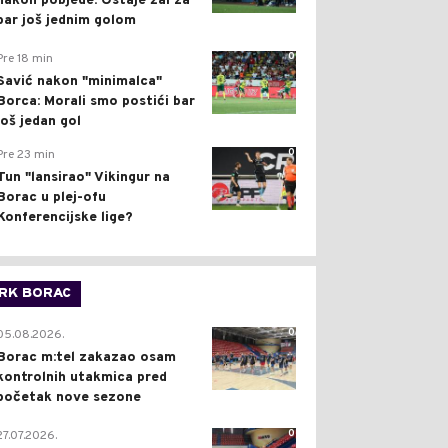
nakon pobjede: Ostaje žal za
bar još jednim golom
0
Pre 18 min
Savić nakon "minimalca"
Borca: Morali smo postići bar
još jedan gol
0
Pre 23 min
Tun "lansirao" Vikingur na
Borac u plej-ofu
Konferencijske lige?
RK BORAC
0
05.08.2026.
Borac m:tel zakazao osam
kontrolnih utakmica pred
početak nove sezone
0
27.07.2026.