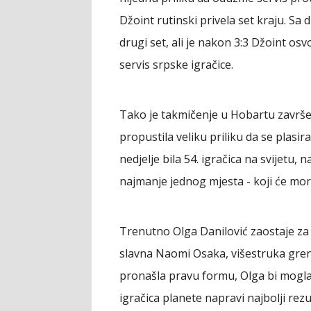
Džoint rutinski privela set kraju. Sa 
drugi set, ali je nakon 3:3 Džoint osv
servis srpske igračice.
Tako je takmičenje u Hobartu završen
propustila veliku priliku da se plasir
nedjelje bila 54. igračica na svijetu, na
najmanje jednog mjesta - koji će mora
Trenutno Olga Danilović zaostaje za 
slavna Naomi Osaka, višestruka gre
pronašla pravu formu, Olga bi mogla
igračica planete napravi najbolji rezul