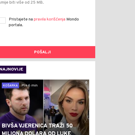
smije biti više od 25 MB.
Pristajete na
pravila korišćenja
Mondo
portala.
POŠALJI
NAJNOVIJE
0
Pre 6 min
KOŠARKA
BIVŠA VJERENICA TRAŽI 50
MILIONA DOLARA OD LUKE