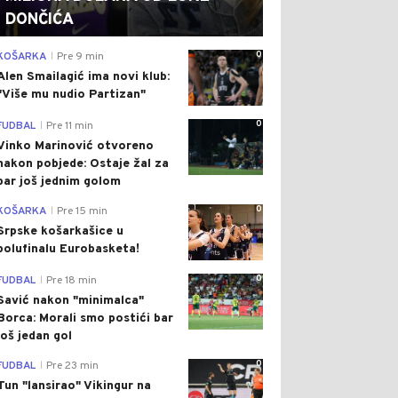
DONČIĆA
0
KOŠARKA
Pre 9 min
|
Alen Smailagić ima novi klub:
"Više mu nudio Partizan"
0
FUDBAL
Pre 11 min
|
Vinko Marinović otvoreno
nakon pobjede: Ostaje žal za
bar još jednim golom
0
KOŠARKA
Pre 15 min
|
Srpske košarkašice u
polufinalu Eurobasketa!
0
FUDBAL
Pre 18 min
|
Savić nakon "minimalca"
Borca: Morali smo postići bar
još jedan gol
0
FUDBAL
Pre 23 min
|
Tun "lansirao" Vikingur na