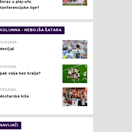
Borac u plej-ofu
Konferencijske lige?
KOLUMNA - NEBOJŠA ŠATARA
0
23.07.2026.
Mesi(ja)
2
15.07.2026.
Ipak valja bez kralja?
0
17.05.2026.
Mostarske kiše
NAVIJAČI