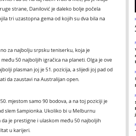
druge strane, Danilović je daleko bolje počela
ojila tri uzastopna gema od kojih su dva bila na
o za najbolju srpsku teniserku, koja je
a među 50 najboljih igračica na planeti. Olga je ove
jbolji plasman joj je 51. pozicija, a slijedi joj pad od
ti da zaustavi na Australijan open.
50. mjestom samo 90 bodova, a na toj poziciji je
nd slem šampionka. Ukoliko bi u Melburnu
 da je prestigne i ulaskom među 50 najboljih
tat u karijeri.