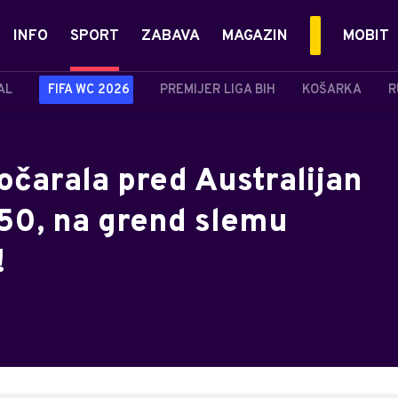
INFO
SPORT
ZABAVA
MAGAZIN
MOBIT
AL
FIFA WC 2026
PREMIJER LIGA BIH
KOŠARKA
R
očarala pred Australijan
p50, na grend slemu
!