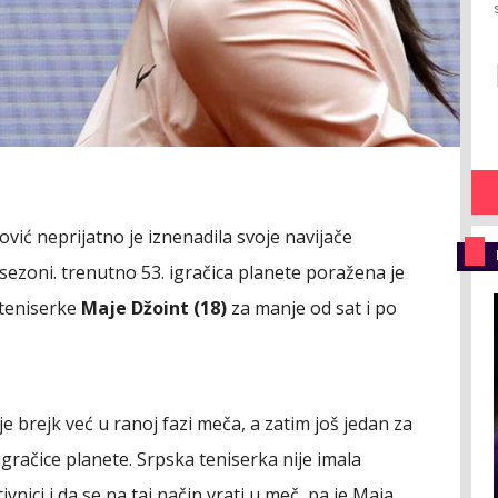
vić neprijatno je iznenadila svoje navijače
ezoni. trenutno 53. igračica planete poražena je
teniserke
Maje Džoint (18)
za manje od sat i po
 je brejk već u ranoj fazi meča, a zatim još jedan za
 igračice planete. Srpska teniserka nije imala
vnici i da se na taj način vrati u meč, pa je Maja