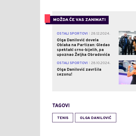
MOŽDA ĆE VAS ZANIMATI
OSTALI SPORTOVI
28.12.2024.
|
Olga Danilović dovela
Oblaka na Partizan: Gledao
spektakl crno-bijelih, pa
upoznao Željka Obradovića
OSTALI SPORTOVI
28.10.2024.
|
Olga Danilović završila
sezonu!
TAGOVI
TENIS
OLGA DANILOVIĆ