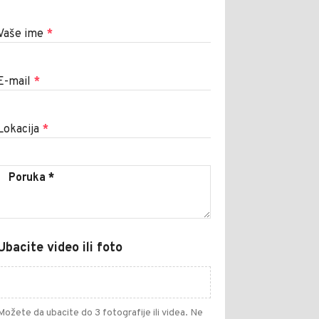
Vaše ime
*
E-mail
*
Lokacija
*
Ubacite video ili foto
Možete da ubacite do 3 fotografije ili videa. Ne