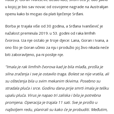
u kojoj je bio sav novac od osvojene nagrade na Australijan
openu kako bi mogao da plati liječenje Srđani.
Borba je trajala više od 30 godina, a Srđana Ivanišević je
nažalost preminula 2019. u 53. godini od raka limfnih
čvorova. Iza nje ostalo je troje djece: Lana, Goran i Ivana, a
ono što je Goran učinio za nju i produžio joj živo nikada neće
biti zaboravljeno, pa ni poslije nje.
"Imala je rak limfnih čvorova kad je bila mlađa, prošla je
silna zračenja i sve je ostavilo traga. Bolest se nije vratila, ali
su oštećenja bila u svim mekanim tkivima. Posebno su
stradala pluća i srce. Godinu dana prije smrti imala je tešku
upalu pluća. Virus je napao tri zaliska i bila je potrebna
promjena. Operacija je trajala 11 sati. Sve je prošlo u
najboljem redu, planirali su kako će je probuditi. Međutim,