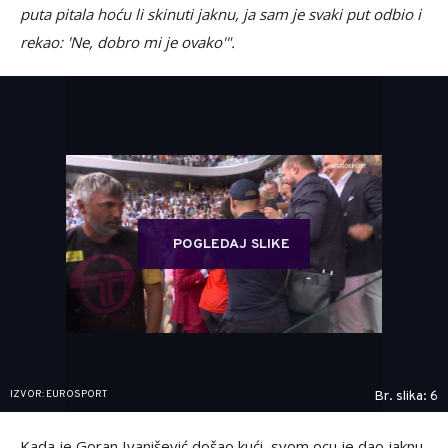
puta pitala hoću li skinuti jaknu, ja sam je svaki put odbio i
rekao: 'Ne, dobro mi je ovako'".
POGLEDAJ SLIKE
IZVOR: EUROSPORT
Br. slika: 6
Kada je Goran Ivanišević došao kući, svom ocu je dao jaknu