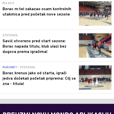
0
Pre 20 h
Borac m:tel zakazao osam kontrolnih
utakmica pred početak nove sezone
0
27.07.2026.
Savić otvoreno pred start sezone:
Borac napada titulu, klub ulazi bez
dugova prema igračima!
0
RUKOMET
27.07.2026.
|
Borac krenuo jako od starta, igrači
jedva dočekali početak priprema: Cilj se
zna - titula!