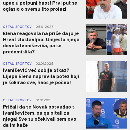
upao u potpuni haos! Prvi put se
oglasio o svemu što prolazi
0
OSTALI SPORTOVI
05.01.2025.
|
Elena reagovala na priče da ju je
Hrvat zlostavljao: Umjesto njega
dovela Ivaniševića, pa se
predomislila?
0
OSTALI SPORTOVI
02.01.2025.
|
Ivanišević već dobija otkaz?
Lijepa Elena napravila potez koji
je šokirao sve, haos je počeo!
0
OSTALI SPORTOVI
01.01.2025.
|
Pričali da se Novak posvađao s
Ivaniševićem, pa ga pitali za
njega! Sve su očekivali sem ovo
da im kaže