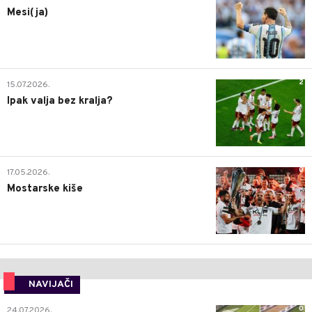
Mesi(ja)
2
15.07.2026.
Ipak valja bez kralja?
0
17.05.2026.
Mostarske kiše
NAVIJAČI
0
24.07.2026.