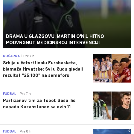
DRAMA U GLAZGOVU: MARTIN O'NIL HITNO
PODVRGNUT MEDICINSKOJ INTERVENCIJI
0
KOŠARKA
Pre 7 h
|
Srbija u četvrtfinalu Eurobasketa,
blamaža Hrvatske: Svi u čudu gledali
rezultat "25:100" na semaforu
0
FUDBAL
Pre 7 h
|
Partizanov tim za Tobol: Saša Ilić
napada Kazahstance sa ovih 11
0
FUDBAL
Pre 8 h
|