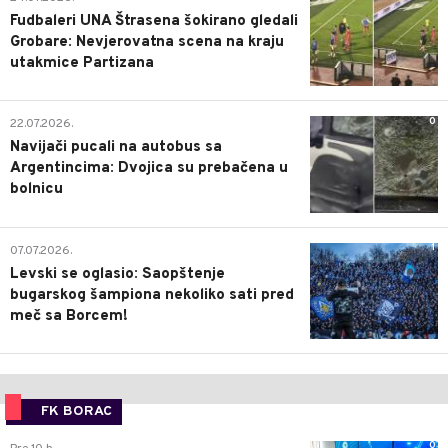
Fudbaleri UNA Štrasena šokirano gledali
Grobare: Nevjerovatna scena na kraju
utakmice Partizana
0
22.07.2026.
Navijači pucali na autobus sa
Argentincima: Dvojica su prebačena u
bolnicu
1
07.07.2026.
Levski se oglasio: Saopštenje
bugarskog šampiona nekoliko sati pred
meč sa Borcem!
FK BORAC
0