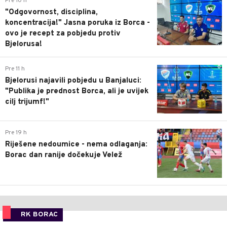
Pre 10 h
"Odgovornost, disciplina,
koncentracija!" Jasna poruka iz Borca -
ovo je recept za pobjedu protiv
Bjelorusa!
0
Pre 11 h
Bjelorusi najavili pobjedu u Banjaluci:
"Publika je prednost Borca, ali je uvijek
cilj trijumf!"
0
Pre 19 h
Riješene nedoumice - nema odlaganja:
Borac dan ranije dočekuje Velež
RK BORAC