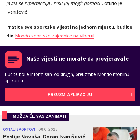
javila se hipertenzija i nisu joj mogli pomoći"
, otkrio je
Ivanišević.
Pratite sve sportske vijesti na jednom mjestu, budite
dio
Mondo sportske zajednice na Viberu!
Naše vijesti ne morate da provjeravate
Budite bolje informisani od drugih, preuzmite Mondo mobilnu
aplikaciju
PREUZMI APLIKACIJU
MOŽDA ĆE VAS ZANIMATI
0
OSTALI SPORTOVI
08.01.2025.
|
Poslije Novaka, Goran Ivanišević