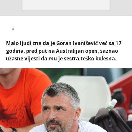
Dragan
AUTOR
0
Šutvić
Malo ljudi zna da je Goran Ivanišević već sa 17
godina, pred put na Australijan open, saznao
užasne vijesti da mu je sestra teško bolesna.