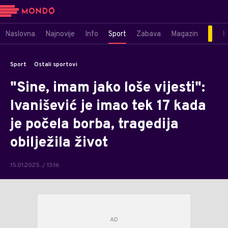
Naslovna
Najnovije
Info
Sport
Zabava
Magazin
M
Sport
Ostali sportovi
"Sine, imam jako loše vijesti":
Ivanišević je imao tek 17 kada
je počela borba, tragedija
obilježila život
15.01.2025. / 13:16