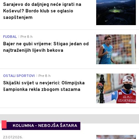
Sarajevo do daljnjeg neće igrati na
Koševu!? Bordo klub se oglasio
saopštenjem
0
FUDBAL
Pre 8 h
|
Bajer ne gubi vrijeme: Stigao jedan od
najtraženijih lijevih bekova
0
OSTALI SPORTOVI
Pre 8 h
|
Skijaški svijet u nevjerici: Olimpijska
šampionka rekla zbogom stazama
KOLUMNA - NEBOJŠA ŠATARA
0
23.07.2026.