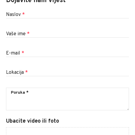
Dojavite nam vijest
Naslov
*
Vaše ime
*
E-mail
*
Lokacija
*
Ubacite video ili foto