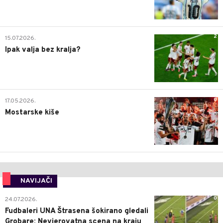
2
15.07.2026.
Ipak valja bez kralja?
0
17.05.2026.
Mostarske kiše
NAVIJAČI
0
24.07.2026.
Fudbaleri UNA Štrasena šokirano gledali
Grobare: Nevjerovatna scena na kraju