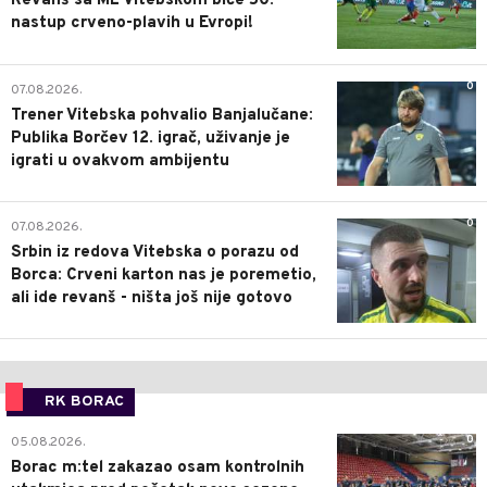
Revanš sa ML Vitebskom biće 50.
nastup crveno-plavih u Evropi!
0
07.08.2026.
Trener Vitebska pohvalio Banjalučane:
Publika Borčev 12. igrač, uživanje je
igrati u ovakvom ambijentu
0
07.08.2026.
Srbin iz redova Vitebska o porazu od
Borca: Crveni karton nas je poremetio,
ali ide revanš - ništa još nije gotovo
RK BORAC
0
05.08.2026.
Borac m:tel zakazao osam kontrolnih