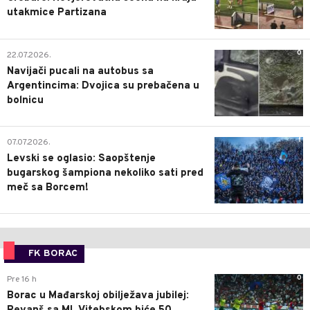
utakmice Partizana
0
22.07.2026.
Navijači pucali na autobus sa
Argentincima: Dvojica su prebačena u
bolnicu
1
07.07.2026.
Levski se oglasio: Saopštenje
bugarskog šampiona nekoliko sati pred
meč sa Borcem!
FK BORAC
0
Pre 16 h
Borac u Mađarskoj obilježava jubilej: