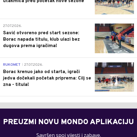
utakmica pred početak nove sezone
0
27.07.2026.
Savić otvoreno pred start sezone:
Borac napada titulu, klub ulazi bez
dugova prema igračima!
0
RUKOMET
27.07.2026.
|
Borac krenuo jako od starta, igrači
jedva dočekali početak priprema: Cilj se
zna - titula!
PREUZMI NOVU MONDO APLIKACIJU
Savršen spoj vijesti i zabave.