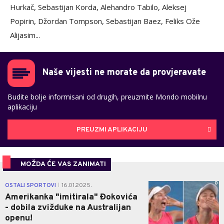
Hurkač, Sebastijan Korda, Alehandro Tabilo, Aleksej
Popirin, Džordan Tompson, Sebastijan Baez, Feliks Ože
Alijasim...
Naše vijesti ne morate da provjeravate
Budite bolje informisani od drugih, preuzmite Mondo mobilnu
aplikaciju
PREUZMI APLIKACIJU
MOŽDA ĆE VAS ZANIMATI
0
OSTALI SPORTOVI
16.01.2025.
|
Amerikanka "imitirala" Đokovića
- dobila zvižduke na Australijan
openu!