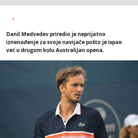
Bojan
AUTOR
0
Jakovljević
Danil Medvedev priredio je neprijatno
iznenađenje za svoje navijače pošto je ispao
već u drugom kolu Australijan opena.