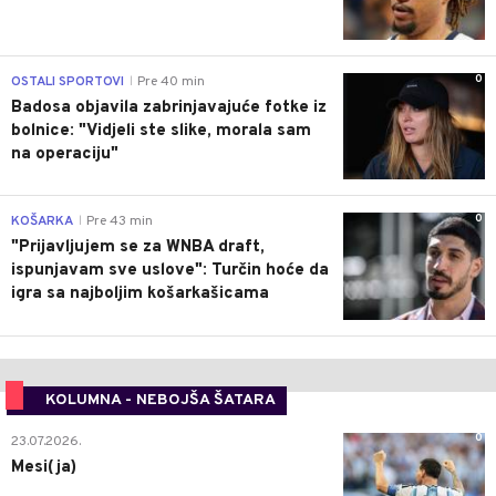
0
OSTALI SPORTOVI
Pre 40 min
|
Badosa objavila zabrinjavajuće fotke iz
bolnice: "Vidjeli ste slike, morala sam
na operaciju"
0
KOŠARKA
Pre 43 min
|
"Prijavljujem se za WNBA draft,
ispunjavam sve uslove": Turčin hoće da
igra sa najboljim košarkašicama
KOLUMNA - NEBOJŠA ŠATARA
0
23.07.2026.
Mesi(ja)