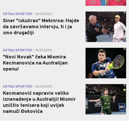
0
OSTALI SPORTOVI
16.01.2025.
|
Siner "iskulirao" Mekinroa: Hajde
da završavamo intervju, ti i ja
smo drugačiji
0
OSTALI SPORTOVI
16.01.2025.
|
"Novi Novak" čeka Miomira
Kecmanovića na Australijan
openu!
0
OSTALI SPORTOVI
16.01.2025.
|
Kecmanović napravio veliko
iznenađenje u Australiji! Miomir
uništio tenisera koji uvijek
namuči Đokovića