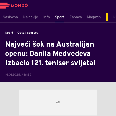
Naslovna
Najnovije
Info
Sport
Zabava
Magazin
M
Sport
Ostali sportovi
Najveći šok na Australijan
openu: Danila Medvedeva
izbacio 121. teniser svijeta!
16.01.2025. / 16:59