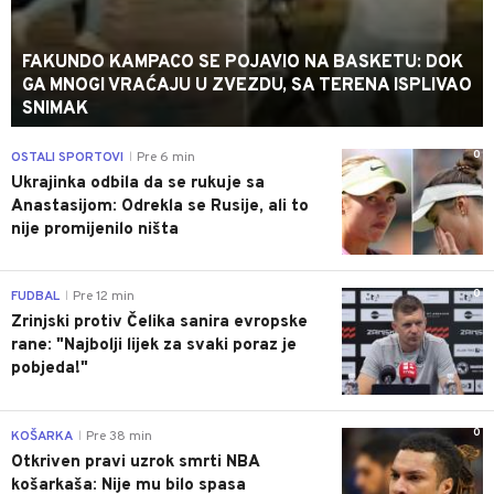
FAKUNDO KAMPACO SE POJAVIO NA BASKETU: DOK
GA MNOGI VRAĆAJU U ZVEZDU, SA TERENA ISPLIVAO
SNIMAK
0
OSTALI SPORTOVI
Pre 6 min
|
Ukrajinka odbila da se rukuje sa
Anastasijom: Odrekla se Rusije, ali to
nije promijenilo ništa
0
FUDBAL
Pre 12 min
|
Zrinjski protiv Čelika sanira evropske
rane: "Najbolji lijek za svaki poraz je
pobjeda!"
0
KOŠARKA
Pre 38 min
|
Otkriven pravi uzrok smrti NBA
košarkaša: Nije mu bilo spasa