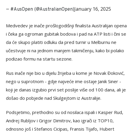
January 16, 2025
— #AusOpen (@AustralianOpen)
Medvedev je inače prošlogodišnji finalista Australijan opena
i čeka ga ogroman gubitak bodova i pad na ATP listi i čini se
da će skupo platiti odluku da pred turnir u Melburnu ne
učestvuje ni na jednom manjem takmičenju, kako bi polako
podizao formu na startu sezone.
Rus inače nije bio u dijelu žrijeba u kome je Novak Đoković,
nego u suprotnom - gdje najveće ime ostaje Janik Siner -
koji je danas izgubio prvi set poslije više od 100 dana, ali je
došao do pobjede nad Skulgejtom iz Australije.
Podsjetimo, prethodno su od nosilaca ispali i Kasper Rud,
Andrej Rubljov i Grigor Dimitrov, kao igrači iz TOP10,
odnosno još i Stefanos Cicipas, Fransis Tijafo, Hubert