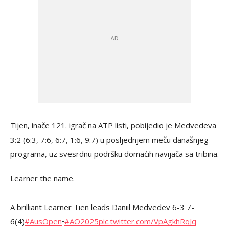
Tijen, inače 121. igrač na ATP listi, pobijedio je Medvedeva
3:2 (6:3, 7:6, 6:7, 1:6, 9:7) u posljednjem meču današnjeg
programa, uz svesrdnu podršku domaćih navijača sa tribina.
Learner the name.
A brilliant Learner Tien leads Daniil Medvedev 6-3 7-
6(4)
#AusOpen
•
#AO2025
pic.twitter.com/VpAgkhRqJq