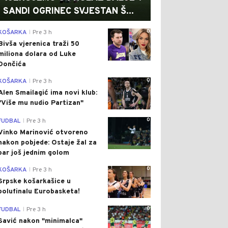
SANDI OGRINEC SVJESTAN Š...
0
KOŠARKA
Pre 3 h
|
Bivša vjerenica traži 50
miliona dolara od Luke
Dončića
0
KOŠARKA
Pre 3 h
|
Alen Smailagić ima novi klub:
"Više mu nudio Partizan"
0
FUDBAL
Pre 3 h
|
Vinko Marinović otvoreno
nakon pobjede: Ostaje žal za
bar još jednim golom
0
KOŠARKA
Pre 3 h
|
Srpske košarkašice u
polufinalu Eurobasketa!
0
FUDBAL
Pre 3 h
|
Savić nakon "minimalca"