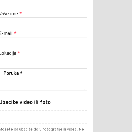
Vaše ime
*
E-mail
*
Lokacija
*
Ubacite video ili foto
Možete da ubacite do 3 fotografije ili videa. Ne