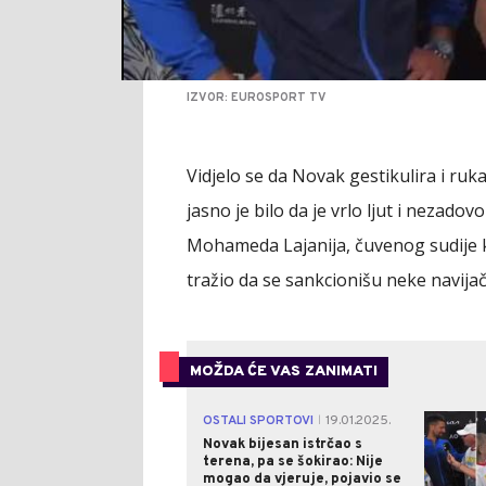
IZVOR: EUROSPORT TV
Vidjelo se da Novak gestikulira i ruk
jasno je bilo da je vrlo ljut i nezado
Mohameda Lajanija, čuvenog sudije ko
tražio da se sankcionišu neke navijač
MOŽDA ĆE VAS ZANIMATI
OSTALI SPORTOVI
19.01.2025.
|
Novak bijesan istrčao s
terena, pa se šokirao: Nije
mogao da vjeruje, pojavio se