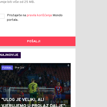
smije biti više od 25 MB.
Pristajete na
pravila korišćenja
Mondo
portala.
POŠALJI
NAJNOVIJE
0
Pre 3 h
FUDBAL
"ULOG JE VELIKI, ALI
VJERUJEMO U PROLAZ DALJE":