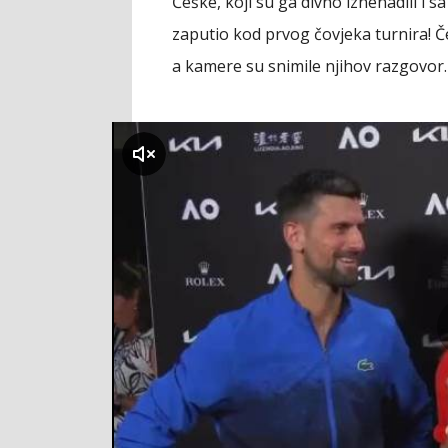
Češke, koji su ga divno iznenadili i s
zaputio kod prvog čovjeka turnira! 
a kamere su snimile njihov razgovor
klikni za zvuk