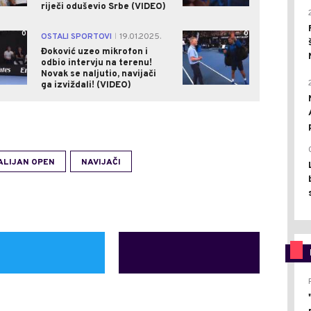
riječi oduševio Srbe (VIDEO)
0
0
OSTALI SPORTOVI
19.01.2025.
|
Đoković uzeo mikrofon i
odbio intervju na terenu!
Novak se naljutio, navijači
ga izviždali! (VIDEO)
ALIJAN OPEN
NAVIJAČI