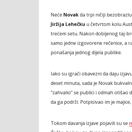
Neće
Novak
da trpi ničiji bezobrazluk
Jiržija Lehečku
u četvrtom kolu Aus
trećem setu. Nakon dobijenog taj-br
samo jedne izgovorene rečenice, a razl
ponašanja jednog dijela publike.
Iako su igrači obavezni da daju izjavu 
deset minuta, sada je Novak bukval
"zahvalio" se publici i odmah otišao 
da ga podrži. Potpisivao im je majice
Tokom davanja izjave pojavili su se
n