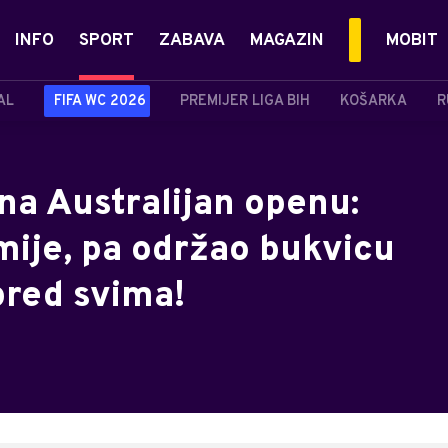
INFO
SPORT
ZABAVA
MAGAZIN
MOBIT
AL
FIFA WC 2026
PREMIJER LIGA BIH
KOŠARKA
R
a Australijan openu:
mije, pa održao bukvicu
pred svima!