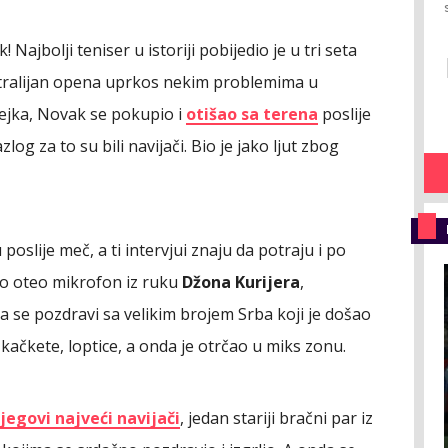
! Najbolji teniser u istoriji pobijedio je u tri seta
tralijan opena uprkos nekim problemima u
ejka, Novak se pokupio i
otišao sa terena
poslije
og za to su bili navijači. Bio je jako ljut zbog
poslije meč, a ti intervjui znaju da potraju i po
no oteo mikrofon iz ruku
Džona Kurijera
,
da se pozdravi sa velikim brojem Srba koji je došao
, kačkete, loptice, a onda je otrčao u miks zonu.
jegovi najveći navijači
, jedan stariji bračni par iz