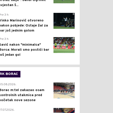
prolaz dalje": Sandi Ogrinec
svjestan š...
0
Pre 3 h
Vinko Marinović otvoreno
nakon pobjede: Ostaje žal za
bar još jednim golom
0
Pre 3 h
Savić nakon "minimalca"
Borca: Morali smo postići bar
još jedan gol
RK BORAC
0
05.08.2026.
Borac m:tel zakazao osam
kontrolnih utakmica pred
početak nove sezone
0
27.07.2026.