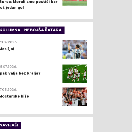
Borca: Morali smo postići bar
još jedan gol
KOLUMNA - NEBOJŠA ŠATARA
0
23.07.2026.
Mesi(ja)
2
15.07.2026.
Ipak valja bez kralja?
0
17.05.2026.
Mostarske kiše
NAVIJAČI