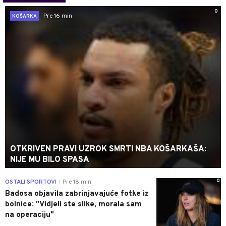
0
Pre 16 min
KOŠARKA
OTKRIVEN PRAVI UZROK SMRTI NBA KOŠARKAŠA:
NIJE MU BILO SPASA
0
OSTALI SPORTOVI
Pre 18 min
|
Badosa objavila zabrinjavajuće fotke iz
bolnice: "Vidjeli ste slike, morala sam
na operaciju"