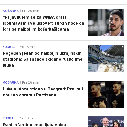
0
KOŠARKA
Pre 20 min
|
"Prijavljujem se za WNBA draft,
ispunjavam sve uslove": Turčin hoće da
igra sa najboljim košarkašicama
0
FUDBAL
Pre 25 min
|
Pogođen jedan od najboljih ukrajinskih
stadiona: Sa fasade skidano rusko ime
kluba
0
KOŠARKA
Pre 28 min
|
Luka Vildoza stigao u Beograd: Prvi put
obukao opremu Partizana
0
FUDBAL
Pre 30 min
|
Đani Infantino imao ljubavnicu: