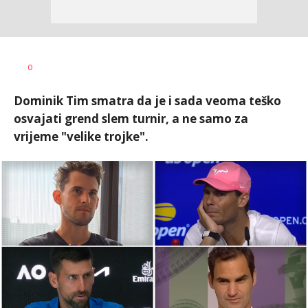
Dragan
AUTOR
0
Šutvić
Dominik Tim smatra da je i sada veoma teško
osvajati grend slem turnir, a ne samo za
vrijeme "velike trojke".