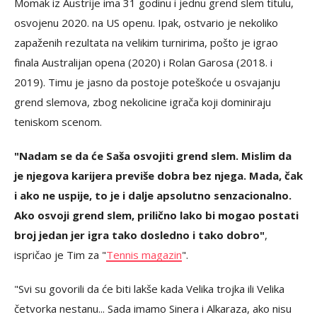
Momak iz Austrije ima 31 godinu i jednu grend slem titulu,
osvojenu 2020. na US openu. Ipak, ostvario je nekoliko
zapaženih rezultata na velikim turnirima, pošto je igrao
finala Australijan opena (2020) i Rolan Garosa (2018. i
2019). Timu je jasno da postoje poteškoće u osvajanju
grend slemova, zbog nekolicine igrača koji dominiraju
teniskom scenom.
"Nadam se da će Saša osvojiti grend slem. Mislim da
je njegova karijera previše dobra bez njega. Mada, čak
i ako ne uspije, to je i dalje apsolutno senzacionalno.
Ako osvoji grend slem, prilično lako bi mogao postati
broj jedan jer igra tako dosledno i tako dobro"
,
ispričao je Tim za "
Tennis magazin
".
"Svi su govorili da će biti lakše kada Velika trojka ili Velika
četvorka nestanu... Sada imamo Sinera i Alkaraza, ako nisu