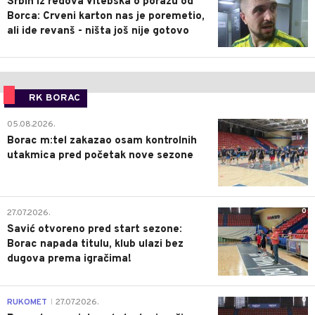
Srbin iz redova Vitebska o porazu od
Borca: Crveni karton nas je poremetio,
ali ide revanš - ništa još nije gotovo
RK BORAC
0
05.08.2026.
Borac m:tel zakazao osam kontrolnih
utakmica pred početak nove sezone
0
27.07.2026.
Savić otvoreno pred start sezone:
Borac napada titulu, klub ulazi bez
dugova prema igračima!
0
RUKOMET
27.07.2026.
|