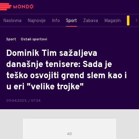
Naslovna
Najnovije
Info
Sport
Zabava
Magazin
M
Sport
Ostali sportovi
Dominik Tim sažaljeva
današnje tenisere: Sada je
teško osvojiti grend slem kao i
u eri "velike trojke"
09.04.2025. / 07:34