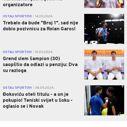
organizatore
0
OSTALI SPORTOVI
14.05.2024.
|
Trebalo da bude "Broj 1", sad nije
dobio pozivnicu za Rolan Garos!
0
OSTALI SPORTOVI
10.05.2024.
|
Grend slem šampion (30)
saopštio da odlazi u penziju: Dva
su razloga
0
OSTALI SPORTOVI
08.05.2024.
|
Đokoviću oteli titulu - a on je
pokupio! Teniski svijet u šoku -
oglasio se i Novak