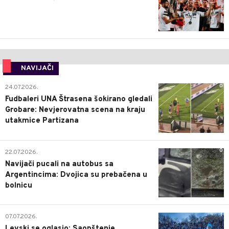
NAVIJAČI
0
24.07.2026.
Fudbaleri UNA Štrasena šokirano gledali
Grobare: Nevjerovatna scena na kraju
utakmice Partizana
0
22.07.2026.
Navijači pucali na autobus sa
Argentincima: Dvojica su prebačena u
bolnicu
1
07.07.2026.
Levski se oglasio: Saopštenje