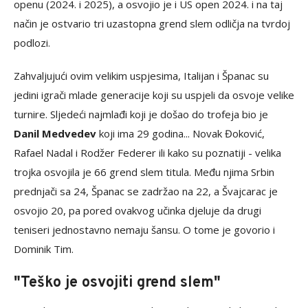
openu (2024. i 2025), a osvojio je i US open 2024. i na taj
način je ostvario tri uzastopna grend slem odličja na tvrdoj
podlozi.
Zahvaljujući ovim velikim uspjesima, Italijan i Španac su
jedini igrači mlade generacije koji su uspjeli da osvoje velike
turnire. Sljedeći najmlađi koji je došao do trofeja bio je
Danil Medvedev
koji ima 29 godina... Novak Đoković,
Rafael Nadal i Rodžer Federer ili kako su poznatiji - velika
trojka osvojila je 66 grend slem titula. Među njima Srbin
prednjači sa 24, Španac se zadržao na 22, a Švajcarac je
osvojio 20, pa pored ovakvog učinka djeluje da drugi
teniseri jednostavno nemaju šansu. O tome je govorio i
Dominik Tim.
"Teško je osvojiti grend slem"