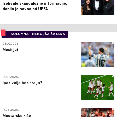
Isplivale skandalozne informacije,
dobila je novac od UEFA
KOLUMNA - NEBOJŠA ŠATARA
0
23.07.2026.
Mesi(ja)
2
15.07.2026.
Ipak valja bez kralja?
0
17.05.2026.
Mostarske kiše