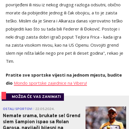
povrijeđeni ili nisu iz nekog drugog razloga odsutni, obično
morate da pobijedite jednog ili čak obojicu, a to je zaista
teško. Mislim da je Sinera i Alkaraza danas vjerovatno teško
pobijediti kao što su tada bili Federer ili Đoković. Postoje i
neki drugi zaista dobri igrači poput Tejlora Frica - kada igra
na zaista visokom nivou, kao na US Openu. Osvojiti grend
slem nije ništa lakše nego pre pet ili deset godina", rekao je
Tim.
Pratite sve sportske vijesti na jednom mjestu, budite
dio
Mondo sportske zajednice na Viberu!
MOŽDA ĆE VAS ZANIMATI
0
OSTALI SPORTOVI
22.05.2024.
|
Nemate srama, brukate se! Grend
slem šampion ispao sa Rolan
Garosa, navijači bijesni na