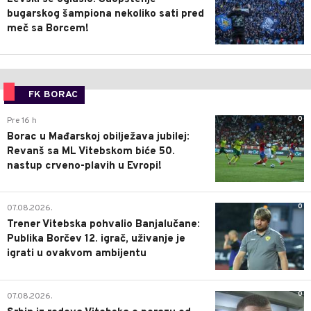
bugarskog šampiona nekoliko sati pred
meč sa Borcem!
FK BORAC
0
Pre 16 h
Borac u Mađarskoj obilježava jubilej:
Revanš sa ML Vitebskom biće 50.
nastup crveno-plavih u Evropi!
0
07.08.2026.
Trener Vitebska pohvalio Banjalučane:
Publika Borčev 12. igrač, uživanje je
igrati u ovakvom ambijentu
0
07.08.2026.