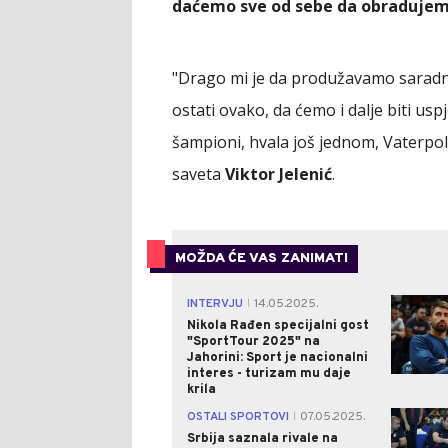
daćemo sve od sebe da obraduje
"Drago mi je da produžavamo saradnj
ostati ovako, da ćemo i dalje biti usp
šampioni, hvala još jednom, Vaterpolo
saveta
Viktor Jelenić
.
MOŽDA ĆE VAS ZANIMATI
INTERVJU
14.05.2025.
|
Nikola Rađen specijalni gost
"SportTour 2025" na
Jahorini: Sport je nacionalni
interes - turizam mu daje
krila
OSTALI SPORTOVI
07.05.2025.
|
Srbija saznala rivale na