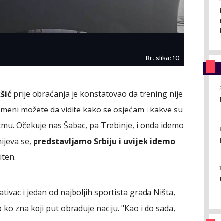
Br. slika: 10
šić
prije obraćanja je konstatovao da trening nije
o meni možete da vidite kako se osjećam i kakve su
tmu. Očekuje nas Šabac, pa Trebinje, i onda idemo
ijeva se,
predstavljamo Srbiju i uvijek idemo
iten.
tivac i jedan od najboljih sportista grada Ništa,
o ko zna koji put obraduje naciju. "Kao i do sada,