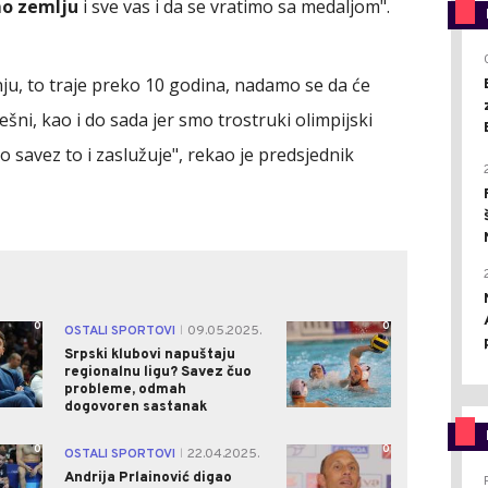
mo zemlju
i sve vas i da se vratimo sa medaljom".
u, to traje preko 10 godina, nadamo se da će
ješni, kao i do sada jer smo trostruki olimpijski
 savez to i zaslužuje", rekao je predsjednik
0
0
OSTALI SPORTOVI
09.05.2025.
|
Srpski klubovi napuštaju
regionalnu ligu? Savez čuo
probleme, odmah
dogovoren sastanak
0
0
OSTALI SPORTOVI
22.04.2025.
|
Andrija Prlainović digao