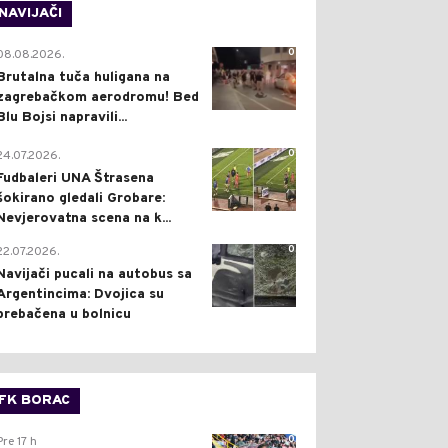
NAVIJAČI
0
08.08.2026.
Brutalna tuča huligana na
zagrebačkom aerodromu! Bed
Blu Bojsi napravili...
0
24.07.2026.
Fudbaleri UNA Štrasena
šokirano gledali Grobare:
Nevjerovatna scena na k...
0
22.07.2026.
Navijači pucali na autobus sa
Argentincima: Dvojica su
prebačena u bolnicu
FK BORAC
0
Pre 17 h