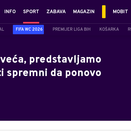
INFO
SPORT
ZABAVA
MAGAZIN
MOBIT
AL
FIFA WC 2026
PREMIJER LIGA BIH
KOŠARKA
R
jveća, predstavljamo
sti spremni da ponovo