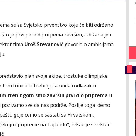
rema se za Svjetsko prvenstvo koje će biti održano
 što je prvi period prirpema završen, održana je i
lektor tima
Uroš Stevanović
govorio o ambicijama
ju.
predstavio plan svoje ekipe, trostuke olimpijske
tom tuniru u Trebinju, a onda i odlazak u
jim treningom smo završili prvi dio priprema
u
 pozivamo sve da nas podrže. Poslije toga idemo
peštu gdje ćemo se sastati sa Hrvatskom,
ekuju i pripreme na Tajlandu", rekao je selektor
ić
.