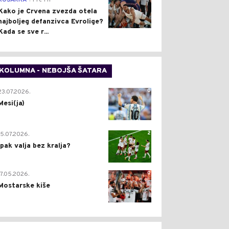
KOŠARKA
Pre 1 h
Kako je Crvena zvezda otela
najboljeg defanzivca Evrolige?
Kada se sve r...
KOLUMNA - NEBOJŠA ŠATARA
0
23.07.2026.
Mesi(ja)
2
15.07.2026.
Ipak valja bez kralja?
0
17.05.2026.
Mostarske kiše