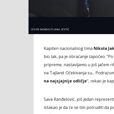
IZVOR: MONDO/TIJANA JEVTIĆ
Kapiten nacionalnog tima
Nikola Jak
bio lak, pa je obraćanje tapočeo: "P
pripreme, nastavljamo u još jačem ri
na Tajland. Očekivanja su... Podrazum
na najsjajnije odličje
", rekao je kap
Sava Ranđelović, još jedan reprezenta
istakao je da će se tim potruditi da p