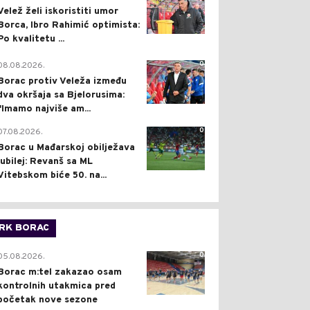
Velež želi iskoristiti umor
Borca, Ibro Rahimić optimista:
Po kvalitetu ...
0
08.08.2026.
Borac protiv Veleža između
dva okršaja sa Bjelorusima:
"Imamo najviše am...
0
07.08.2026.
Borac u Mađarskoj obilježava
jubilej: Revanš sa ML
Vitebskom biće 50. na...
RK BORAC
0
05.08.2026.
Borac m:tel zakazao osam
kontrolnih utakmica pred
početak nove sezone