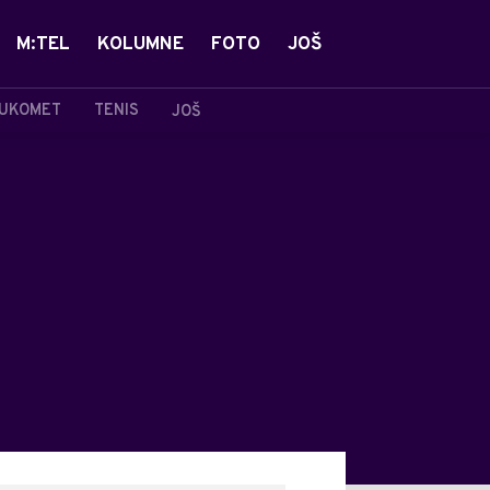
M:TEL
KOLUMNE
FOTO
JOŠ
UKOMET
TENIS
JOŠ