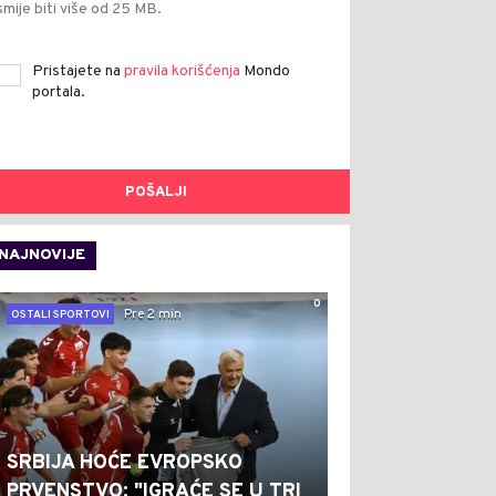
smije biti više od 25 MB.
Pristajete na
pravila korišćenja
Mondo
portala.
POŠALJI
NAJNOVIJE
0
Pre 2 min
OSTALI SPORTOVI
SRBIJA HOĆE EVROPSKO
PRVENSTVO: "IGRAĆE SE U TRI