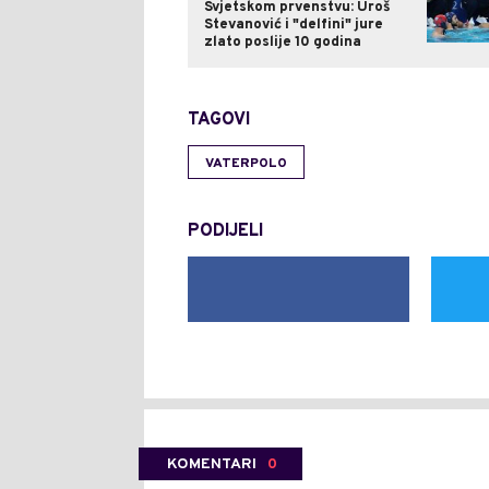
Svjetskom prvenstvu: Uroš
Stevanović i "delfini" jure
zlato poslije 10 godina
TAGOVI
VATERPOLO
PODIJELI
KOMENTARI
0