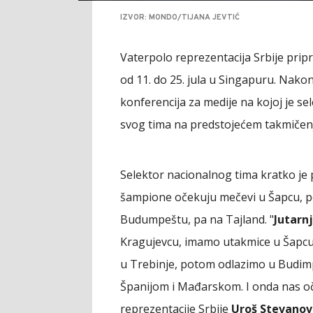
IZVOR: MONDO/TIJANA JEVTIĆ
Vaterpolo reprezentacija Srbije prip
od 11. do 25. jula u Singapuru. Nakon
konferencija za medije na kojoj je se
svog tima na predstojećem takmičen
Selektor nacionalnog tima kratko je 
šampione očekuju mečevi u Šapcu, po
Budumpeštu, pa na Tajland. "
Jutarn
Kragujevcu, imamo utakmice u Šapcu
u Trebinje, potom odlazimo u Budim
Španijom i Mađarskom. I onda nas oč
reprezentacije Srbije
Uroš Stevanov