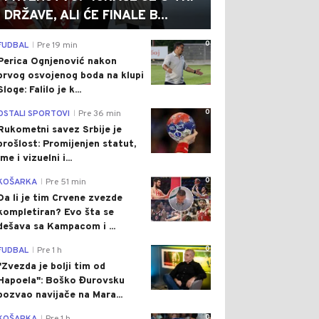
DRŽAVE, ALI ĆE FINALE B...
0
FUDBAL
Pre 19 min
|
Perica Ognjenović nakon
prvog osvojenog boda na klupi
Sloge: Falilo je k...
0
OSTALI SPORTOVI
Pre 36 min
|
Rukometni savez Srbije je
prošlost: Promijenjen statut,
ime i vizuelni i...
0
KOŠARKA
Pre 51 min
|
Da li je tim Crvene zvezde
kompletiran? Evo šta se
dešava sa Kampacom i ...
0
FUDBAL
Pre 1 h
|
"Zvezda je bolji tim od
Hapoela": Boško Đurovsku
pozvao navijače na Mara...
0
|