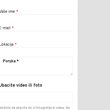
Vaše ime
*
E-mail
*
Lokacija
*
Ubacite video ili foto
Možete da ubacite do 3 fotografije ili videa. Ne