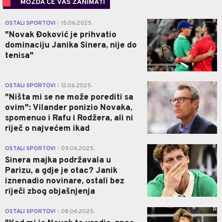
MOŽDA ĆE VAS ZANIMATI
0
OSTALI SPORTOVI
15.06.2025.
|
"Novak Đoković je prihvatio
dominaciju Janika Sinera, nije do
tenisa"
0
OSTALI SPORTOVI
12.06.2025.
|
"Ništa mi se ne može porediti sa
ovim": Vilander ponizio Novaka,
spomenuo i Rafu i Rodžera, ali ni
riječ o najvećem ikad
0
OSTALI SPORTOVI
09.06.2025.
|
Sinera majka podržavala u
Parizu, a gdje je otac? Janik
iznenadio novinare, ostali bez
riječi zbog objašnjenja
0
OSTALI SPORTOVI
08.06.2025.
|