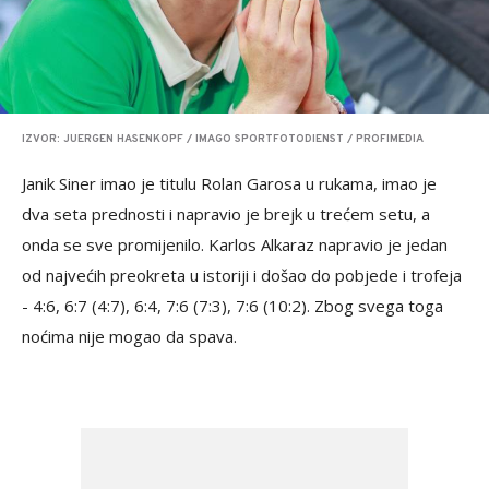
IZVOR: JUERGEN HASENKOPF / IMAGO SPORTFOTODIENST / PROFIMEDIA
Janik Siner imao je titulu Rolan Garosa u rukama, imao je
dva seta prednosti i napravio je brejk u trećem setu, a
onda se sve promijenilo. Karlos Alkaraz napravio je jedan
od najvećih preokreta u istoriji i došao do pobjede i trofeja
- 4:6, 6:7 (4:7), 6:4, 7:6 (7:3), 7:6 (10:2). Zbog svega toga
noćima nije mogao da spava.