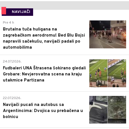
NAVIJAČI
0
Pre 4 h
Brutalna tuča huligana na
zagrebačkom aerodromu! Bed Blu Bojsi
napravili sačekušu, navijači padali po
automobilima
0
24.07.2026.
Fudbaleri UNA Štrasena šokirano gledali
Grobare: Nevjerovatna scena na kraju
utakmice Partizana
0
22.07.2026.
Navijači pucali na autobus sa
Argentincima: Dvojica su prebačena u
bolnicu