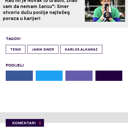
"Kad mi je Novak to uradio, znao
sam da nemam šansu": Siner
otvorio dušu poslije najtežeg
poraza u karijeri
TAGOVI
TENIS
JANIK SINER
KARLOS ALKARAZ
PODIJELI
KOMENTARI
0