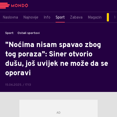
Naslovna
Najnovije
Info
Sport
Zabava
Magazin
M
Sport
Ostali sportovi
"Noćima nisam spavao zbog
tog poraza": Siner otvorio
dušu, još uvijek ne može da se
oporavi
15.06.2025. / 17:13