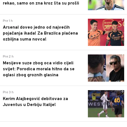
rekao, samo on zna kroz šta su prošli
0
Pre 1 h
Arsenal doveo jedno od najvećih
pojačanja ikada! Za Brazilca plaćena
ozbiljna suma novca!
0
Pre 2 h
Mesijeve suze zbog oca vidio cijeli
svijet: Porodica morala hitno da se
oglasi zbog groznih glasina
0
Pre 3 h
Kerim Alajbegović debitovao za
Juventus u Derbiju Italije!