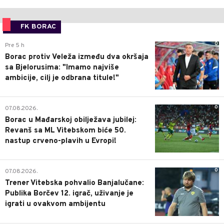
FK BORAC
0
Pre 5 h
Borac protiv Veleža između dva okršaja
sa Bjelorusima: "Imamo najviše
ambicije, cilj je odbrana titule!"
0
07.08.2026.
Borac u Mađarskoj obilježava jubilej:
Revanš sa ML Vitebskom biće 50.
nastup crveno-plavih u Evropi!
0
07.08.2026.
Trener Vitebska pohvalio Banjalučane:
Publika Borčev 12. igrač, uživanje je
igrati u ovakvom ambijentu