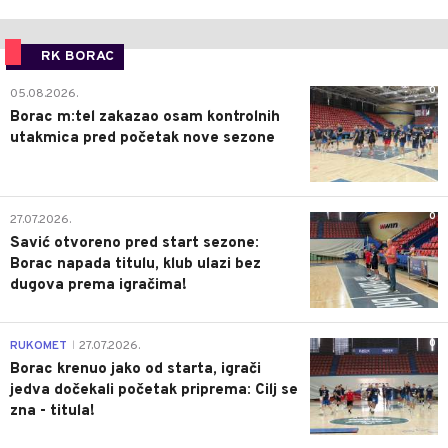
RK BORAC
0
05.08.2026.
Borac m:tel zakazao osam kontrolnih
utakmica pred početak nove sezone
0
27.07.2026.
Savić otvoreno pred start sezone:
Borac napada titulu, klub ulazi bez
dugova prema igračima!
0
RUKOMET
27.07.2026.
|
Borac krenuo jako od starta, igrači
jedva dočekali početak priprema: Cilj se
zna - titula!