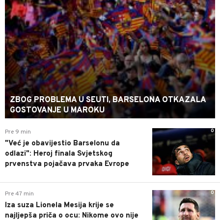
ZBOG PROBLEMA U SEUTI, BARSELONA OTKAZALA
GOSTOVANJE U MAROKU
0
Pre 9 min
"Već je obavijestio Barselonu da
odlazi": Heroj finala Svjetskog
prvenstva pojačava prvaka Evrope
0
Pre 47 min
Iza suza Lionela Mesija krije se
najljepša priča o ocu: Nikome ovo nije