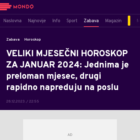
Naslovna
Najnovije
Info
Sport
Zabava
Magazin
M
Zabava
Horoskop
VELIKI MJESEČNI HOROSKOP
ZA JANUAR 2024: Jednima je
preloman mjesec, drugi
rapidno napreduju na poslu
28.12.2023. / 22:55