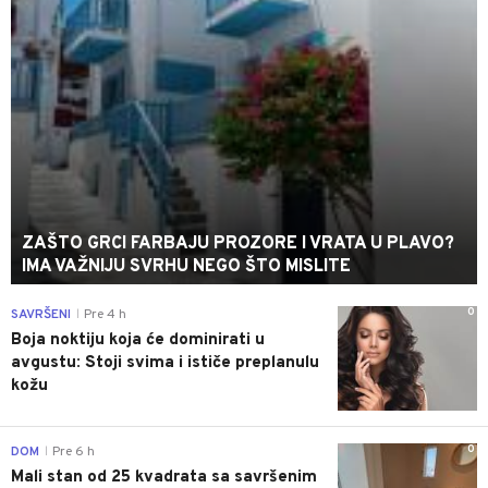
ZAŠTO GRCI FARBAJU PROZORE I VRATA U PLAVO?
IMA VAŽNIJU SVRHU NEGO ŠTO MISLITE
0
SAVRŠENI
Pre 4 h
|
Boja noktiju koja će dominirati u
avgustu: Stoji svima i ističe preplanulu
kožu
0
DOM
Pre 6 h
|
Mali stan od 25 kvadrata sa savršenim