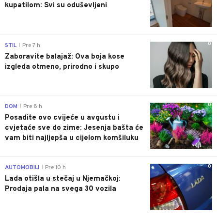
kupatilom: Svi su oduševljeni
0
STIL
Pre 7 h
|
Zaboravite balajaž: Ova boja kose
izgleda otmeno, prirodno i skupo
0
DOM
Pre 8 h
|
Posadite ovo cvijeće u avgustu i
cvjetaće sve do zime: Jesenja bašta će
vam biti najljepša u cijelom komšiluku
0
AUTOMOBILI
Pre 10 h
|
Lada otišla u stečaj u Njemačkoj:
Prodaja pala na svega 30 vozila