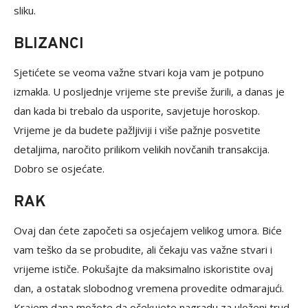
sliku.
BLIZANCI
Sjetićete se veoma važne stvari koja vam je potpuno
izmakla. U posljednje vrijeme ste previše žurili, a danas je
dan kada bi trebalo da usporite, savjetuje horoskop.
Vrijeme je da budete pažljiviji i više pažnje posvetite
detaljima, naročito prilikom velikih novčanih transakcija.
Dobro se osjećate.
RAK
Ovaj dan ćete započeti sa osjećajem velikog umora. Biće
vam teško da se probudite, ali čekaju vas važne stvari i
vrijeme ističe. Pokušajte da maksimalno iskoristite ovaj
dan, a ostatak slobodnog vremena provedite odmarajući.
Krajem dana možete da očekujete nagradu za uloženi trud.