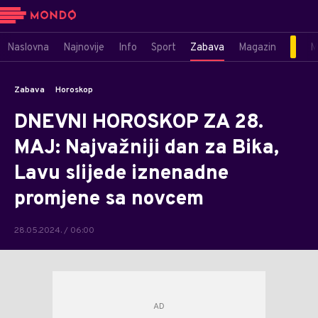
Naslovna
Najnovije
Info
Sport
Zabava
Magazin
M
Zabava
Horoskop
DNEVNI HOROSKOP ZA 28.
MAJ: Najvažniji dan za Bika,
Lavu slijede iznenadne
promjene sa novcem
28.05.2024. / 06:00