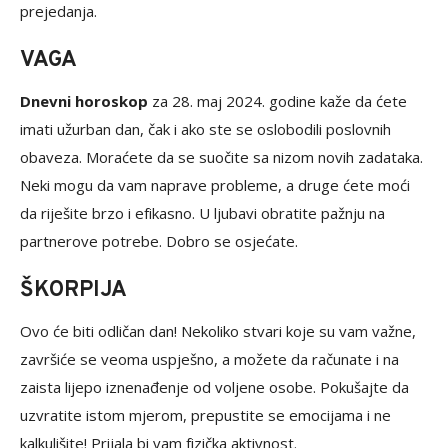
prejedanja.
VAGA
Dnevni horoskop
za 28. maj 2024. godine kaže da ćete
imati užurban dan, čak i ako ste se oslobodili poslovnih
obaveza. Moraćete da se suočite sa nizom novih zadataka.
Neki mogu da vam naprave probleme, a druge ćete moći
da riješite brzo i efikasno. U ljubavi obratite pažnju na
partnerove potrebe. Dobro se osjećate.
ŠKORPIJA
Ovo će biti odličan dan! Nekoliko stvari koje su vam važne,
završiće se veoma uspješno, a možete da računate i na
zaista lijepo iznenađenje od voljene osobe. Pokušajte da
uzvratite istom mjerom, prepustite se emocijama i ne
kalkulišite! Prijala bi vam fizička aktivnost.