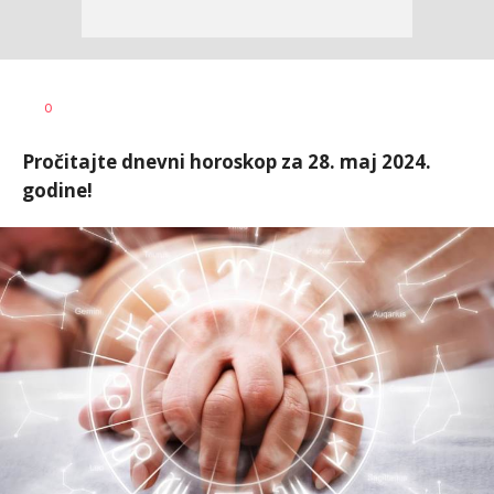
Tamara
AUTOR
0
Veličković
Pročitajte dnevni horoskop za 28. maj 2024.
godine!