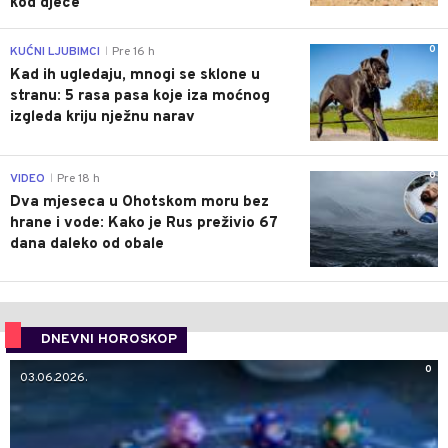
kod djece
0
KUĆNI LJUBIMCI
Pre 16 h
|
Kad ih ugledaju, mnogi se sklone u
stranu: 5 rasa pasa koje iza moćnog
izgleda kriju nježnu narav
0
VIDEO
Pre 18 h
|
Dva mjeseca u Ohotskom moru bez
hrane i vode: Kako je Rus preživio 67
dana daleko od obale
DNEVNI HOROSKOP
0
03.06.2026.