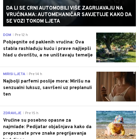
DA LI SE CRNI AUTOMOBILI VIŠE ZAGRIJAVAJU NA
VRUĆINAMA: AUTOMEHANIČAR SAVJETUJE KAKO DA
SE VOZI TOKOM LJETA
0
DOM
Pre 12 h
|
Pobjegnite od paklenih vrućina: Ova
stabla rashlađuju kuću i prave najljepši
hlad u dvorištu, a ne uništavaju temelje
0
MIRISI LJETA
Pre 14 h
|
Najbolji parfemi poslije mora: Mirišu na
senzualni luksuz, savršeni uz preplanuli
ten
0
ZDRAVLJE
Pre 15 h
|
Vrućine su posebno opasne za
najmlađe: Pedijatar objašnjava kako da
prepoznate prve znake pregrijavanja