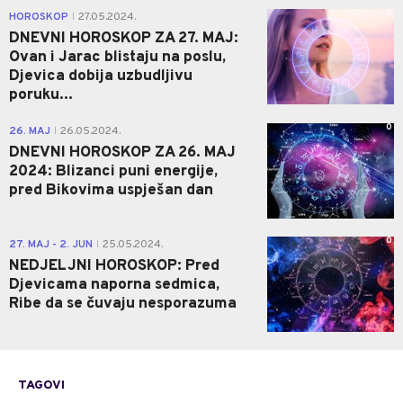
0
HOROSKOP
27.05.2024.
|
DNEVNI HOROSKOP ZA 27. MAJ:
Ovan i Jarac blistaju na poslu,
Djevica dobija uzbudljivu
poruku...
0
26. MAJ
26.05.2024.
|
DNEVNI HOROSKOP ZA 26. MAJ
2024: Blizanci puni energije,
pred Bikovima uspješan dan
0
27. MAJ - 2. JUN
25.05.2024.
|
NEDJELJNI HOROSKOP: Pred
Djevicama naporna sedmica,
Ribe da se čuvaju nesporazuma
TAGOVI