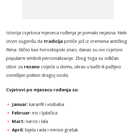
Istorija cvjetova mjeseca rođenja je pomalo nejasna. Neki
izvori sugerišu da
tradicija
potiče još iz vremena antičkog
Rima. Slično kao horoskopski znaci, danas su ovi cvjetovi
popularni simboli personalizacije. Zbog toga su odličan
izbor za
rezano
cvijeće u domu, ukras u bašti ili pažljivo
osmišljen poklon dragoj osobi.
Cvjetovi po mjesecu rođenja su:
Januar:
karanfil i visibaba
Februar:
iris i ljubičica
Mart:
narcis i lala
April:
bijela rada i mirisni grašak