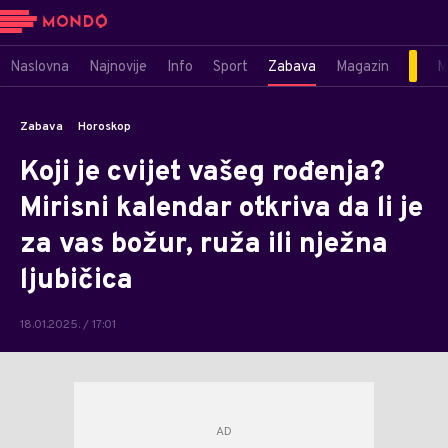
Naslovna
Najnovije
Info
Sport
Zabava
Magazin
M
Zabava
Horoskop
Koji je cvijet vašeg rođenja?
Mirisni kalendar otkriva da li je
za vas božur, ruža ili nježna
ljubičica
18.01.2025. / 17:01