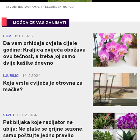
IZVOR: INSTAGRAM/LITTLEGARDEN.WORLD
MOŽDA ĆE VAS ZANIMATI
0
DOM
15.01.2025.
|
Da vam orhideja cvjeta cijele
godine: Kraljica cvijeća obožava
ovu tečnost, a treba joj samo
dvije kašike dnevno
0
LJUBIMCI
14.12.2024.
|
Koja vrsta cvijeća je otrovna za
mačke?
0
SAVETI
10.12.2024.
|
Pet biljaka koje radijator ne
ubija: Ne plaše se grijne sezone,
samo poštujte jedno pravilo