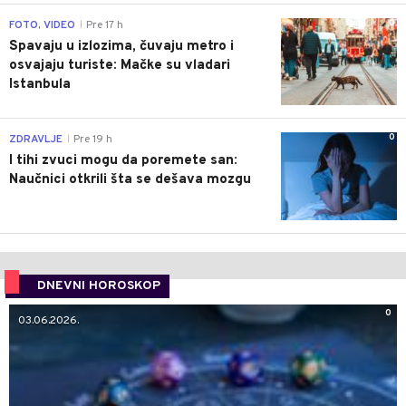
0
FOTO, VIDEO
Pre 17 h
|
Spavaju u izlozima, čuvaju metro i
osvajaju turiste: Mačke su vladari
Istanbula
0
ZDRAVLJE
Pre 19 h
|
I tihi zvuci mogu da poremete san:
Naučnici otkrili šta se dešava mozgu
DNEVNI HOROSKOP
0
03.06.2026.