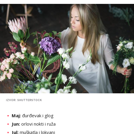
IZVOR: SHUTTERSTOCK
Maj:
đurđevak i glog
Jun:
orlovi nokti i ruža
Jul:
muškatla i lokvanj