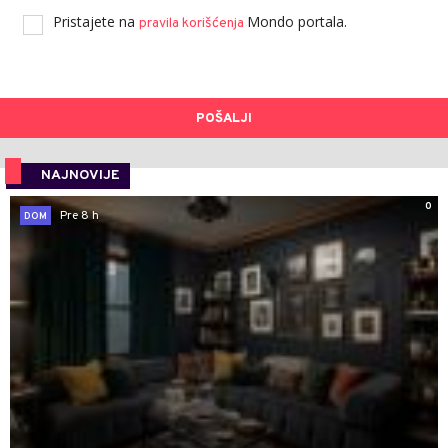
Pristajete na
Mondo portala.
pravila korišćenja
POŠALJI
NAJNOVIJE
0
Pre 8 h
DOM