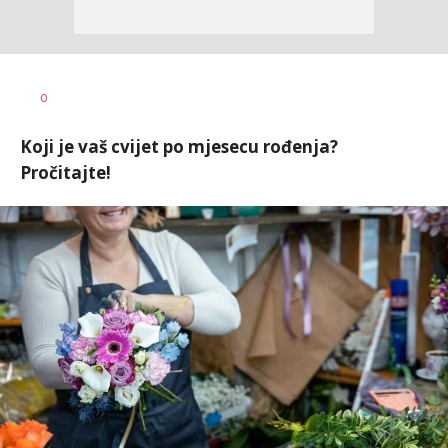
Jasmina
AUTOR
0
Glišić
Koji je vaš cvijet po mjesecu rođenja?
Pročitajte!