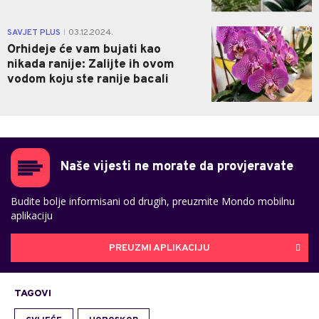
0
SAVJET PLUS
03.12.2024.
|
Orhideje će vam bujati kao
nikada ranije: Zalijte ih ovom
vodom koju ste ranije bacali
Naše vijesti ne morate da provjeravate
Budite bolje informisani od drugih, preuzmite Mondo mobilnu
aplikaciju
PREUZMI APLIKACIJU
TAGOVI