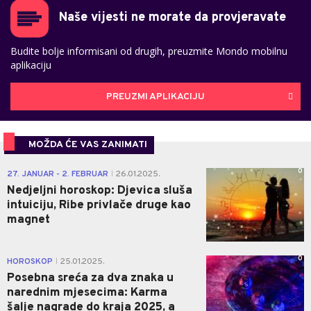
Naše vijesti ne morate da provjeravate
Budite bolje informisani od drugih, preuzmite Mondo mobilnu
aplikaciju
PREUZMI APLIKACIJU
MOŽDA ĆE VAS ZANIMATI
0
27. JANUAR - 2. FEBRUAR
26.01.2025.
|
Nedjeljni horoskop: Djevica sluša
intuiciju, Ribe privlače druge kao
magnet
0
HOROSKOP
25.01.2025.
|
Posebna sreća za dva znaka u
narednim mjesecima: Karma
šalje nagrade do kraja 2025, a