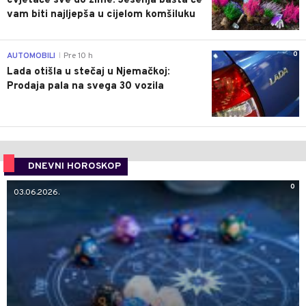
cvjetaće sve do zime: Jesenja bašta će
vam biti najljepša u cijelom komšiluku
0
AUTOMOBILI
Pre 10 h
|
Lada otišla u stečaj u Njemačkoj:
Prodaja pala na svega 30 vozila
DNEVNI HOROSKOP
0
03.06.2026.