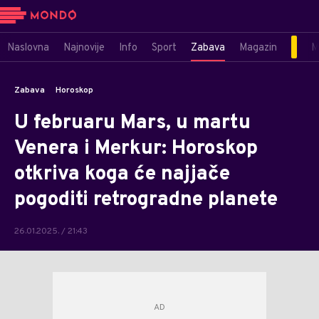
Naslovna
Najnovije
Info
Sport
Zabava
Magazin
M
Zabava
Horoskop
U februaru Mars, u martu
Venera i Merkur: Horoskop
otkriva koga će najjače
pogoditi retrogradne planete
26.01.2025. / 21:43