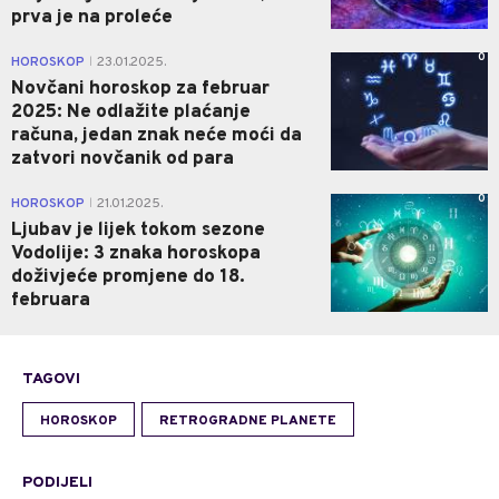
prva je na proleće
0
HOROSKOP
23.01.2025.
|
Novčani horoskop za februar
2025: Ne odlažite plaćanje
računa, jedan znak neće moći da
zatvori novčanik od para
0
HOROSKOP
21.01.2025.
|
Ljubav je lijek tokom sezone
Vodolije: 3 znaka horoskopa
doživjeće promjene do 18.
februara
TAGOVI
HOROSKOP
RETROGRADNE PLANETE
PODIJELI