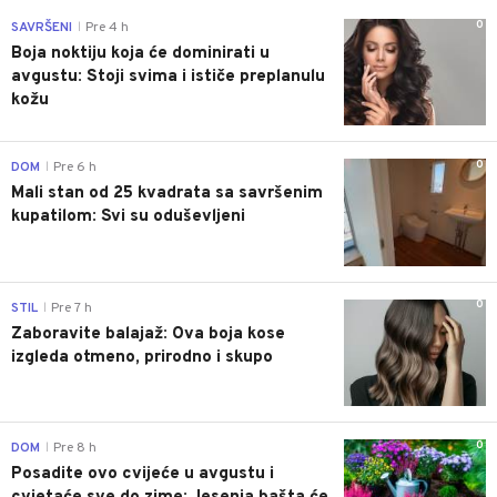
0
SAVRŠENI
Pre 4 h
|
Boja noktiju koja će dominirati u
avgustu: Stoji svima i ističe preplanulu
kožu
0
DOM
Pre 6 h
|
Mali stan od 25 kvadrata sa savršenim
kupatilom: Svi su oduševljeni
0
STIL
Pre 7 h
|
Zaboravite balajaž: Ova boja kose
izgleda otmeno, prirodno i skupo
0
DOM
Pre 8 h
|
Posadite ovo cvijeće u avgustu i