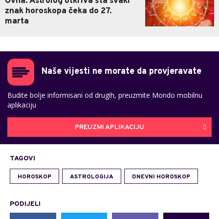
Ovna: Astrolog otkriva šta svaki
znak horoskopa čeka do 27.
marta
Naše vijesti ne morate da provjeravate
Budite bolje informisani od drugih, preuzmite Mondo mobilnu
aplikaciju
PREUZMI APLIKACIJU
TAGOVI
HOROSKOP
ASTROLOGIJA
DNEVNI HOROSKOP
PODIJELI