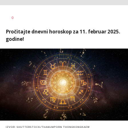
Vesna
AUTOR
0
Kerkez
Pročitajte dnevni horoskop za 11. februar 2025.
godine!
IZVOR: SHUTTERSTOCK/THANUMPORN THONGKONGKAEW