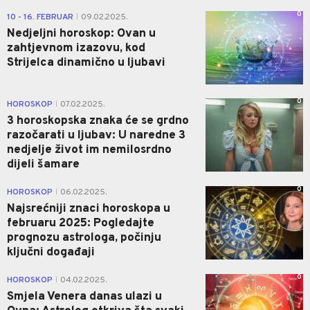
0
10 - 16. FEBRUAR
09.02.2025.
|
Nedjeljni horoskop: Ovan u
zahtjevnom izazovu, kod
Strijelca dinamično u ljubavi
0
HOROSKOP
07.02.2025.
|
3 horoskopska znaka će se grdno
razočarati u ljubav: U naredne 3
nedjelje život im nemilosrdno
dijeli šamare
0
HOROSKOP
06.02.2025.
|
Najsrećniji znaci horoskopa u
februaru 2025: Pogledajte
prognozu astrologa, počinju
ključni događaji
0
HOROSKOP
04.02.2025.
|
Smjela Venera danas ulazi u