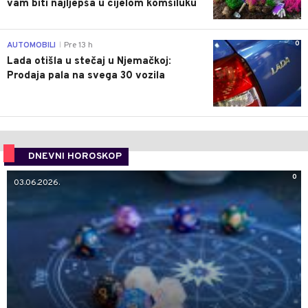
vam biti najljepša u cijelom komšiluku
0
AUTOMOBILI
Pre 13 h
|
Lada otišla u stečaj u Njemačkoj:
Prodaja pala na svega 30 vozila
DNEVNI HOROSKOP
0
03.06.2026.