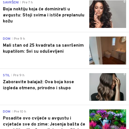
0
SAVRŠENI
Pre 7 h
|
Boja noktiju koja će dominirati u
avgustu: Stoji svima i ističe preplanulu
kožu
0
DOM
Pre 9 h
|
Mali stan od 25 kvadrata sa savršenim
kupatilom: Svi su oduševljeni
0
STIL
Pre 9 h
|
Zaboravite balajaž: Ova boja kose
izgleda otmeno, prirodno i skupo
0
DOM
Pre 10 h
|
Posadite ovo cvijeće u avgustu i
cvjetaće sve do zime: Jesenja bašta će