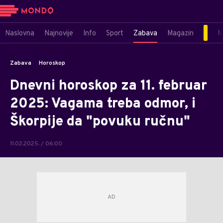
Naslovna
Najnovije
Info
Sport
Zabava
Magazin
M
Zabava
Horoskop
Dnevni horoskop za 11. februar
2025: Vagama treba odmor, i
Škorpije da "povuku ručnu"
11.02.2025. / 06:00