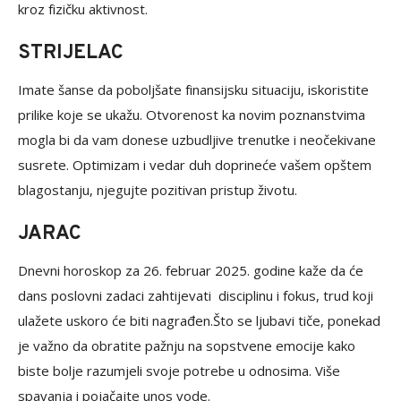
kroz fizičku aktivnost.
STRIJELAC
Imate šanse da poboljšate finansijsku situaciju, iskoristite
prilike koje se ukažu. Otvorenost ka novim poznanstvima
mogla bi da vam donese uzbudljive trenutke i neočekivane
susrete. Optimizam i vedar duh doprineće vašem opštem
blagostanju, njegujte pozitivan pristup životu.
JARAC
Dnevni horoskop za 26. februar 2025. godine kaže da će
dans poslovni zadaci zahtijevati disciplinu i fokus, trud koji
ulažete uskoro će biti nagrađen.Što se ljubavi tiče, ponekad
je važno da obratite pažnju na sopstvene emocije kako
biste bolje razumjeli svoje potrebe u odnosima. Više
spavanja i pojačajte unos vode.