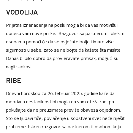
VODOLIJA
Prijatna iznenađenja na poslu mogla bi da vas motivišu i
donesu vam nove prilike. Razgovor sa partnerom i bliskim
osobama pomoći će da se osjećate bolje i imate više
sigurnosti u sebe, zato se ne bojte da kažete šta mislite.
Danas bi bilo dobro da provjeravate pritisak, mogući su
nagli skokovi.
RIBE
Dnevni horoskop za 26. februar 2025. godine kaže da
meotivna nestabilnost bi mogla da vam oteža rad, pa
pokušajte da ne preuzimate previše obaveza odjednom.
Što se ljubavi tiče, povlačenje u sopstveni svet neće riješiti
probleme. Iskren razgovor sa partnerom ili osobom koja