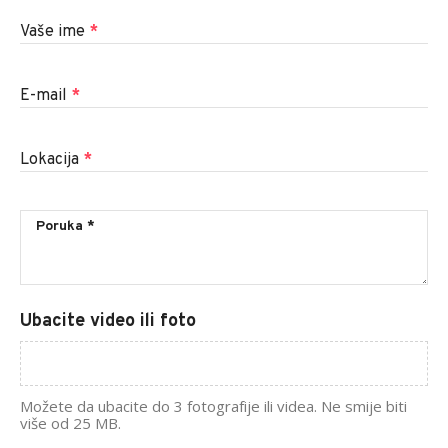
Vaše ime
*
E-mail
*
Lokacija
*
Ubacite video ili foto
Možete da ubacite do 3 fotografije ili videa. Ne smije biti
više od 25 MB.