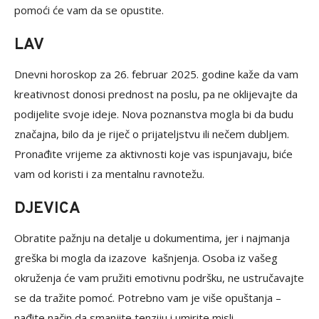
pomoći će vam da se opustite.
LAV
Dnevni horoskop za 26. februar 2025. godine kaže da vam
kreativnost donosi prednost na poslu, pa ne oklijevajte da
podijelite svoje ideje. Nova poznanstva mogla bi da budu
značajna, bilo da je riječ o prijateljstvu ili nečem dubljem.
Pronađite vrijeme za aktivnosti koje vas ispunjavaju, biće
vam od koristi i za mentalnu ravnotežu.
DJEVICA
Obratite pažnju na detalje u dokumentima, jer i najmanja
greška bi mogla da izazove kašnjenja. Osoba iz vašeg
okruženja će vam pružiti emotivnu podršku, ne ustručavajte
se da tražite pomoć. Potrebno vam je više opuštanja –
nađite način da smanjite tenziju i umirite misli.