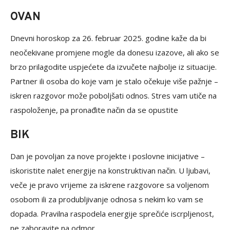
OVAN
Dnevni horoskop za 26. februar 2025. godine kaže da bi
neočekivane promjene mogle da donesu izazove, ali ako se
brzo prilagodite uspjećete da izvučete najbolje iz situacije.
Partner ili osoba do koje vam je stalo očekuje više pažnje –
iskren razgovor može poboljšati odnos. Stres vam utiče na
raspoloženje, pa pronađite način da se opustite
BIK
Dan je povoljan za nove projekte i poslovne inicijative –
iskoristite nalet energije na konstruktivan način. U ljubavi,
veče je pravo vrijeme za iskrene razgovore sa voljenom
osobom ili za produbljivanje odnosa s nekim ko vam se
dopada. Pravilna raspodela energije sprečiće iscrpljenost,
ne zaboravite na odmor.