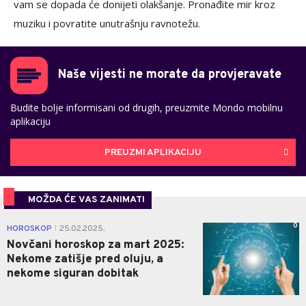
vam se dopada će donijeti olakšanje. Pronađite mir kroz
muziku i povratite unutrašnju ravnotežu.
Naše vijesti ne morate da provjeravate
Budite bolje informisani od drugih, preuzmite Mondo mobilnu
aplikaciju
PREUZMI APLIKACIJU
MOŽDA ĆE VAS ZANIMATI
0
HOROSKOP
25.02.2025.
|
Novčani horoskop za mart 2025:
Nekome zatišje pred oluju, a
nekome siguran dobitak