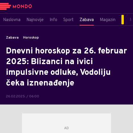
Naslovna
Najnovije
Info
Sport
Zabava
Magazin
M
Zabava
Horoskop
Dnevni horoskop za 26. februar
2025: Blizanci na ivici
impulsivne odluke, Vodoliju
čeka iznenađenje
26.02.2025. / 06:00