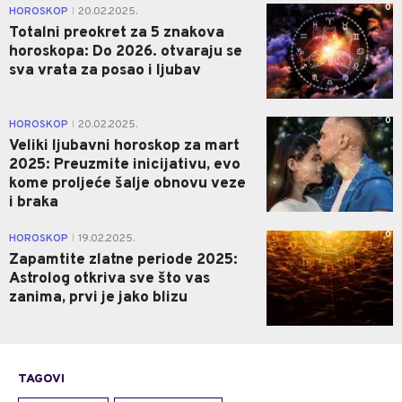
0
HOROSKOP
20.02.2025.
|
Totalni preokret za 5 znakova
horoskopa: Do 2026. otvaraju se
sva vrata za posao i ljubav
0
HOROSKOP
20.02.2025.
|
Veliki ljubavni horoskop za mart
2025: Preuzmite inicijativu, evo
kome proljeće šalje obnovu veze
i braka
0
HOROSKOP
19.02.2025.
|
Zapamtite zlatne periode 2025:
Astrolog otkriva sve što vas
zanima, prvi je jako blizu
TAGOVI