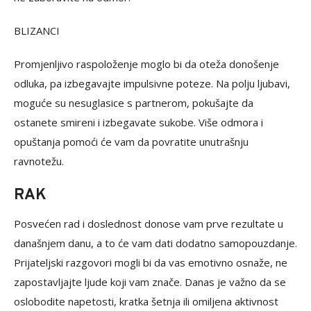
BLIZANCI
Promjenljivo raspoloženje moglo bi da oteža donošenje
odluka, pa izbegavajte impulsivne poteze. Na polju ljubavi,
moguće su nesuglasice s partnerom, pokušajte da
ostanete smireni i izbegavate sukobe. Više odmora i
opuštanja pomoći će vam da povratite unutrašnju
ravnotežu.
RAK
Posvećen rad i doslednost donose vam prve rezultate u
današnjem danu, a to će vam dati dodatno samopouzdanje.
Prijateljski razgovori mogli bi da vas emotivno osnaže, ne
zapostavljajte ljude koji vam znače. Danas je važno da se
oslobodite napetosti, kratka šetnja ili omiljena aktivnost