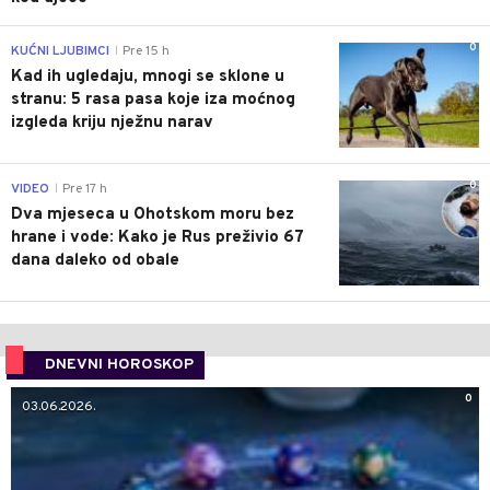
0
KUĆNI LJUBIMCI
Pre 15 h
|
Kad ih ugledaju, mnogi se sklone u
stranu: 5 rasa pasa koje iza moćnog
izgleda kriju nježnu narav
0
VIDEO
Pre 17 h
|
Dva mjeseca u Ohotskom moru bez
hrane i vode: Kako je Rus preživio 67
dana daleko od obale
DNEVNI HOROSKOP
0
03.06.2026.