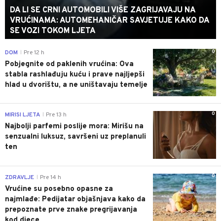
DA LI SE CRNI AUTOMOBILI VIŠE ZAGRIJAVAJU NA
VRUĆINAMA: AUTOMEHANIČAR SAVJETUJE KAKO DA
SE VOZI TOKOM LJETA
0
DOM
Pre 12 h
|
Pobjegnite od paklenih vrućina: Ova
stabla rashlađuju kuću i prave najljepši
hlad u dvorištu, a ne uništavaju temelje
0
MIRISI LJETA
Pre 13 h
|
Najbolji parfemi poslije mora: Mirišu na
senzualni luksuz, savršeni uz preplanuli
ten
0
ZDRAVLJE
Pre 14 h
|
Vrućine su posebno opasne za
najmlađe: Pedijatar objašnjava kako da
prepoznate prve znake pregrijavanja
kod djece