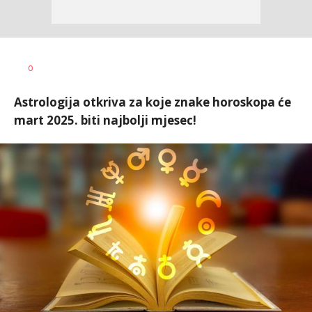
Tamara
AUTOR
0
Veličković
Astrologija otkriva za koje znake horoskopa će
mart 2025. biti najbolji mjesec!