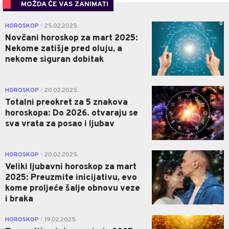
MOŽDA ĆE VAS ZANIMATI
0
HOROSKOP
25.02.2025.
|
Novčani horoskop za mart 2025:
Nekome zatišje pred oluju, a
nekome siguran dobitak
0
HOROSKOP
20.02.2025.
|
Totalni preokret za 5 znakova
horoskopa: Do 2026. otvaraju se
sva vrata za posao i ljubav
0
HOROSKOP
20.02.2025.
|
Veliki ljubavni horoskop za mart
2025: Preuzmite inicijativu, evo
kome proljeće šalje obnovu veze
i braka
0
HOROSKOP
19.02.2025.
|