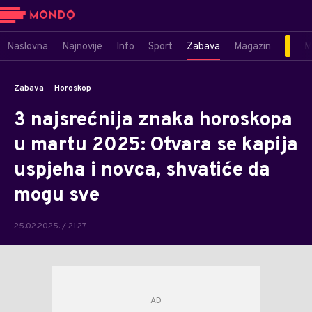
Naslovna
Najnovije
Info
Sport
Zabava
Magazin
M
Zabava
Horoskop
3 najsrećnija znaka horoskopa
u martu 2025: Otvara se kapija
uspjeha i novca, shvatiće da
mogu sve
25.02.2025. / 21:27