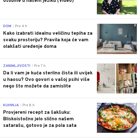
osobine u našem jeziku (Video)
0
DOM
Pre 4 h
|
Kako izabrati idealnu veličinu tepiha za
svaku prostoriju? Pravila koja će vam
olakšati uređenje doma
0
ZANIMLJIVOSTI
Pre 7 h
|
Da li vam je kuća sterilno čista ili uvijek
u haosu? Ovo govori o vašoj psihi više
nego što možete da zamislite
0
KUHINJA
Pre 8 h
|
Provjereni recept za šakšuku:
Bliskoistočno jelo slično našem
satarašu, gotovo je za pola sata