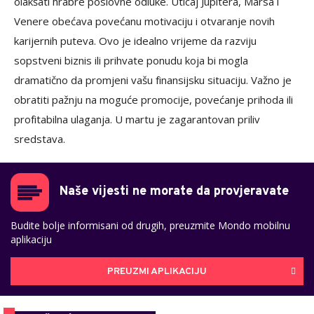
olakšati hrabre poslovne odluke. Uticaj Jupitera, Marsa i
Venere obećava povećanu motivaciju i otvaranje novih
karijernih puteva. Ovo je idealno vrijeme da razviju
sopstveni biznis ili prihvate ponudu koja bi mogla
dramatično da promjeni vašu finansijsku situaciju. Važno je
obratiti pažnju na moguće promocije, povećanje prihoda ili
profitabilna ulaganja. U martu je zagarantovan priliv
sredstava.
Naše vijesti ne morate da provjeravate
Budite bolje informisani od drugih, preuzmite Mondo mobilnu
aplikaciju
PREUZMI APLIKACIJU