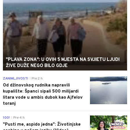
"PLAVA ZONA": U OVIH 5 MJESTA NA SVJIETU LJUDI
ŽIVE DUŽE NEGO BILO GDJE
0
ZANIMLJIVOSTI
Pre 2 h
|
Od džinovskog rudnika napravili
kupalište: Španci sipali 500 milijardi
litara vode u ambis dubok kao Ajfelov
toranj
0
100!
Pre 4 h
|
"Pusti me, aspido jedna": Životinjske