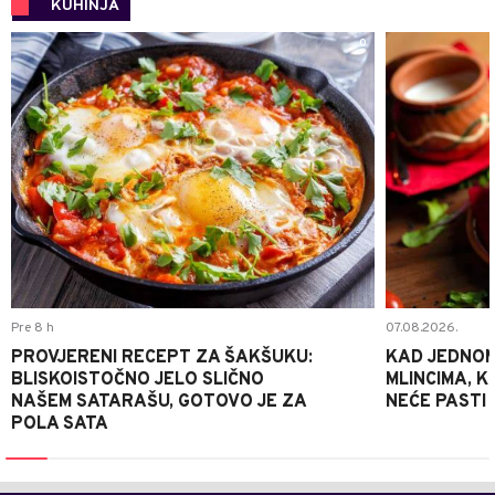
KUHINJA
0
Pre 8 h
07.08.2026.
PROVJERENI RECEPT ZA ŠAKŠUKU:
KAD JEDNOM
BLISKOISTOČNO JELO SLIČNO
MLINCIMA, K
NAŠEM SATARAŠU, GOTOVO JE ZA
NEĆE PASTI
POLA SATA