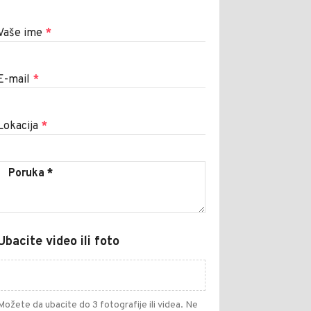
Vaše ime
*
E-mail
*
Lokacija
*
Ubacite video ili foto
Možete da ubacite do 3 fotografije ili videa. Ne