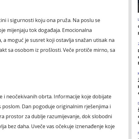
tini i sigurnosti koju ona pruža. Na poslu se
koje mijenjaju tok događaja. Emocionalna
, a moguć je susret koji ostavlja snažan utisak na
akt sa osobom iz prošlosti. Veče protiče mirno, sa
e i neočekivanih obrta. Informacije koje dobijate
s poslom. Dan pogoduje originalnim rješenjima i
ara prostor za dublje razumijevanje, dok slobodni
avlja bez daha. Uveče vas očekuje iznenađenje koje