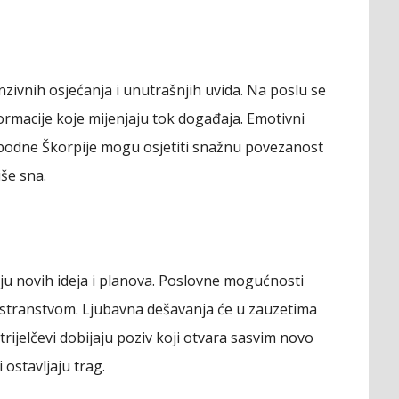
nzivnih osjećanja i unutrašnjih uvida. Na poslu se
nformacije koje mijenjaju tok događaja. Emotivni
obodne Škorpije mogu osjetiti snažnu povezanost
še sna.
nju novih ideja i planova. Poslovne mogućnosti
nostranstvom. Ljubavna dešavanja će u zauzetima
rijelčevi dobijaju poziv koji otvara sasvim novo
 ostavljaju trag.