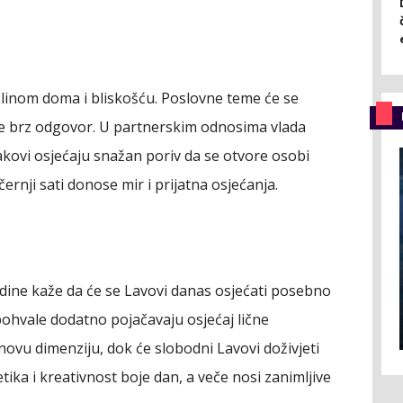
linom doma i bliskošću. Poslovne teme će se
aže brz odgovor. U partnerskim odnosima vlada
kovi osjećaju snažan poriv da se otvore osobi
černji sati donose mir i prijatna osjećanja.
dine kaže da će se Lavovi danas osjećati posebno
 pohvale dodatno pojačavaju osjećaj lične
 novu dimenziju, dok će slobodni Lavovi doživjeti
ika i kreativnost boje dan, a veče nosi zanimljive