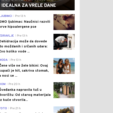
IDEALNA ZA VRELE DANE
0
LJUBIMCI
Pre 13 h
|
GMO ljubimac: Naučnici razvili
prve hipoalergene pse
0
ZDRAVLJE
Pre 13 h
|
Dehidracija može da dovede
do moždanih i srčanih udara:
Evo koliko vode ...
0
MODA
Pre 13 h
|
Žene više ne žele bikini: Ovaj
kupaći je hit, sakriva stomak,
a nosi se ...
0
DOM
Pre 20 h
|
Šveđanka napravila tuš u
dvorištu: Od starog materijala
iz kuće stvorila...
0
FOTO
Pre 21 h
|