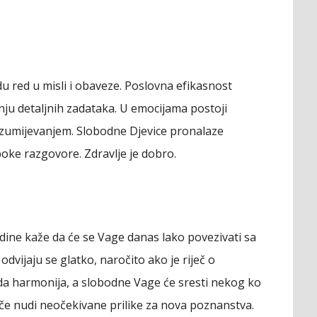
u red u misli i obaveze. Poslovna efikasnost
anju detaljnih zadataka. U emocijama postoji
zumijevanjem. Slobodne Djevice pronalaze
oke razgovore. Zdravlje je dobro.
dine kaže da će se Vage danas lako povezivati sa
dvijaju se glatko, naročito ako je riječ o
ada harmonija, a slobodne Vage će sresti nekog ko
Veče nudi neočekivane prilike za nova poznanstva.