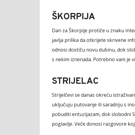
ŠKORPIJA
Dan za Škorpije protiče u znaku inte
javlja prilika da otkrijete skrivene i
odnosi dostižu novu dubinu, dok sl
s nekim iznenada. Potrebno vam je vi
STRIJELAC
Strijelčevi se danas okreću istraživa
uključuju putovanje ili saradnju s i
pobuditi entuzijazam, dok slobodni St
poglavlje. Veče donosi razgovore koji