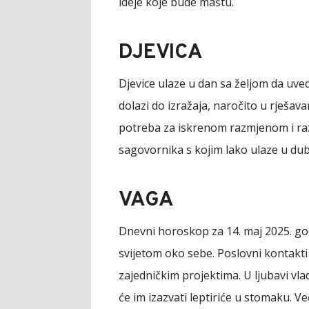
ideje koje bude maštu.
DJEVICA
Djevice ulaze u dan sa željom da uved
dolazi do izražaja, naročito u rješav
potreba za iskrenom razmjenom i ra
sagovornika s kojim lako ulaze u dub
VAGA
Dnevni horoskop za 14. maj 2025. go
svijetom oko sebe. Poslovni kontakti o
zajedničkim projektima. U ljubavi vl
će im izazvati leptiriće u stomaku. 