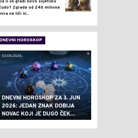
Da li se gradi novo svjetsko
čudo? Zgrada od 240 miliona
evra ne liči ni...
DNEVNI HOROSKOP
0
03.06.2026.
DNEVNI HOROSKOP ZA 3. JUN
2026: JEDAN ZNAK DOBIJA
NOVAC KOJI JE DUGO ČEK...