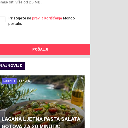
smije biti više od 25 MB.
Pristajete na
pravila korišćenja
Mondo
portala.
POŠALJI
NAJNOVIJE
0
Pre 3 h
KUHINJA
LAGANA LJETNA PASTA SALATA
GOTOVA ZA 20 MINUTA: