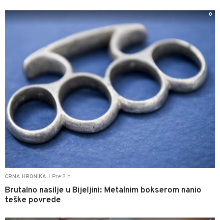
0
Pre 2 h
CRNA HRONIKA
|
Brutalno nasilje u Bijeljini: Metalnim bokserom nanio
teške povrede