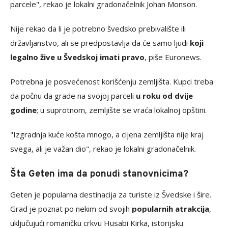
parcele", rekao je lokalni gradonačelnik Johan Monson.
Nije rekao da li je potrebno švedsko prebivalište ili
državljanstvo, ali se predpostavlja da će samo ljudi
koji
legalno žive u Švedskoj imati pravo
, piše Euronews.
Potrebna je posvećenost korišćenju zemljišta. Kupci treba
da počnu da grade na svojoj parceli
u roku od dvije
godine
; u suprotnom, zemljište se vraća lokalnoj opštini.
"Izgradnja kuće košta mnogo, a cijena zemljišta nije kraj
svega, ali je važan dio", rekao je lokalni gradonačelnik.
Šta Geten ima da ponudi stanovnicima?
Geten je popularna destinacija za turiste iz Švedske i šire.
Grad je poznat po nekim od svojih
popularnih atrakcija
,
uključujući romaničku crkvu Husabi Kirka, istorijsku