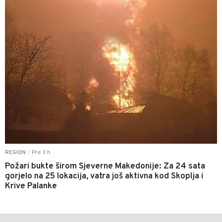
Pre 3 h
REGION
|
Požari bukte širom Sjeverne Makedonije: Za 24 sata
gorjelo na 25 lokacija, vatra još aktivna kod Skoplja i
Krive Palanke