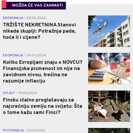
MOŽDA ĆE VAS ZANIMATI
0
EKONOMIJA
29.06.2024.
|
TRŽIŠTE NEKRETNINA Stanovi
nikada skuplji: Potražnja pada,
hoće li i cijene?
0
EKONOMIJA
04.05.2024.
|
Koliko Evropljani znaju o NOVCU?
Finansijska pismenost im nije na
zavidnom nivou, trećina ne
razumije inflaciju
0
SVIJET
19.06.2024.
|
Finsku stalno proglašavaju za
najsrećniju zemlju na svijetu: Šta
o tome kažu sami Finci?
0
PUTOVANJA
17.06.2024.
|