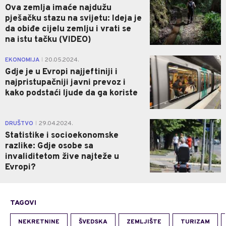
Ova zemlja imaće najdužu
pješačku stazu na svijetu: Ideja je
da obiđe cijelu zemlju i vrati se
na istu tačku (VIDEO)
0
EKONOMIJA
20.05.2024.
|
Gdje je u Evropi najjeftiniji i
najpristupačniji javni prevoz i
kako podstaći ljude da ga koriste
0
DRUŠTVO
29.04.2024.
|
Statistike i socioekonomske
razlike: Gdje osobe sa
invaliditetom žive najteže u
Evropi?
TAGOVI
NEKRETNINE
ŠVEDSKA
ZEMLJIŠTE
TURIZAM