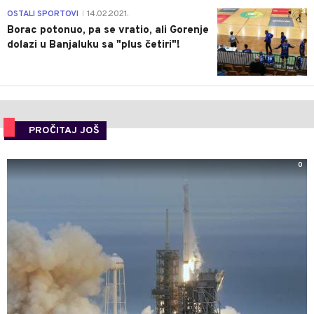
3
OSTALI SPORTOVI
14.02.2021.
|
Borac potonuo, pa se vratio, ali Gorenje
dolazi u Banjaluku sa "plus četiri"!
PROČITAJ JOŠ
0