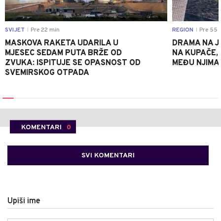
SVIJET
Pre 22 min
REGION
Pre 55 
|
|
MASKOVA RAKETA UDARILA U
DRAMA NA J
MJESEC SEDAM PUTA BRŽE OD
NA KUPAČE, 
ZVUKA: ISPITUJE SE OPASNOST OD
MEĐU NJIMA 
SVEMIRSKOG OTPADA
KOMENTARI
0
SVI KOMENTARI
Upiši ime