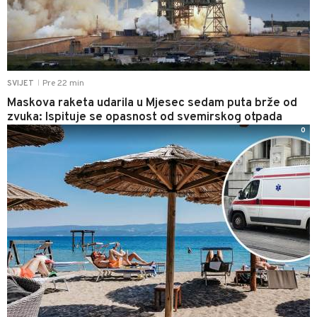
Pre 22 min
SVIJET
|
Maskova raketa udarila u Mjesec sedam puta brže od
zvuka: Ispituje se opasnost od svemirskog otpada
0