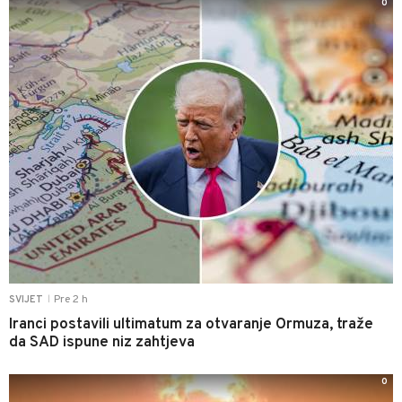
0
Pre 2 h
SVIJET
|
Iranci postavili ultimatum za otvaranje Ormuza, traže
da SAD ispune niz zahtjeva
0