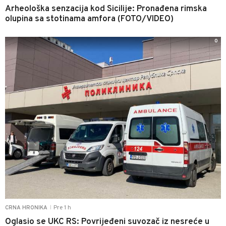
Arheološka senzacija kod Sicilije: Pronađena rimska
olupina sa stotinama amfora (FOTO/VIDEO)
0
Pre 1 h
CRNA HRONIKA
|
Oglasio se UKC RS: Povrijeđeni suvozač iz nesreće u