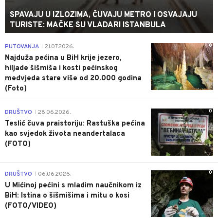
SPAVAJU U IZLOZIMA, ČUVAJU METRO I OSVAJAJU
TURISTE: MAČKE SU VLADARI ISTANBULA
0
PUTOVANJA
21.07.2026.
|
Najduža pećina u BiH krije jezero,
hiljade šišmiša i kosti pećinskog
medvjeda stare više od 20.000 godina
(Foto)
0
DRUŠTVO
28.06.2026.
|
Teslić čuva praistoriju: Rastuška pećina
kao svjedok života neandertalaca
(FOTO)
0
DRUŠTVO
06.06.2026.
|
U Mićinoj pećini s mladim naučnikom iz
BiH: Istina o šišmišima i mitu o kosi
(FOTO/VIDEO)