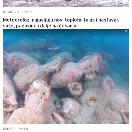
Pre 1 h
DRUŠTVO
|
Meteorolozi najavljuju novi toplotni talas i nastavak
suše, padavine i dalje na čekanju
0
Pre 1 h
SVIJET
|