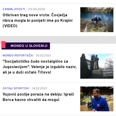
0
ZANIMLJIVOSTI
05.06.2026.
|
Otkriven trag nove vrste: Čovječja
ribica mogla bi ponijeti ime po Krajini
(VIDEO)
MONDO U SLOVENIJI
4
MONDO REPORTAŽA
16.02.2021.
|
"Socijalističko čudo nostalgično za
Jugoslavijom": Velenje je izgubilo naziv,
ali je u duši ostalo Titovo!
1
OSTALI SPORTOVI
14.02.2021.
|
Vujović poslije poraza na debiju: Igrači
Borca kasno shvatili da mogu!