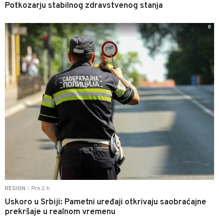
Potkozarju stabilnog zdravstvenog stanja
0
Pre 2 h
REGION
|
Uskoro u Srbiji: Pametni uređaji otkrivaju saobraćajne
prekršaje u realnom vremenu