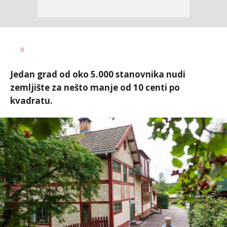
Dušan
AUTOR
0
Volaš
Jedan grad od oko 5.000 stanovnika nudi
zemljište za nešto manje od 10 centi po
kvadratu.