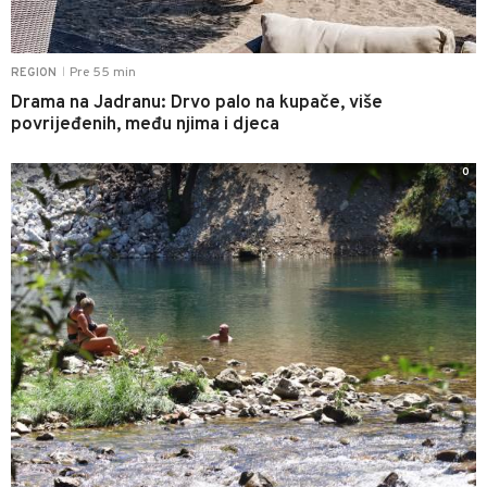
Pre 55 min
REGION
|
Drama na Jadranu: Drvo palo na kupače, više
povrijeđenih, među njima i djeca
0