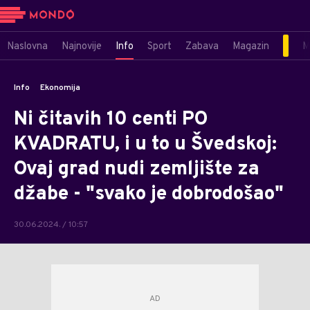
Naslovna
Najnovije
Info
Sport
Zabava
Magazin
M
Info
Ekonomija
Ni čitavih 10 centi PO
KVADRATU, i u to u Švedskoj:
Ovaj grad nudi zemljište za
džabe - "svako je dobrodošao"
30.06.2024. / 10:57