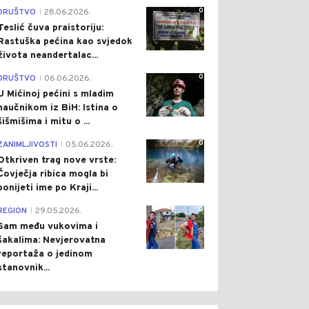
0
DRUŠTVO
28.06.2026.
|
Teslić čuva praistoriju:
Rastuška pećina kao svjedok
života neandertalac...
0
DRUŠTVO
06.06.2026.
|
U Mićinoj pećini s mladim
naučnikom iz BiH: Istina o
šišmišima i mitu o ...
0
ZANIMLJIVOSTI
05.06.2026.
|
Otkriven trag nove vrste:
Čovječja ribica mogla bi
ponijeti ime po Kraji...
0
REGION
29.05.2026.
|
Sam među vukovima i
šakalima: Nevjerovatna
reportaža o jedinom
stanovnik...