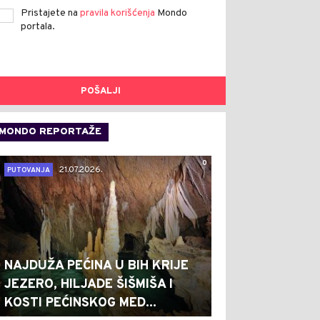
Pristajete na
pravila korišćenja
Mondo
portala.
POŠALJI
MONDO REPORTAŽE
0
21.07.2026.
PUTOVANJA
NAJDUŽA PEĆINA U BIH KRIJE
JEZERO, HILJADE ŠIŠMIŠA I
KOSTI PEĆINSKOG MED...