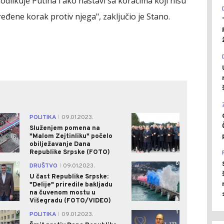
dlikuje Putina i ako nastavi sa koracima koji nisu
ređene korak protiv njega", zaključio je Stano.
3
0
POLITIKA
09.01.2023.
|
Služenjem pomena na
"Malom Zejtinliku" počelo
obilježavanje Dana
Republike Srpske (FOTO)
0
0
DRUŠTVO
09.01.2023.
|
U čast Republike Srpske:
"Delije" priredile bakljadu
na čuvenom mostu u
Višegradu (FOTO/VIDEO)
0
1
POLITIKA
09.01.2023.
|