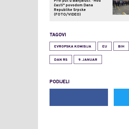
Prvi put u Banjaluci: "Hod
časti" povodom Dana
Republike Srpske
(FOTO/VIDEO)
TAGOVI
EVROPSKA KOMISIJA
EU
BIH
DAN RS
9. JANUAR
PODIJELI