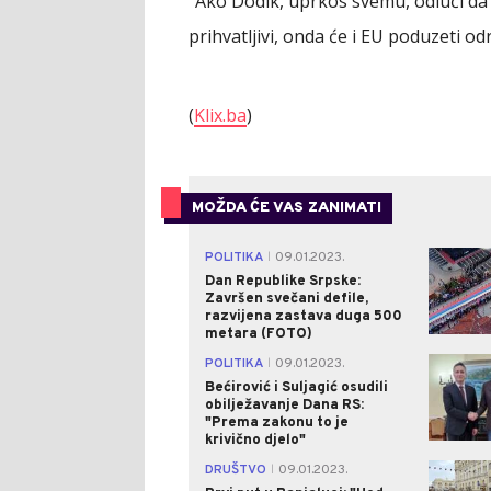
"Ako Dodik, uprkos svemu, odluči da o
prihvatljivi, onda će i EU poduzeti od
(
Klix.ba
)
MOŽDA ĆE VAS ZANIMATI
POLITIKA
09.01.2023.
|
Dan Republike Srpske:
Završen svečani defile,
razvijena zastava duga 500
metara (FOTO)
POLITIKA
09.01.2023.
|
Bećirović i Suljagić osudili
obilježavanje Dana RS:
"Prema zakonu to je
krivično djelo"
DRUŠTVO
09.01.2023.
|