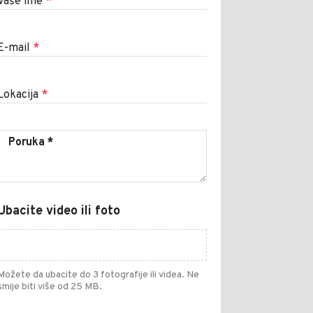
Vaše ime
*
E-mail
*
Lokacija
*
Ubacite video ili foto
Možete da ubacite do 3 fotografije ili videa. Ne
smije biti više od 25 MB.