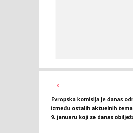
Dragana
AUTOR
0
Božić
Evropska komisija je danas odr
između ostalih aktuelnih tema, 
9. januaru koji se danas obilj