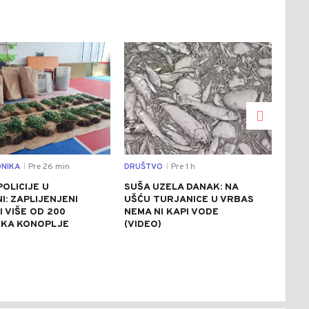
0
0
NIKA
Pre 26 min
DRUŠTVO
Pre 1 h
DRU
|
|
POLICIJE U
SUŠA UZELA DANAK: NA
NES
NI: ZAPLIJENJENI
UŠĆU TURJANICE U VRBAS
GRA
I VIŠE OD 200
NEMA NI KAPI VODE
ZAB
IKA KONOPLJE
(VIDEO)
GRA
KIL