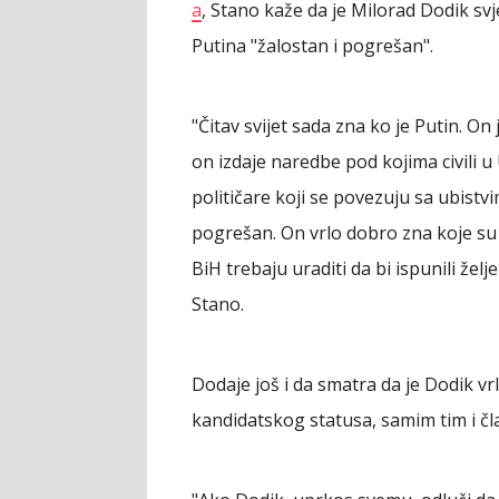
a
, Stano kaže da je Milorad Dodik sv
Putina "žalostan i pogrešan".
"Čitav svijet sada zna ko je Putin. O
on izdaje naredbe pod kojima civili u
političare koji se povezuju sa ubistv
pogrešan. On vrlo dobro zna koje su 
BiH trebaju uraditi da bi ispunili želj
Stano.
Dodaje još i da smatra da je Dodik vr
kandidatskog statusa, samim tim i čl