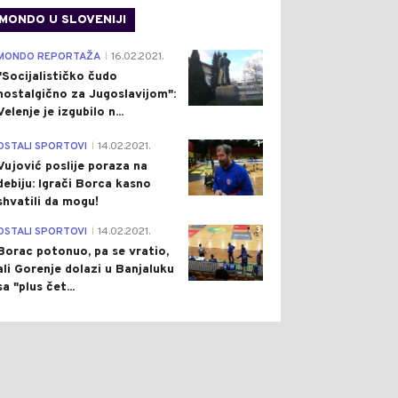
MONDO U SLOVENIJI
4
MONDO REPORTAŽA
16.02.2021.
|
"Socijalističko čudo
nostalgično za Jugoslavijom":
Velenje je izgubilo n...
1
OSTALI SPORTOVI
14.02.2021.
|
Vujović poslije poraza na
debiju: Igrači Borca kasno
shvatili da mogu!
3
OSTALI SPORTOVI
14.02.2021.
|
Borac potonuo, pa se vratio,
ali Gorenje dolazi u Banjaluku
sa "plus čet...