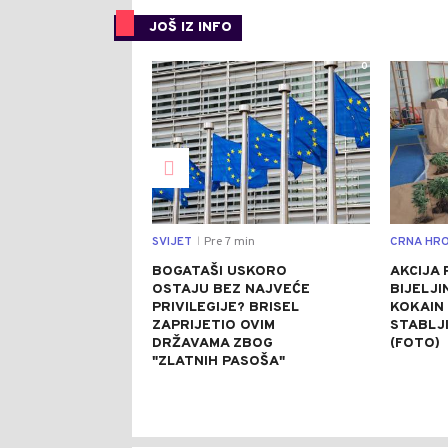
JOŠ IZ INFO
0
SVIJET
Pre 7 min
CRNA HRO
|
BOGATAŠI USKORO
AKCIJA 
OSTAJU BEZ NAJVEĆE
BIJELJI
PRIVILEGIJE? BRISEL
KOKAIN 
ZAPRIJETIO OVIM
STABLJ
DRŽAVAMA ZBOG
(FOTO)
"ZLATNIH PASOŠA"