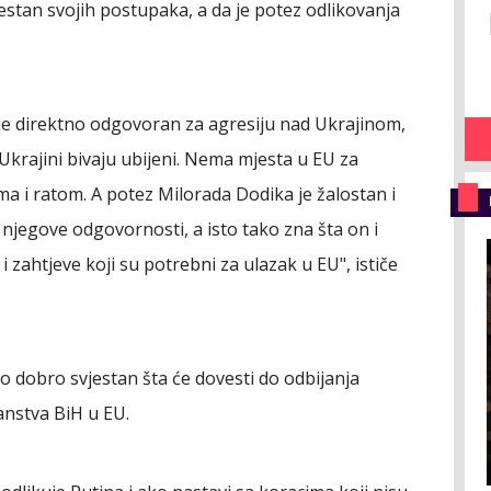
jestan svojih postupaka, a da je potez odlikovanja
n je direktno odgovoran za agresiju nad Ukrajinom,
 Ukrajini bivaju ubijeni. Nema mjesta u EU za
ima i ratom. A potez Milorada Dodika je žalostan i
njegove odgovornosti, a isto tako zna šta on i
e i zahtjeve koji su potrebni za ulazak u EU", ističe
lo dobro svjestan šta će dovesti do odbijanja
anstva BiH u EU.