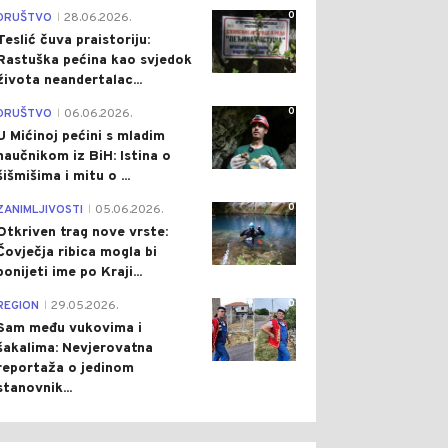
0
DRUŠTVO
28.06.2026.
|
Teslić čuva praistoriju:
Rastuška pećina kao svjedok
života neandertalac...
0
DRUŠTVO
06.06.2026.
|
U Mićinoj pećini s mladim
naučnikom iz BiH: Istina o
šišmišima i mitu o ...
0
ZANIMLJIVOSTI
05.06.2026.
|
Otkriven trag nove vrste:
Čovječja ribica mogla bi
ponijeti ime po Kraji...
0
REGION
29.05.2026.
|
Sam među vukovima i
šakalima: Nevjerovatna
reportaža o jedinom
stanovnik...