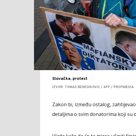
Slovačka, protest
IZVOR: TOMAS BENEDIKOVIC / AFP / PROFIMEDIA
Zakon bi, između ostalog, zahtijevao 
detaljima o svim donatorima koji su d
Vlada kaže da će ta mjera učiniti fi