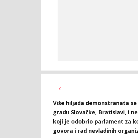
Vesna
AUTOR
0
Kerkez
Više hiljada demonstranata se
gradu Slovačke, Bratislavi, i 
koji je odobrio parlament za k
govora i rad nevladinih organiz