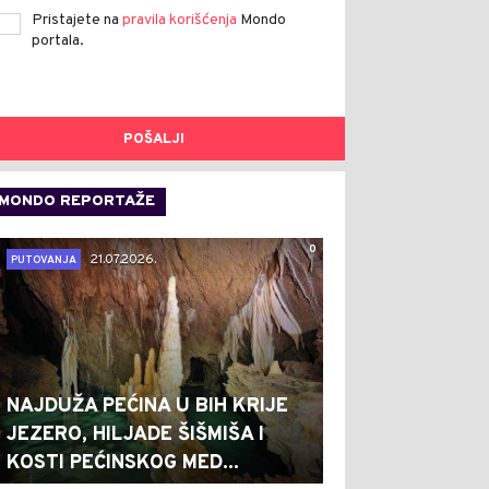
Pristajete na
pravila korišćenja
Mondo
portala.
POŠALJI
MONDO REPORTAŽE
0
21.07.2026.
PUTOVANJA
NAJDUŽA PEĆINA U BIH KRIJE
JEZERO, HILJADE ŠIŠMIŠA I
KOSTI PEĆINSKOG MED...