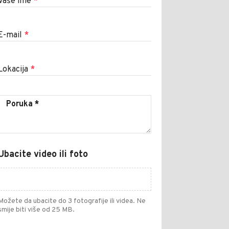
Vaše ime
*
E-mail
*
Lokacija
*
Ubacite video ili foto
Možete da ubacite do 3 fotografije ili videa. Ne
smije biti više od 25 MB.