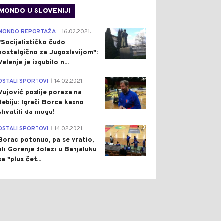
MONDO U SLOVENIJI
4
MONDO REPORTAŽA
16.02.2021.
|
"Socijalističko čudo
nostalgično za Jugoslavijom":
Velenje je izgubilo n...
1
OSTALI SPORTOVI
14.02.2021.
|
Vujović poslije poraza na
debiju: Igrači Borca kasno
shvatili da mogu!
3
OSTALI SPORTOVI
14.02.2021.
|
Borac potonuo, pa se vratio,
ali Gorenje dolazi u Banjaluku
sa "plus čet...