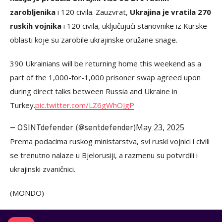
zarobljenika
i 120 civila. Zauzvrat,
Ukrajina je vratila 270
ruskih vojnika
i 120 civila, uključujući stanovnike iz Kurske
oblasti koje su zarobile ukrajinske oružane snage.
390 Ukrainians will be returning home this weekend as a
part of the 1,000-for-1,000 prisoner swap agreed upon
during direct talks between Russia and Ukraine in
Turkey.
pic.twitter.com/LZ6gWhOJgP
May 23, 2025
— OSINTdefender (@sentdefender)
Prema podacima ruskog ministarstva, svi ruski vojnici i civili
se trenutno nalaze u Bjelorusiji, a razmenu su potvrdili i
ukrajinski zvaničnici.
(MONDO)