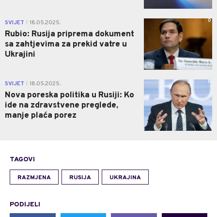
0
SVIJET
18.05.2025.
|
Rubio: Rusija priprema dokument
sa zahtjevima za prekid vatre u
Ukrajini
0
SVIJET
18.05.2025.
|
Nova poreska politika u Rusiji: Ko
ide na zdravstvene preglede,
manje plaća porez
TAGOVI
RAZMJENA
RUSIJA
UKRAJINA
PODIJELI