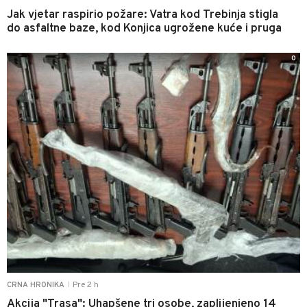
Jak vjetar raspirio požare: Vatra kod Trebinja stigla
do asfaltne baze, kod Konjica ugrožene kuće i pruga
0
Pre 2 h
CRNA HRONIKA
|
Akcija "Trasa": Uhapšene tri osobe, zaplijenjeno 14