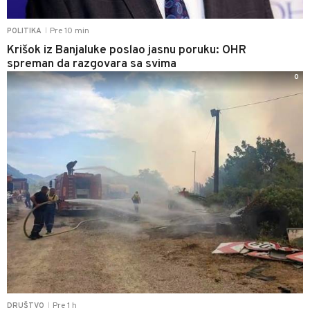
Pre 10 min
POLITIKA
|
Krišok iz Banjaluke poslao jasnu poruku: OHR
spreman da razgovara sa svima
0
Pre 1 h
DRUŠTVO
|