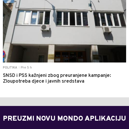
Pre 5 h
POLITIKA
|
SNSD i PSS kažnjeni zbog preuranjene kampanje:
Zloupotreba djece i javnih sredstava
PREUZMI NOVU MONDO APLIKACIJU