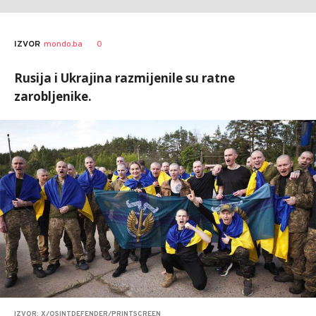
0
IZVOR
mondo.ba
Rusija i Ukrajina razmijenile su ratne
zarobljenike.
IZVOR: X/OSINTDEFENDER/PRINTSCREEN