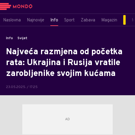
Naslovna
Najnovije
Info
Sport
Zabava
Magazin
M
Info
Svijet
Najveća razmjena od početka
rata: Ukrajina i Rusija vratile
zarobljenike svojim kućama
23.05.2025. / 17:25