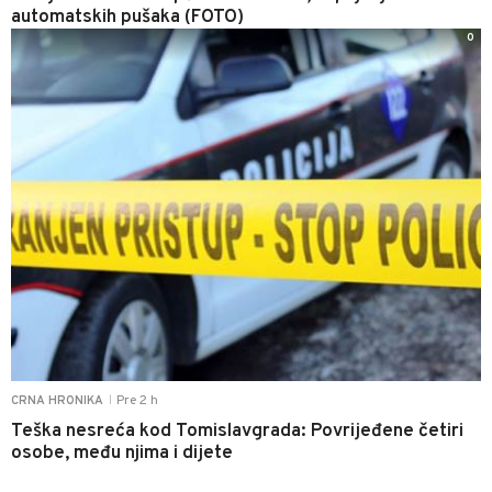
automatskih pušaka (FOTO)
0
Pre 2 h
CRNA HRONIKA
|
Teška nesreća kod Tomislavgrada: Povrijeđene četiri
osobe, među njima i dijete