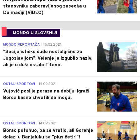
stanovniku zaboravljenog zaseoka u
Dalmaciji (VIDEO)
MONDO U SLOVENIJI
4
MONDO REPORTAŽA
16.02.2021.
|
"Socijalističko čudo nostalgično za
Jugoslavijom": Velenje je izgubilo naziv,
ali je u duši ostalo Titovo!
1
OSTALI SPORTOVI
14.02.2021.
|
Vujović poslije poraza na debiju: Igrači
Borca kasno shvatili da mogu!
3
OSTALI SPORTOVI
14.02.2021.
|
Borac potonuo, pa se vratio, ali Gorenje
dolazi u Banjaluku sa "plus četiri"!