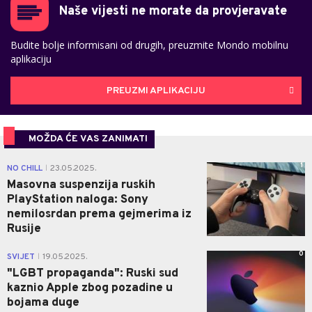
Naše vijesti ne morate da provjeravate
Budite bolje informisani od drugih, preuzmite Mondo mobilnu
aplikaciju
PREUZMI APLIKACIJU
MOŽDA ĆE VAS ZANIMATI
1
NO CHILL
23.05.2025.
|
Masovna suspenzija ruskih
PlayStation naloga: Sony
nemilosrdan prema gejmerima iz
Rusije
0
SVIJET
19.05.2025.
|
"LGBT propaganda": Ruski sud
kaznio Apple zbog pozadine u
bojama duge