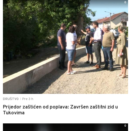
0
Pre 3 h
DRUŠTVO
|
Prijedor zaštićen od poplava: Završen zaštitni zid u
Tukovima
0