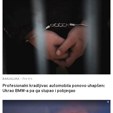
Pre 4 h
BANJALUKA
|
Profesionalni kradljivac automobila ponovo uhapšen:
Ukrao BMW-a pa ga slupao i pobjegao
0