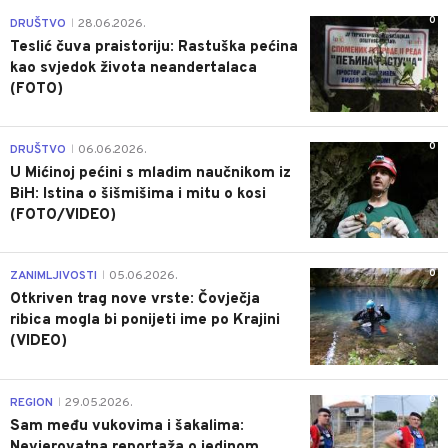
0
DRUŠTVO
28.06.2026.
|
Teslić čuva praistoriju: Rastuška pećina
kao svjedok života neandertalaca
(FOTO)
0
DRUŠTVO
06.06.2026.
|
U Mićinoj pećini s mladim naučnikom iz
BiH: Istina o šišmišima i mitu o kosi
(FOTO/VIDEO)
0
ZANIMLJIVOSTI
05.06.2026.
|
Otkriven trag nove vrste: Čovječja
ribica mogla bi ponijeti ime po Krajini
(VIDEO)
0
REGION
29.05.2026.
|
Sam među vukovima i šakalima:
Nevjerovatna reportaža o jedinom