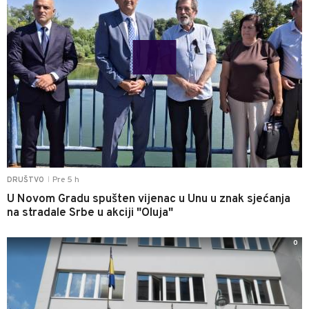
Pre 5 h
DRUŠTVO
|
U Novom Gradu spušten vijenac u Unu u znak sjećanja
na stradale Srbe u akciji "Oluja"
0