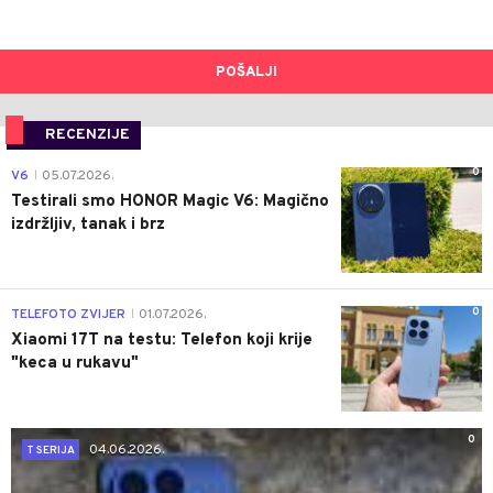
POŠALJI
RECENZIJE
0
V6
05.07.2026.
|
Testirali smo HONOR Magic V6: Magično
izdržljiv, tanak i brz
0
TELEFOTO ZVIJER
01.07.2026.
|
Xiaomi 17T na testu: Telefon koji krije
"keca u rukavu"
0
04.06.2026.
T SERIJA