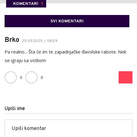
KOMENTARI
1
SVI KOMENTARI
Brko
25.05.2025. / 08:29
Pa realno... Šta će im te zapadnjačke đavolske rabote. Nek
se igraju sa votkom
0
0
Upiši ime