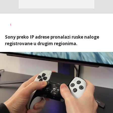
Vesna
AUTOR
1
Kerkez
Sony preko IP adrese pronalazi ruske naloge
registrovane u drugim regionima.