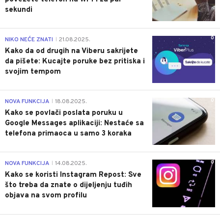
sekundi
0
NIKO NEĆE ZNATI
21.08.2025.
|
Kako da od drugih na Viberu sakrijete
da pišete: Kucajte poruke bez pritiska i
svojim tempom
0
NOVA FUNKCIJA
18.08.2025.
|
Kako se povlači poslata poruku u
Google Messages aplikaciji: Nestaće sa
telefona primaoca u samo 3 koraka
0
NOVA FUNKCIJA
14.08.2025.
|
Kako se koristi Instagram Repost: Sve
što treba da znate o dijeljenju tuđih
objava na svom profilu