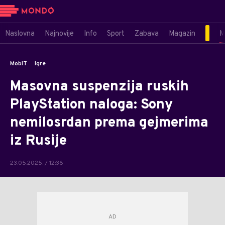
Naslovna
Najnovije
Info
Sport
Zabava
Magazin
M
MobIT
Igre
Masovna suspenzija ruskih
PlayStation naloga: Sony
nemilosrdan prema gejmerima
iz Rusije
23.05.2025. / 12:36