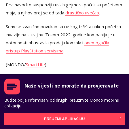
Prvi navodi o suspenziji ruskih gejmera počeli su početkom
maja, a njihov broj se od tada
drastično uvećao
.
Sony se zvanično povukao sa ruskog tržišta nakon početka
invazije na Ukrajinu. Tokom 2022. godine kompanija je u
potpunosti obustavila prodaju konzola i
onemogućila
pristup PlayStation servisima
.
(MONDO/
SmartLife
)
Naše vijesti ne morate da provjeravate
Budite bolje informisani od drugih, preuzmite Mondo mobilnu
aplikaciju
PREUZMI APLIKACIJU