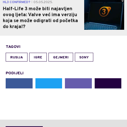
0
HL3 CONFIRMED?
05.05.2025.
|
Half-Life 3 može biti najavljen
ovog ljeta: Valve već ima verziju
koja se može odigrati od početka
do kraja!?
TAGOVI
RUSIJA
IGRE
GEJMERI
SONY
PODIJELI