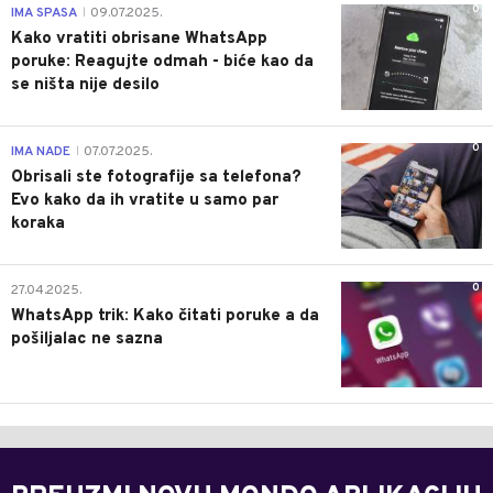
0
IMA SPASA
09.07.2025.
|
Kako vratiti obrisane WhatsApp
poruke: Reagujte odmah - biće kao da
se ništa nije desilo
0
IMA NADE
07.07.2025.
|
Obrisali ste fotografije sa telefona?
Evo kako da ih vratite u samo par
koraka
0
27.04.2025.
WhatsApp trik: Kako čitati poruke a da
pošiljalac ne sazna