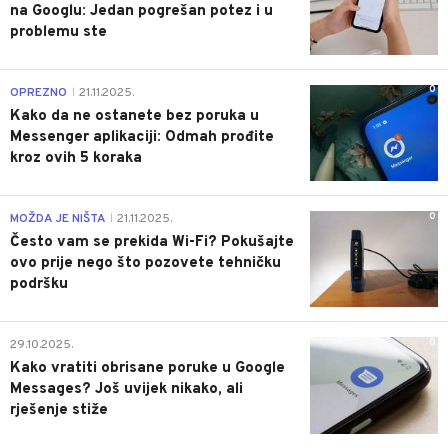
na Googlu: Jedan pogrešan potez i u
problemu ste
0
OPREZNO
21.11.2025.
|
Kako da ne ostanete bez poruka u
Messenger aplikaciji: Odmah prođite
kroz ovih 5 koraka
0
MOŽDA JE NIŠTA
21.11.2025.
|
Često vam se prekida Wi-Fi? Pokušajte
ovo prije nego što pozovete tehničku
podršku
0
29.10.2025.
Kako vratiti obrisane poruke u Google
Messages? Još uvijek nikako, ali
rješenje stiže