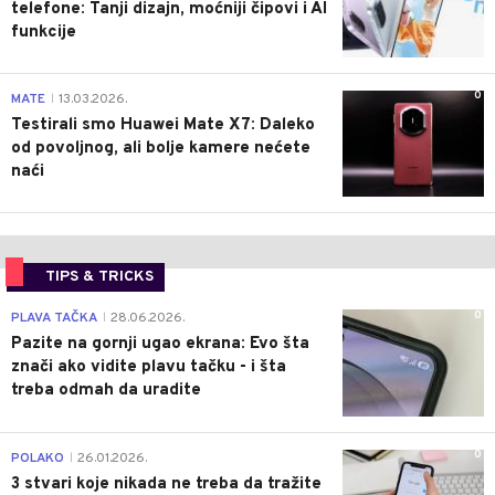
telefone: Tanji dizajn, moćniji čipovi i AI
funkcije
0
MATE
13.03.2026.
|
Testirali smo Huawei Mate X7: Daleko
od povoljnog, ali bolje kamere nećete
naći
TIPS & TRICKS
0
PLAVA TAČKA
28.06.2026.
|
Pazite na gornji ugao ekrana: Evo šta
znači ako vidite plavu tačku - i šta
treba odmah da uradite
0
POLAKO
26.01.2026.
|
3 stvari koje nikada ne treba da tražite