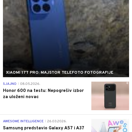
XIAOMI 17T PRO: MAJSTOR TELEFOTO FOTOGRAFIJE
0
SJAJNO
08.05.2026.
|
Honor 600 na testu: Nepogrešiv izbor
za uloženi novac
0
AWESOME INTELLIGENCE
26.03.2026.
|
Samsung predstavio Galaxy A57 i A37