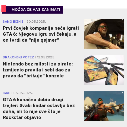
MOŽDA ĆE VAS ZANIMATI
0
SAMO BIZNIS
20.05.2025.
|
Prvi čovjek kompanije neće igrati
GTA 6: Njegovu igru svi čekaju, a
on tvrdi da "nije gejmer"
0
DRAKONSKI POTEZ
12.05.2025.
|
Nintendo bez milosti za pirate:
Izmijenio pravila i sebi dao za
pravo da "brikuje" konzole
0
IGRE
06.05.2025.
|
GTA 6 konačno dobio drugi
trejler: Svaki kadar ostavlja bez
daha, ali to nije sve što je
Rockstar objavio