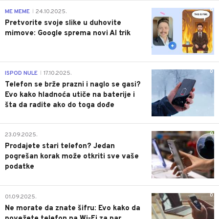
0
ME MEME
24.10.2025.
|
Pretvorite svoje slike u duhovite
mimove: Google sprema novi AI trik
0
ISPOD NULE
17.10.2025.
|
Telefon se brže prazni i naglo se gasi?
Evo kako hladnoća utiče na baterije i
šta da radite ako do toga dođe
0
23.09.2025.
Prodajete stari telefon? Jedan
pogrešan korak može otkriti sve vaše
podatke
0
01.09.2025.
Ne morate da znate šifru: Evo kako da
povežete telefon na Wi-Fi za par