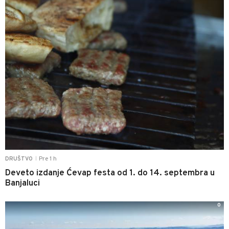
Pre 1 h
DRUŠTVO
|
Deveto izdanje Ćevap festa od 1. do 14. septembra u
Banjaluci
0