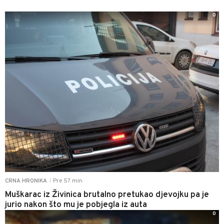
0
Pre 57 min
CRNA HRONIKA
|
Muškarac iz Živinica brutalno pretukao djevojku pa je
jurio nakon što mu je pobjegla iz auta
0