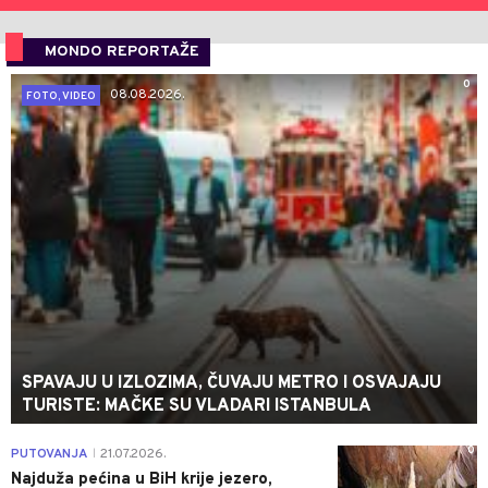
MONDO REPORTAŽE
0
08.08.2026.
FOTO, VIDEO
SPAVAJU U IZLOZIMA, ČUVAJU METRO I OSVAJAJU
TURISTE: MAČKE SU VLADARI ISTANBULA
0
PUTOVANJA
21.07.2026.
|
Najduža pećina u BiH krije jezero,