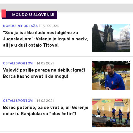
MONDO U SLOVENIJI
4
MONDO REPORTAŽA
16.02.2021.
|
"Socijalističko čudo nostalgično za
Jugoslavijom": Velenje je izgubilo naziv,
ali je u duši ostalo Titovo!
1
OSTALI SPORTOVI
14.02.2021.
|
Vujović poslije poraza na debiju: Igrači
Borca kasno shvatili da mogu!
3
OSTALI SPORTOVI
14.02.2021.
|
Borac potonuo, pa se vratio, ali Gorenje
dolazi u Banjaluku sa "plus četiri"!