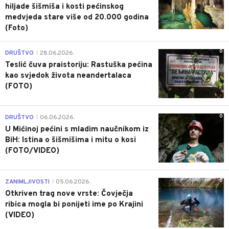
hiljade šišmiša i kosti pećinskog
medvjeda stare više od 20.000 godina
(Foto)
0
DRUŠTVO
28.06.2026.
|
Teslić čuva praistoriju: Rastuška pećina
kao svjedok života neandertalaca
(FOTO)
0
DRUŠTVO
06.06.2026.
|
U Mićinoj pećini s mladim naučnikom iz
BiH: Istina o šišmišima i mitu o kosi
(FOTO/VIDEO)
0
ZANIMLJIVOSTI
05.06.2026.
|
Otkriven trag nove vrste: Čovječja
ribica mogla bi ponijeti ime po Krajini
(VIDEO)