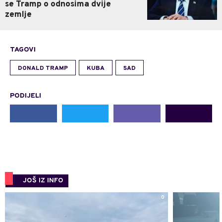
se Tramp o odnosima dvije
zemlje
TAGOVI
DONALD TRAMP
KUBA
SAD
PODIJELI
JOŠ IZ INFO
0