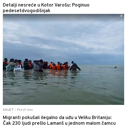
Detalji nesreće u Kotor Varošu: Poginuo
pedesetdvogodišnjak
0
Pre 21 min
SVIJET
|
Migranti pokušali ilegalno da uđu u Veliku Britaniju:
Čak 230 ljudi prešlo Lamanš u jednom malom čamcu