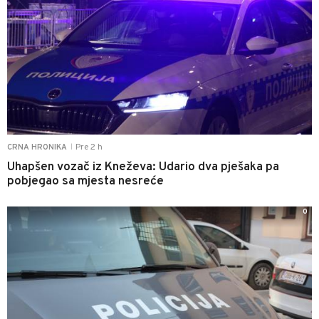
Pre 2 h
CRNA HRONIKA
|
Uhapšen vozač iz Kneževa: Udario dva pješaka pa
pobjegao sa mjesta nesreće
0