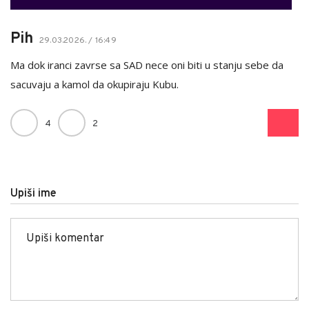
Pih
29.03.2026. / 16:49
Ma dok iranci zavrse sa SAD nece oni biti u stanju sebe da
sacuvaju a kamol da okupiraju Kubu.
4
2
Upiši ime