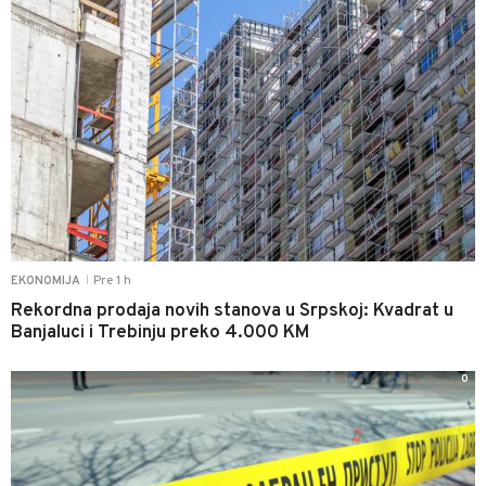
Pre 1 h
EKONOMIJA
|
Rekordna prodaja novih stanova u Srpskoj: Kvadrat u
Banjaluci i Trebinju preko 4.000 KM
0