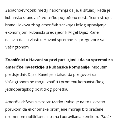
Zapadnoevropski mediji napominju da je, u situaciji kada je
kubansko stanovništvo teško pogođeno nestašicom struje,
hrane i lekova zbog američkih sankcija i lošeg upravljanja
ekonomijom, kubanski predsjednik Migel Dijaz-Kanel
najavio da su vlasti u Havani spremne za pregovore sa
Vašingtonom.
Zvaničnici u Havani su prvi put izjavili da su spremni za
američke investicije u kubanske kompanije
. Međutim,
predsjednik Dijaz-Kanel je istakao da pregovori sa
Vašingtonom ne mogu značiti i promenu komunističkog
jednopartijskog političkog poretka.
Američki državni sekretar Marko Rubio je na to uzvratio
porukom da ekonomske promjene moraju biti praćene
promenom političkog sistema i upravljanja zemljom.
"Ko je