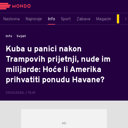
Naslovna
Najnovije
Info
Sport
Zabava
Magazin
M
Info
Svijet
Kuba u panici nakon
Trampovih prijetnji, nude im
milijarde: Hoće li Amerika
prihvatiti ponudu Havane?
29.03.2026. / 15:41