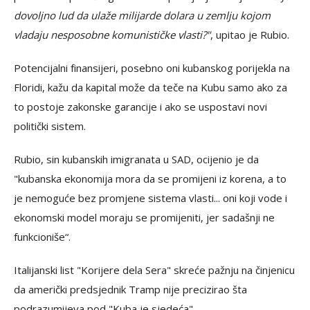
dovoljno lud da ulaže milijarde dolara u zemlju kojom
vladaju nesposobne komunističke vlasti?"
, upitao je Rubio.
Potencijalni finansijeri, posebno oni kubanskog porijekla na
Floridi, kažu da kapital može da teče na Kubu samo ako za
to postoje zakonske garancije i ako se uspostavi novi
politički sistem.
Rubio, sin kubanskih imigranata u SAD, ocijenio je da
"kubanska ekonomija mora da se promijeni iz korena, a to
je nemoguće bez promjene sistema vlasti... oni koji vode i
ekonomski model moraju se promijeniti, jer sadašnji ne
funkcioniše“.
Italijanski list "Korijere dela Sera" skreće pažnju na činjenicu
da američki predsjednik Tramp nije precizirao šta
podrazumijeva pod "Kuba je sjedeća".