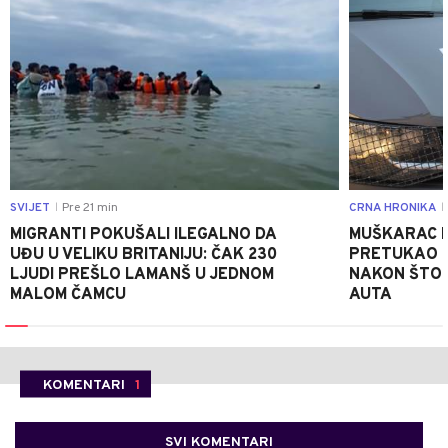
SVIJET
Pre 21 min
CRNA HRONIKA
|
|
MIGRANTI POKUŠALI ILEGALNO DA
MUŠKARAC I
UĐU U VELIKU BRITANIJU: ČAK 230
PRETUKAO D
LJUDI PREŠLO LAMANŠ U JEDNOM
NAKON ŠTO 
MALOM ČAMCU
AUTA
KOMENTARI
1
SVI KOMENTARI