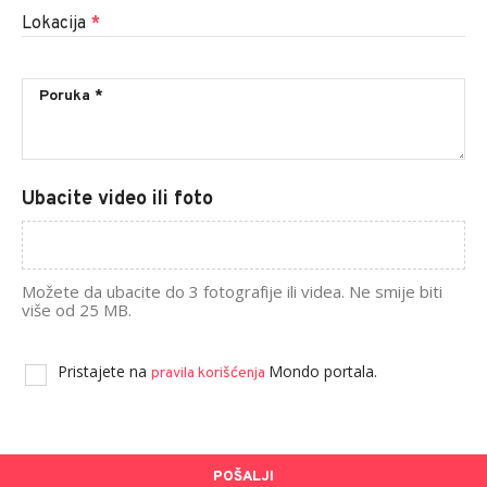
Lokacija
*
Ubacite video ili foto
Možete da ubacite do 3 fotografije ili videa. Ne smije biti
više od 25 MB.
Pristajete na
Mondo portala.
pravila korišćenja
POŠALJI