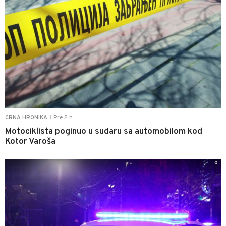
Pre 2 h
CRNA HRONIKA
|
Motociklista poginuo u sudaru sa automobilom kod
Kotor Varoša
0