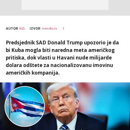
AUTOR
N.D.
1
IZVOR
mondo.rs
Predsjednik SAD Donald Trump upozorio je da
bi Kuba mogla biti naredna meta američkog
pritiska, dok vlasti u Havani nude milijarde
dolara odštete za nacionalizovanu imovinu
američkih kompanija.