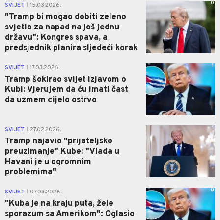
0
SVIJET
15.03.2026.
|
"Tramp bi mogao dobiti zeleno
svjetlo za napad na još jednu
državu": Kongres spava, a
predsjednik planira sljedeći korak
1
SVIJET
17.03.2026.
|
Tramp šokirao svijet izjavom o
Kubi: Vjerujem da ću imati čast
da uzmem cijelo ostrvo
1
SVIJET
27.02.2026.
|
Tramp najavio "prijateljsko
preuzimanje" Kube: "Vlada u
Havani je u ogromnim
problemima"
0
SVIJET
07.03.2026.
|
"Kuba je na kraju puta, žele
sporazum sa Amerikom": Oglasio