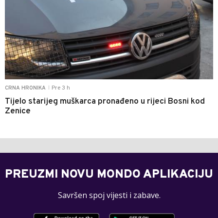
Pre 3 h
CRNA HRONIKA
|
Tijelo starijeg muškarca pronađeno u rijeci Bosni kod
Zenice
PREUZMI NOVU MONDO APLIKACIJU
Savršen spoj vijesti i zabave.