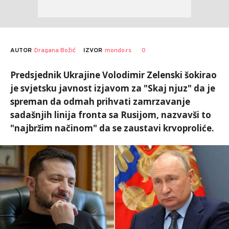
AUTOR
Dragana Božić
0
IZVOR
mondo.rs
Predsjednik Ukrajine Volodimir Zelenski šokirao
je svjetsku javnost izjavom za "Skaj njuz" da je
spreman da odmah prihvati zamrzavanje
sadašnjih linija fronta sa Rusijom, nazvavši to
"najbržim načinom" da se zaustavi krvoproliće.