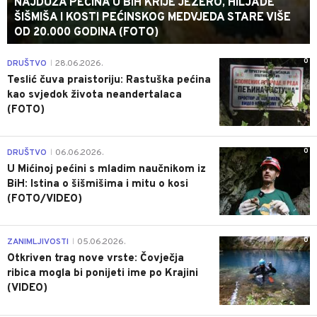
NAJDUŽA PEĆINA U BIH KRIJE JEZERO, HILJADE
ŠIŠMIŠA I KOSTI PEĆINSKOG MEDVJEDA STARE VIŠE
OD 20.000 GODINA (FOTO)
0
DRUŠTVO
28.06.2026.
|
Teslić čuva praistoriju: Rastuška pećina
kao svjedok života neandertalaca
(FOTO)
0
DRUŠTVO
06.06.2026.
|
U Mićinoj pećini s mladim naučnikom iz
BiH: Istina o šišmišima i mitu o kosi
(FOTO/VIDEO)
0
ZANIMLJIVOSTI
05.06.2026.
|
Otkriven trag nove vrste: Čovječja
ribica mogla bi ponijeti ime po Krajini
(VIDEO)