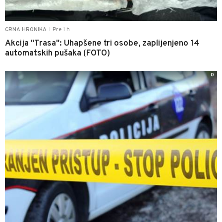
Pre 1 h
CRNA HRONIKA
|
Akcija "Trasa": Uhapšene tri osobe, zaplijenjeno 14
automatskih pušaka (FOTO)
0