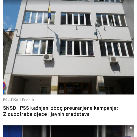
Pre 4 h
POLITIKA
|
SNSD i PSS kažnjeni zbog preuranjene kampanje:
Zloupotreba djece i javnih sredstava
0