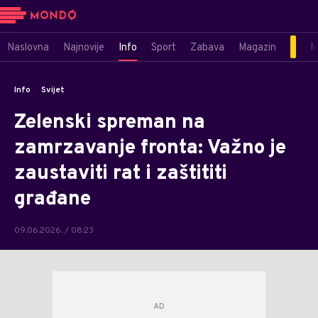
Naslovna
Najnovije
Info
Sport
Zabava
Magazin
M
Info
Svijet
Zelenski spreman na
zamrzavanje fronta: Važno je
zaustaviti rat i zaštititi
građane
09.06.2026. / 08:23