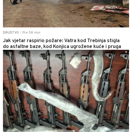
Pre 58 min
DRUŠTVO
|
Jak vjetar raspirio požare: Vatra kod Trebinja stigla
do asfaltne baze, kod Konjica ugrožene kuće i pruga
0