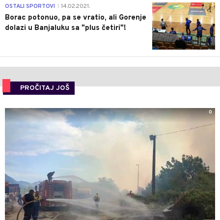
3
OSTALI SPORTOVI
14.02.2021.
|
Borac potonuo, pa se vratio, ali Gorenje
dolazi u Banjaluku sa "plus četiri"!
PROČITAJ JOŠ
0