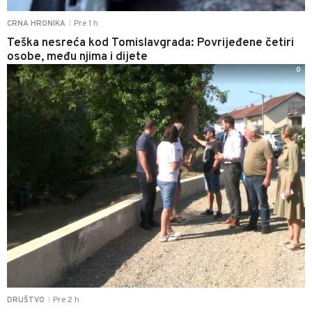
Pre 1 h
CRNA HRONIKA
|
Teška nesreća kod Tomislavgrada: Povrijeđene četiri
osobe, među njima i dijete
0
Pre 2 h
DRUŠTVO
|