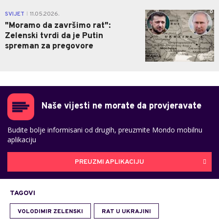
0
SVIJET
11.05.2026.
|
"Moramo da završimo rat":
Zelenski tvrdi da je Putin
spreman za pregovore
Naše vijesti ne morate da provjeravate
Budite bolje informisani od drugih, preuzmite Mondo mobilnu
aplikaciju
PREUZMI APLIKACIJU
TAGOVI
VOLODIMIR ZELENSKI
RAT U UKRAJINI