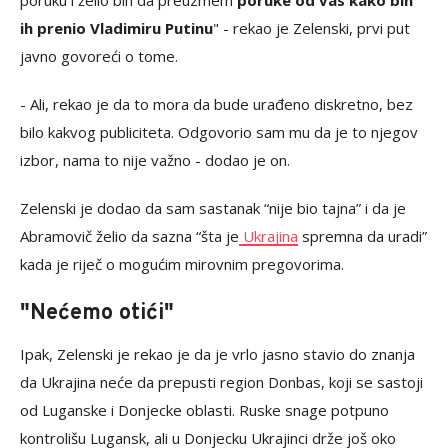
poruku i želio bih da preuzmem
poruke od vas kako bih
ih prenio Vladimiru Putinu
" - rekao je Zelenski, prvi put
javno govoreći o tome.
- Ali, rekao je da to mora da bude urađeno diskretno, bez
bilo kakvog publiciteta. Odgovorio sam mu da je to njegov
izbor, nama to nije važno - dodao je on.
Zelenski je dodao da sam sastanak “nije bio tajna” i da je
Abramovič želio da sazna “šta je
Ukrajina
spremna da uradi”
kada je riječ o mogućim mirovnim pregovorima.
"Nećemo otići"
Ipak, Zelenski je rekao je da je vrlo jasno stavio do znanja
da Ukrajina neće da prepusti region Donbas, koji se sastoji
od Luganske i Donjecke oblasti. Ruske snage potpuno
kontrolišu Lugansk, ali u Donjecku Ukrajinci drže još oko