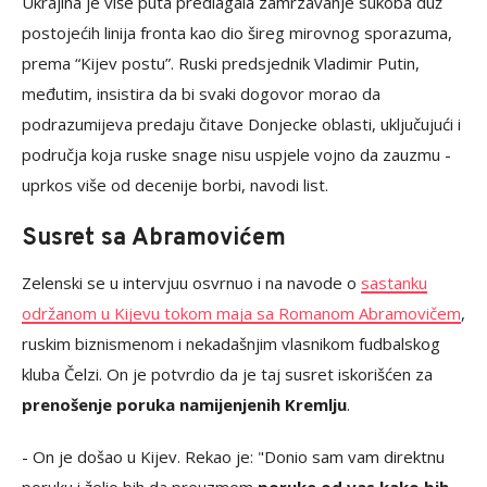
Ukrajina je više puta predlagala zamrzavanje sukoba duž
postojećih linija fronta kao dio šireg mirovnog sporazuma,
prema “Kijev postu”. Ruski predsjednik Vladimir Putin,
međutim, insistira da bi svaki dogovor morao da
podrazumijeva predaju čitave Donjecke oblasti, uključujući i
područja koja ruske snage nisu uspjele vojno da zauzmu -
uprkos više od decenije borbi, navodi list.
Susret sa Abramovićem
Zelenski se u intervjuu osvrnuo i na navode o
sastanku
održanom u Kijevu tokom maja sa Romanom Abramovičem
,
ruskim biznismenom i nekadašnjim vlasnikom fudbalskog
kluba Čelzi. On je potvrdio da je taj susret iskorišćen za
prenošenje poruka namijenjenih Kremlju
.
- On je došao u Kijev. Rekao je: "Donio sam vam direktnu