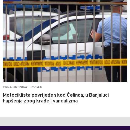
Pre 4 h
CRNA HRONIKA
|
Motociklista povrijeđen kod Čelinca, u Banjaluci
hapšenja zbog krađe i vandalizma