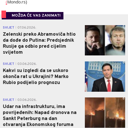
(
Mondo.rs)
MOŽDA ĆE VAS ZANIMATI
0
SVIJET
07.06.2026.
|
Zelenski preko Abramoviča htio
da dođe do Putina: Predsjednik
Rusije ga odbio pred cijelim
svijetom
0
SVIJET
03.06.2026.
|
Kakvi su izgledi da se uskoro
okonča rat u Ukrajini? Marko
Rubio podijelio prognozu
0
SVIJET
03.06.2026.
|
Udar na infrastrukturu, ima
povrijeđenih: Napad dronova na
Sankt Peterburg na dan
otvaranja Ekonomskog foruma