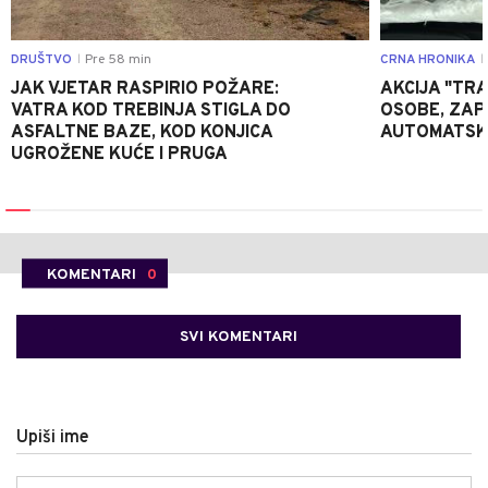
DRUŠTVO
Pre 58 min
CRNA HRONIKA
|
|
JAK VJETAR RASPIRIO POŽARE:
AKCIJA "TRA
VATRA KOD TREBINJA STIGLA DO
OSOBE, ZAP
ASFALTNE BAZE, KOD KONJICA
AUTOMATSKI
UGROŽENE KUĆE I PRUGA
KOMENTARI
0
SVI KOMENTARI
Upiši ime