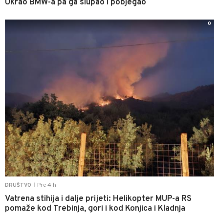
Ukrao BMW-a pa ga slupao i pobjegao
0
Pre 4 h
DRUŠTVO
|
Vatrena stihija i dalje prijeti: Helikopter MUP-a RS
pomaže kod Trebinja, gori i kod Konjica i Kladnja