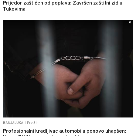
Prijedor zaštićen od poplava: Završen zaštitni zid u
Tukovima
0
Pre 3 h
BANJALUKA
|
Profesionalni kradljivac automobila ponovo uhapšen: