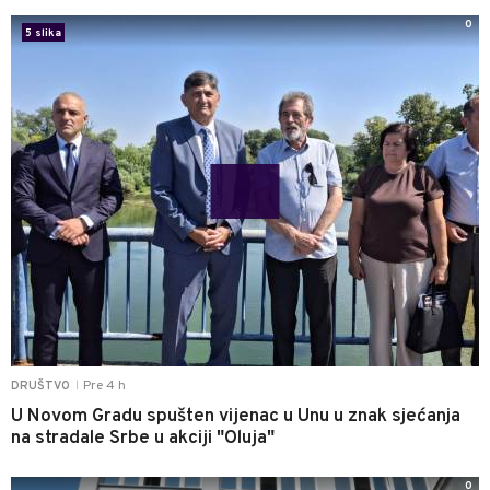
0
5 slika
Pre 4 h
DRUŠTVO
|
U Novom Gradu spušten vijenac u Unu u znak sjećanja
na stradale Srbe u akciji "Oluja"
0