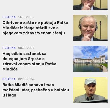
0
POLITIKA
14.05.2026.
|
Otkriveno zašto ne puštaju Ratka
Mladića: Iz Haga otkrili sve o
njegovom zdravstvenom stanju
0
POLITIKA
08.05.2026.
|
Hag odbio sastanak sa
delegacijom Srpske o
zdravstvenom stanju Ratka
Mladića
2
POLITIKA
02.05.2026.
|
Ratko Mladić ponovo imao
moždani udar, prebačen u bolnicu
u Hagu