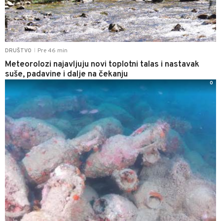
Pre 46 min
DRUŠTVO
|
Meteorolozi najavljuju novi toplotni talas i nastavak
suše, padavine i dalje na čekanju
0