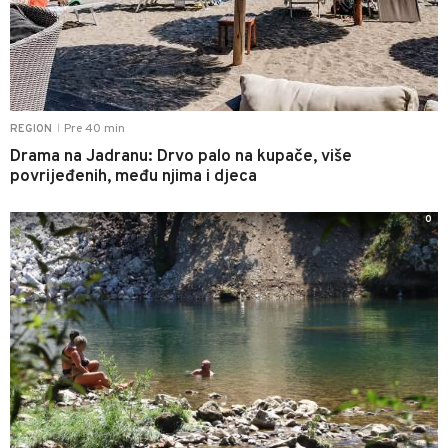
Pre 40 min
REGION
|
Drama na Jadranu: Drvo palo na kupače, više
povrijeđenih, među njima i djeca
0