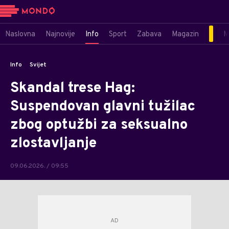
Naslovna
Najnovije
Info
Sport
Zabava
Magazin
M
Info
Svijet
Skandal trese Hag:
Suspendovan glavni tužilac
zbog optužbi za seksualno
zlostavljanje
09.06.2026. / 09:55