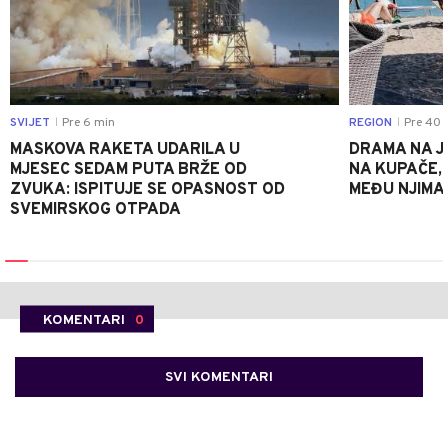
SVIJET
Pre 6 min
REGION
Pre 40 
|
|
MASKOVA RAKETA UDARILA U
DRAMA NA J
MJESEC SEDAM PUTA BRŽE OD
NA KUPAČE, 
ZVUKA: ISPITUJE SE OPASNOST OD
MEĐU NJIMA 
SVEMIRSKOG OTPADA
KOMENTARI
0
SVI KOMENTARI