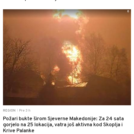
0
Pre 3 h
REGION
|
Požari bukte širom Sjeverne Makedonije: Za 24 sata
gorjelo na 25 lokacija, vatra još aktivna kod Skoplja i
Krive Palanke