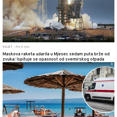
Pre 6 min
SVIJET
|
Maskova raketa udarila u Mjesec sedam puta brže od
zvuka: Ispituje se opasnost od svemirskog otpada
0