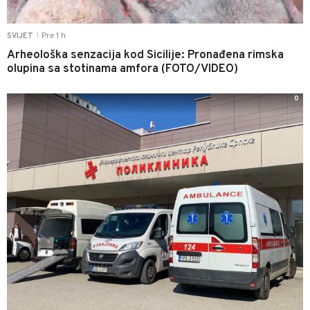
Pre 1 h
SVIJET
|
Arheološka senzacija kod Sicilije: Pronađena rimska
olupina sa stotinama amfora (FOTO/VIDEO)
0