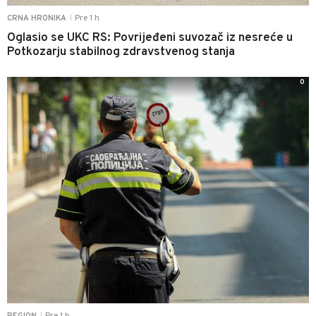
Pre 1 h
CRNA HRONIKA
|
Oglasio se UKC RS: Povrijeđeni suvozač iz nesreće u
Potkozarju stabilnog zdravstvenog stanja
0
Pre 1 h
REGION
|