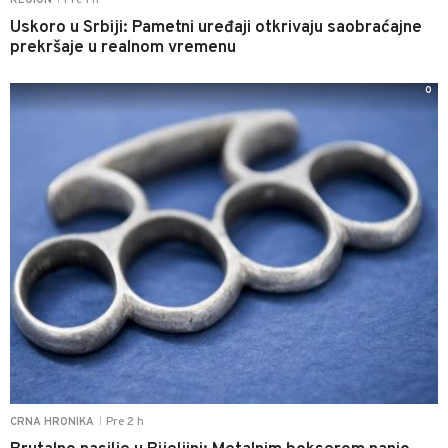
Uskoro u Srbiji: Pametni uređaji otkrivaju saobraćajne
prekršaje u realnom vremenu
0
Pre 2 h
CRNA HRONIKA
|