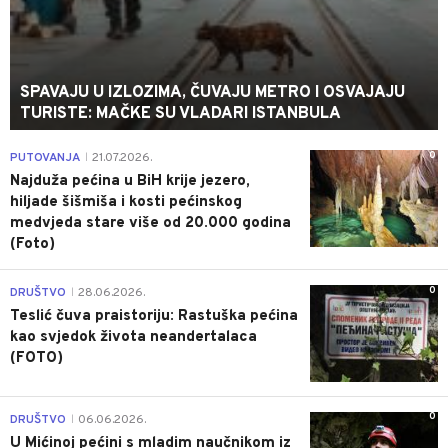
SPAVAJU U IZLOZIMA, ČUVAJU METRO I OSVAJAJU
TURISTE: MAČKE SU VLADARI ISTANBULA
0
PUTOVANJA
21.07.2026.
|
Najduža pećina u BiH krije jezero,
hiljade šišmiša i kosti pećinskog
medvjeda stare više od 20.000 godina
(Foto)
0
DRUŠTVO
28.06.2026.
|
Teslić čuva praistoriju: Rastuška pećina
kao svjedok života neandertalaca
(FOTO)
0
DRUŠTVO
06.06.2026.
|
U Mićinoj pećini s mladim naučnikom iz