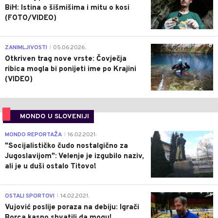
BiH: Istina o šišmišima i mitu o kosi
(FOTO/VIDEO)
0
ZANIMLJIVOSTI
05.06.2026.
|
Otkriven trag nove vrste: Čovječja
ribica mogla bi ponijeti ime po Krajini
(VIDEO)
MONDO U SLOVENIJI
4
MONDO REPORTAŽA
16.02.2021.
|
"Socijalističko čudo nostalgično za
Jugoslavijom": Velenje je izgubilo naziv,
ali je u duši ostalo Titovo!
1
OSTALI SPORTOVI
14.02.2021.
|
Vujović poslije poraza na debiju: Igrači
Borca kasno shvatili da mogu!