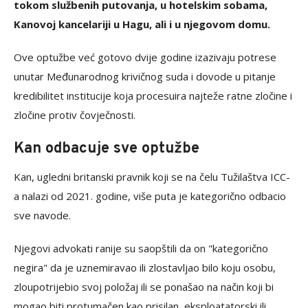
tokom službenih putovanja, u hotelskim sobama,
Kanovoj kancelariji u Hagu, ali i u njegovom domu.
Ove optužbe već gotovo dvije godine izazivaju potrese
unutar Međunarodnog krivičnog suda i dovode u pitanje
kredibilitet institucije koja procesuira najteže ratne zločine i
zločine protiv čovječnosti.
Kan odbacuje sve optužbe
Kan, ugledni britanski pravnik koji se na čelu Tužilaštva ICC-
a nalazi od 2021. godine, više puta je kategorično odbacio
sve navode.
Njegovi advokati ranije su saopštili da on "kategorično
negira" da je uznemiravao ili zlostavljao bilo koju osobu,
zloupotrijebio svoj položaj ili se ponašao na način koji bi
mogao biti protumačen kao prisilan, eksploatatorski ili