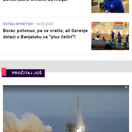
3
OSTALI SPORTOVI
14.02.2021.
|
Borac potonuo, pa se vratio, ali Gorenje
dolazi u Banjaluku sa "plus četiri"!
PROČITAJ JOŠ
0