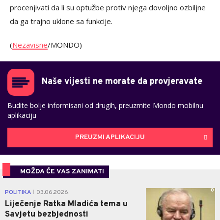
procenjivati da li su optužbe protiv njega dovoljno ozbiljne
da ga trajno uklone sa funkcije.
(
Nezavisne
/MONDO)
Naše vijesti ne morate da provjeravate
Budite bolje informisani od drugih, preuzmite Mondo mobilnu
aplikaciju
PREUZMI APLIKACIJU
MOŽDA ĆE VAS ZANIMATI
0
POLITIKA
03.06.2026.
|
Liječenje Ratka Mladića tema u
Savjetu bezbjednosti