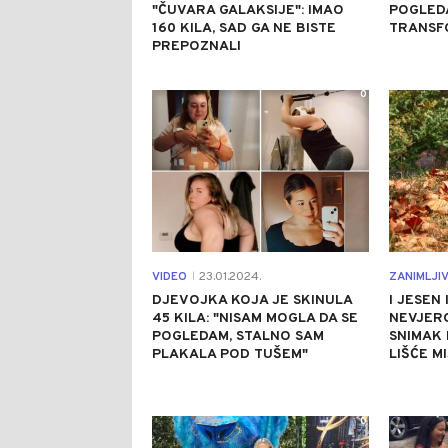
"ČUVARA GALAKSIJE": IMAO
POGLED
160 KILA, SAD GA NE BISTE
TRANSF
PREPOZNALI
0
VIDEO
23.01.2024.
ZANIMLJI
|
DJEVOJKA KOJA JE SKINULA
I JESEN 
45 KILA: "NISAM MOGLA DA SE
NEVJER
POGLEDAM, STALNO SAM
SNIMAK 
PLAKALA POD TUŠEM"
LIŠĆE M
0