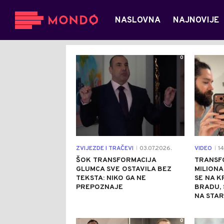
NASLOVNA
NAJNOVIJE
0
ZVIJEZDE I TRAČEVI
03.07.2026.
VIDEO
14
|
|
ŠOK TRANSFORMACIJA
TRANSF
GLUMCA SVE OSTAVILA BEZ
MILIONA
TEKSTA: NIKO GA NE
SE NA K
PREPOZNAJE
BRADU, 
NA STA
0