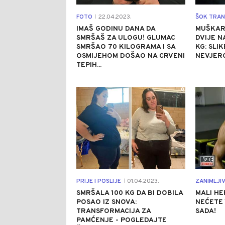
FOTO
22.04.2023.
ŠOK TRAN
|
IMAŠ GODINU DANA DA
MUŠKARA
SMRŠAŠ ZA ULOGU! GLUMAC
DVIJE N
SMRŠAO 70 KILOGRAMA I SA
KG: SLIK
OSMIJEHOM DOŠAO NA CRVENI
NEVJER
TEPIH...
0
PRIJE I POSLIJE
01.04.2023.
ZANIMLJI
|
SMRŠALA 100 KG DA BI DOBILA
MALI HE
POSAO IZ SNOVA:
NEĆETE 
TRANSFORMACIJA ZA
SADA!
PAMĆENJE - POGLEDAJTE