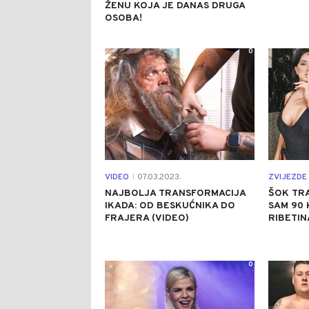
ŽENU KOJA JE DANAS DRUGA
OSOBA!
0
VIDEO
07.03.2023.
ZVIJEZDE 
|
NAJBOLJA TRANSFORMACIJA
ŠOK TRA
IKADA: OD BESKUĆNIKA DO
SAM 90 
FRAJERA (VIDEO)
RIBETIN
0