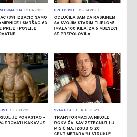
SFORMACIJA
11.04.2023.
PRE I POSLE
08.04.2023.
|
|
C (39) IZBACIO SAMO
ODLUČILA SAM DA RASKINEM
AMIRNICE I SMRŠAO 63
SA SVOJIM STARIM TIJELOM!
E PRIJE I POSLIJE
IMALA 100 KILA, ZA 6 MJESECI
OVATNE
SE PREPOLOVILA
0
0
VOSTI
30.03.2023.
SVAKA ČAST!
16.03.2023.
|
|
RKUL JE PORASTAO -
TRANSFORMACIJA NIKOLE
VJEROVATI KAKAV JE
ROKVIĆA: SAV ZETEGNUT I U
MIŠIĆIMA, IZGUBIO 20
CENTIMETARA "U STRUKU"