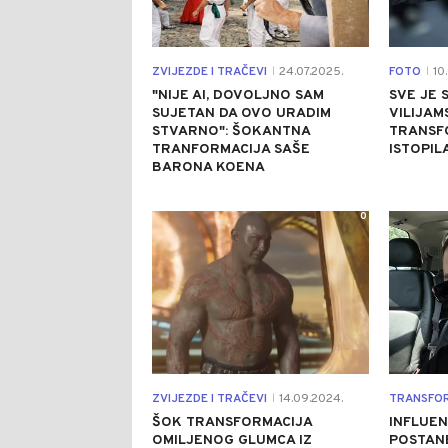
ZVIJEZDE I TRAČEVI
24.07.2025.
FOTO
10.
|
|
"NIJE AI, DOVOLJNO SAM
SVE JE 
SUJETAN DA OVO URADIM
VILIJAM
STVARNO": ŠOKANTNA
TRANSFO
TRANFORMACIJA SAŠE
ISTOPIL
BARONA KOENA
0
ZVIJEZDE I TRAČEVI
14.09.2024.
TRANSFO
|
ŠOK TRANSFORMACIJA
INFLUEN
OMILJENOG GLUMCA IZ
POSTANE