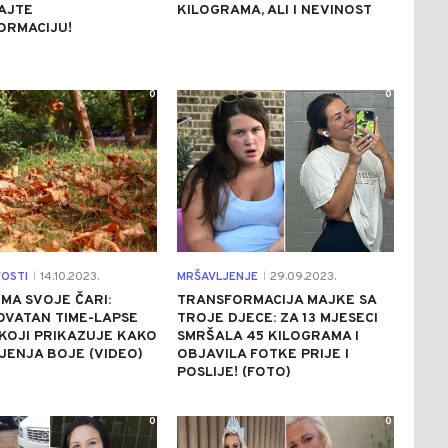
AJTE
KILOGRAMA, ALI I NEVINOST
ORMACIJU!
0
0
VOSTI
14.10.2023.
MRŠAVLJENJE
29.09.2023.
|
|
IMA SVOJE ČARI:
TRANSFORMACIJA MAJKE SA
OVATAN TIME-LAPSE
TROJE DJECE: ZA 13 MJESECI
KOJI PRIKAZUJE KAKO
SMRŠALA 45 KILOGRAMA I
IJENJA BOJE (VIDEO)
OBJAVILA FOTKE PRIJE I
POSLIJE! (FOTO)
0
0