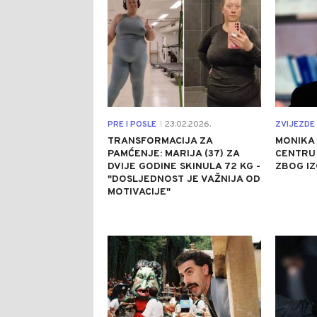
PRE I POSLE
23.02.2026.
ZVIJEZDE 
|
TRANSFORMACIJA ZA
MONIKA 
PAMĆENJE: MARIJA (37) ZA
CENTRU 
DVIJE GODINE SKINULA 72 KG -
ZBOG I
"DOSLJEDNOST JE VAŽNIJA OD
MOTIVACIJE"
0