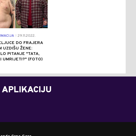
RMACIJA
29.11.2022.
|
ELJUCE DO FRAJERA
M UZDIŠU ŽENE:
LO PITANJE "TATA,
I UMRIJETI?" (FOTO)
 APLIKACIJU