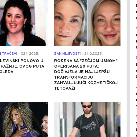
I TRAČEVI
02.11.2025.
ZANIMLJIVOSTI
21.10.2025.
|
|
LEVINSKI PONOVO U
ROĐENA SA "ZEČJOM USNOM",
PAŽNJE, OVOG PUTA
OPERISANA 20 PUTA:
ZGLEDA
DOŽIVJELA JE NAJLJEPŠU
TRANSFORMACIJU
ZAHVALJUJUĆI KOZMETIČKOJ
TETOVAŽI
0
0