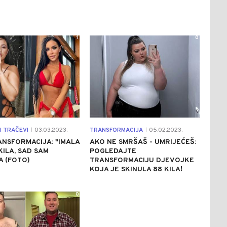
1
0
I TRAČEVI
03.03.2023.
TRANSFORMACIJA
05.02.2023.
|
|
NSFORMACIJA: "IMALA
AKO NE SMRŠAŠ - UMRIJEĆEŠ:
KILA, SAD SAM
POGLEDAJTE
A (FOTO)
TRANSFORMACIJU DJEVOJKE
KOJA JE SKINULA 88 KILA!
0