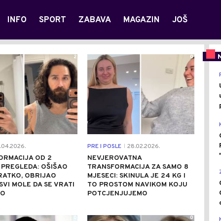
INFO
SPORT
ZABAVA
MAGAZIN
JOŠ
2
0
.04.2026.
PRE I POSLE
28.02.2026.
|
ORMACIJA OD 2
NEVJEROVATNA
 PREGLEDA: OŠIŠAO
TRANSFORMACIJA ZA SAMO 8
RATKO, OBRIJAO
MJESECI: SKINULA JE 24 KG I
SVI MOLE DA SE VRATI
TO PROSTOM NAVIKOM KOJU
RO
POTCJENJUJEMO
0
0