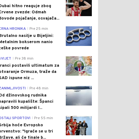
Dubai hitno reaguje zbog
Crvene zvezde: Odmah
dovode pojačanje, osvajača...
0
CRNA HRONIKA
Pre 25 min
|
Brutalno nasilje u Bijeljini:
Metalnim bokserom nanio
teške povrede
0
SVIJET
Pre 38 min
|
Iranci postavili ultimatum za
otvaranje Ormuza, traže da
SAD ispune niz ...
0
ZANIMLJIVOSTI
Pre 48 min
|
Od džinovskog rudnika
napravili kupalište: Španci
sipali 500 milijardi l...
0
OSTALI SPORTOVI
Pre 55 min
|
Srbija hoće Evropsko
prvenstvo: "Igraće se u tri
države, ali će finale b...