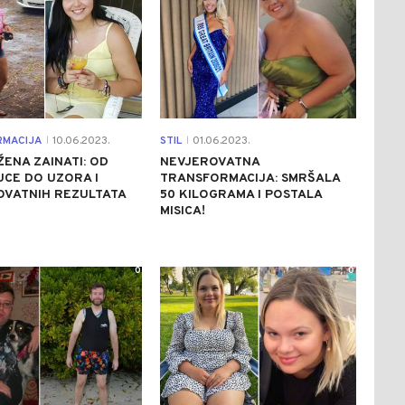
RMACIJA
10.06.2023.
STIL
01.06.2023.
|
|
ŽENA ZAINATI: OD
NEVJEROVATNA
CE DO UZORA I
TRANSFORMACIJA: SMRŠALA
OVATNIH REZULTATA
50 KILOGRAMA I POSTALA
MISICA!
0
0