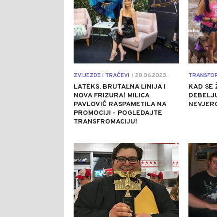
ZVIJEZDE I TRAČEVI
20.06.2023.
TRANSFO
|
LATEKS, BRUTALNA LINIJA I
KAD SE 
NOVA FRIZURA! MILICA
DEBELJU
PAVLOVIĆ RASPAMETILA NA
NEVJER
PROMOCIJI - POGLEDAJTE
TRANSFROMACIJU!
0