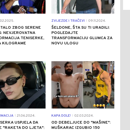
02.2025.
ZVIJEZDE I TRAČEVI
09.11.2024.
|
STALO ZBOG SERENE
ŠELDONE, ŠTA SU TI URADILI:
S: NEVJEROVATNA
POGLEDAJTE
RMACIJA TENISERKE,
TRANSFORMACIJU GLUMCA ZA
A KILOGRAME
NOVU ULOGU
0
0
RMACIJA
21.06.2024.
KAPA DOLE!
02.03.2024.
|
|
SERKA USPJELA DA
OD DEBELJUCE DO "MAŠINE":
 "RAKETA DO LJETA":
MUŠKARAC IZGUBIO 150