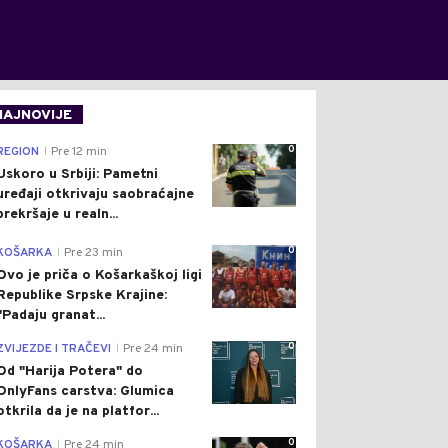
NAJNOVIJE
0
REGION
Pre 12 min
|
Uskoro u Srbiji: Pametni
uređaji otkrivaju saobraćajne
prekršaje u realn...
0
KOŠARKA
Pre 23 min
|
Ovo je priča o Košarkaškoj ligi
Republike Srpske Krajine:
"Padaju granat...
0
ZVIJEZDE I TRAČEVI
Pre 24 min
|
Od "Harija Potera" do
OnlyFans carstva: Glumica
otkrila da je na platfor...
0
KOŠARKA
Pre 24 min
|