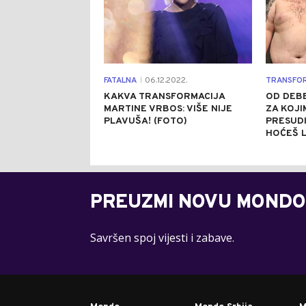
FATALNA
06.12.2022.
TRANSFO
|
KAKVA TRANSFORMACIJA
OD DEB
MARTINE VRBOS: VIŠE NIJE
ZA KOJI
PLAVUŠA! (FOTO)
PRESUDI
HOĆEŠ L
PREUZMI NOVU MONDO
Savršen spoj vijesti i zabave.