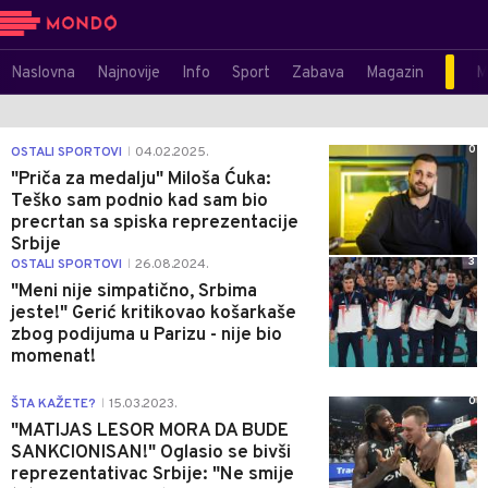
Naslovna
Najnovije
Info
Sport
Zabava
Magazin
M
0
OSTALI SPORTOVI
04.02.2025.
|
"Priča za medalju" Miloša Ćuka:
Teško sam podnio kad sam bio
precrtan sa spiska reprezentacije
Srbije
3
OSTALI SPORTOVI
26.08.2024.
|
"Meni nije simpatično, Srbima
jeste!" Gerić kritikovao košarkaše
zbog podijuma u Parizu - nije bio
momenat!
0
ŠTA KAŽETE?
15.03.2023.
|
"MATIJAS LESOR MORA DA BUDE
SANKCIONISAN!" Oglasio se bivši
reprezentativac Srbije: "Ne smije