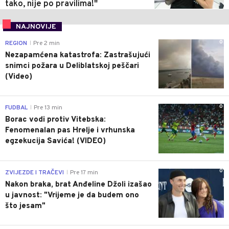
tako, nije po pravilima!"
NAJNOVIJE
0
REGION
Pre 2 min
|
Nezapamćena katastrofa: Zastrašujući
snimci požara u Deliblatskoj peščari
(Video)
0
FUDBAL
Pre 13 min
|
Borac vodi protiv Vitebska:
Fenomenalan pas Hrelje i vrhunska
egzekucija Savića! (VIDEO)
0
ZVIJEZDE I TRAČEVI
Pre 17 min
|
Nakon braka, brat Anđeline Džoli izašao
u javnost: "Vrijeme je da budem ono
što jesam"