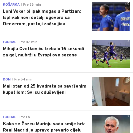
0
KOŠARKA
Pre 38 min
|
Loni Voker bi ipak mogao u Partizan:
Isplivali novi detalji ugovora sa
Denverom, postoji začkoljica
0
FUDBAL
Pre 42 min
|
Mihajlu Cvetkoviću trebalo 16 sekundi
za gol, najbrži u Evropi ove sezone
0
DOM
Pre 54 min
|
Mali stan od 25 kvadrata sa savršenim
kupatilom: Svi su oduševljeni
0
FUDBAL
Pre 1 h
|
Kako se Žozeu Murinju sada smije brk:
Real Madrid je upravo prevario cijelu