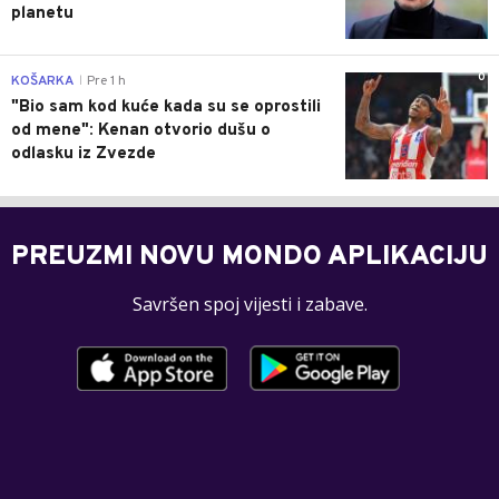
planetu
0
KOŠARKA
Pre 1 h
|
"Bio sam kod kuće kada su se oprostili
od mene": Kenan otvorio dušu o
odlasku iz Zvezde
PREUZMI NOVU MONDO APLIKACIJU
Savršen spoj vijesti i zabave.