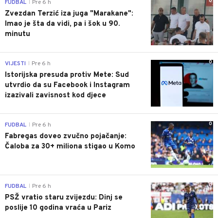
0
FUDBAL
Pre 6 h
|
Zvezdan Terzić iza juga "Marakane":
Imao je šta da vidi, pa i šok u 90.
minutu
0
VIJESTI
Pre 6 h
|
Istorijska presuda protiv Mete: Sud
utvrdio da su Facebook i Instagram
izazivali zavisnost kod djece
0
FUDBAL
Pre 6 h
|
Fabregas doveo zvučno pojačanje:
Čaloba za 30+ miliona stigao u Komo
0
FUDBAL
Pre 6 h
|
PSŽ vratio staru zvijezdu: Dinj se
poslije 10 godina vraća u Pariz