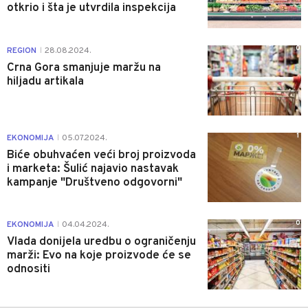
otkrio i šta je utvrdila inspekcija
0
REGION
28.08.2024.
|
Crna Gora smanjuje maržu na
hiljadu artikala
1
EKONOMIJA
05.07.2024.
|
Biće obuhvaćen veći broj proizvoda
i marketa: Šulić najavio nastavak
kampanje "Društveno odgovorni"
0
EKONOMIJA
04.04.2024.
|
Vlada donijela uredbu o ograničenju
marži: Evo na koje proizvode će se
odnositi