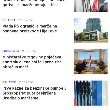
proći": Vlada RS donijela odluku o
gorivu, ali marže ostaju iste
0
POLITIKA
12.03.2026.
|
Vlada RS ograničila marže na
osnovne proizvode i lijekove
0
EKONOMIJA
11.03.2026.
|
Ministarstvo trgovine pojačava
kontrolu cijena nafte i precizira
obračun marži
0
DRUŠTVO
11.03.2026.
|
Prve kazne za benzinske pumpe u
Srpskoj: Pet puta prekršena
Uredba o maržama