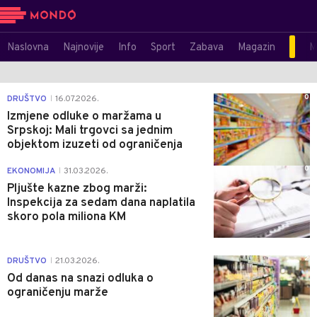
Naslovna
Najnovije
Info
Sport
Zabava
Magazin
M
0
DRUŠTVO
16.07.2026.
|
Izmjene odluke o maržama u
Srpskoj: Mali trgovci sa jednim
objektom izuzeti od ograničenja
0
EKONOMIJA
31.03.2026.
|
Pljušte kazne zbog marži:
Inspekcija za sedam dana naplatila
skoro pola miliona KM
2
DRUŠTVO
21.03.2026.
|
Od danas na snazi odluka o
ograničenju marže