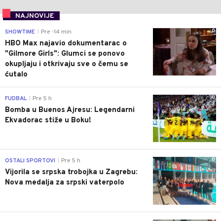
NAJNOVIJE
0
SHOWTIME
Pre -14 min
|
HBO Max najavio dokumentarac o
"Gilmore Girls": Glumci se ponovo
okupljaju i otkrivaju sve o čemu se
ćutalo
0
FUDBAL
Pre 5 h
|
Bomba u Buenos Ajresu: Legendarni
Ekvadorac stiže u Boku!
0
OSTALI SPORTOVI
Pre 5 h
|
Vijorila se srpska trobojka u Zagrebu:
Nova medalja za srpski vaterpolo