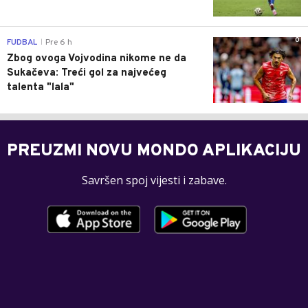
0
FUDBAL
Pre 6 h
|
Zbog ovoga Vojvodina nikome ne da
Sukačeva: Treći gol za najvećeg
talenta "lala"
PREUZMI NOVU MONDO APLIKACIJU
Savršen spoj vijesti i zabave.