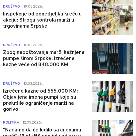
1
DRUŠTVO
19.03.2026.
|
Inspekcije od ponedjeljka kreću u
akciju: Stroga kontrola marži u
trgovinama Srpske
0
DRUŠTVO
16.03.2026.
|
Zbog nepoštovanja marži kažnjene
pumpe širom Srpske: Izrečene
kazne veće od 848.000 KM
4
DRUŠTVO
13.03.2026.
|
Izrečene kazne od 666.000 KM:
Objavljena imena pumpi koje su
prekršile ograničenje marži na
gorivo
1
POLITIKA
12.03.2026.
|
"Nadamo da će ludilo sa cijenama