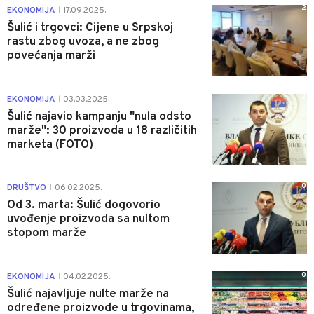
2
EKONOMIJA
17.09.2025.
|
Šulić i trgovci: Cijene u Srpskoj
rastu zbog uvoza, a ne zbog
povećanja marži
2
EKONOMIJA
03.03.2025.
|
Šulić najavio kampanju "nula odsto
marže": 30 proizvoda u 18 različitih
marketa (FOTO)
0
DRUŠTVO
06.02.2025.
|
Od 3. marta: Šulić dogovorio
uvođenje proizvoda sa nultom
stopom marže
0
EKONOMIJA
04.02.2025.
|
Šulić najavljuje nulte marže na
određene proizvode u trgovinama,