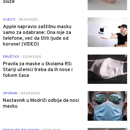
služe
0
VIJESTI
28.09.2020.
|
Apple napravio zaštitnu masku
samo za odabrane: Ona nije za
telefone, već da štiti ljude od
korone! (VIDEO)
0
DRUŠTVO
23.09.2020.
|
Pravila za maske u školama RS:
Stariji učenici treba da ih nose i
tokom časa
0
UPORAN
04.09.2020.
|
Nastavnik u Modriči odbija da nosi
masku
0