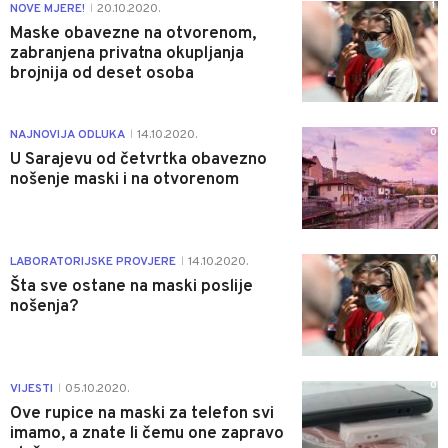
1
NOVE MJERE!
20.10.2020.
|
Maske obavezne na otvorenom,
zabranjena privatna okupljanja
brojnija od deset osoba
0
NAJNOVIJA ODLUKA
14.10.2020.
|
U Sarajevu od četvrtka obavezno
nošenje maski i na otvorenom
0
LABORATORIJSKE PROVJERE
14.10.2020.
|
Šta sve ostane na maski poslije
nošenja?
0
VIJESTI
05.10.2020.
|
Ove rupice na maski za telefon svi
imamo, a znate li čemu one zapravo