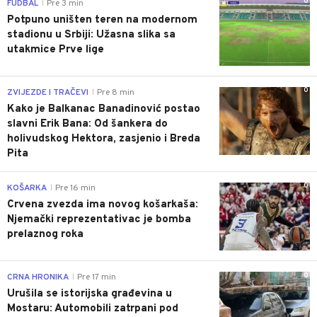
0
FUDBAL
Pre 3 min
|
Potpuno uništen teren na modernom
stadionu u Srbiji: Užasna slika sa
utakmice Prve lige
0
ZVIJEZDE I TRAČEVI
Pre 8 min
|
Kako je Balkanac Banadinović postao
slavni Erik Bana: Od šankera do
holivudskog Hektora, zasjenio i Breda
Pita
0
KOŠARKA
Pre 16 min
|
Crvena zvezda ima novog košarkaša:
Njemački reprezentativac je bomba
prelaznog roka
0
CRNA HRONIKA
Pre 17 min
|
Urušila se istorijska građevina u
Mostaru: Automobili zatrpani pod