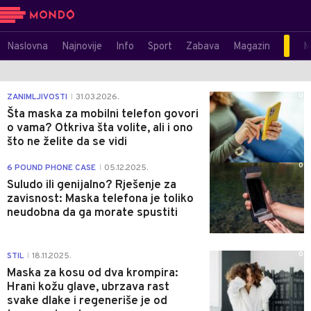
Naslovna
Najnovije
Info
Sport
Zabava
Magazin
M
0
ZANIMLJIVOSTI
31.03.2026.
|
Šta maska za mobilni telefon govori
o vama? Otkriva šta volite, ali i ono
što ne želite da se vidi
0
6 POUND PHONE CASE
05.12.2025.
|
Suludo ili genijalno? Rješenje za
zavisnost: Maska telefona je toliko
neudobna da ga morate spustiti
0
STIL
18.11.2025.
|
Maska za kosu od dva krompira:
Hrani kožu glave, ubrzava rast
svake dlake i regeneriše je od