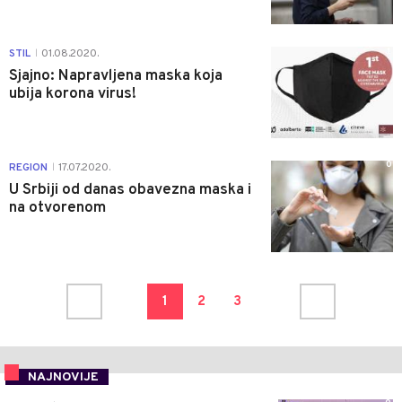
1
STIL
01.08.2020.
|
Sjajno: Napravljena maska koja
ubija korona virus!
0
REGION
17.07.2020.
|
U Srbiji od danas obavezna maska i
na otvorenom
1
2
3
NAJNOVIJE