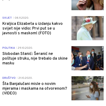
0
SVIJET
08.11.2020.
|
Kraljica Elizabeta u izdanju kakvo
svijet nije vidio: Prvi put se u
javnosti s maskom! (FOTO)
2
POLITIKA
29.10.2020.
|
Slobodan Stanić: Šeranić ne
poštuje struku, nije trebalo da skine
masku
0
DRUŠTVO
21.10.2020.
|
Šta Banjalučani misle o novim
mjerama i maskama na otvorenom?
(VIDEO)