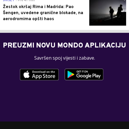
SVIJET
Pre 47 min
|
Žestok okršaj Rima i Madrida: Pao
Šengen, uvedene granične blokade, na
aerodromima opšti haos
PREUZMI NOVU MONDO APLIKACIJU
Savršen spoj vijesti i zabave.