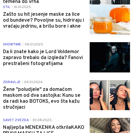
temena do vrha
0
STIL
16.10.2025.
|
Zašto su hit jesenje maske za lice
od bundeve? Povoljne su, hidriraju i
vraćaju jedrinu, a brišu bore i akne
0
SHOWTIME
08.01.2025.
|
Da li znate kako je Lord Voldemor
zapravo trebalo da izgleda? Fanovi
prestrašeni fotografijama
0
ZDRAVLJE
09.01.2024.
|
Žene "poludjele" za domaćom
maskom od dva sastojka: Kunu se
da radi kao BOTOKS, evo šta kažu
stručnjaci
0
SAVET ZVEZDA
30.08.2023.
|
Najljepša MENEKENKA otkrilaKAKO