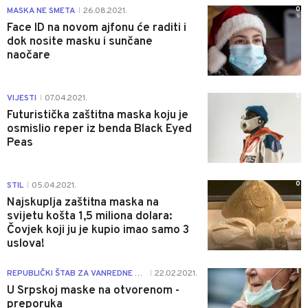
0
MASKA NE SMETA
26.08.2021.
|
Face ID na novom ajfonu će raditi i
dok nosite masku i sunčane
naočare
0
VIJESTI
07.04.2021.
|
Futuristička zaštitna maska koju je
osmislio reper iz benda Black Eyed
Peas
0
STIL
05.04.2021.
|
Najskuplja zaštitna maska na
svijetu košta 1,5 miliona dolara:
Čovjek koji ju je kupio imao samo 3
uslova!
1
REPUBLIČKI ŠTAB ZA VANREDNE SITUACIJE
22.02.2021.
|
U Srpskoj maske na otvorenom -
preporuka