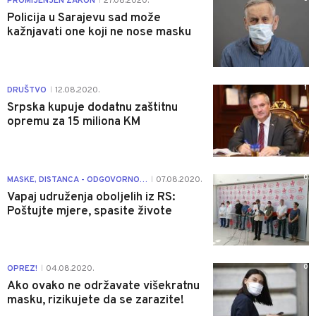
PROMIJENJEN ZAKON
27.08.2020.
|
Policija u Sarajevu sad može
kažnjavati one koji ne nose masku
1
DRUŠTVO
12.08.2020.
|
Srpska kupuje dodatnu zaštitnu
opremu za 15 miliona KM
0
MASKE, DISTANCA - ODGOVORNOST!
07.08.2020.
|
Vapaj udruženja oboljelih iz RS:
Poštujte mjere, spasite živote
0
OPREZ!
04.08.2020.
|
Ako ovako ne održavate višekratnu
masku, rizikujete da se zarazite!