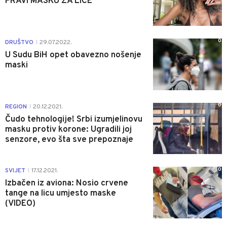
PRAVI MASKU ZA LICE
0
DRUŠTVO
29.07.2022.
|
U Sudu BiH opet obavezno nošenje
maski
0
REGION
20.12.2021.
|
Čudo tehnologije! Srbi izumjelinovu
masku protiv korone: Ugradili joj
senzore, evo šta sve prepoznaje
0
SVIJET
17.12.2021.
|
Izbačen iz aviona: Nosio crvene
tange na licu umjesto maske
(VIDEO)