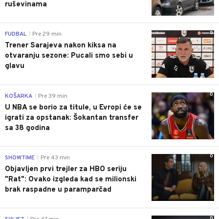
ruševinama
0
FUDBAL
Pre 29 min
|
Trener Sarajeva nakon kiksa na
otvaranju sezone: Pucali smo sebi u
glavu
0
KOŠARKA
Pre 39 min
|
U NBA se borio za titule, u Evropi će se
igrati za opstanak: Šokantan transfer
sa 38 godina
0
SHOWTIME
Pre 43 min
|
Objavljen prvi trejler za HBO seriju
"Rat": Ovako izgleda kad se milionski
brak raspadne u paramparčad
0