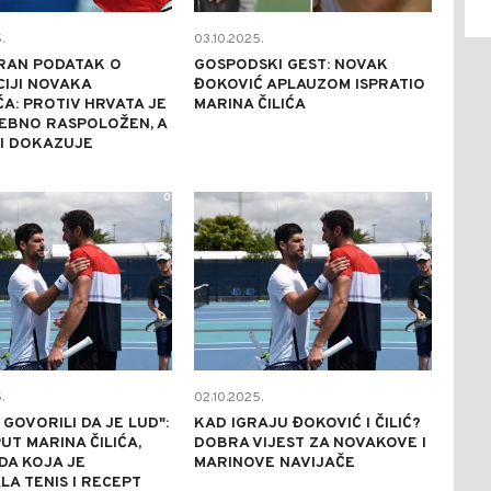
.
03.10.2025.
RAN PODATAK O
GOSPODSKI GEST: NOVAK
IJI NOVAKA
ĐOKOVIĆ APLAUZOM ISPRATIO
A: PROTIV HRVATA JE
MARINA ČILIĆA
EBNO RASPOLOŽEN, A
I DOKAZUJE
0
1
.
02.10.2025.
 GOVORILI DA JE LUD":
KAD IGRAJU ĐOKOVIĆ I ČILIĆ?
UT MARINA ČILIĆA,
DOBRA VIJEST ZA NOVAKOVE I
DA KOJA JE
MARINOVE NAVIJAČE
A TENIS I RECEPT