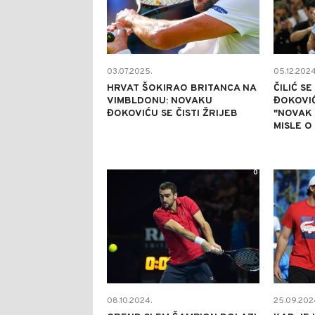
03.07.2025.
05.12.2024
HRVAT ŠOKIRAO BRITANCA NA
ČILIĆ S
VIMBLDONU: NOVAKU
ĐOKOVIĆ
ĐOKOVIĆU SE ČISTI ŽRIJEB
"NOVAK 
MISLE O
0
08.10.2024.
25.09.202