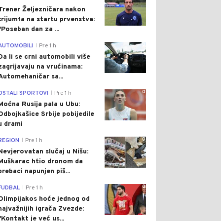
Trener Željezničara nakon
trijumfa na startu prvenstva:
"Poseban dan za ...
0
AUTOMOBILI
Pre 1 h
|
Da li se crni automobili više
zagrijavaju na vrućinama:
Automehaničar sa...
0
OSTALI SPORTOVI
Pre 1 h
|
Moćna Rusija pala u Ubu:
Odbojkašice Srbije pobijedile
u drami
0
REGION
Pre 1 h
|
Nevjerovatan slučaj u Nišu:
Muškarac htio dronom da
prebaci napunjen piš...
0
FUDBAL
Pre 1 h
|
Olimpijakos hoće jednog od
najvažnijih igrača Zvezde:
"Kontakt je već us...