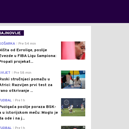
NAJNOVIJE
0
KOŠARKA
Pre 54 min
|
Ništa od Evrolige, poslije
Zvezde u FIBA Ligu šampiona:
Propali projekat...
0
SVIJET
Pre 58 min
|
Ruski stručnjaci pomažu u
Africi: Razvijen prvi test za
rano otkrivanje ...
0
FUDBAL
Pre 1 h
|
Puzigaća poslije poraza BSK-
a u istorijskom meču: Moglo je
da ode i na j...
0
FUDBAL
Pre 1 h
|