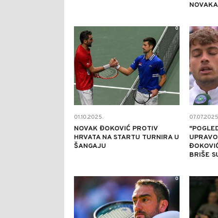
NOVAKA
0
01.10.2025.
07.07.2025
NOVAK ĐOKOVIĆ PROTIV
"POGLE
HRVATA NA STARTU TURNIRA U
UPRAVO 
ŠANGAJU
ĐOKOVIĆ
BRIŠE S
0