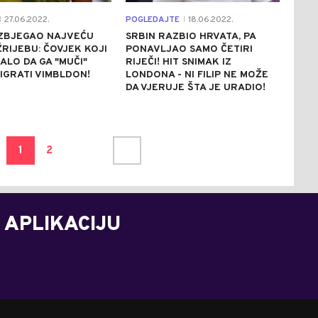
27.06.2022.
POGLEDAJTE
18.06.2022.
|
|
IZBJEGAO NAJVEĆU
SRBIN RAZBIO HRVATA, PA
ŽRIJEBU: ČOVJEK KOJI
PONAVLJAO SAMO ČETIRI
ALO DA GA "MUČI"
RIJEČI! HIT SNIMAK IZ
 IGRATI VIMBLDON!
LONDONA - NI FILIP NE MOŽE
DA VJERUJE ŠTA JE URADIO!
1
2
 APLIKACIJU