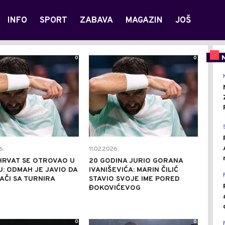
INFO
SPORT
ZABAVA
MAGAZIN
JOŠ
0
0
6.
11.02.2026.
HRVAT SE OTROVAO U
20 GODINA JURIO GORANA
: ODMAH JE JAVIO DA
IVANIŠEVIĆA: MARIN ČILIĆ
AČI SA TURNIRA
STAVIO SVOJE IME PORED
ĐOKOVIĆEVOG
0
0