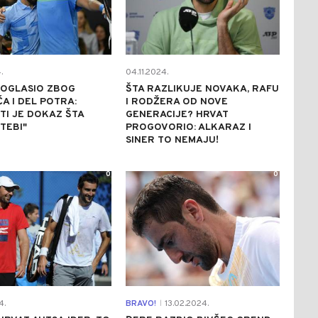
.
04.11.2024.
E OGLASIO ZBOG
ŠTA RAZLIKUJE NOVAKA, RAFU
A I DEL POTRA:
I RODŽERA OD NOVE
TI JE DOKAZ ŠTA
GENERACIJE? HRVAT
 TEBI"
PROGOVORIO: ALKARAZ I
SINER TO NEMAJU!
0
0
4.
BRAVO!
13.02.2024.
|