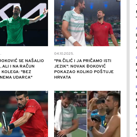
.
04.10.2025.
OKOVIĆ SE NAŠALIO
"PA ČILIĆ I JA PRIČAMO ISTI
, ALI I NA RAČUN
JEZIK": NOVAK ĐOKOVIĆ
 KOLEGA: "BEZ
POKAZAO KOLIKO POŠTUJE
 NEMA UDARCA"
HRVATA
0
0