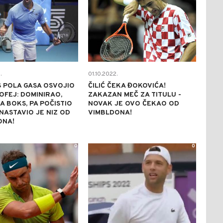
.
01.10.2022.
 POLA GASA OSVOJIO
ČILIĆ ČEKA ĐOKOVIĆA!
OFEJ: DOMINIRAO,
ZAKAZAN MEČ ZA TITULU -
A BOKS, PA POČISTIO
NOVAK JE OVO ČEKAO OD
 NASTAVIO JE NIZ OD
VIMBLDONA!
ONA!
0
0