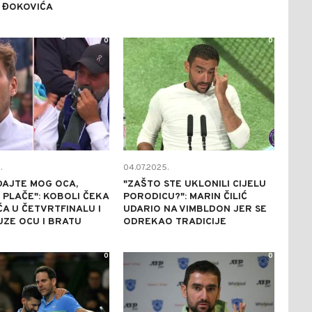
 ĐOKOVIĆA
0
0
.
04.07.2025.
DAJTE MOG OCA,
"ZAŠTO STE UKLONILI CIJELU
PLAČE": KOBOLI ČEKA
PORODICU?": MARIN ČILIĆ
A U ČETVRTFINALU I
UDARIO NA VIMBLDON JER SE
UZE OCU I BRATU
ODREKAO TRADICIJE
0
0