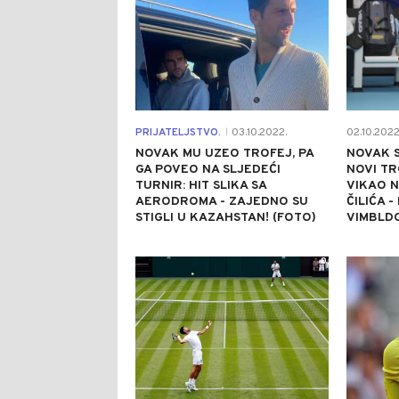
PRIJATELJSTVO.
03.10.2022.
02.10.2022
|
NOVAK MU UZEO TROFEJ, PA
NOVAK S
GA POVEO NA SLJEDEĆI
NOVI TR
TURNIR: HIT SLIKA SA
VIKAO N
AERODROMA - ZAJEDNO SU
ČILIĆA -
STIGLI U KAZAHSTAN! (FOTO)
VIMBLD
0