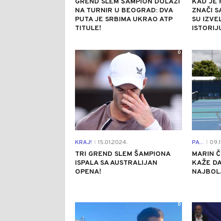
GREND SLEM ŠAMPION DOLAZI
KAD JE 
NA TURNIR U BEOGRAD: DVA
ZNAČI S
PUTA JE SRBIMA UKRAO ATP
SU IZVE
TITULE!
ISTORIJ
0
KRAJ!
15.01.2024.
PA...
09.1
|
|
TRI GREND SLEM ŠAMPIONA
MARIN Č
ISPALA SA AUSTRALIJAN
KAŽE DA
OPENA!
NAJBOLJ
0