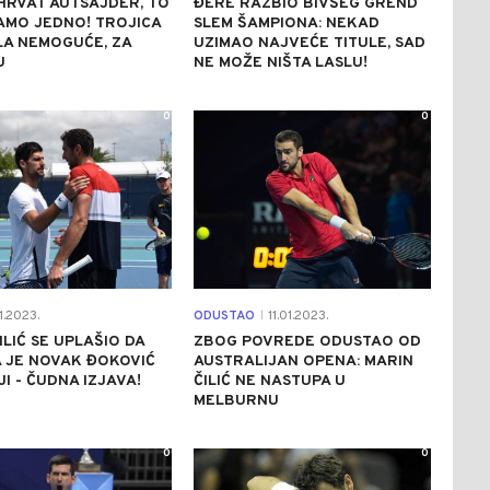
HRVAT AUTSAJDER, TO
ĐERE RAZBIO BIVŠEG GREND
AMO JEDNO! TROJICA
SLEM ŠAMPIONA: NEKAD
LA NEMOGUĆE, ZA
UZIMAO NAJVEĆE TITULE, SAD
U
NE MOŽE NIŠTA LASLU!
0
0
1.2023.
ODUSTAO
11.01.2023.
|
ILIĆ SE UPLAŠIO DA
ZBOG POVREDE ODUSTAO OD
 JE NOVAK ĐOKOVIĆ
AUSTRALIJAN OPENA: MARIN
I - ČUDNA IZJAVA!
ČILIĆ NE NASTUPA U
MELBURNU
0
0