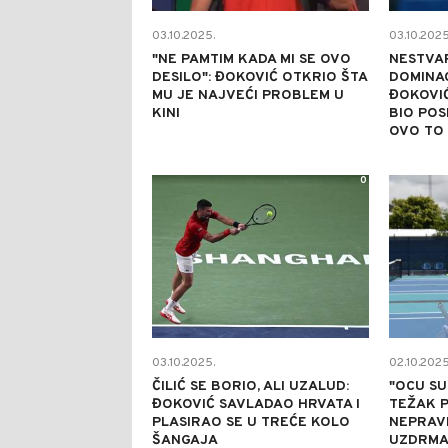
03.10.2025.
03.10.2025
"NE PAMTIM KADA MI SE OVO
NESTVA
DESILO": ĐOKOVIĆ OTKRIO ŠTA
DOMINAC
MU JE NAJVEĆI PROBLEM U
ĐOKOVIĆ
KINI
BIO POS
OVO TO 
0
03.10.2025.
02.10.2025
ČILIĆ SE BORIO, ALI UZALUD:
"OCU SU
ĐOKOVIĆ SAVLADAO HRVATA I
TEŽAK P
PLASIRAO SE U TREĆE KOLO
NEPRAV
ŠANGAJA
UZDRMAL