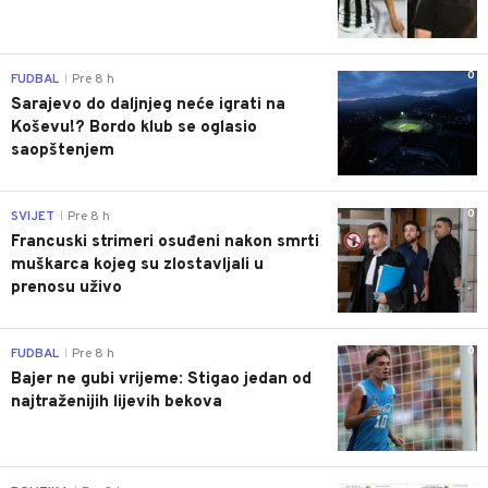
0
FUDBAL
Pre 8 h
|
Sarajevo do daljnjeg neće igrati na
Koševu!? Bordo klub se oglasio
saopštenjem
0
SVIJET
Pre 8 h
|
Francuski strimeri osuđeni nakon smrti
muškarca kojeg su zlostavljali u
prenosu uživo
0
FUDBAL
Pre 8 h
|
Bajer ne gubi vrijeme: Stigao jedan od
najtraženijih lijevih bekova