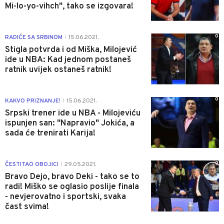
Mi-lo-yo-vihch", tako se izgovara!
0
RADIĆE SA SRBINOM
15.06.2021.
|
Stigla potvrda i od Miška, Milojević
ide u NBA: Kad jednom postaneš
ratnik uvijek ostaneš ratnik!
0
KAKVO PRIZNANJE!
15.06.2021.
|
Srpski trener ide u NBA - Milojeviću
ispunjen san: "Napravio" Jokića, a
sada će trenirati Karija!
0
ČESTITAO OBOJICI
29.05.2021.
|
Bravo Dejo, bravo Deki - tako se to
radi! Miško se oglasio poslije finala
- nevjerovatno i sportski, svaka
čast svima!