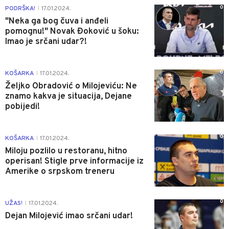
0
PODRŠKA!
17.01.2024.
|
"Neka ga bog čuva i anđeli
pomognu!" Novak Đoković u šoku:
Imao je srčani udar?!
0
KOŠARKA
17.01.2024.
|
Željko Obradović o Milojeviću: Ne
znamo kakva je situacija, Dejane
pobijedi!
0
KOŠARKA
17.01.2024.
|
Miloju pozlilo u restoranu, hitno
operisan! Stigle prve informacije iz
Amerike o srpskom treneru
0
UŽAS!
17.01.2024.
|
Dejan Milojević imao srčani udar!