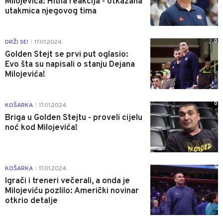
Milojevića: Hitna reakcija - otkazana
utakmica njegovog tima
0
DRŽI SE!
17.01.2024.
|
Golden Stejt se prvi put oglasio:
Evo šta su napisali o stanju Dejana
Milojevića!
0
KOŠARKA
17.01.2024.
|
Briga u Golden Stejtu - proveli cijelu
noć kod Milojevića!
0
KOŠARKA
17.01.2024.
|
Igrači i treneri večerali, a onda je
Milojeviću pozlilo: Američki novinar
otkrio detalje