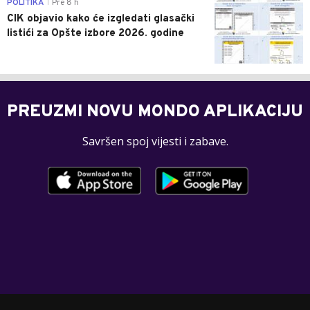
0
POLITIKA
Pre 8 h
|
CIK objavio kako će izgledati glasački
listići za Opšte izbore 2026. godine
PREUZMI NOVU MONDO APLIKACIJU
Savršen spoj vijesti i zabave.