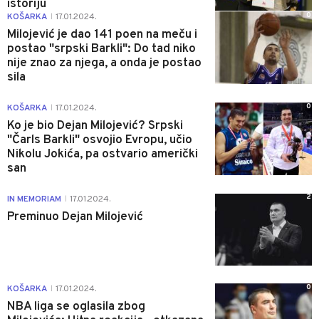
istoriju
0
KOŠARKA
17.01.2024.
|
Milojević je dao 141 poen na meču i
postao "srpski Barkli": Do tad niko
nije znao za njega, a onda je postao
sila
0
KOŠARKA
17.01.2024.
|
Ko je bio Dejan Milojević? Srpski
"Čarls Barkli" osvojio Evropu, učio
Nikolu Jokića, pa ostvario američki
san
2
IN MEMORIAM
17.01.2024.
|
Preminuo Dejan Milojević
0
KOŠARKA
17.01.2024.
|
NBA liga se oglasila zbog