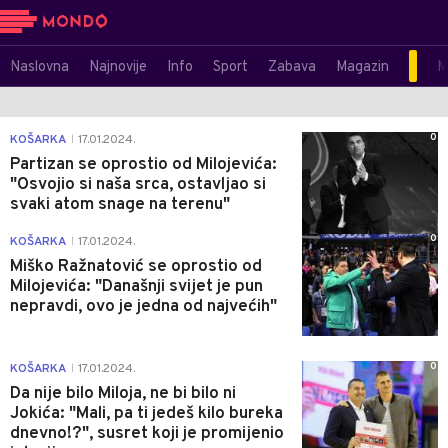
Naslovna
Najnovije
Info
Sport
Zabava
Magazin
M
0
KOŠARKA
17.01.2024.
|
Partizan se oprostio od Milojevića:
"Osvojio si naša srca, ostavljao si
svaki atom snage na terenu"
0
KOŠARKA
17.01.2024.
|
Miško Ražnatović se oprostio od
Milojevića: "Današnji svijet je pun
nepravdi, ovo je jedna od najvećih"
0
KOŠARKA
17.01.2024.
|
Da nije bilo Miloja, ne bi bilo ni
Jokića: "Mali, pa ti jedeš kilo bureka
dnevno!?", susret koji je promijenio