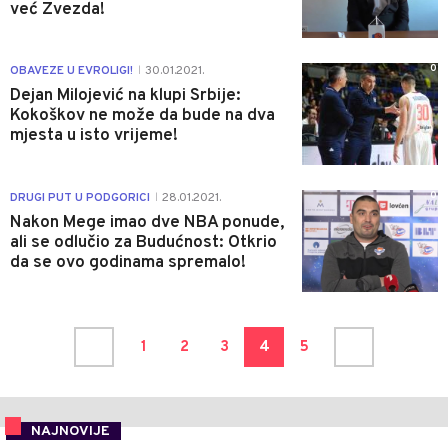
već Zvezda!
0
OBAVEZE U EVROLIGI!
30.01.2021.
|
Dejan Milojević na klupi Srbije:
Kokoškov ne može da bude na dva
mjesta u isto vrijeme!
0
DRUGI PUT U PODGORICI
28.01.2021.
|
Nakon Mege imao dve NBA ponude,
ali se odlučio za Budućnost: Otkrio
da se ovo godinama spremalo!
1
2
3
4
5
NAJNOVIJE