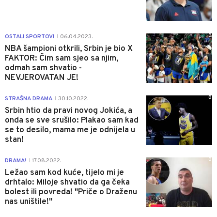
0
OSTALI SPORTOVI
06.04.2023.
|
NBA šampioni otkrili, Srbin je bio X
FAKTOR: Čim sam sjeo sa njim,
odmah sam shvatio -
NEVJEROVATAN JE!
0
STRAŠNA DRAMA
30.10.2022.
|
Srbin htio da pravi novog Jokića, a
onda se sve srušilo: Plakao sam kad
se to desilo, mama me je odnijela u
stan!
0
DRAMA!
17.08.2022.
|
Ležao sam kod kuće, tijelo mi je
drhtalo: Miloje shvatio da ga čeka
bolest ili povreda! "Priče o Draženu
nas uništile!"