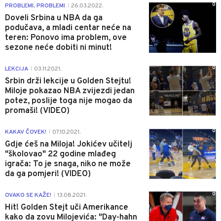
0
PROBLEMI, PROBLEMI
26.03.2022.
|
Doveli Srbina u NBA da ga
podučava, a mladi centar neće na
teren: Ponovo ima problem, ove
sezone neće dobiti ni minut!
0
LEKCIJA
03.11.2021.
|
Srbin drži lekcije u Golden Stejtu!
Miloje pokazao NBA zvijezdi jedan
potez, poslije toga nije mogao da
promaši! (VIDEO)
0
KAKAV ČOVEK!
07.10.2021.
|
Gdje ćeš na Miloja! Jokićev učitelj
"školovao" 22 godine mlađeg
igrača: To je snaga, niko ne može
da ga pomjeri! (VIDEO)
0
OVAKO SE KAŽE!
13.08.2021.
|
Hit! Golden Stejt uči Amerikance
kako da zovu Milojevića: "Day-hahn