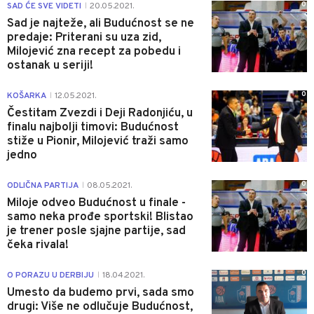
0
SAD ĆE SVE VIDETI
20.05.2021.
|
Sad je najteže, ali Budućnost se ne
predaje: Priterani su uza zid,
Milojević zna recept za pobedu i
ostanak u seriji!
0
KOŠARKA
12.05.2021.
|
Čestitam Zvezdi i Deji Radonjiću, u
finalu najbolji timovi: Budućnost
stiže u Pionir, Milojević traži samo
jedno
0
ODLIČNA PARTIJA
08.05.2021.
|
Miloje odveo Budućnost u finale -
samo neka prođe sportski! Blistao
je trener posle sjajne partije, sad
čeka rivala!
0
O PORAZU U DERBIJU
18.04.2021.
|
Umesto da budemo prvi, sada smo
drugi: Više ne odlučuje Budućnost,