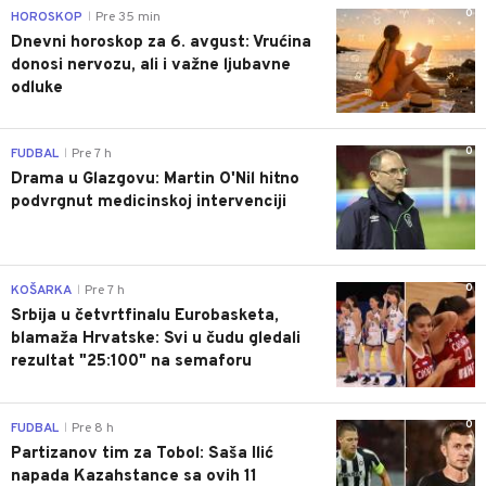
0
HOROSKOP
Pre 35 min
|
Dnevni horoskop za 6. avgust: Vrućina
donosi nervozu, ali i važne ljubavne
odluke
0
FUDBAL
Pre 7 h
|
Drama u Glazgovu: Martin O'Nil hitno
podvrgnut medicinskoj intervenciji
0
KOŠARKA
Pre 7 h
|
Srbija u četvrtfinalu Eurobasketa,
blamaža Hrvatske: Svi u čudu gledali
rezultat "25:100" na semaforu
0
FUDBAL
Pre 8 h
|
Partizanov tim za Tobol: Saša Ilić
napada Kazahstance sa ovih 11