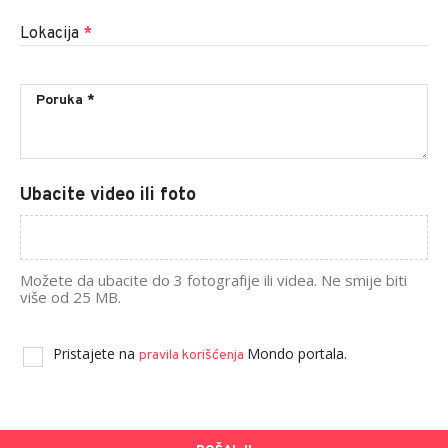
Lokacija
*
Ubacite video ili foto
Možete da ubacite do 3 fotografije ili videa. Ne smije biti
više od 25 MB.
Pristajete na
Mondo portala.
pravila korišćenja