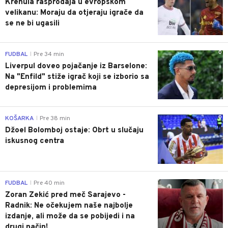
Krenula rasprodaja u evropskom
velikanu: Moraju da otjeraju igrače da
se ne bi ugasili
0
FUDBAL
Pre 34 min
|
Liverpul doveo pojačanje iz Barselone:
Na "Enfild" stiže igrač koji se izborio sa
depresijom i problemima
0
KOŠARKA
Pre 38 min
|
Džoel Bolomboj ostaje: Obrt u slučaju
iskusnog centra
0
FUDBAL
Pre 40 min
|
Zoran Zekić pred meč Sarajevo -
Radnik: Ne očekujem naše najbolje
izdanje, ali može da se pobijedi i na
drugi način!