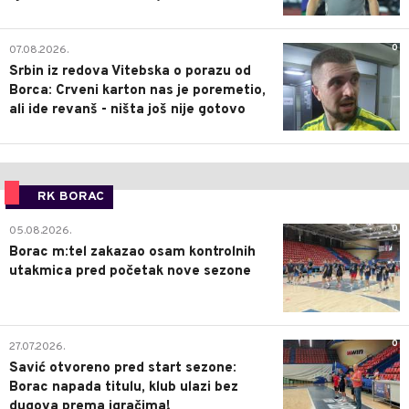
0
07.08.2026.
Srbin iz redova Vitebska o porazu od
Borca: Crveni karton nas je poremetio,
ali ide revanš - ništa još nije gotovo
RK BORAC
0
05.08.2026.
Borac m:tel zakazao osam kontrolnih
utakmica pred početak nove sezone
0
27.07.2026.
Savić otvoreno pred start sezone:
Borac napada titulu, klub ulazi bez
dugova prema igračima!