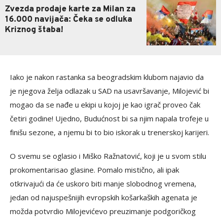
Zvezda prodaje karte za Milan za
16.000 navijača: Čeka se odluka
Kriznog štaba!
Iako je nakon rastanka sa beogradskim klubom najavio da
je njegova želja odlazak u SAD na usavršavanje, Milojević bi
mogao da se nađe u ekipi u kojoj je kao igrač proveo čak
četiri godine! Ujedno, Budućnost bi sa njim napala trofeje u
finišu sezone, a njemu bi to bio iskorak u trenerskoj karijeri.
O svemu se oglasio i Miško Ražnatović, koji je u svom stilu
prokomentarisao glasine. Pomalo mistično, ali ipak
otkrivajući da će uskoro biti manje slobodnog vremena,
jedan od najuspešnijih evropskih košarkaških agenata je
možda potvrdio Milojevićevo preuzimanje podgoričkog