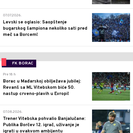
1
07.07.2026.
Levski se oglasio: Saopštenje
bugarskog šampiona nekoliko sati pred
meč sa Borcem!
FK BORAC
0
Pre 18 h
Borac u Mađarskoj obilježava jubilej:
Revanš sa ML Vitebskom biće 50.
nastup crveno-plavih u Evropi!
0
07.08.2026.
Trener Vitebska pohvalio Banjalučane:
Publika Borčev 12. igrač, uživanje je
igrati u ovakvom ambijentu