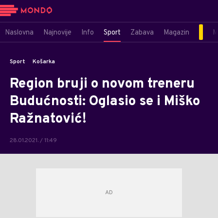
Naslovna
Najnovije
Info
Sport
Zabava
Magazin
M
Sport
Košarka
Region bruji o novom treneru
Budućnosti: Oglasio se i Miško
Ražnatović!
28.01.2021. / 11:49