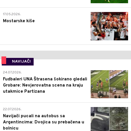
0
17.05.2026.
Mostarske kiše
NAVIJAČI
0
24.07.2026.
Fudbaleri UNA Štrasena šokirano gledali
Grobare: Nevjerovatna scena na kraju
utakmice Partizana
0
22.07.2026.
Navijači pucali na autobus sa
Argentincima: Dvojica su prebačena u
bolnicu