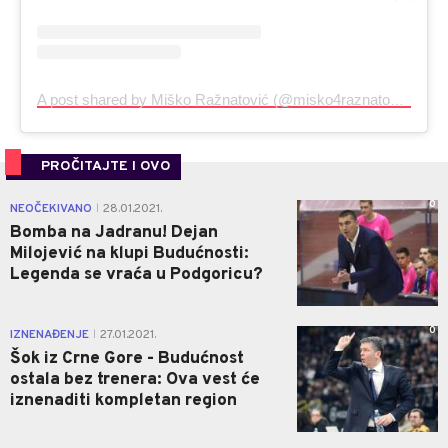
A post shared by Miško Ražnatović (@misko4raznatovic)
PROČITAJTE I OVO
0
NEOČEKIVANO
28.01.2021.
|
Bomba na Jadranu! Dejan
Milojević na klupi Budućnosti:
Legenda se vraća u Podgoricu?
0
IZNENAĐENJE
27.01.2021.
|
Šok iz Crne Gore - Budućnost
ostala bez trenera: Ova vest će
iznenaditi kompletan region