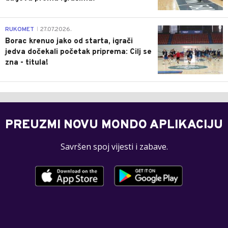
0
RUKOMET
27.07.2026.
|
Borac krenuo jako od starta, igrači
jedva dočekali početak priprema: Cilj se
zna - titula!
PREUZMI NOVU MONDO APLIKACIJU
Savršen spoj vijesti i zabave.