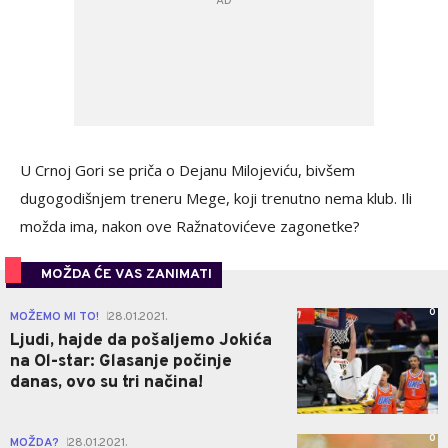
U Crnoj Gori se priča o Dejanu Milojeviću, bivšem
dugogodišnjem treneru Mege, koji trenutno nema klub. Ili
možda ima, nakon ove Ražnatovićeve zagonetke?
MOŽDA ĆE VAS ZANIMATI
0
MOŽEMO MI TO!
28.01.2021.
|
Ljudi, hajde da pošaljemo Jokića
na Ol-star: Glasanje počinje
danas, ovo su tri načina!
0
MOŽDA?
28.01.2021.
|