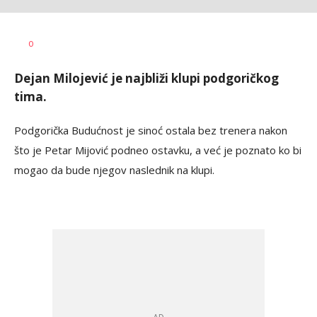
Bojan
AUTOR
0
Jakovljević
Dejan Milojević je najbliži klupi podgoričkog
tima.
Podgorička Budućnost je sinoć ostala bez trenera nakon
što je Petar Mijović podneo ostavku, a već je poznato ko bi
mogao da bude njegov naslednik na klupi.