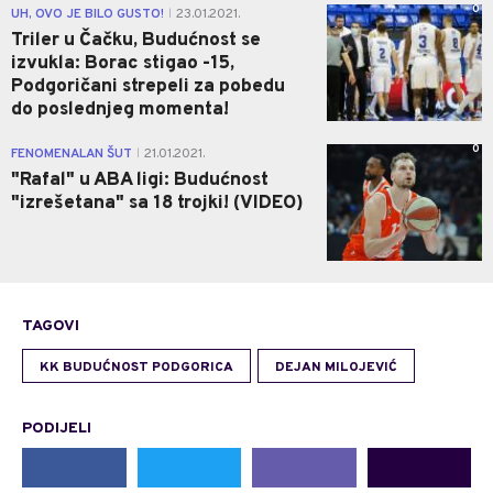
0
UH, OVO JE BILO GUSTO!
23.01.2021.
|
Triler u Čačku, Budućnost se
izvukla: Borac stigao -15,
Podgoričani strepeli za pobedu
do poslednjeg momenta!
0
FENOMENALAN ŠUT
21.01.2021.
|
"Rafal" u ABA ligi: Budućnost
"izrešetana" sa 18 trojki! (VIDEO)
TAGOVI
KK BUDUĆNOST PODGORICA
DEJAN MILOJEVIĆ
PODIJELI