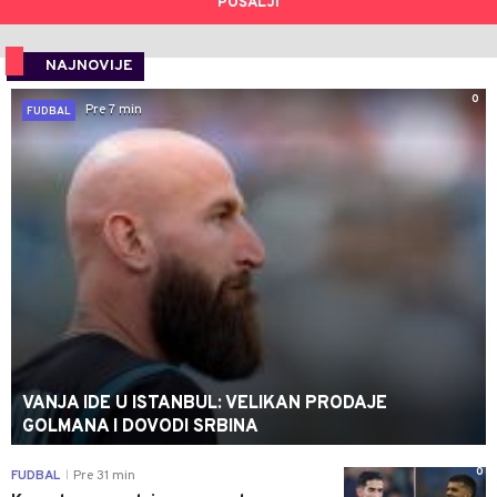
POŠALJI
NAJNOVIJE
0
Pre 7 min
FUDBAL
VANJA IDE U ISTANBUL: VELIKAN PRODAJE
GOLMANA I DOVODI SRBINA
0
FUDBAL
Pre 31 min
|