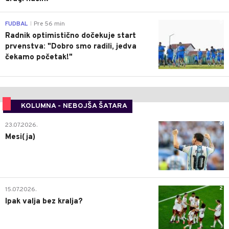
0
FUDBAL
Pre 56 min
|
Radnik optimistično dočekuje start
prvenstva: "Dobro smo radili, jedva
čekamo početak!"
KOLUMNA - NEBOJŠA ŠATARA
0
23.07.2026.
Mesi(ja)
2
15.07.2026.
Ipak valja bez kralja?