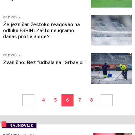
0
23.11.2025.
Željezničar žestoko reagovao na
odluku FSBIH: Zašto ne igramo
danas protiv Sloge?
0
22.11.2025.
Zvanično: Bez fudbala na "Grbavici"
4
5
6
7
8
NAJNOVIJE
0