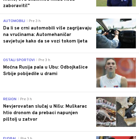
zaboraviti!"
0
AUTOMOBILI
Pre 3 h
|
Da li se crni automobili više zagrijavaju
na vrućinama: Automehaničar
savjetuje kako da se vozi tokom ljeta
0
OSTALI SPORTOVI
Pre 3 h
|
Moćna Rusija pala u Ubu: Odbojkašice
Srbije pobijedile u drami
0
REGION
Pre 3 h
|
Nevjerovatan slučaj u Nišu: Muškarac
htio dronom da prebaci napunjen
pištolj u zatvor
0
FUDBAL
Pre 3 h
|