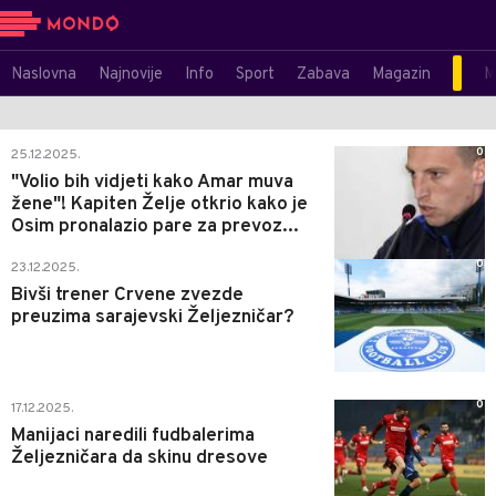
Naslovna
Najnovije
Info
Sport
Zabava
Magazin
M
0
25.12.2025.
"Volio bih vidjeti kako Amar muva
žene"! Kapiten Želje otkrio kako je
Osim pronalazio pare za prevoz...
0
23.12.2025.
Bivši trener Crvene zvezde
preuzima sarajevski Željezničar?
0
17.12.2025.
Manijaci naredili fudbalerima
Željezničara da skinu dresove