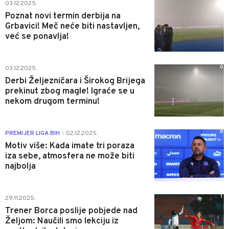
0
03.12.2025.
Poznat novi termin derbija na
Grbavici! Meč neće biti nastavljen,
već se ponavlja!
0
03.12.2025.
Derbi Željezničara i Širokog Brijega
prekinut zbog magle! Igraće se u
nekom drugom terminu!
0
PREMIJER LIGA BIH
02.12.2025.
|
Motiv više: Kada imate tri poraza
iza sebe, atmosfera ne može biti
najbolja
1
29.11.2025.
Trener Borca poslije pobjede nad
Željom: Naučili smo lekciju iz