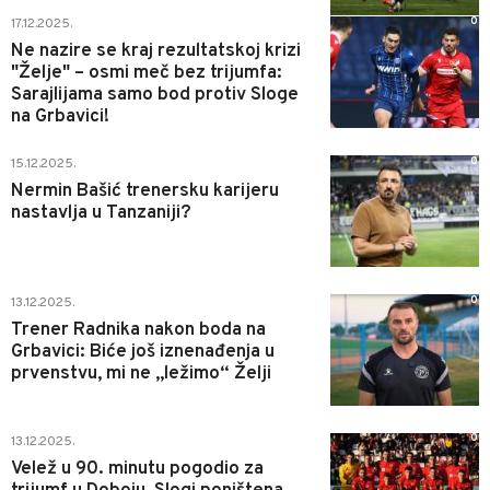
0
17.12.2025.
Ne nazire se kraj rezultatskoj krizi
"Želje" – osmi meč bez trijumfa:
Sarajlijama samo bod protiv Sloge
na Grbavici!
0
15.12.2025.
Nermin Bašić trenersku karijeru
nastavlja u Tanzaniji?
0
13.12.2025.
Trener Radnika nakon boda na
Grbavici: Biće još iznenađenja u
prvenstvu, mi ne „ležimo“ Želji
0
13.12.2025.
Velež u 90. minutu pogodio za