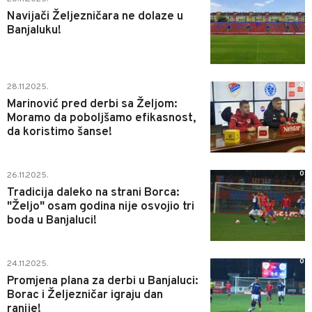
Navijači Željezničara ne dolaze u
Banjaluku!
0
28.11.2025.
Marinović pred derbi sa Željom:
Moramo da poboljšamo efikasnost,
da koristimo šanse!
0
26.11.2025.
Tradicija daleko na strani Borca:
"Željo" osam godina nije osvojio tri
boda u Banjaluci!
0
24.11.2025.
Promjena plana za derbi u Banjaluci:
Borac i Željezničar igraju dan
ranije!