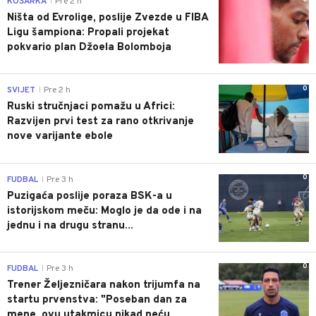
KOŠARKA
Pre 2 h
|
Ništa od Evrolige, poslije Zvezde u FIBA
Ligu šampiona: Propali projekat
pokvario plan Džoela Bolomboja
0
SVIJET
Pre 2 h
|
Ruski stručnjaci pomažu u Africi:
Razvijen prvi test za rano otkrivanje
nove varijante ebole
0
FUDBAL
Pre 3 h
|
Puzigaća poslije poraza BSK-a u
istorijskom meču: Moglo je da ode i na
jednu i na drugu stranu...
0
FUDBAL
Pre 3 h
|
Trener Željezničara nakon trijumfa na
startu prvenstva: "Poseban dan za
mene, ovu utakmicu nikad neću