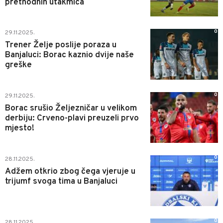
prethodnih utakmica
0
29.11.2025.
Trener Želje poslije poraza u
Banjaluci: Borac kaznio dvije naše
greške
0
29.11.2025.
Borac srušio Željezničar u velikom
derbiju: Crveno-plavi preuzeli prvo
mjesto!
0
28.11.2025.
Adžem otkrio zbog čega vjeruje u
trijumf svoga tima u Banjaluci
0
28.11.2025.