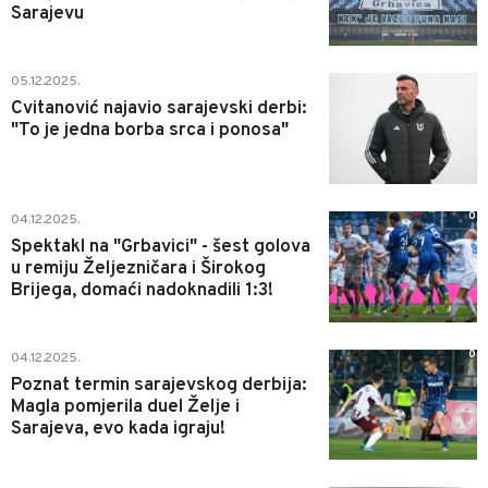
Sarajevu
0
05.12.2025.
Cvitanović najavio sarajevski derbi:
"To je jedna borba srca i ponosa"
0
04.12.2025.
Spektakl na "Grbavici" - šest golova
u remiju Željezničara i Širokog
Brijega, domaći nadoknadili 1:3!
0
04.12.2025.
Poznat termin sarajevskog derbija:
Magla pomjerila duel Želje i
Sarajeva, evo kada igraju!