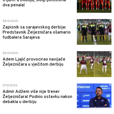
trijumf u Doboju, Slogi poništena
dva penala!
0
08.12.2025.
Zapisnik sa sarajevskog derbija:
Predstavnik Željezničara ošamario
fudbalera Sarajeva
0
08.12.2025.
Adem Ljajić provocirao navijače
Željezničara u vječitom derbiju
0
07.12.2025.
Admir Adžem više nije trener
Željezničara! Podnio ostavku nakon
debakla u derbiju