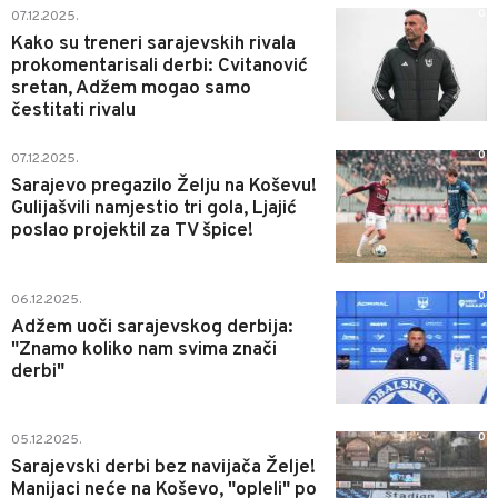
0
07.12.2025.
Kako su treneri sarajevskih rivala
prokomentarisali derbi: Cvitanović
sretan, Adžem mogao samo
čestitati rivalu
0
07.12.2025.
Sarajevo pregazilo Želju na Koševu!
Gulijašvili namjestio tri gola, Ljajić
poslao projektil za TV špice!
0
06.12.2025.
Adžem uoči sarajevskog derbija:
"Znamo koliko nam svima znači
derbi"
0
05.12.2025.
Sarajevski derbi bez navijača Želje!
Manijaci neće na Koševo, "opleli" po