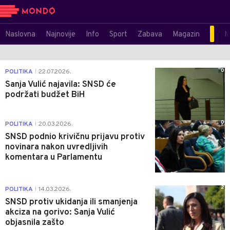
Naslovna
Najnovije
Info
Sport
Zabava
Magazin
M
0
POLITIKA
22.07.2026.
|
Sanja Vulić najavila: SNSD će
podržati budžet BiH
0
POLITIKA
20.03.2026.
|
SNSD podnio krivičnu prijavu protiv
novinara nakon uvredljivih
komentara u Parlamentu
2
POLITIKA
14.03.2026.
|
SNSD protiv ukidanja ili smanjenja
akciza na gorivo: Sanja Vulić
objasnila zašto