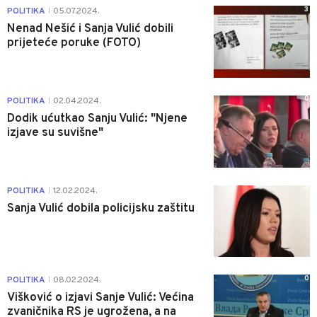
3
POLITIKA
05.07.2024.
|
Nenad Nešić i Sanja Vulić dobili
prijeteće poruke (FOTO)
0
POLITIKA
02.04.2024.
|
Dodik ućutkao Sanju Vulić: "Njene
izjave su suvišne"
4
POLITIKA
12.02.2024.
|
Sanja Vulić dobila policijsku zaštitu
0
POLITIKA
08.02.2024.
|
Višković o izjavi Sanje Vulić: Većina
zvaničnika RS je ugrožena, a na