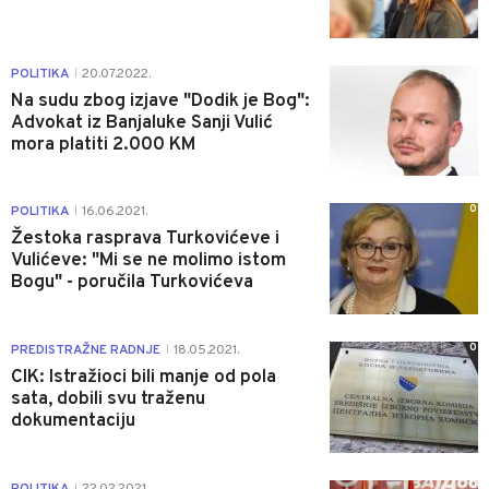
4
POLITIKA
20.07.2022.
|
Na sudu zbog izjave "Dodik je Bog":
Advokat iz Banjaluke Sanji Vulić
mora platiti 2.000 KM
0
POLITIKA
16.06.2021.
|
Žestoka rasprava Turkovićeve i
Vulićeve: "Mi se ne molimo istom
Bogu" - poručila Turkovićeva
0
PREDISTRAŽNE RADNJE
18.05.2021.
|
CIK: Istražioci bili manje od pola
sata, dobili svu traženu
dokumentaciju
0
POLITIKA
22.02.2021.
|