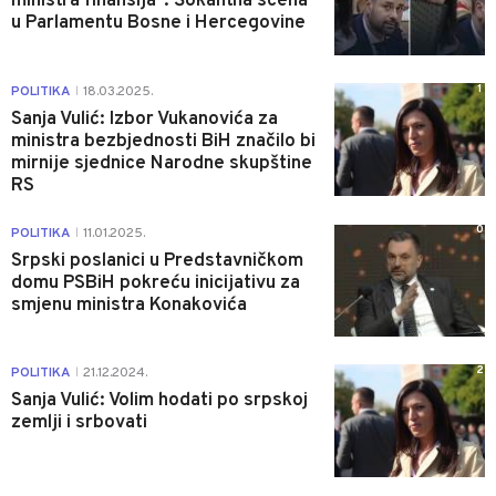
ministra finansija": Šokantna scena
u Parlamentu Bosne i Hercegovine
1
POLITIKA
18.03.2025.
|
Sanja Vulić: Izbor Vukanovića za
ministra bezbjednosti BiH značilo bi
mirnije sjednice Narodne skupštine
RS
0
POLITIKA
11.01.2025.
|
Srpski poslanici u Predstavničkom
domu PSBiH pokreću inicijativu za
smjenu ministra Konakovića
2
POLITIKA
21.12.2024.
|
Sanja Vulić: Volim hodati po srpskoj
zemlji i srbovati