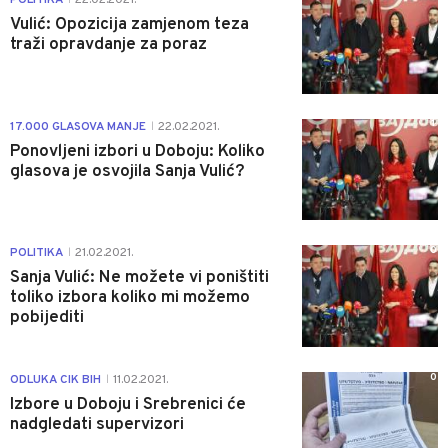
Vulić: Opozicija zamjenom teza
traži opravdanje za poraz
1
17.000 GLASOVA MANJE
22.02.2021.
|
Ponovljeni izbori u Doboju: Koliko
glasova je osvojila Sanja Vulić?
0
POLITIKA
21.02.2021.
|
Sanja Vulić: Ne možete vi poništiti
toliko izbora koliko mi možemo
pobijediti
0
ODLUKA CIK BIH
11.02.2021.
|
Izbore u Doboju i Srebrenici će
nadgledati supervizori