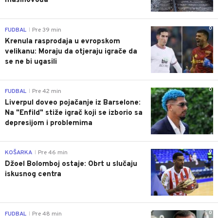
mašinovođa
0
FUDBAL
Pre 39 min
|
Krenula rasprodaja u evropskom
velikanu: Moraju da otjeraju igrače da
se ne bi ugasili
0
FUDBAL
Pre 42 min
|
Liverpul doveo pojačanje iz Barselone:
Na "Enfild" stiže igrač koji se izborio sa
depresijom i problemima
0
KOŠARKA
Pre 46 min
|
Džoel Bolomboj ostaje: Obrt u slučaju
iskusnog centra
0
FUDBAL
Pre 48 min
|