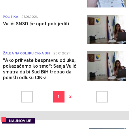
0
POLITIKA
27.01.2021.
|
Vulić: SNSD će opet pobijediti
0
ŽALBA NA ODLUKU CIK-A BIH
23.01.2021.
|
"Ako prihvate bespravnu odluku,
pokazaćemo ko smo": Sanja Vulić
smatra da bi Sud BiH trebao da
poništi odluku CIK-a
1
2
NAJNOVIJE