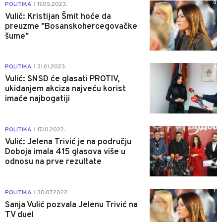
0
POLITIKA
17.05.2023.
|
Vulić: Kristijan Šmit hoće da
preuzme "Bosanskohercegovačke
šume"
0
POLITIKA
31.01.2023.
|
Vulić: SNSD će glasati PROTIV,
ukidanjem akciza najveću korist
imaće najbogatiji
1
POLITIKA
17.10.2022.
|
Vulić: Jelena Trivić je na području
Doboja imala 415 glasova više u
odnosu na prve rezultate
1
POLITIKA
30.07.2022.
|
Sanja Vulić pozvala Jelenu Trivić na
TV duel