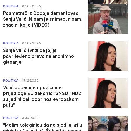
2
POLITIKA
08.02.2026.
|
Posmatrač iz Doboja demantovao
Sanju Vulić: Nisam je snimao, nisam
znao ni ko je (VIDEO)
2
POLITIKA
08.02.2026.
|
Sanja Vulić tvrdi da joj je
povrijeđeno pravo na anonimno
glasanje
0
POLITIKA
19.12.2025.
|
Vulić odbacuje opozicione
prijedloge EU zakona: "SNSD i HDZ
su jedini dali doprinos evropskom
putu"
1
POLITIKA
31.10.2025.
|
"Molim koleginicu da ne sjedi u krilu