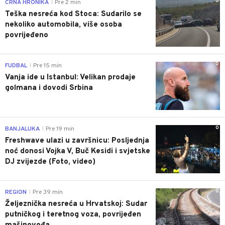
0
CRNA HRONIKA
Pre 2 min
|
Teška nesreća kod Stoca: Sudarilo se
nekoliko automobila, više osoba
povrijeđeno
0
FUDBAL
Pre 15 min
|
Vanja ide u Istanbul: Velikan prodaje
golmana i dovodi Srbina
0
BANJALUKA
Pre 19 min
|
Freshwave ulazi u završnicu: Posljednja
noć donosi Vojka V, Buč Kesidi i svjetske
DJ zvijezde (Foto, video)
0
REGION
Pre 39 min
|
Željeznička nesreća u Hrvatskoj: Sudar
putničkog i teretnog voza, povrijeđen