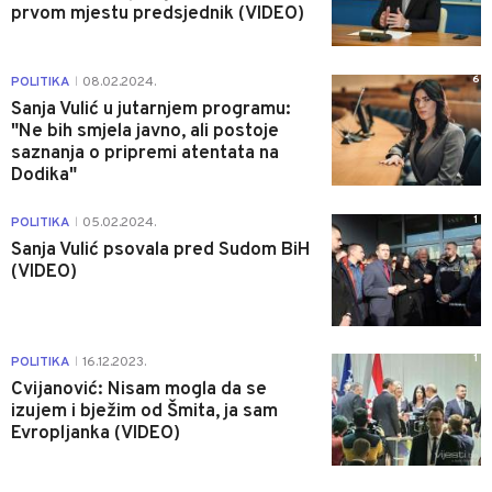
prvom mjestu predsjednik (VIDEO)
6
POLITIKA
08.02.2024.
|
Sanja Vulić u jutarnjem programu:
"Ne bih smjela javno, ali postoje
saznanja o pripremi atentata na
Dodika"
1
POLITIKA
05.02.2024.
|
Sanja Vulić psovala pred Sudom BiH
(VIDEO)
1
POLITIKA
16.12.2023.
|
Cvijanović: Nisam mogla da se
izujem i bježim od Šmita, ja sam
Evropljanka (VIDEO)