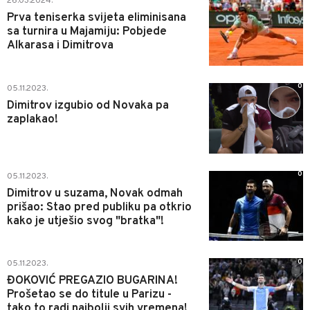
26.03.2024.
Prva teniserka svijeta eliminisana
sa turnira u Majamiju: Pobjede
Alkarasa i Dimitrova
0
05.11.2023.
Dimitrov izgubio od Novaka pa
zaplakao!
0
05.11.2023.
Dimitrov u suzama, Novak odmah
prišao: Stao pred publiku pa otkrio
kako je utješio svog "bratka"!
0
05.11.2023.
ĐOKOVIĆ PREGAZIO BUGARINA!
Prošetao se do titule u Parizu -
tako to radi najbolji svih vremena!