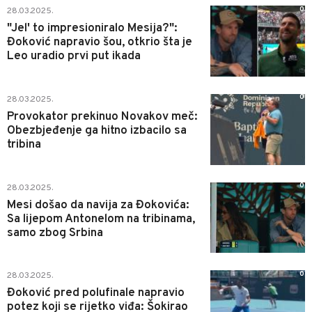
0
28.03.2025.
"Jel' to impresioniralo Mesija?":
Đoković napravio šou, otkrio šta je
Leo uradio prvi put ikada
0
28.03.2025.
Provokator prekinuo Novakov meč:
Obezbjeđenje ga hitno izbacilo sa
tribina
0
28.03.2025.
Mesi došao da navija za Đokovića:
Sa lijepom Antonelom na tribinama,
samo zbog Srbina
0
28.03.2025.
Đoković pred polufinale napravio
potez koji se rijetko viđa: Šokirao