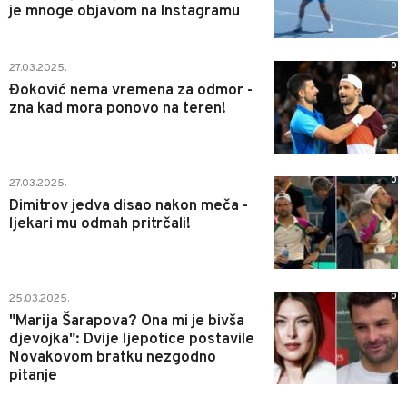
je mnoge objavom na Instagramu
0
27.03.2025.
Đoković nema vremena za odmor -
zna kad mora ponovo na teren!
0
27.03.2025.
Dimitrov jedva disao nakon meča -
ljekari mu odmah pritrčali!
0
25.03.2025.
"Marija Šarapova? Ona mi je bivša
djevojka": Dvije ljepotice postavile
Novakovom bratku nezgodno
pitanje