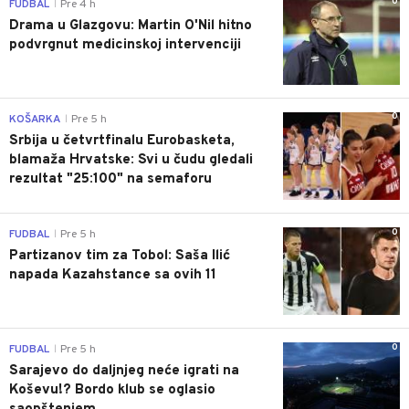
0
FUDBAL
Pre 4 h
|
Drama u Glazgovu: Martin O'Nil hitno
podvrgnut medicinskoj intervenciji
0
KOŠARKA
Pre 5 h
|
Srbija u četvrtfinalu Eurobasketa,
blamaža Hrvatske: Svi u čudu gledali
rezultat "25:100" na semaforu
0
FUDBAL
Pre 5 h
|
Partizanov tim za Tobol: Saša Ilić
napada Kazahstance sa ovih 11
0
FUDBAL
Pre 5 h
|
Sarajevo do daljnjeg neće igrati na
Koševu!? Bordo klub se oglasio