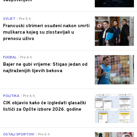
saopštenjem
0
SVIJET
Pre 5 h
|
Francuski strimeri osuđeni nakon smrti
muškarca kojeg su zlostavljali u
prenosu uživo
0
FUDBAL
Pre 6 h
|
Bajer ne gubi vrijeme: Stigao jedan od
najtraženijih lijevih bekova
0
POLITIKA
Pre 6 h
|
CIK objavio kako će izgledati glasački
listići za Opšte izbore 2026. godine
0
OSTALI SPORTOVI
Pre 6 h
|