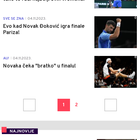
0
SVE SE ZNA
04.11.2023.
|
Evo kad Novak Đoković igra finale
Pariza!
0
AU!
04.11.2023.
|
Novaka čeka "bratko" u finalu!
1
2
NAJNOVIJE