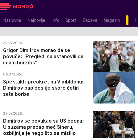
Naslovna
Najnovije
Info
Sport
Zabava
Magazin
M
0
29.07.2026.
Grigor Dimitrov morao da se
povuče: "Pregledi su ustanovili da
imam burzitis"
0
06.07.2026.
Spektakl i preokret na Vimbldonu:
Dimitrov pao poslije skoro četiri
sata borbe
0
29.07.2025.
Dimitrov se povukao sa US opena:
U suzama predao meč Sineru,
ozbiljnije je nego što se mislilo