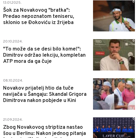
0
13.01.2025.
Šok za Novakovog "bratka":
Predao nepoznatom teniseru,
sklonio se Đokoviću iz žrijeba
0
20.10.2024.
"To može da se desi bilo kome!":
Dimitrov održao lekciju, kompletan
ATP mora da ga čuje
0
08.10.2024.
Novakov prijatelj htio da tuče
navijača u Šangaju: Skandal Grigora
Dimitrova nakon pobjede u Kini
0
21.09.2024.
Zbog Novakovog striptiza nastao
šou u Berlinu: Nakon jednog pitanja