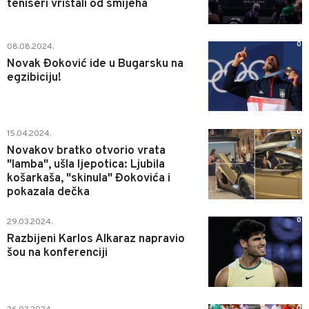
teniseri vrištali od smijeha
0
08.08.2024.
Novak Đoković ide u Bugarsku na
egzibiciju!
0
15.04.2024.
Novakov bratko otvorio vrata
"lamba", ušla ljepotica: Ljubila
košarkaša, "skinula" Đokovića i
pokazala dečka
0
29.03.2024.
Razbijeni Karlos Alkaraz napravio
šou na konferenciji
0