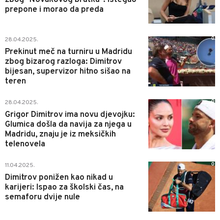
prepone i morao da preda
0
28.04.2025.
Prekinut meč na turniru u Madridu
zbog bizarog razloga: Dimitrov
bijesan, supervizor hitno sišao na
teren
0
28.04.2025.
Grigor Dimitrov ima novu djevojku:
Glumica došla da navija za njega u
Madridu, znaju je iz meksičkih
telenovela
0
11.04.2025.
Dimitrov ponižen kao nikad u
karijeri: Ispao za školski čas, na
semaforu dvije nule