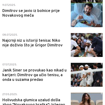
0
11.07.2025.
Dimitrov se javio iz bolnice prije
Novakovog meča
0
08.07.2025.
Najcrnji niz u istoriji tenisa: Niko
nije doživio što je Grigor Dimitrov
0
07.07.2025.
Janik Siner se provukao kao nikad u
karijeri: Dimitrov ga učio tenisu, a
onda u suzama predao
0
27.05.2025.
Holivudska glumica uzalud došla
zbog "Novakovog bratka": Istegao