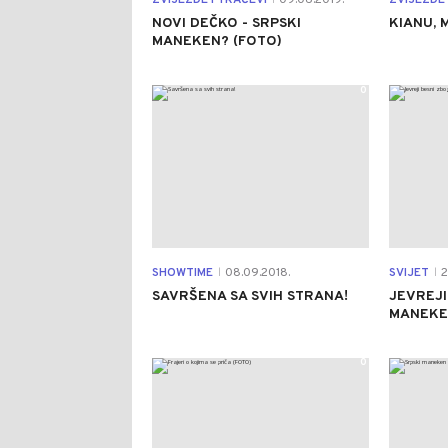
ZVIJEZDE I TRAČEVI
09.06.2019.
ZVIJEZDE 
NOVI DEČKO - SRPSKI
KIANU, 
MANEKEN? (FOTO)
0
SHOWTIME
08.09.2018.
SVIJET
2
|
|
SAVRŠENA SA SVIH STRANA!
JEVREJI
MANEKE
0