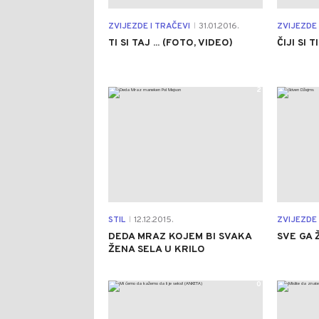
ZVIJEZDE I TRAČEVI
31.01.2016.
ZVIJEZDE 
|
TI SI TAJ ... (FOTO, VIDEO)
ČIJI SI 
2
STIL
12.12.2015.
ZVIJEZDE 
|
DEDA MRAZ KOJEM BI SVAKA
SVE GA 
ŽENA SELA U KRILO
0