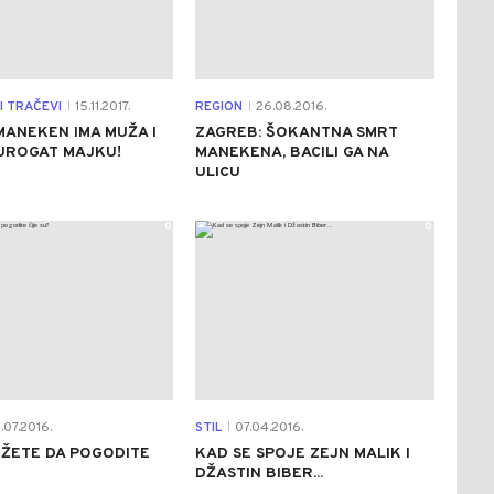
I TRAČEVI
15.11.2017.
REGION
26.08.2016.
|
|
MANEKEN IMA MUŽA I
ZAGREB: ŠOKANTNA SMRT
UROGAT MAJKU!
MANEKENA, BACILI GA NA
ULICU
0
0
07.2016.
STIL
07.04.2016.
|
OŽETE DA POGODITE
KAD SE SPOJE ZEJN MALIK I
?
DŽASTIN BIBER...