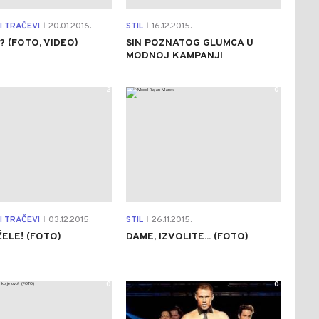
I TRAČEVI
20.01.2016.
STIL
16.12.2015.
|
|
TI? (FOTO, VIDEO)
SIN POZNATOG GLUMCA U
MODNOJ KAMPANJI
2
0
I TRAČEVI
03.12.2015.
STIL
26.11.2015.
|
|
ŽELE! (FOTO)
DAME, IZVOLITE... (FOTO)
0
0