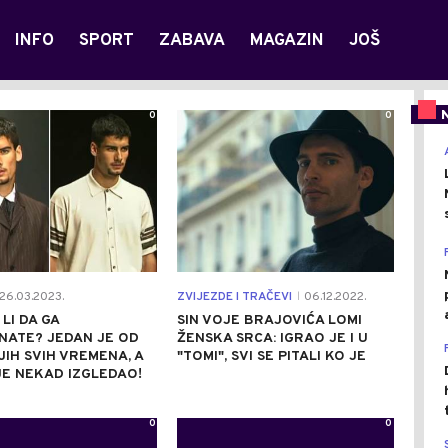
INFO
SPORT
ZABAVA
MAGAZIN
JOŠ
0
0
26.03.2023.
ZVIJEZDE I TRAČEVI
06.12.2022.
|
LI DA GA
SIN VOJE BRAJOVIĆA LOMI
NATE? JEDAN JE OD
ŽENSKA SRCA: IGRAO JE I U
IH SVIH VREMENA, A
"TOMI", SVI SE PITALI KO JE
E NEKAD IZGLEDAO!
0
0