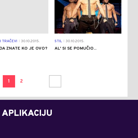
I TRAČEVI
30.10.2015.
STIL
30.10.2015.
|
|
 DA ZNATE KO JE OVO?
AL' SI SE POMUČIO...
1
2
 APLIKACIJU