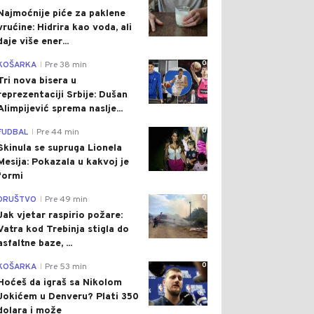
Najmoćnije piće za paklene
vrućine: Hidrira kao voda, ali
daje više ener...
0
KOŠARKA
Pre 38 min
|
Tri nova bisera u
reprezentaciji Srbije: Dušan
Alimpijević sprema naslje...
0
FUDBAL
Pre 44 min
|
Skinula se supruga Lionela
Mesija: Pokazala u kakvoj je
formi
0
DRUŠTVO
Pre 49 min
|
Jak vjetar raspirio požare:
Vatra kod Trebinja stigla do
asfaltne baze, ...
0
KOŠARKA
Pre 53 min
|
Hoćeš da igraš sa Nikolom
Jokićem u Denveru? Plati 350
dolara i može