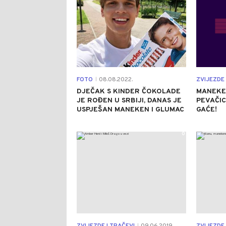
FOTO
08.08.2022.
ZVIJEZDE 
|
DJEČAK S KINDER ČOKOLADE
MANEKE
JE ROĐEN U SRBIJI, DANAS JE
PEVAČIC
USPJEŠAN MANEKEN I GLUMAC
GAĆE!
0
|