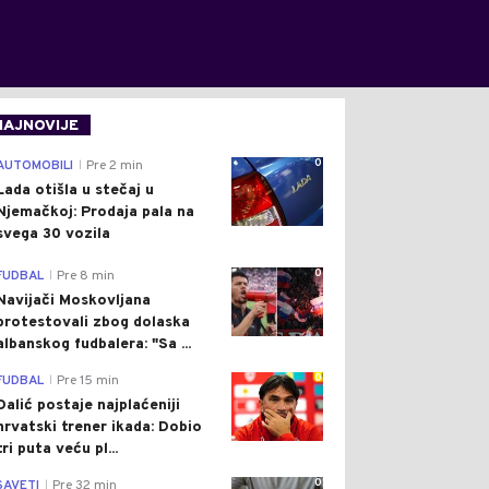
NAJNOVIJE
0
AUTOMOBILI
Pre 2 min
|
Lada otišla u stečaj u
Njemačkoj: Prodaja pala na
svega 30 vozila
0
FUDBAL
Pre 8 min
|
Navijači Moskovljana
protestovali zbog dolaska
albanskog fudbalera: "Sa ...
0
FUDBAL
Pre 15 min
|
Dalić postaje najplaćeniji
hrvatski trener ikada: Dobio
tri puta veću pl...
0
SAVETI
Pre 32 min
|