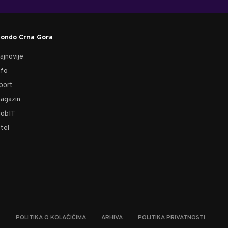
ondo Crna Gora
ajnovije
nfo
port
agazin
obIT
tel
T
POLITIKA O KOLAČIĆIMA
ARHIVA
POLITIKA PRIVATNOSTI