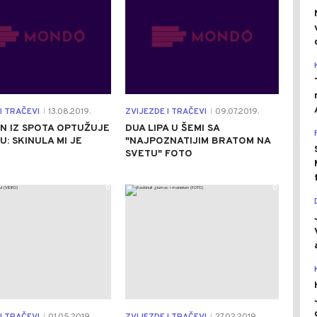
I TRAČEVI
13.08.2019.
ZVIJEZDE I TRAČEVI
09.07.2019.
|
|
N IZ SPOTA OPTUŽUJE
DUA LIPA U ŠEMI SA
U: SKINULA MI JE
"NAJPOZNATIJIM BRATOM NA
SVETU" FOTO
0
0
|
|