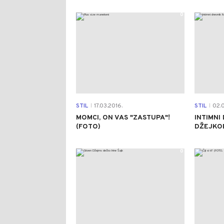
0
STIL
17.03.2016.
STIL
02.0
|
|
MOMCI, ON VAS "ZASTUPA"!
INTIMNI
(FOTO)
DŽEJKO
0