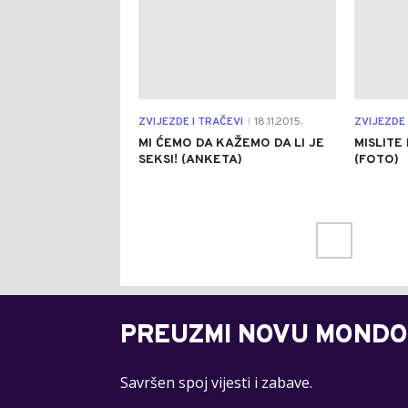
ZVIJEZDE I TRAČEVI
18.11.2015.
ZVIJEZDE 
|
MI ĆEMO DA KAŽEMO DA LI JE
MISLITE
SEKSI! (ANKETA)
(FOTO)
PREUZMI NOVU MONDO
Savršen spoj vijesti i zabave.