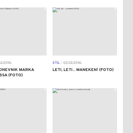
0
0
2.2016.
STIL
02.02.2016.
|
 DNEVNIK MARKA
LETI, LETI... MANEKEN! (FOTO)
BSA (FOTO)
0
0