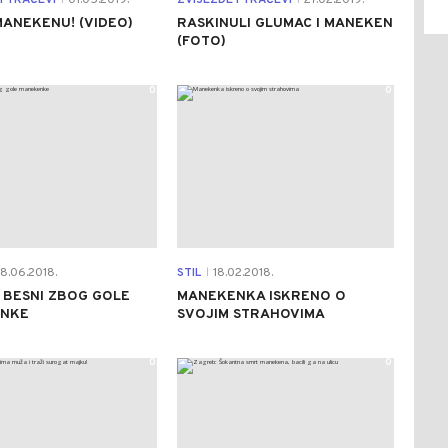
I TRAČEVI
01.05.2019.
ZVIJEZDE I TRAČEVI
27.02.2019.
MANEKENU! (VIDEO)
RASKINULI GLUMAC I MANEKEN
(FOTO)
0
0
8.06.2018.
STIL
18.02.2018.
|
 BESNI ZBOG GOLE
MANEKENKA ISKRENO O
NKE
SVOJIM STRAHOVIMA
0
0