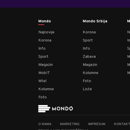
Mondo
Mondo Srbija
M
Najnovije
Korona
N
Korona
Sport
I
Info
Info
S
Sport
Zabava
M
Magazin
Magazin
M
MobIT
Kolumne
M
Mtel
Foto
Kolumne
Liste
Foto
O NAMA
MARKETING
IMPRESUM
KONTAK