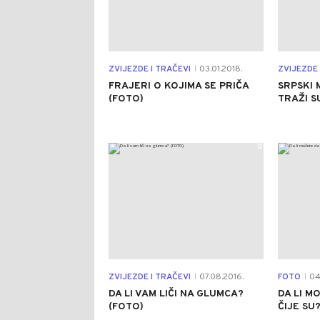
ZVIJEZDE I TRAČEVI
03.01.2018.
ZVIJEZDE 
|
FRAJERI O KOJIMA SE PRIČA
SRPSKI 
(FOTO)
TRAŽI S
0
ZVIJEZDE I TRAČEVI
07.08.2016.
FOTO
04.
|
|
DA LI VAM LIČI NA GLUMCA?
DA LI M
(FOTO)
ČIJE SU