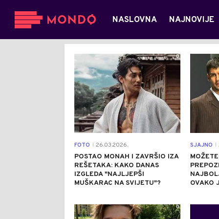
NASLOVNA
NAJNOVIJE
0
FOTO
26.03.2026.
SJAJNO
|
|
POSTAO MONAH I ZAVRŠIO IZA
MOŽETE 
REŠETAKA: KAKO DANAS
PREPOZ
IZGLEDA "NAJLJEPŠI
NAJBOLJ
MUŠKARAC NA SVIJETU"?
OVAKO J
0