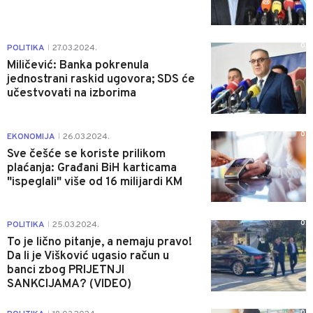
0
POLITIKA
27.03.2024.
|
Miličević: Banka pokrenula
jednostrani raskid ugovora; SDS će
učestvovati na izborima
0
EKONOMIJA
26.03.2024.
|
Sve češće se koriste prilikom
plaćanja: Građani BiH karticama
"ispeglali" više od 16 milijardi KM
0
POLITIKA
25.03.2024.
|
To je lično pitanje, a nemaju pravo!
Da li je Višković ugasio račun u
banci zbog PRIJETNJI
SANKCIJAMA? (VIDEO)
0