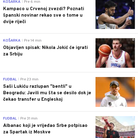
0
KOŠARKA
Pre 6 min
|
Kampaco u Crvenoj zvezdi? Poznati
španski novinar rekao sve o tome u
dvije riječi
0
KOŠARKA
Pre 14 min
|
Objavljen spisak: Nikola Jokić će igrati
za Srbiju
0
FUDBAL
Pre 23 min
|
Saši Lukiću razlupan "bentli" u
Beogradu: Javili mu šta se desilo dok je
čekao transfer u Engleskoj
0
FUDBAL
Pre 31 min
|
Albanac koji je vrijeđao Srbe potpisao
za Spartak iz Moskve