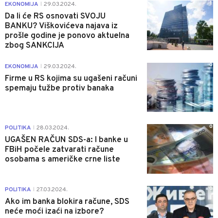
1
EKONOMIJA
29.03.2024.
|
Da li će RS osnovati SVOJU
BANKU? Viškovićeva najava iz
prošle godine je ponovo aktuelna
zbog SANKCIJA
0
EKONOMIJA
29.03.2024.
|
Firme u RS kojima su ugašeni računi
spemaju tužbe protiv banaka
0
POLITIKA
28.03.2024.
|
UGAŠEN RAČUN SDS-a: I banke u
FBiH počele zatvarati račune
osobama s američke crne liste
0
POLITIKA
27.03.2024.
|
Ako im banka blokira račune, SDS
neće moći izaći na izbore?