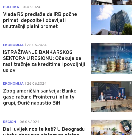
0
POLITIKA
01.07.2024.
|
Vlada RS predlaže da IRB počne
primati depozite i obavljati
unutrašnji platni promet
0
EKONOMIJA
26.06.2024.
|
ISTRAŽIVANJE BANKARSKOG
SEKTORA U REGIONU: Očekuje se
rast tražnje za kreditima i povoljniji
uslovi
1
EKONOMIJA
26.06.2024.
|
Zbog američkih sankcija: Banke
gase račune Prointeru i Infinity
grupi, Đurić napustio BiH
0
REGION
06.06.2024.
|
Da li uvijek nosite keš? U Beogradu