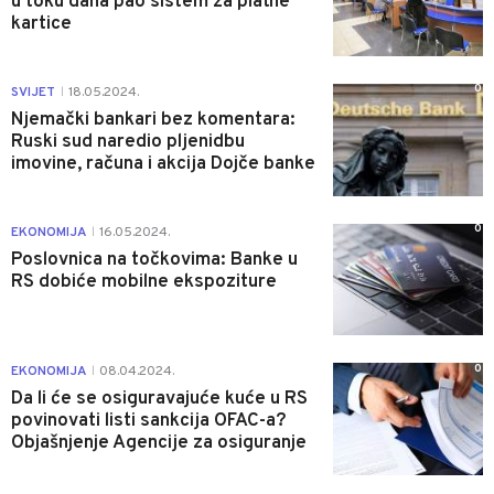
u toku dana pao sistem za platne
kartice
0
SVIJET
18.05.2024.
|
Njemački bankari bez komentara:
Ruski sud naredio pljenidbu
imovine, računa i akcija Dojče banke
0
EKONOMIJA
16.05.2024.
|
Poslovnica na točkovima: Banke u
RS dobiće mobilne ekspoziture
0
EKONOMIJA
08.04.2024.
|
Da li će se osiguravajuće kuće u RS
povinovati listi sankcija OFAC-a?
Objašnjenje Agencije za osiguranje