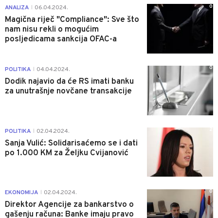
0
ANALIZA
06.04.2024.
|
Magična riječ "Compliance": Sve što
nam nisu rekli o mogućim
posljedicama sankcija OFAC-a
0
POLITIKA
04.04.2024.
|
Dodik najavio da će RS imati banku
za unutrašnje novčane transakcije
2
POLITIKA
02.04.2024.
|
Sanja Vulić: Solidarisaćemo se i dati
po 1.000 KM za Željku Cvijanović
0
EKONOMIJA
02.04.2024.
|
Direktor Agencije za bankarstvo o
gašenju računa: Banke imaju pravo