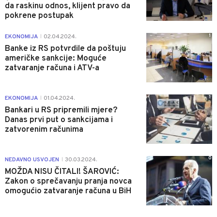
da raskinu odnos, klijent pravo da
pokrene postupak
1
EKONOMIJA
02.04.2024.
|
Banke iz RS potvrdile da poštuju
američke sankcije: Moguće
zatvaranje računa i ATV-a
1
EKONOMIJA
01.04.2024.
|
Bankari u RS pripremili mjere?
Danas prvi put o sankcijama i
zatvorenim računima
0
NEDAVNO USVOJEN
30.03.2024.
|
MOŽDA NISU ČITALI! ŠAROVIĆ:
Zakon o sprečavanju pranja novca
omogućio zatvaranje računa u BiH