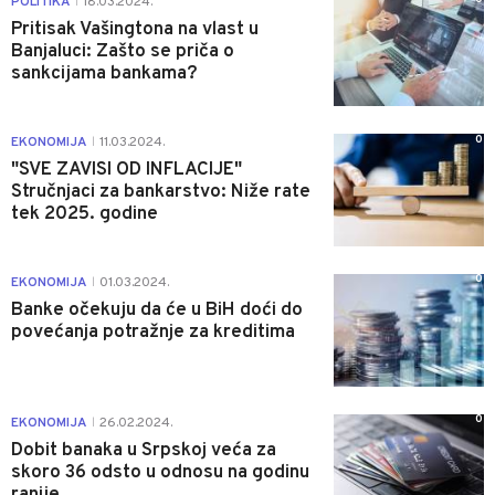
POLITIKA
18.03.2024.
|
Pritisak Vašingtona na vlast u
Banjaluci: Zašto se priča o
sankcijama bankama?
0
EKONOMIJA
11.03.2024.
|
"SVE ZAVISI OD INFLACIJE"
Stručnjaci za bankarstvo: Niže rate
tek 2025. godine
0
EKONOMIJA
01.03.2024.
|
Banke očekuju da će u BiH doći do
povećanja potražnje za kreditima
0
EKONOMIJA
26.02.2024.
|
Dobit banaka u Srpskoj veća za
skoro 36 odsto u odnosu na godinu
ranije