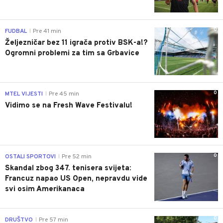
0
FUDBAL
Pre 41 min
|
Željezničar bez 11 igrača protiv BSK-a!?
Ogromni problemi za tim sa Grbavice
0
MTEL VIJESTI
Pre 45 min
|
Vidimo se na Fresh Wave Festivalu!
0
OSTALI SPORTOVI
Pre 52 min
|
Skandal zbog 347. tenisera svijeta:
Francuz napao US Open, nepravdu vide
svi osim Amerikanaca
0
DRUŠTVO
Pre 57 min
|