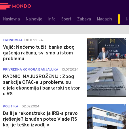
Naslovna
Najnovije
Info
Sport
Zabava
Magazin
M
0
EKONOMIJA
10.07.2024.
|
Vujić: Nećemo tužiti banke zbog
gašenja računa, svi smo u istom
problemu
1
PRIVREDNA KOMORA BANJALUKA
10.07.2024.
|
RADNICI NAJUGROŽENIJI: Zbog
sankcija OFAC-a u problemu su
cijela ekonomija i bankarski sektor
u RS
1
POLITIKA
02.07.2024.
|
Da li je rekonstrukcija IRB-a pravo
rješenje? Iznuđen potez Vlade RS
koji je teško izvodljiv