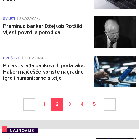
0
SVIJET
26.02.2024.
|
Preminuo bankar Džejkob Rotšild,
vijest povrdila porodica
0
DRUŠTVO
22.02.2024.
|
Porast krađa bankovnih podataka:
Hakeri najčešće koriste nagradne
igre i humanitarne akcije
1
2
3
4
5
NAJNOVIJE