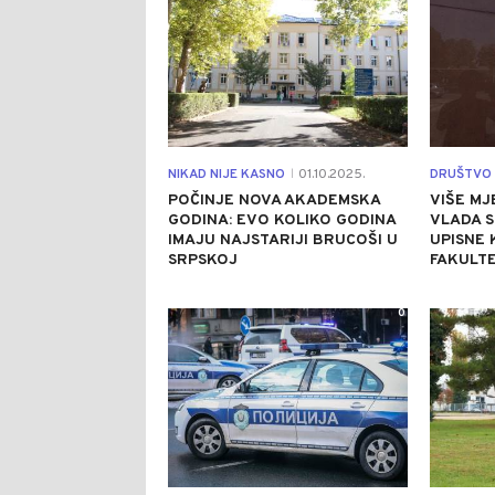
NIKAD NIJE KASNO
01.10.2025.
DRUŠTVO
|
POČINJE NOVA AKADEMSKA
VIŠE MJ
GODINA: EVO KOLIKO GODINA
VLADA 
IMAJU NAJSTARIJI BRUCOŠI U
UPISNE 
SRPSKOJ
FAKULT
0