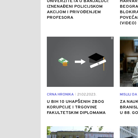
UNIVERZITETA U BANJALUCI:
HARVARD
IZNENAĐENI POLICIJSKOM
BEOGRA
AKCIJOM I PRIVOĐENJEM
BLOKIRA
PROFESORA
POVEĆA
(VIDEO)
0
CRNA HRONIKA
21.02.2023.
MISLILI D
|
U BIH 10 UHAPŠENIH ZBOG
ZA NAUK
KORUPCIJE I TRGOVINE
BRANISL
FAKULTETSKIM DIPLOMAMA
U 88. GO
1