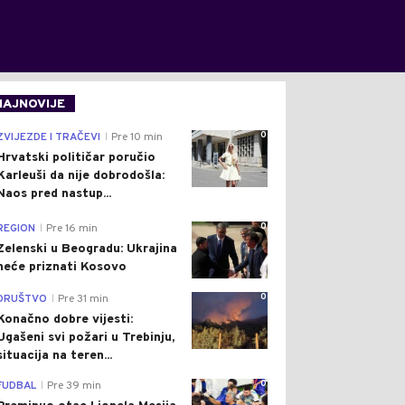
NAJNOVIJE
0
ZVIJEZDE I TRAČEVI
Pre 10 min
|
Hrvatski političar poručio
Karleuši da nije dobrodošla:
Naos pred nastup...
0
REGION
Pre 16 min
|
Zelenski u Beogradu: Ukrajina
neće priznati Kosovo
0
DRUŠTVO
Pre 31 min
|
Konačno dobre vijesti:
Ugašeni svi požari u Trebinju,
situacija na teren...
0
FUDBAL
Pre 39 min
|