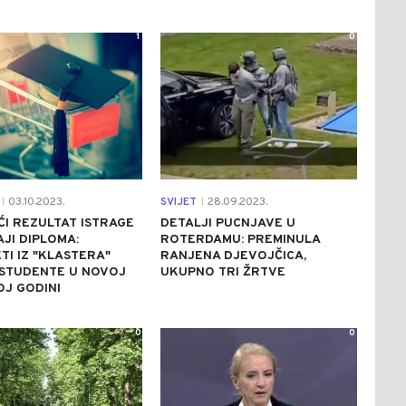
1
0
03.10.2023.
SVIJET
28.09.2023.
|
|
I REZULTAT ISTRAGE
DETALJI PUCNJAVE U
JI DIPLOMA:
ROTERDAMU: PREMINULA
TI IZ "KLASTERA"
RANJENA DJEVOJČICA,
 STUDENTE U NOVOJ
UKUPNO TRI ŽRTVE
J GODINI
0
0