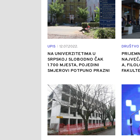
UPIS
12.07.2022.
DRUŠTVO
|
NA UNIVERZITETIMA U
PRIJEMN
SRPSKOJ SLOBODNO ČAK
NAJVEĆA
1.700 MJESTA, POJEDINI
A, FILO
SMJEROVI POTPUNO PRAZNI
FAKULTE
0