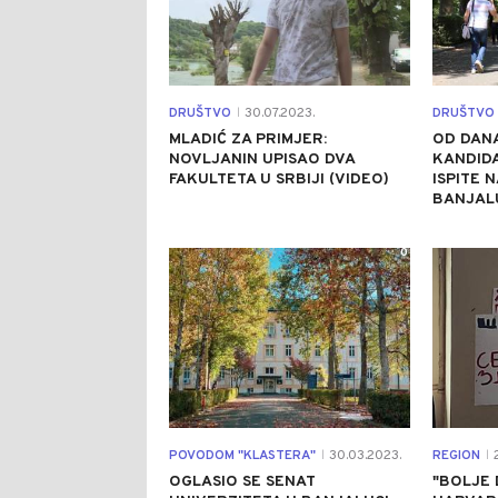
DRUŠTVO
30.07.2023.
DRUŠTVO
|
MLADIĆ ZA PRIMJER:
OD DANA
NOVLJANIN UPISAO DVA
KANDIDA
FAKULTETA U SRBIJI (VIDEO)
ISPITE 
BANJAL
0
POVODOM "KLASTERA"
30.03.2023.
REGION
2
|
|
OGLASIO SE SENAT
"BOLJE 