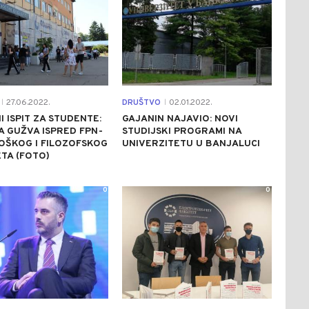
27.06.2022.
DRUŠTVO
02.01.2022.
|
|
I ISPIT ZA STUDENTE:
GAJANIN NAJAVIO: NOVI
 GUŽVA ISPRED FPN-
STUDIJSKI PROGRAMI NA
LOŠKOG I FILOZOFSKOG
UNIVERZITETU U BANJALUCI
TA (FOTO)
0
0