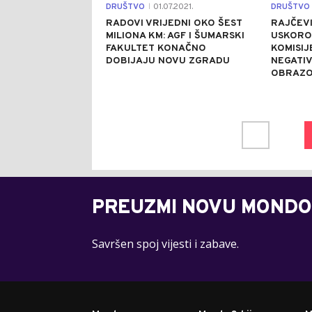
DRUŠTVO
01.07.2021.
DRUŠTVO
|
RADOVI VRIJEDNI OKO ŠEST
RAJČEVI
MILIONA KM: AGF I ŠUMARSKI
USKORO 
FAKULTET KONAČNO
KOMISIJ
DOBIJAJU NOVU ZGRADU
NEGATIV
OBRAZO
PREUZMI NOVU MONDO
Savršen spoj vijesti i zabave.