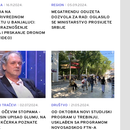
JA
16.11.2024.
REGION
05.09.2024.
|
|
JA NA
MEGATRENDU ODUZETA
RIVREDNOM
DOZVOLA ZA RAD: OGLASILO
TU U BANJALUCI:
SE MINISTARSTVO PROSVJETE
, RAZNOŠENJE
SRBIJE
A I PRSKANJE DRONOM
IDEO)
0
0
I TRAČEVI
02.07.2024.
DRUŠTVO
21.05.2024.
|
|
 OČEVIM STOPAMA -
OD OKTOBRA NOVI STUDIJSKI
SIN UPISAO GLUMU, NA
PROGRAM U TREBINJU,
I KĆERKA POZNATE
USKLAĐEN SA PROGRAMOM
E
NOVOSADSKOG FTN-A