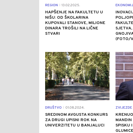
REGION
13.02.2025.
EKONOMI
|
HAPŠENJE NA FAKULTETU U
INOVACI
NIŠU: OD ŠKOLARINA
POLJOP
KUPOVALI STANOVE, MILIONE
FAKULTE
DINARA TROŠILI NA LIČNE
SJETVA
STVARI
GNOJIV
(FOTO/V
0
DRUŠTVO
01.08.2024.
ZVIJEZDE 
|
SREDINOM AVGUSTA KONKURS
KRENUO
ZA DRUGI UPISNI ROK NA
MANDIN 
UNIVERZITETU U BANJALUCI
SPISKU 
GLUMIC