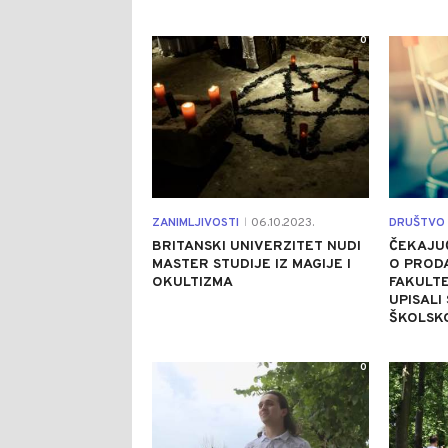
0
ZANIMLJIVOSTI
06.10.2023.
DRUŠTVO
|
BRITANSKI UNIVERZITET NUDI
ČEKAJUĆ
MASTER STUDIJE IZ MAGIJE I
O PRODA
OKULTIZMA
FAKULTE
UPISALI
ŠKOLSKO
0