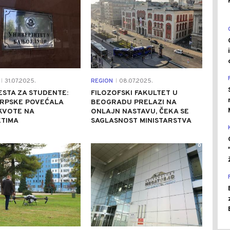
31.07.2025.
REGION
08.07.2025.
|
|
ESTA ZA STUDENTE:
FILOZOFSKI FAKULTET U
SRPSKE POVEĆALA
BEOGRADU PRELAZI NA
KVOTE NA
ONLAJN NASTAVU, ČEKA SE
ETIMA
SAGLASNOST MINISTARSTVA
1
0