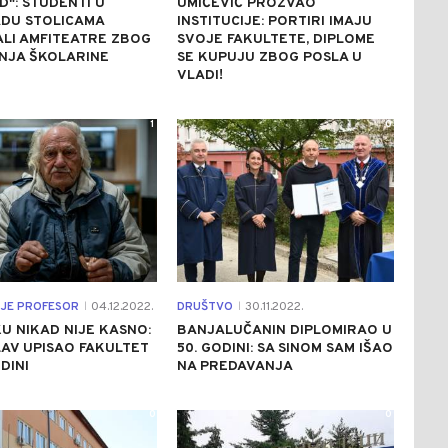
": STUDENTI U
UMIČEVIĆ PROZVAO
DU STOLICAMA
INSTITUCIJE: PORTIRI IMAJU
LI AMFITEATRE ZBOG
SVOJE FAKULTETE, DIPLOME
NJA ŠKOLARINE
SE KUPUJU ZBOG POSLA U
VLADI!
1
0
A JE PROFESOR
04.12.2022.
DRUŠTVO
30.11.2022.
|
|
U NIKAD NIJE KASNO:
BANJALUČANIN DIPLOMIRAO U
AV UPISAO FAKULTET
50. GODINI: SA SINOM SAM IŠAO
DINI
NA PREDAVANJA
0
0