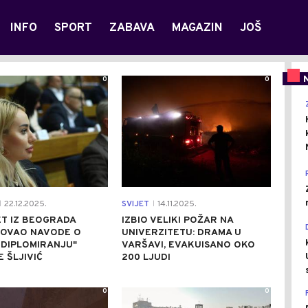
INFO
SPORT
ZABAVA
MAGAZIN
JOŠ
0
0
22.12.2025.
SVIJET
14.11.2025.
|
|
T IZ BEOGRADA
IZBIO VELIKI POŽAR NA
OVAO NAVODE O
UNIVERZITETU: DRAMA U
 DIPLOMIRANJU"
VARŠAVI, EVAKUISANO OKO
E ŠLJIVIĆ
200 LJUDI
0
0