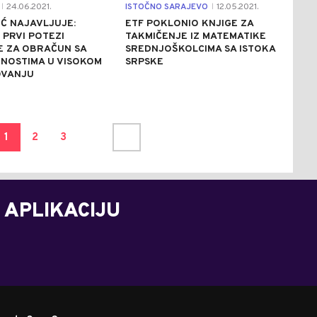
24.06.2021.
ISTOČNO SARAJEVO
12.05.2021.
|
|
Ć NAJAVLJUJE:
ETF POKLONIO KNJIGE ZA
PRVI POTEZI
TAKMIČENJE IZ MATEMATIKE
E ZA OBRAČUN SA
SREDNJOŠKOLCIMA SA ISTOKA
NOSTIMA U VISOKOM
SRPSKE
VANJU
1
2
3
 APLIKACIJU