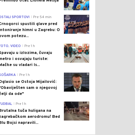
Preminuo otac Lionela Mesija
0
OSTALI SPORTOVI
Pre 54 min
|
Crnogorci spustili glave pred
intoniranje himni u Zagrebu: O
ovom potezu...
0
FOTO, VIDEO
Pre 1 h
|
Spavaju u izlozima, čuvaju
metro i osvajaju turiste:
Mačke su vladari Is...
0
KOŠARKA
Pre 1 h
|
Oglasio se Ostoja Mijailović:
"Obaviješten sam o njegovoj
želji da ode"
0
FUDBAL
Pre 1 h
|
Brutalna tuča huligana na
zagrebačkom aerodromu! Bed
Blu Bojsi napravili...