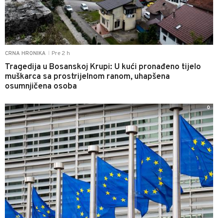
Pre 2 h
CRNA HRONIKA
|
Tragedija u Bosanskoj Krupi: U kući pronađeno tijelo
muškarca sa prostrijelnom ranom, uhapšena
osumnjičena osoba
0