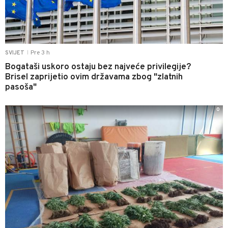
Pre 3 h
SVIJET
|
Bogataši uskoro ostaju bez najveće privilegije?
Brisel zaprijetio ovim državama zbog "zlatnih
pasoša"
0