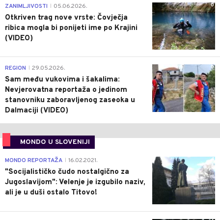
0
ZANIMLJIVOSTI
05.06.2026.
|
Otkriven trag nove vrste: Čovječja
ribica mogla bi ponijeti ime po Krajini
(VIDEO)
0
REGION
29.05.2026.
|
Sam među vukovima i šakalima:
Nevjerovatna reportaža o jedinom
stanovniku zaboravljenog zaseoka u
Dalmaciji (VIDEO)
MONDO U SLOVENIJI
4
MONDO REPORTAŽA
16.02.2021.
|
"Socijalističko čudo nostalgično za
Jugoslavijom": Velenje je izgubilo naziv,
ali je u duši ostalo Titovo!