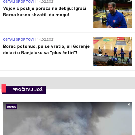
1
OSTALI SPORTOVI
14.02.2021.
|
Vujović poslije poraza na debiju: Igrači
Borca kasno shvatili da mogu!
3
OSTALI SPORTOVI
14.02.2021.
|
Borac potonuo, pa se vratio, ali Gorenje
dolazi u Banjaluku sa "plus četiri"!
PROČITAJ JOŠ
0
00:00