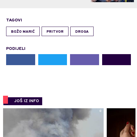
TAGOVI
BOŽO MARIĆ
PRITVOR
DROGA
PODIJELI
JOŠ IZ INFO
0