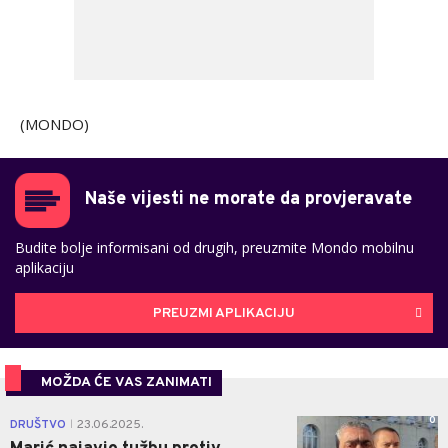
(MONDO)
Naše vijesti ne morate da provjeravate
Budite bolje informisani od drugih, preuzmite Mondo mobilnu
aplikaciju
PREUZMI APLIKACIJU
MOŽDA ĆE VAS ZANIMATI
0
DRUŠTVO
23.06.2025.
|