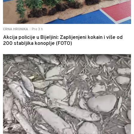
Pre 3 h
CRNA HRONIKA
|
Akcija policije u Bijeljini: Zaplijenjeni kokain i više od
200 stabljika konoplje (FOTO)
1