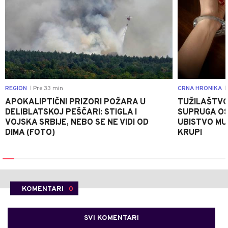
REGION
Pre 33 min
CRNA HRONIKA
|
|
APOKALIPTIČNI PRIZORI POŽARA U
TUŽILAŠTVO
DELIBLATSKOJ PEŠČARI: STIGLA I
SUPRUGA OS
VOJSKA SRBIJE, NEBO SE NE VIDI OD
UBISTVO MU
DIMA (FOTO)
KRUPI
KOMENTARI
0
SVI KOMENTARI