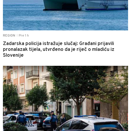
Pre 1 h
REGION
|
Zadarska policija istražuje slučaj: Građani prijavili
pronalazak tijela, utvrđeno da je riječ o mladiću iz
Slovenije
0