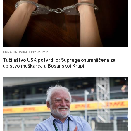
Pre 39 min
CRNA HRONIKA
|
Tužilaštvo USK potvrdilo: Supruga osumnjičena za
ubistvo muškarca u Bosanskoj Krupi
0