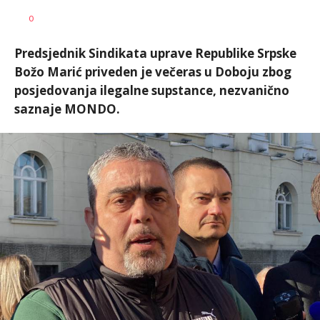
Vesna
AUTOR
0
Kerkez
Predsjednik Sindikata uprave Republike Srpske
Božo Marić priveden je večeras u Doboju zbog
posjedovanja ilegalne supstance, nezvanično
saznaje MONDO.