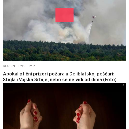
Pre 33 min
REGION
|
Apokaliptični prizori požara u Deliblatskoj peščari:
Stigla i Vojska Srbije, nebo se ne vidi od dima (Foto)
0