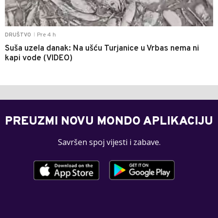
Pre 4 h
DRUŠTVO
|
Suša uzela danak: Na ušću Turjanice u Vrbas nema ni
kapi vode (VIDEO)
PREUZMI NOVU MONDO APLIKACIJU
Savršen spoj vijesti i zabave.