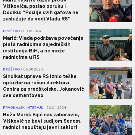
Marić najavio tužbu protiv
Viškovića, poslao poruku i
Dodiku: “Poslije svih gafova ne
zaslužuje da vodi Vladu RS”
0
DRUŠTVO
09.12.2024.
|
Marić: Vlada podržava povećanje
plata radnicima zajedničkih
institucija BiH, a ne može
radnicima u RS
0
DRUŠTVO
05.08.2024.
|
Sindikat uprave RS iznio teške
optužbe na račun direktora
Centra za predškolsko, Jokanović
sve demantovao
0
PRVOMAJSKI INTERVJU
30.04.2024.
|
Božo Marić: Egić nas zaboravio,
Višković se bavi sudijom Senom,
radnici napuštaju javni sektor!