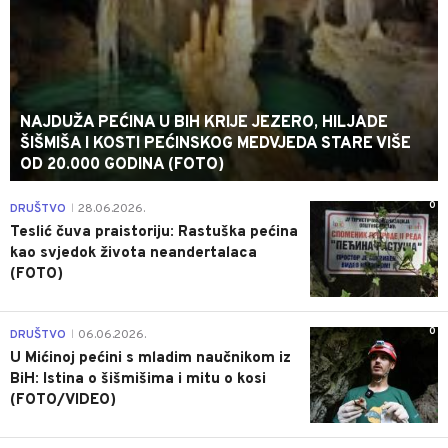
NAJDUŽA PEĆINA U BIH KRIJE JEZERO, HILJADE
ŠIŠMIŠA I KOSTI PEĆINSKOG MEDVJEDA STARE VIŠE
OD 20.000 GODINA (FOTO)
0
DRUŠTVO
28.06.2026.
|
Teslić čuva praistoriju: Rastuška pećina
kao svjedok života neandertalaca
(FOTO)
0
DRUŠTVO
06.06.2026.
|
U Mićinoj pećini s mladim naučnikom iz
BiH: Istina o šišmišima i mitu o kosi
(FOTO/VIDEO)