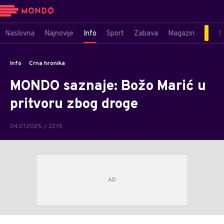
Naslovna
Najnovije
Info
Sport
Zabava
Magazin
M
Info
Crna hronika
MONDO saznaje: Božo Marić u
pritvoru zbog droge
04.07.2025. / 22:15