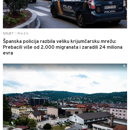
Pre 2 h
SVIJET
|
Španska policija razbila veliku krijumčarsku mrežu:
Prebacili više od 2.000 migranata i zaradili 24 miliona
evra
0