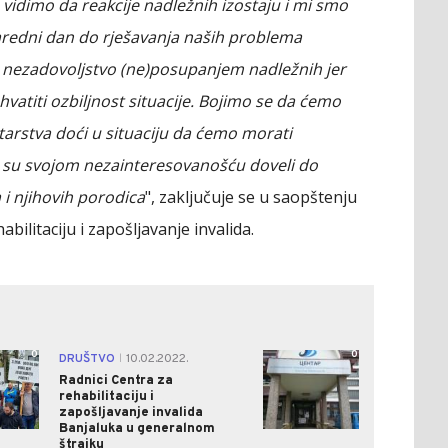
 vidimo da reakcije nadležnih izostaju i mi smo
aredni dan do rješavanja naših problema
 nezadovoljstvo (ne)posupanjem nadležnih jer
hvatiti ozbiljnost situacije. Bojimo se da ćemo
rstva doći u situaciju da ćemo morati
er su svojom nezainteresovanošću doveli do
 i njihovih porodica
", zaključuje se u saopštenju
ilitaciju i zapošljavanje invalida.
0
0
DRUŠTVO
10.02.2022.
|
Radnici Centra za
rehabilitaciju i
zapošljavanje invalida
Banjaluka u generalnom
štrajku