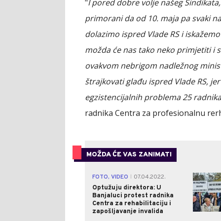
"
I pored dobre volje našeg Sindikata,
primorani da od 10. maja pa svaki n
dolazimo ispred Vlade RS i iskažemo
možda će nas tako neko primjetiti i s
ovakvom nebrigom nadležnog minista
štrajkovati glađu ispred Vlade RS, j
egzistencijalnih problema 25 radnika
radnika Centra za profesionalnu rerhab
MOŽDA ĆE VAS ZANIMATI
FOTO, VIDEO
07.04.2022.
|
Optužuju direktora: U
Banjaluci protest radnika
Centra za rehabilitaciju i
zapošljavanje invalida