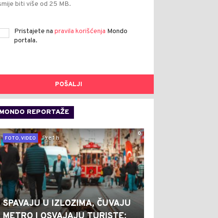
smije biti više od 25 MB.
Pristajete na
pravila korišćenja
Mondo
portala.
POŠALJI
MONDO REPORTAŽE
0
Pre 1 h
FOTO, VIDEO
SPAVAJU U IZLOZIMA, ČUVAJU
METRO I OSVAJAJU TURISTE: