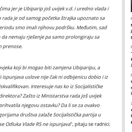
ma jer je Ubiparip još uvijek v.d. i uredno vlada i
o rada je od samog početka štrajka upoznato sa
riodu smo imali njihovu podršku. Međutim, sad
o da nemaju rješenje pa samo prolongiraju sa
m prenose.
vjeka koji bi mogao biti zamjena Ubiparipu, a
i ispunjava uslove nije čak ni odbijenicu dobio i iz
valifikovan. Interesuje nas ko iz Socijalističke
irektora? Zašto iz Ministarstva rada još uvijek
prihvatila njegovu ostavku? Da li se za ovakvo
rijama društva zalaže Socijalistička partija u
 se Odluka Vlade RS ne ispunjava
", pitaju se radnici.