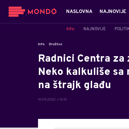
NASLOVNA
NAJNOVIJE
Info:
NAJNOVIJE
POLITI
Info
Društvo
Radnici Centra za 
Neko kalkuliše sa
na štrajk glađu
10.05.2022. / 10:31