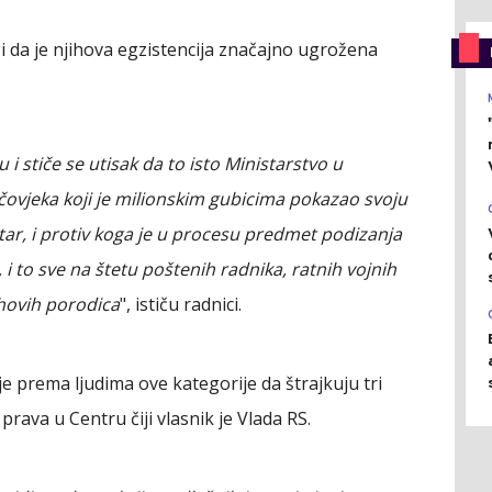
u i da je njihova egzistencija značajno ugrožena
i stiče se utisak da to isto Ministarstvo u
 čovjeka koji je milionskim gubicima pokazao svoju
ar, i protiv koga je u procesu predmet podizanja
 i to sve na štetu poštenih radnika, ratnih vojnih
jihovih porodica
", ističu radnici.
 prema ljudima ove kategorije da štrajkuju tri
rava u Centru čiji vlasnik je Vlada RS.