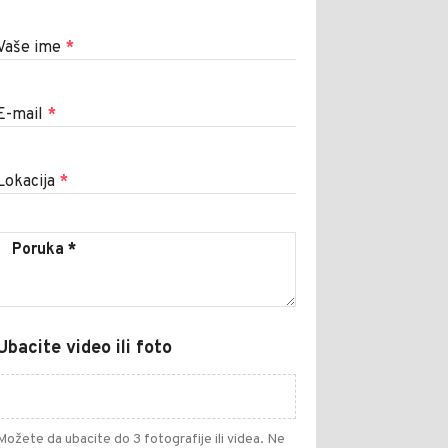
Vaše ime
*
E-mail
*
Lokacija
*
Ubacite video ili foto
Možete da ubacite do 3 fotografije ili videa. Ne