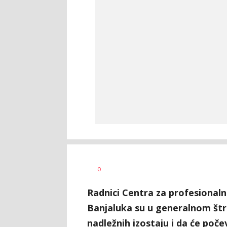
Dušan
AUTOR
0
Volaš
Radnici Centra za profesionalnu
Banjaluka su u generalnom štra
nadležnih izostaju i da će poč