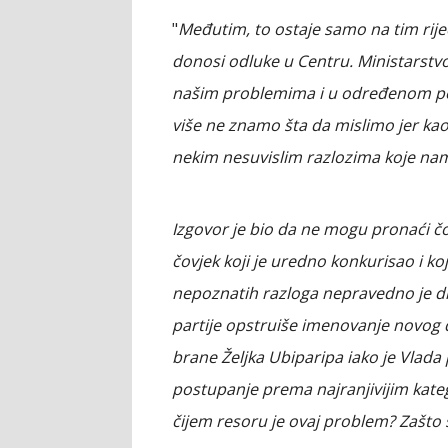
"
Međutim, to ostaje samo na tim riječi
donosi odluke u Centru. Ministarstv
našim problemima i u određenom pe
više ne znamo šta da mislimo jer ka
nekim nesuvislim razlozima koje na
Izgovor je bio da ne mogu pronaći čo
čovjek koji je uredno konkurisao i koj
nepoznatih razloga nepravedno je disk
partije opstruiše imenovanje novog d
brane Željka Ubiparipa iako je Vlada 
postupanje prema najranjivijim katego
čijem resoru je ovaj problem? Zašto