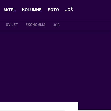
M:TEL
KOLUMNE
FOTO
JOŠ
SVIJET
EKONOMIJA
JOŠ