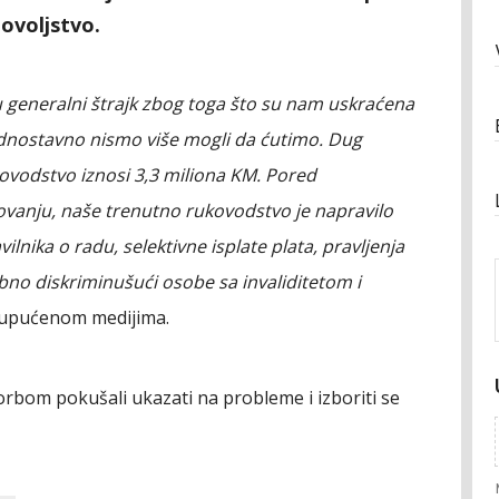
dovoljstvo.
 u generalni štrajk zbog toga što su nam uskraćena
jednostavno nismo više mogli da ćutimo. Dug
kovodstvo iznosi 3,3 miliona KM. Pored
ovanju, naše trenutno rukovodstvo je napravilo
ilnika o radu, selektivne isplate plata, pravljenja
no diskriminušući osobe sa invaliditetom i
u upućenom medijima.
rbom pokušali ukazati na probleme i izboriti se