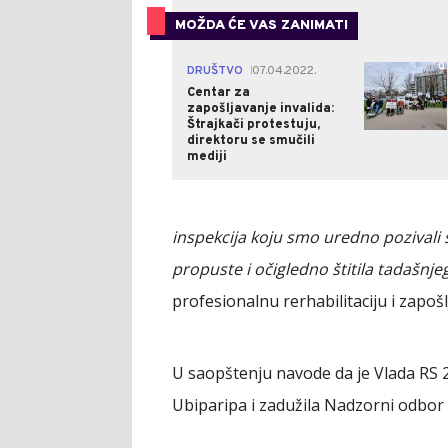
MOŽDA ĆE VAS ZANIMATI
0
DRUŠTVO
07.04.2022.
|
Centar za
zapošljavanje invalida:
Štrajkači protestuju,
direktoru se smučili
mediji
inspekcija koju smo uredno pozivali s
propuste i očigledno štitila tadašnje
profesionalnu rerhabilitaciju i zapošl
U saopštenju navode da je Vlada RS 21
Ubiparipa i zadužila Nadzorni odbor 