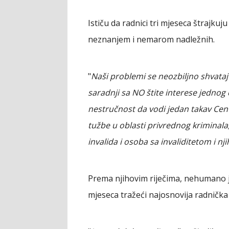
Ističu da radnici tri mjeseca štrajkuj
neznanjem i nemarom nadležnih.
"
Naši problemi se neozbiljno shvataju 
saradnji sa NO štite interese jednog
nestručnost da vodi jedan takav Cent
tužbe u oblasti privrednog kriminala,
invalida i osoba sa invaliditetom i n
Prema njihovim riječima, nehumano je
mjeseca tražeći najosnovija radnička p