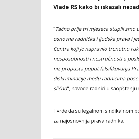
Vlade RS kako bi iskazali neza
"
Tačno prije tri mjeseca stupili smo
osnovna radnička i ljudska prava i 
Centra koji je napravilo trenutno ru
nesposobnosti i nestručnosti u posl
niz propusta poput falsifikovanja Prav
diskriminacije među radnicima poseb
slično
", navode radnici u saopštenj
Tvrde da su legalnom sindikalnom bo
za najosnovnija prava radnika.