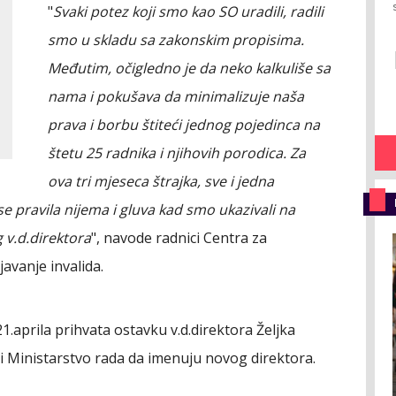
"
Svaki potez koji smo kao SO uradili, radili
smo u skladu sa zakonskim propisima.
Međutim, očigledno je da neko kalkuliše sa
nama i pokušava da minimalizuje naša
prava i borbu štiteći jednog pojedinca na
štetu 25 radnika i njihovih porodica. Za
ova tri mjeseca štrajka, sve i jedna
e pravila nijema i gluva kad smo ukazivali na
g v.d.direktora
", navode radnici Centra za
javanje invalida.
.aprila prihvata ostavku v.d.direktora Željka
i Ministarstvo rada da imenuju novog direktora.