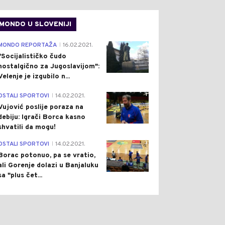
MONDO U SLOVENIJI
4
MONDO REPORTAŽA
16.02.2021.
|
"Socijalističko čudo
nostalgično za Jugoslavijom":
Velenje je izgubilo n...
1
OSTALI SPORTOVI
14.02.2021.
|
Vujović poslije poraza na
debiju: Igrači Borca kasno
shvatili da mogu!
3
OSTALI SPORTOVI
14.02.2021.
|
Borac potonuo, pa se vratio,
ali Gorenje dolazi u Banjaluku
sa "plus čet...