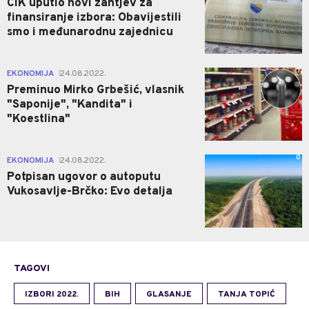
CIK uputio novi zahtjev za
finansiranje izbora: Obavijestili
smo i međunarodnu zajednicu
1
EKONOMIJA
24.08.2022.
|
Preminuo Mirko Grbešić, vlasnik
"Saponije", "Kandita" i
"Koestlina"
0
EKONOMIJA
24.08.2022.
|
Potpisan ugovor o autoputu
Vukosavlje-Brčko: Evo detalja
TAGOVI
IZBORI 2022.
BIH
GLASANJE
TANJA TOPIĆ