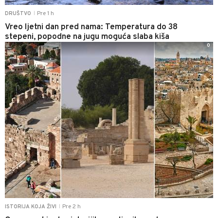
Pre 1 h
DRUŠTVO
|
Vreo ljetni dan pred nama: Temperatura do 38
stepeni, popodne na jugu moguća slaba kiša
0
Pre 2 h
ISTORIJA KOJA ŽIVI
|