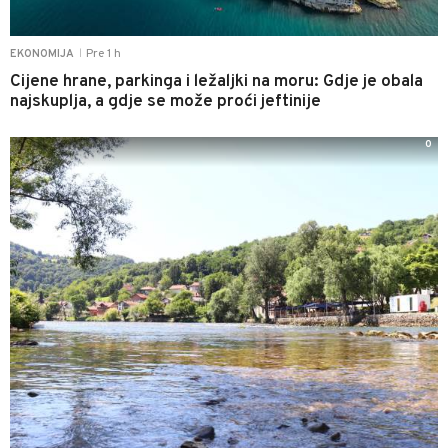
Pre 1 h
EKONOMIJA
|
Cijene hrane, parkinga i ležaljki na moru: Gdje je obala
najskuplja, a gdje se može proći jeftinije
0