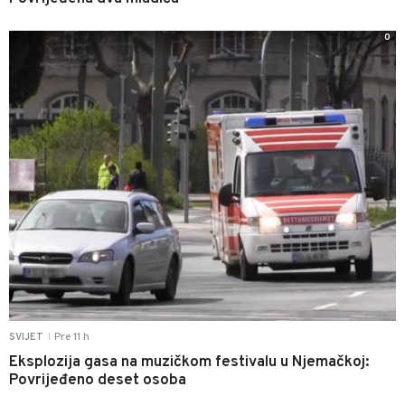
0
Pre 11 h
SVIJET
|
Eksplozija gasa na muzičkom festivalu u Njemačkoj:
Povrijeđeno deset osoba