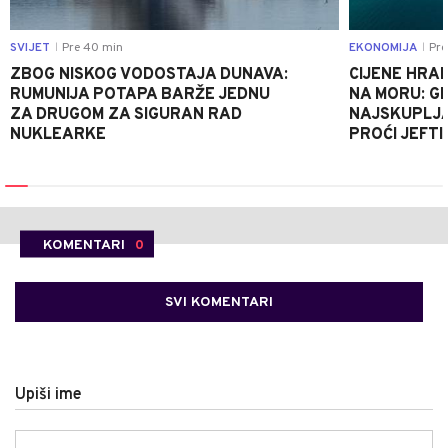
SVIJET
Pre 40 min
EKONOMIJA
Pre 
|
|
ZBOG NISKOG VODOSTAJA DUNAVA:
CIJENE HRAN
RUMUNIJA POTAPA BARŽE JEDNU
NA MORU: G
ZA DRUGOM ZA SIGURAN RAD
NAJSKUPLJA
NUKLEARKE
PROĆI JEFTI
KOMENTARI
0
SVI KOMENTARI
Upiši ime