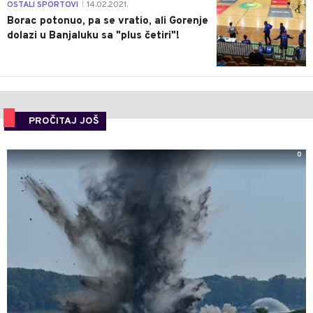
3
OSTALI SPORTOVI
14.02.2021.
|
Borac potonuo, pa se vratio, ali Gorenje
dolazi u Banjaluku sa "plus četiri"!
PROČITAJ JOŠ
0