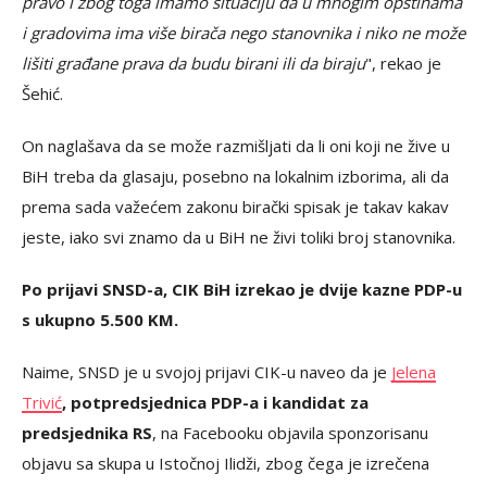
pravo i zbog toga imamo situaciju da u mnogim opštinama
i gradovima ima više birača nego stanovnika i niko ne može
lišiti građane prava da budu birani ili da biraju
", rekao je
Šehić.
On naglašava da se može razmišljati da li oni koji ne žive u
BiH treba da glasaju, posebno na lokalnim izborima, ali da
prema sada važećem zakonu birački spisak je takav kakav
jeste, iako svi znamo da u BiH ne živi toliki broj stanovnika.
Po prijavi SNSD-a, CIK BiH izrekao je dvije kazne PDP-u
s ukupno 5.500 KM.
Naime, SNSD je u svojoj prijavi CIK-u naveo da je
Jelena
Trivić
, potpredsjednica PDP-a i kandidat za
predsjednika RS
, na Facebooku objavila sponzorisanu
objavu sa skupa u Istočnoj Ilidži, zbog čega je izrečena