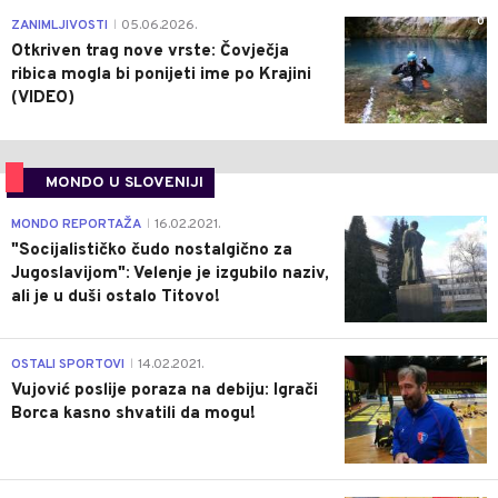
0
ZANIMLJIVOSTI
05.06.2026.
|
Otkriven trag nove vrste: Čovječja
ribica mogla bi ponijeti ime po Krajini
(VIDEO)
MONDO U SLOVENIJI
4
MONDO REPORTAŽA
16.02.2021.
|
"Socijalističko čudo nostalgično za
Jugoslavijom": Velenje je izgubilo naziv,
ali je u duši ostalo Titovo!
1
OSTALI SPORTOVI
14.02.2021.
|
Vujović poslije poraza na debiju: Igrači
Borca kasno shvatili da mogu!