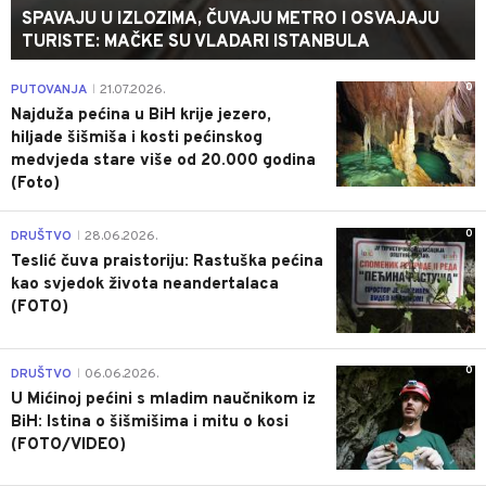
SPAVAJU U IZLOZIMA, ČUVAJU METRO I OSVAJAJU
TURISTE: MAČKE SU VLADARI ISTANBULA
0
PUTOVANJA
21.07.2026.
|
Najduža pećina u BiH krije jezero,
hiljade šišmiša i kosti pećinskog
medvjeda stare više od 20.000 godina
(Foto)
0
DRUŠTVO
28.06.2026.
|
Teslić čuva praistoriju: Rastuška pećina
kao svjedok života neandertalaca
(FOTO)
0
DRUŠTVO
06.06.2026.
|
U Mićinoj pećini s mladim naučnikom iz
BiH: Istina o šišmišima i mitu o kosi
(FOTO/VIDEO)