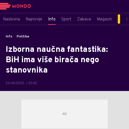
Naslovna
Najnovije
Info
Sport
Zabava
Magazin
M
Info
Politika
Izborna naučna fantastika:
BiH ima više birača nego
stanovnika
25.08.2022. / 22:42