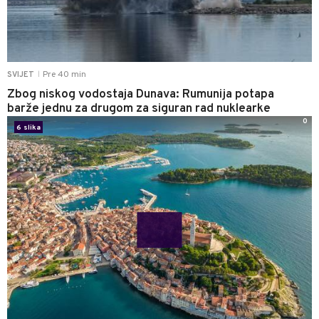
Pre 40 min
SVIJET
|
Zbog niskog vodostaja Dunava: Rumunija potapa
barže jednu za drugom za siguran rad nuklearke
0
6 slika