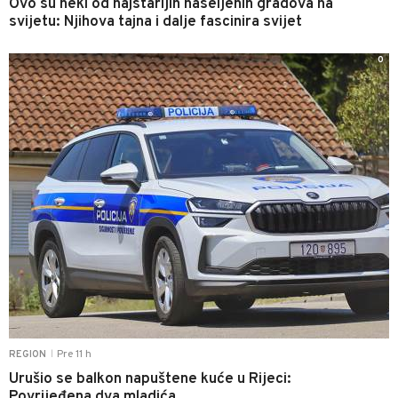
Ovo su neki od najstarijih naseljenih gradova na
svijetu: Njihova tajna i dalje fascinira svijet
0
Pre 11 h
REGION
|
Urušio se balkon napuštene kuće u Rijeci:
Povrijeđena dva mladića