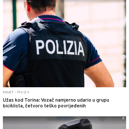
Pre 12 h
SVIJET
|
Užas kod Torina: Vozač namjerno udario u grupu
biciklista, četvoro teško povrijeđenih
0