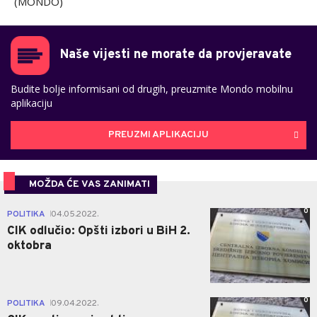
(MONDO)
Naše vijesti ne morate da provjeravate
Budite bolje informisani od drugih, preuzmite Mondo mobilnu
aplikaciju
PREUZMI APLIKACIJU
MOŽDA ĆE VAS ZANIMATI
0
POLITIKA
04.05.2022.
|
CIK odlučio: Opšti izbori u BiH 2.
oktobra
0
POLITIKA
09.04.2022.
|