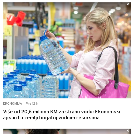
0
Pre 12 h
EKONOMIJA
|
Više od 20,6 miliona KM za stranu vodu: Ekonomski
apsurd u zemlji bogatoj vodnim resursima
0