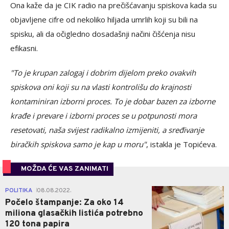
Ona kaže da je CIK radio na prečišćavanju spiskova kada su
objavljene cifre od nekoliko hiljada umrlih koji su bili na
spisku, ali da očigledno dosadašnji načini čišćenja nisu
efikasni.
"To je krupan zalogaj i dobrim dijelom preko ovakvih
spiskova oni koji su na vlasti kontrolišu do krajnosti
kontaminiran izborni proces. To je dobar bazen za izborne
krađe i prevare i izborni proces se u potpunosti mora
resetovati, naša svijest radikalno izmijeniti, a sređivanje
biračkih spiskova samo je kap u moru"
, istakla je Topićeva.
MOŽDA ĆE VAS ZANIMATI
0
POLITIKA
08.08.2022.
|
Počelo štampanje: Za oko 14
miliona glasačkih listića potrebno
120 tona papira