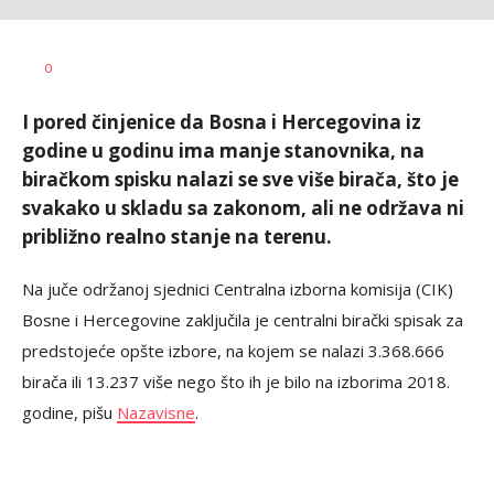
Vesna
AUTOR
0
Kerkez
I pored činjenice da Bosna i Hercegovina iz
godine u godinu ima manje stanovnika, na
biračkom spisku nalazi se sve više birača, što je
svakako u skladu sa zakonom, ali ne održava ni
približno realno stanje na terenu.
Na juče održanoj sjednici Centralna izborna komisija (CIK)
Bosne i Hercegovine zaključila je centralni birački spisak za
predstojeće opšte izbore, na kojem se nalazi 3.368.666
birača ili 13.237 više nego što ih je bilo na izborima 2018.
godine, pišu
Nazavisne
.