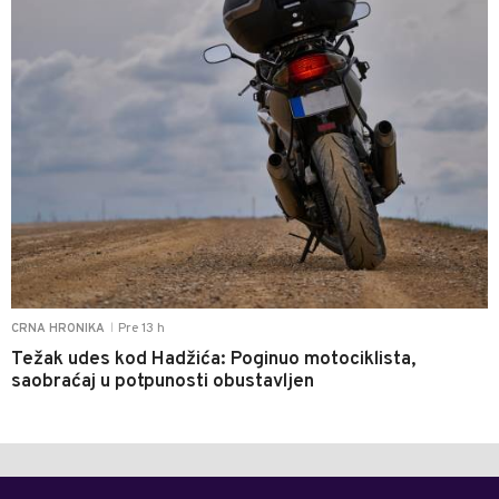
Pre 13 h
CRNA HRONIKA
|
Težak udes kod Hadžića: Poginuo motociklista,
saobraćaj u potpunosti obustavljen