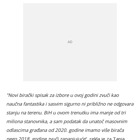
"Novi birački spisak za izbore u ovoj godini zvuči kao
naučna fantastika i sasvim sigurno ni približno ne odgovara
stanju na terenu. BiH u ovom trenutku ima manje od tri
miliona stanovnika, a sam podatak da unatoč masovnim
odlascima građana od 2020. godine imamo više birača
nego 2018. godine zvuči zapanjujuće
", rekla je za Tanja