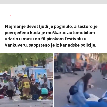
Dušan
AUTOR
0
Volaš
Najmanje devet ljudi je poginulo, a šestoro je
povrijeđeno kada je muškarac automobilom
udario u masu na filipinskom festivalu u
Vankuveru, saopšteno je iz kanadske policije.