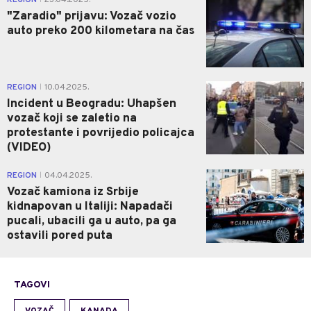
REGION
23.04.2025.
"Zaradio" prijavu: Vozač vozio
auto preko 200 kilometara na čas
1
REGION
10.04.2025.
|
Incident u Beogradu: Uhapšen
vozač koji se zaletio na
protestante i povrijedio policajca
(VIDEO)
0
REGION
04.04.2025.
|
Vozač kamiona iz Srbije
kidnapovan u Italiji: Napadači
pucali, ubacili ga u auto, pa ga
ostavili pored puta
TAGOVI