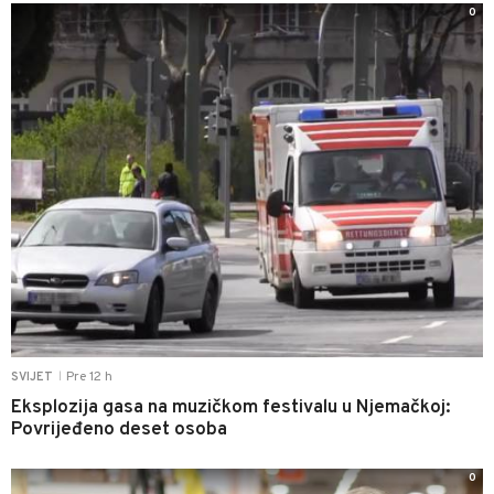
0
Pre 12 h
SVIJET
|
Eksplozija gasa na muzičkom festivalu u Njemačkoj:
Povrijeđeno deset osoba
0