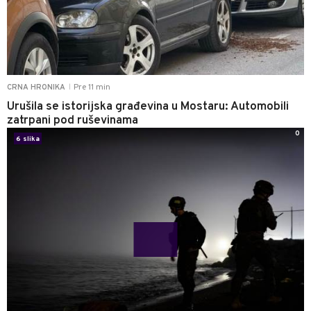
Pre 11 min
CRNA HRONIKA
|
Urušila se istorijska građevina u Mostaru: Automobili
zatrpani pod ruševinama
0
6 slika