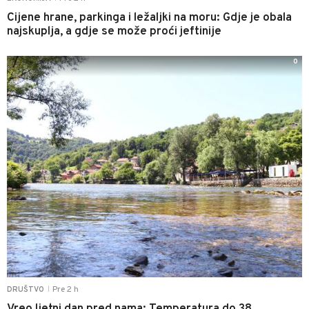
Cijene hrane, parkinga i ležaljki na moru: Gdje je obala
najskuplja, a gdje se može proći jeftinije
0
Pre 2 h
DRUŠTVO
|