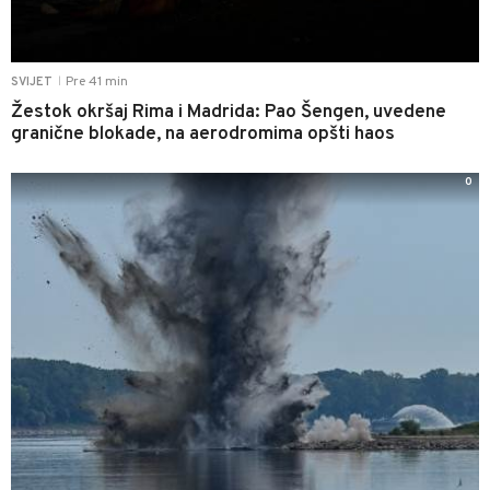
Pre 41 min
SVIJET
|
Žestok okršaj Rima i Madrida: Pao Šengen, uvedene
granične blokade, na aerodromima opšti haos
0