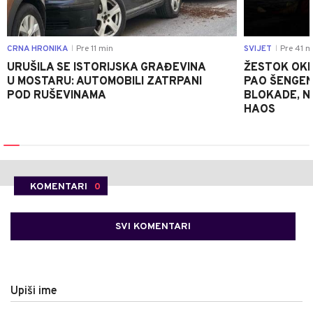
CRNA HRONIKA
Pre 11 min
SVIJET
Pre 41 m
|
|
URUŠILA SE ISTORIJSKA GRAĐEVINA
ŽESTOK OKRŠ
U MOSTARU: AUTOMOBILI ZATRPANI
PAO ŠENGEN
POD RUŠEVINAMA
BLOKADE, N
HAOS
KOMENTARI
0
SVI KOMENTARI
Upiši ime