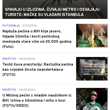
SPAVAJU U IZLOZIMA, ČUVAJU METRO I OSVAJAJU
TURISTE: MAČKE SU VLADARI ISTANBULA
0
PUTOVANJA
21.07.2026.
|
Najduža pećina u BiH krije jezero,
hiljade šišmiša i kosti pećinskog
medvjeda stare više od 20.000 godina
(Foto)
0
DRUŠTVO
28.06.2026.
|
Teslić čuva praistoriju: Rastuška pećina
kao svjedok života neandertalaca
(FOTO)
0
DRUŠTVO
06.06.2026.
|
U Mićinoj pećini s mladim naučnikom iz
BiH: Istina o šišmišima i mitu o kosi
(FOTO/VIDEO)