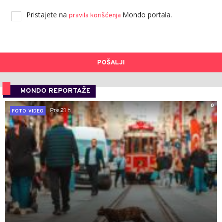
Pristajete na
Mondo portala.
pravila korišćenja
POŠALJI
MONDO REPORTAŽE
0
Pre 21 h
FOTO, VIDEO