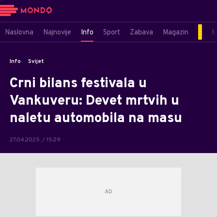
Naslovna
Najnovije
Info
Sport
Zabava
Magazin
M
Info
Svijet
Crni bilans festivala u
Vankuveru: Devet mrtvih u
naletu automobila na masu
27.04.2025. / 15:29