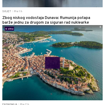
Pre 1 h
SVIJET
|
Zbog niskog vodostaja Dunava: Rumunija potapa
barže jednu za drugom za siguran rad nuklearke
0
6 slika
Pre 2 h
EKONOMIJA
|