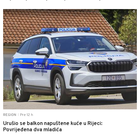
0
Pre 12 h
REGION
|
Urušio se balkon napuštene kuće u Rijeci:
Povrijeđena dva mladića