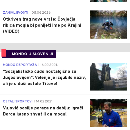
0
ZANIMLJIVOSTI
05.06.2026.
|
Otkriven trag nove vrste: Čovječja
ribica mogla bi ponijeti ime po Krajini
(VIDEO)
MONDO U SLOVENIJI
4
MONDO REPORTAŽA
16.02.2021.
|
"Socijalističko čudo nostalgično za
Jugoslavijom": Velenje je izgubilo naziv,
ali je u duši ostalo Titovo!
1
OSTALI SPORTOVI
14.02.2021.
|
Vujović poslije poraza na debiju: Igrači
Borca kasno shvatili da mogu!