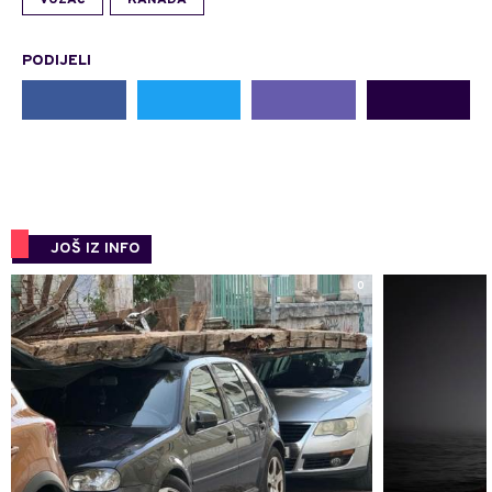
VOZAČ
KANADA
PODIJELI
JOŠ IZ INFO
0