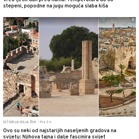
Vreo ljetni dan pred nama: Temperatura do 38
stepeni, popodne na jugu moguća slaba kiša
0
Pre 3 h
ISTORIJA KOJA ŽIVI
|
Ovo su neki od najstarijih naseljenih gradova na
svijetu: Njihova tajna i dalje fascinira svijet