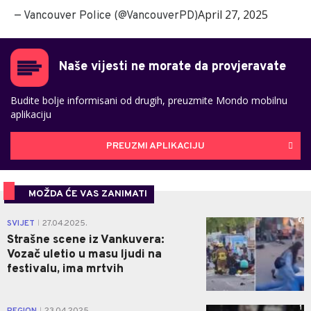
April 27, 2025
— Vancouver Police (@VancouverPD)
Naše vijesti ne morate da provjeravate
Budite bolje informisani od drugih, preuzmite Mondo mobilnu
aplikaciju
PREUZMI APLIKACIJU
MOŽDA ĆE VAS ZANIMATI
0
SVIJET
27.04.2025.
|
Strašne scene iz Vankuvera:
Vozač uletio u masu ljudi na
festivalu, ima mrtvih
1
|