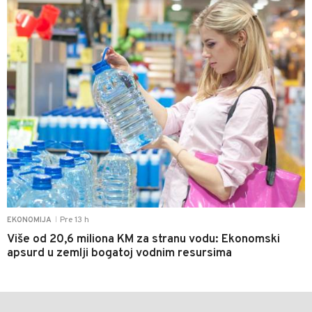
Pre 13 h
EKONOMIJA
|
Više od 20,6 miliona KM za stranu vodu: Ekonomski
apsurd u zemlji bogatoj vodnim resursima