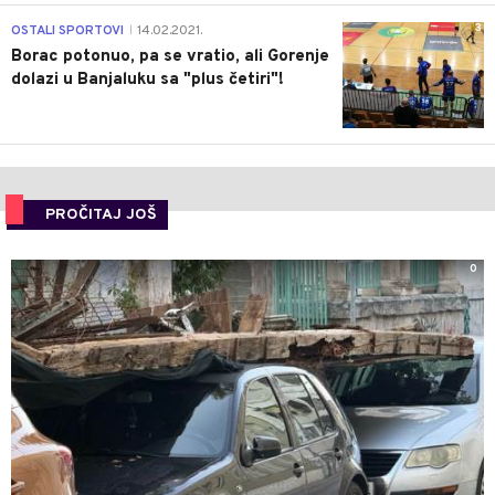
3
OSTALI SPORTOVI
14.02.2021.
|
Borac potonuo, pa se vratio, ali Gorenje
dolazi u Banjaluku sa "plus četiri"!
PROČITAJ JOŠ
0