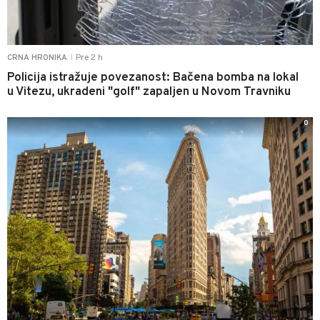
Pre 2 h
CRNA HRONIKA
|
Policija istražuje povezanost: Bačena bomba na lokal
u Vitezu, ukradeni "golf" zapaljen u Novom Travniku
0