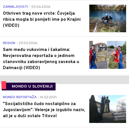
0
ZANIMLJIVOSTI
05.06.2026.
|
Otkriven trag nove vrste: Čovječja
ribica mogla bi ponijeti ime po Krajini
(VIDEO)
0
REGION
29.05.2026.
|
Sam među vukovima i šakalima:
Nevjerovatna reportaža o jedinom
stanovniku zaboravljenog zaseoka u
Dalmaciji (VIDEO)
MONDO U SLOVENIJI
4
MONDO REPORTAŽA
16.02.2021.
|
"Socijalističko čudo nostalgično za
Jugoslavijom": Velenje je izgubilo naziv,
ali je u duši ostalo Titovo!