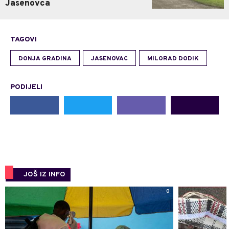
Jasenovca
TAGOVI
DONJA GRADINA
JASENOVAC
MILORAD DODIK
PODIJELI
JOŠ IZ INFO
0