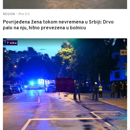
Pre 3 h
REGION
|
Povrijeđena žena tokom nevremena u Srbiji: Drvo
palo na nju, hitno prevezena u bolnicu
0
7 slika