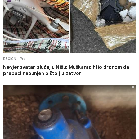
Pre 1 h
REGION
|
Nevjerovatan slučaj u Nišu: Muškarac htio dronom da
prebaci napunjen pištolj u zatvor
0