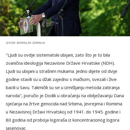
IZVOR: BORISLAV ZDRINJA
"LJudi su ovdje sistematski ubijani, zato što je to bila
zvanična ideologija Nezavisne Države Hrvatske (NDH).
Ljudi su ubijani u strašnim mukama. Jedno dijete od dvije
godine stavili su u džak zajedno s mačkom, svezali i žive
bacili u Savu. Takmičili su se u izmišljanju metoda zatiranja
naroda", poručio je Dodik u obraćanju na obilježavanju Dana
sjećanja na žrtve genocida nad Srbima, Jevrejima i Romima
u Nezavisnoj Državi Hrvatskoj od 1941. do 1945. godine i
80 godina od proboja logoraša iz koncentracionog logora
Jasenovac