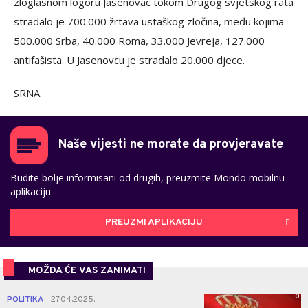
zloglasnom logoru Jasenovac tokom Drugog svjetskog rata
stradalo je 700.000 žrtava ustaškog zločina, među kojima
500.000 Srba, 40.000 Roma, 33.000 Jevreja, 127.000
antifašista. U Jasenovcu je stradalo 20.000 djece.
SRNA
Naše vijesti ne morate da provjeravate
Budite bolje informisani od drugih, preuzmite Mondo mobilnu
aplikaciju
PREUZMI APLIKACIJU
MOŽDA ĆE VAS ZANIMATI
0
POLITIKA
27.04.2025.
|