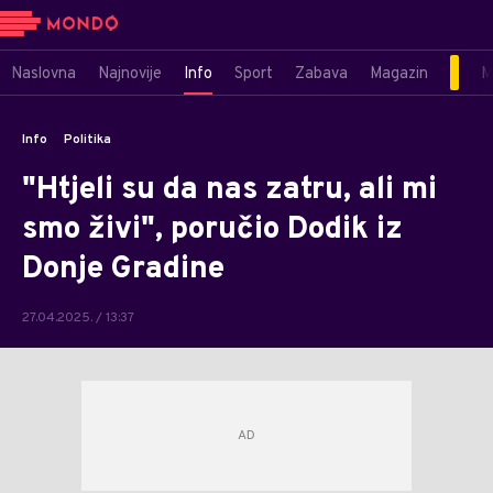
Naslovna
Najnovije
Info
Sport
Zabava
Magazin
M
Info
Politika
"Htjeli su da nas zatru, ali mi
smo živi", poručio Dodik iz
Donje Gradine
27.04.2025. / 13:37