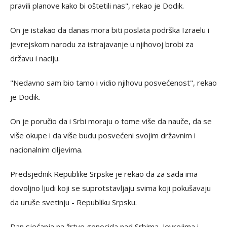
pravili planove kako bi oštetili nas", rekao je Dodik.
On je istakao da danas mora biti poslata podrška Izraelu i
jevrejskom narodu za istrajavanje u njihovoj brobi za
državu i naciju.
"Nedavno sam bio tamo i vidio njihovu posvećenost", rekao
je Dodik.
On je poručio da i Srbi moraju o tome više da nauče, da se
više okupe i da više budu posvećeni svojim državnim i
nacionalnim ciljevima.
Predsjednik Republike Srpske je rekao da za sada ima
dovoljno ljudi koji se suprotstavljaju svima koji pokušavaju
da uruše svetinju - Republiku Srpsku.
Dan sjećanja na žrtve genocida nad Srbima, Jevrejima i