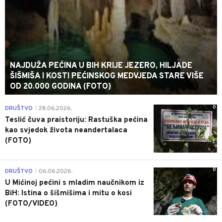
NAJDUŽA PEĆINA U BIH KRIJE JEZERO, HILJADE
ŠIŠMIŠA I KOSTI PEĆINSKOG MEDVJEDA STARE VIŠE
OD 20.000 GODINA (FOTO)
0
DRUŠTVO
28.06.2026.
|
Teslić čuva praistoriju: Rastuška pećina
kao svjedok života neandertalaca
(FOTO)
0
DRUŠTVO
06.06.2026.
|
U Mićinoj pećini s mladim naučnikom iz
BiH: Istina o šišmišima i mitu o kosi
(FOTO/VIDEO)