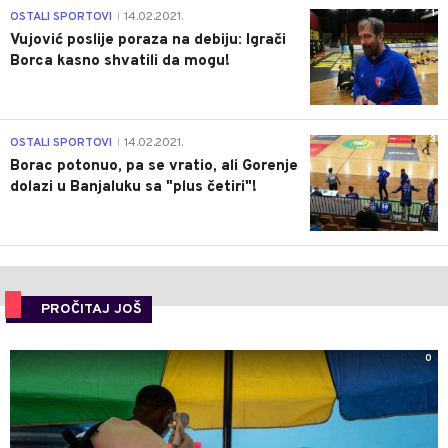
1
OSTALI SPORTOVI
14.02.2021.
|
Vujović poslije poraza na debiju: Igrači
Borca kasno shvatili da mogu!
3
OSTALI SPORTOVI
14.02.2021.
|
Borac potonuo, pa se vratio, ali Gorenje
dolazi u Banjaluku sa "plus četiri"!
PROČITAJ JOŠ
0