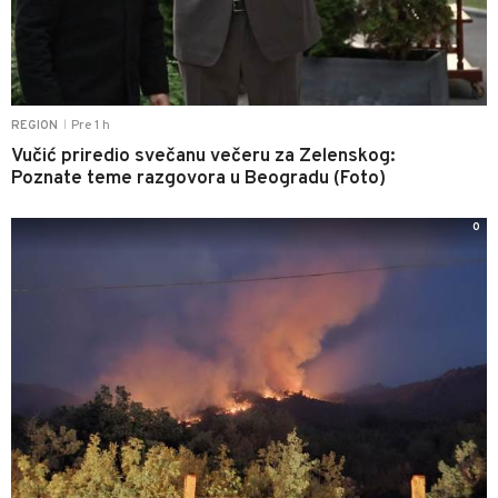
Pre 1 h
REGION
|
Vučić priredio svečanu večeru za Zelenskog:
Poznate teme razgovora u Beogradu (Foto)
0