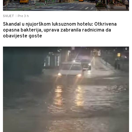
Pre 3 h
SVIJET
|
Skandal u njujorškom luksuznom hotelu: Otkrivena
opasna bakterija, uprava zabranila radnicima da
obavijeste goste
0