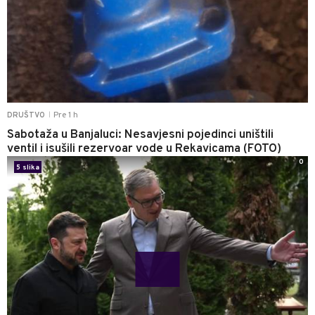
Pre 1 h
DRUŠTVO
|
Sabotaža u Banjaluci: Nesavjesni pojedinci uništili
ventil i isušili rezervoar vode u Rekavicama (FOTO)
0
5 slika