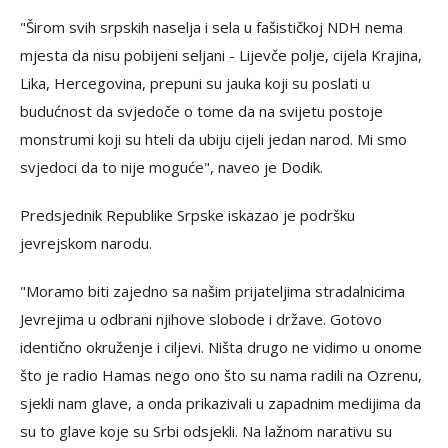
"Širom svih srpskih naselja i sela u fašističkoj NDH nema
mjesta da nisu pobijeni seljani - Lijevče polje, cijela Krajina,
Lika, Hercegovina, prepuni su jauka koji su poslati u
budućnost da svjedoče o tome da na svijetu postoje
monstrumi koji su hteli da ubiju cijeli jedan narod. Mi smo
svjedoci da to nije moguće", naveo je Dodik.
Predsjednik Republike Srpske iskazao je podršku
jevrejskom narodu.
"Moramo biti zajedno sa našim prijateljima stradalnicima
Jevrejima u odbrani njihove slobode i države. Gotovo
identično okruženje i ciljevi. Ništa drugo ne vidimo u onome
što je radio Hamas nego ono što su nama radili na Ozrenu,
sjekli nam glave, a onda prikazivali u zapadnim medijima da
su to glave koje su Srbi odsjekli. Na lažnom narativu su