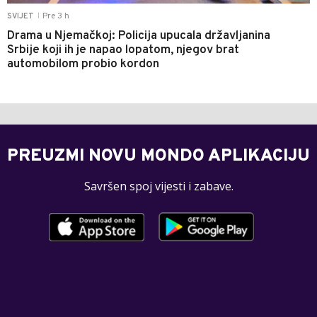
Pre 3 h
SVIJET
|
Drama u Njemačkoj: Policija upucala državljanina
Srbije koji ih je napao lopatom, njegov brat
automobilom probio kordon
PREUZMI NOVU MONDO APLIKACIJU
Savršen spoj vijesti i zabave.