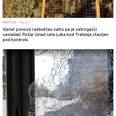
Pre 2 h
DRUŠTVO
|
Vjetar ponovo razbuktao vatru pa je vatrogasci
savladali: Požar iznad sela Luka kod Trebinja stavljen
pod kontrolu
0