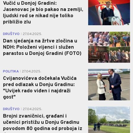
Vučić u Donjoj Gradini:
Jasenovac je bio pakao na zemlji,
ljudski rod se nikad nije toliko
približio zlu
0
DRUŠTVO
27.04.2025.
|
Dan sjećanja na žrtve zločina u
NDH: Položeni vijenci i služen
parastos u Donjoj Gradini (FOTO)
0
POLITIKA
27.04.2025.
|
Cvijanovićeva dočekala Vučića
pred odlazak u Donju Gradinu:
"Uvijek rado viđen i najdraži
gost"
2
DRUŠTVO
27.04.2025.
|
Brojni zvaničnici, građani i
učenici pristižu u Donju Gradinu
povodom 80 godina od proboja iz