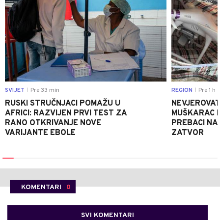
SVIJET
Pre 33 min
REGION
Pre 1 h
|
|
RUSKI STRUČNJACI POMAŽU U
NEVJEROVATA
AFRICI: RAZVIJEN PRVI TEST ZA
MUŠKARAC H
RANO OTKRIVANJE NOVE
PREBACI NA
VARIJANTE EBOLE
ZATVOR
KOMENTARI
0
SVI KOMENTARI