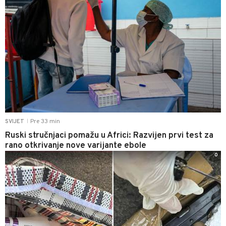
Pre 33 min
SVIJET
|
Ruski stručnjaci pomažu u Africi: Razvijen prvi test za
rano otkrivanje nove varijante ebole
0