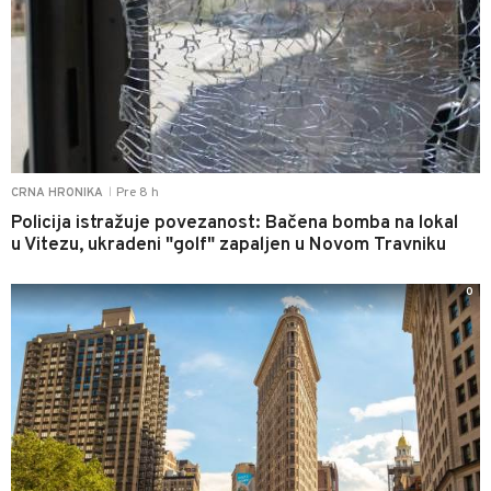
Pre 8 h
CRNA HRONIKA
|
Policija istražuje povezanost: Bačena bomba na lokal
u Vitezu, ukradeni "golf" zapaljen u Novom Travniku
0