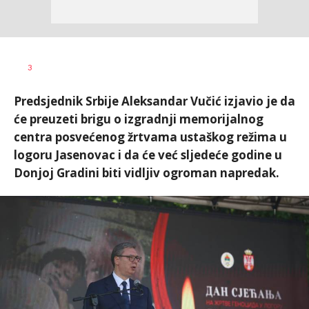
Dragana
AUTOR
3
Božić
Predsjednik Srbije Aleksandar Vučić izjavio je da
će preuzeti brigu o izgradnji memorijalnog
centra posvećenog žrtvama ustaškog režima u
logoru Jasenovac i da će već sljedeće godine u
Donjoj Gradini biti vidljiv ogroman napredak.