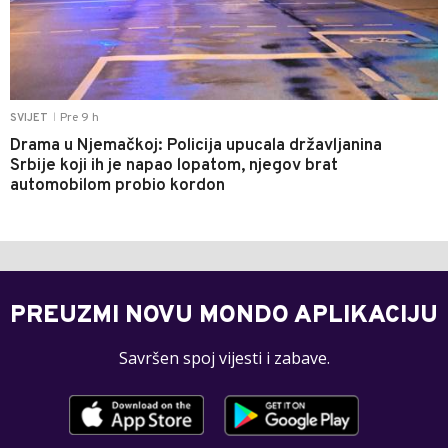
Pre 9 h
SVIJET
|
Drama u Njemačkoj: Policija upucala državljanina
Srbije koji ih je napao lopatom, njegov brat
automobilom probio kordon
PREUZMI NOVU MONDO APLIKACIJU
Savršen spoj vijesti i zabave.