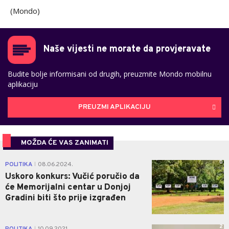
(Mondo)
Naše vijesti ne morate da provjeravate
Budite bolje informisani od drugih, preuzmite Mondo mobilnu
aplikaciju
PREUZMI APLIKACIJU
MOŽDA ĆE VAS ZANIMATI
0
POLITIKA
08.06.2024.
|
Uskoro konkurs: Vučić poručio da
će Memorijalni centar u Donjoj
Gradini biti što prije izgrađen
2
POLITIKA
10.09.2021.
|