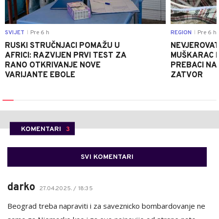
SVIJET
Pre 6 h
REGION
Pre 6 h
|
|
RUSKI STRUČNJACI POMAŽU U
NEVJEROVATA
AFRICI: RAZVIJEN PRVI TEST ZA
MUŠKARAC H
RANO OTKRIVANJE NOVE
PREBACI NA
VARIJANTE EBOLE
ZATVOR
KOMENTARI
3
SVI KOMENTARI
darko
27.04.2025. / 18:35
Beograd treba napraviti i za saveznicko bombardovanje ne