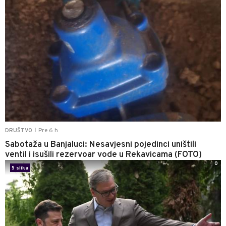
Pre 6 h
DRUŠTVO
|
Sabotaža u Banjaluci: Nesavjesni pojedinci uništili
ventil i isušili rezervoar vode u Rekavicama (FOTO)
0
5 slika