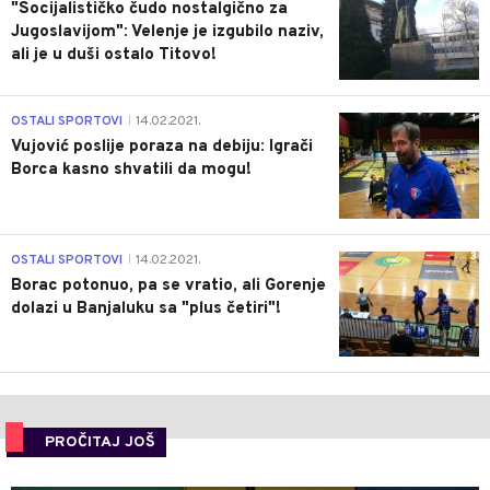
"Socijalističko čudo nostalgično za
Jugoslavijom": Velenje je izgubilo naziv,
ali je u duši ostalo Titovo!
1
OSTALI SPORTOVI
14.02.2021.
|
Vujović poslije poraza na debiju: Igrači
Borca kasno shvatili da mogu!
3
OSTALI SPORTOVI
14.02.2021.
|
Borac potonuo, pa se vratio, ali Gorenje
dolazi u Banjaluku sa "plus četiri"!
PROČITAJ JOŠ