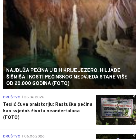
NAJDUŽA PEĆINA U BIH KRIJE JEZERO, HILJADE
ŠIŠMIŠA I KOSTI PEĆINSKOG MEDVJEDA STARE VIŠE
OD 20.000 GODINA (FOTO)
0
DRUŠTVO
28.06.2026.
|
Teslić čuva praistoriju: Rastuška pećina
kao svjedok života neandertalaca
(FOTO)
0
DRUŠTVO
06.06.2026.
|