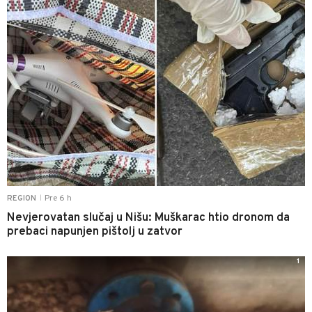
Pre 6 h
REGION
|
Nevjerovatan slučaj u Nišu: Muškarac htio dronom da
prebaci napunjen pištolj u zatvor
1