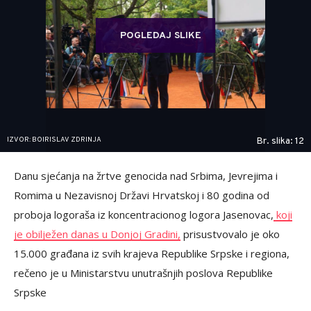
POGLEDAJ SLIKE
IZVOR: BOIRISLAV ZDRINJA
Br. slika: 12
Danu sjećanja na žrtve genocida nad Srbima, Jevrejima i
Romima u Nezavisnoj Državi Hrvatskoj i 80 godina od
proboja logoraša iz koncentracionog logora Jasenovac,
koji
je obilježen danas u Donjoj Gradini,
prisustvovalo je oko
15.000 građana iz svih krajeva Republike Srpske i regiona,
rečeno je u Ministarstvu unutrašnjih poslova Republike
Srpske