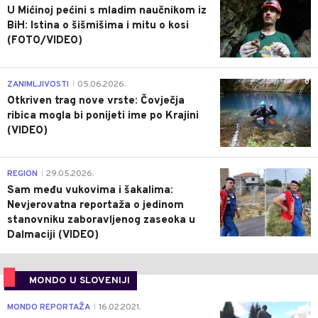
U Mićinoj pećini s mladim naučnikom iz
BiH: Istina o šišmišima i mitu o kosi
(FOTO/VIDEO)
0
ZANIMLJIVOSTI
05.06.2026.
|
Otkriven trag nove vrste: Čovječja
ribica mogla bi ponijeti ime po Krajini
(VIDEO)
0
REGION
29.05.2026.
|
Sam među vukovima i šakalima:
Nevjerovatna reportaža o jedinom
stanovniku zaboravljenog zaseoka u
Dalmaciji (VIDEO)
MONDO U SLOVENIJI
4
MONDO REPORTAŽA
16.02.2021.
|