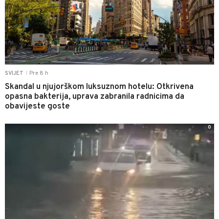
Pre 8 h
SVIJET
|
Skandal u njujorškom luksuznom hotelu: Otkrivena
opasna bakterija, uprava zabranila radnicima da
obavijeste goste
0