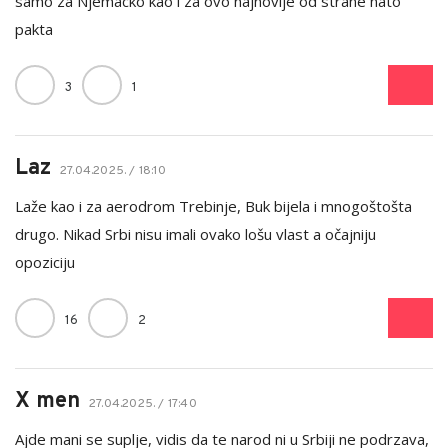
samo za Njemacko kao i za ovo najnovije od strane nato
pakta
3
1
Laz
27.04.2025. / 18:10
Laže kao i za aerodrom Trebinje, Buk bijela i mnogoštošta
drugo. Nikad Srbi nisu imali ovako lošu vlast a očajniju
opoziciju
16
2
X men
27.04.2025. / 17:40
Ajde mani se suplje, vidis da te narod ni u Srbiji ne podrzava,