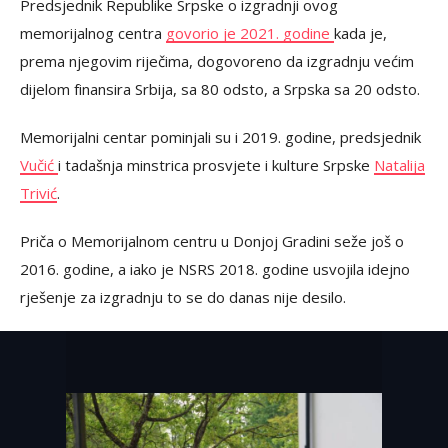
Predsjednik Republike Srpske o izgradnji ovog
memorijalnog centra
govorio je 2021. godine
kada je,
prema njegovim riječima, dogovoreno da izgradnju većim
dijelom finansira Srbija, sa 80 odsto, a Srpska sa 20 odsto.
Memorijalni centar pominjali su i 2019. godine, predsjednik
Vučić
i tadašnja minstrica prosvjete i kulture Srpske
Natalija
Trivić
.
Priča o Memorijalnom centru u Donjoj Gradini seže još o
2016. godine, a iako je NSRS 2018. godine usvojila idejno
rješenje za izgradnju to se do danas nije desilo.