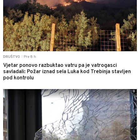
Pre 8 h
DRUŠTVO
|
Vjetar ponovo razbuktao vatru pa je vatrogasci
savladali: Požar iznad sela Luka kod Trebinja stavljen
pod kontrolu
0