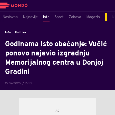
Naslovna
Najnovije
Info
Sport
Zabava
Magazin
M
Info
Politika
Godinama isto obećanje: Vučić
ponovo najavio izgradnju
Memorijalnog centra u Donjoj
Gradini
27.04.2025. / 16:59