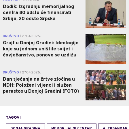
Dodik: Izgradnju memorijalnog
centra 80 odsto će finansirati
Srbija, 20 odsto Srpska
0
DRUŠTVO
27.04.2025.
|
Grajf u Donjoj Gradini: Ideologije
koje su jednom uništile svijet i
čovječanstvo, ponovo se uzdižu
0
DRUŠTVO
27.04.2025.
|
Dan sjećanja na žrtve zločina u
NDH: Položeni vijenci i služen
parastos u Donjoj Gradini (FOTO)
TAGOVI
DONJA GRADINA
MEMORIJALNI CENTAR
ALEKSANDAR 