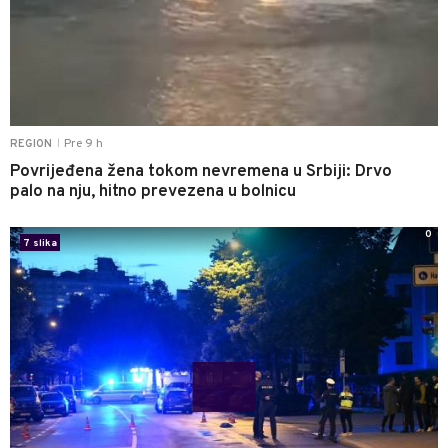
Pre 9 h
REGION
|
Povrijeđena žena tokom nevremena u Srbiji: Drvo
palo na nju, hitno prevezena u bolnicu
0
7 slika