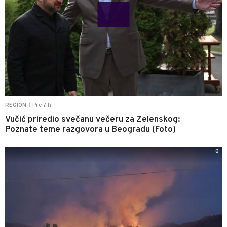
Pre 7 h
REGION
|
Vučić priredio svečanu večeru za Zelenskog:
Poznate teme razgovora u Beogradu (Foto)
0