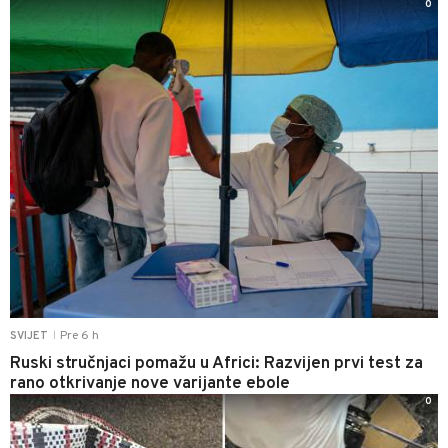
0
Pre 6 h
SVIJET
|
Ruski stručnjaci pomažu u Africi: Razvijen prvi test za
rano otkrivanje nove varijante ebole
0